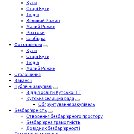
Кути
Старі Кути
Тюдів
Великий Рожин
Малий Рожин
Розтоки
Слобідка
Фотогалерея
Кути
Старі Кути
Тюдів
Малий Рожин
Оголошення
Вакансії
Публічні закупівлі
Відділ освіти Кутської ТГ
Кутська селищна рада
Обгрунтування закупівель
Безбар'єрність
Створення безбар'єрного простору
Безбар’єрна грамотність
Довідник безбар'єрності