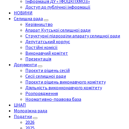
Інформація ДУ « ІФОЦКПХМОЗ»
Доступ до публічної інформації
НОВИНИ
Селищна рада
Керівництво
Апарат Кутської селищної ради
Структурні підрозділи апарату селищної ради
Депутатський корпус
Постійні комісії
Виконавчий комітет
Презентація
Документи
Проєкти рішень сесій
Сесії селищної ради
Проєкти рішень виконавчого комітету
Діяльність виконконавчого комітету
Розпорядження
Нормативно-правова база
ЦНАП
Молодіжна рада
Податки
2026
2025