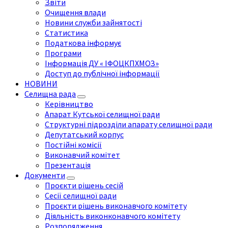
Звіти
Очищення влади
Новини служби зайнятості
Статистика
Податкова інформує
Програми
Інформація ДУ « ІФОЦКПХМОЗ»
Доступ до публічної інформації
НОВИНИ
Селищна рада
Керівництво
Апарат Кутської селищної ради
Структурні підрозділи апарату селищної ради
Депутатський корпус
Постійні комісії
Виконавчий комітет
Презентація
Документи
Проєкти рішень сесій
Сесії селищної ради
Проєкти рішень виконавчого комітету
Діяльність виконконавчого комітету
Розпорядження