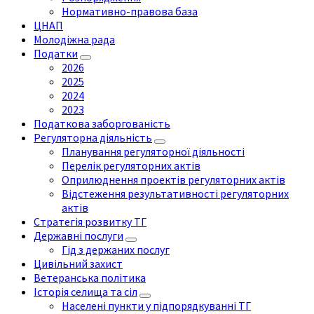
Нормативно-правова база
ЦНАП
Молодіжна рада
Податки
2026
2025
2024
2023
Податкова заборгованість
Регуляторна діяльність
Планування регуляторної діяльності
Перелік регуляторних актів
Оприлюднення проектів регуляторних актів
Відстеження результативності регуляторних
актів
Стратегія розвитку ТГ
Державні послуги
Гід з держаних послуг
Цивільний захист
Ветеранська політика
Історія селища та сіл
Населені пункти у підпорядкуванні ТГ