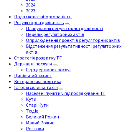
2024
2023
Податкова заборгованість
Регуляторна діяльність
Планування регуляторної діяльності
Перелік регуляторних актів
Оприлюднення проектів регуляторних актів
Відстеження результативності регуляторних
актів
Стратегія розвитку ТГ
Державні послуги
Гід з держаних послуг
Цивільний захист
Ветеранська політика
Історія селища та сіл
Населені пункти у підпорядкуванні ТГ
Кути
Старі Кути
Тюдів
Великий Рожин
Малий Рожин
Розтоки