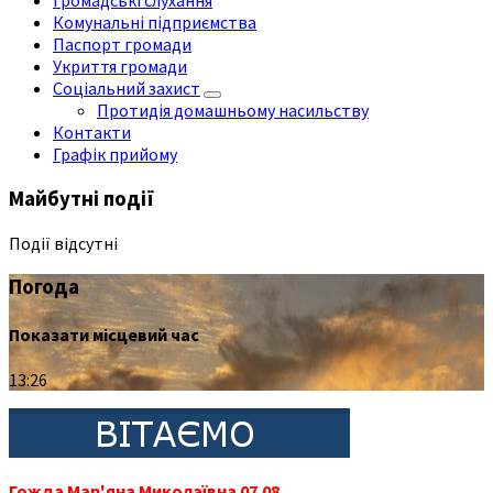
Громадські слухання
Комунальні підприємства
Паспорт громади
Укриття громади
Соціальний захист
Протидія домашньому насильству
Контакти
Графік прийому
Майбутні події
Події відсутні
Погода
Показати місцевий час
13:26
Гожда Мар'яна Миколаївна 07.08