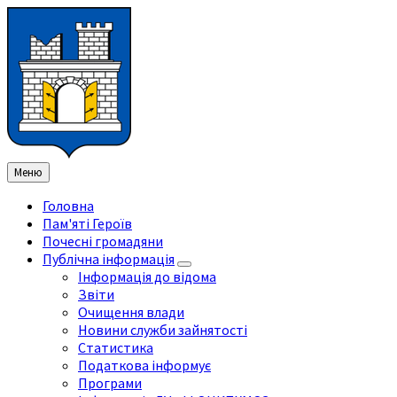
Перейти
Перейдіть
Перейдіть
Перейти
до
на
на
до
змісту
ліву
праву
нижнього
бічну
бічну
колонтитула
панель
панель
Меню
Головна
Пам'яті Героїв
Почесні громадяни
Публічна інформація
Інформація до відома
Звіти
Очищення влади
Новини служби зайнятості
Статистика
Податкова інформує
Програми