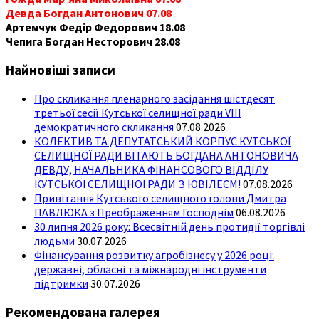
Девда Богдан Антонович 07.08
Артемчук Федір Федорович 18.08
Чепига Богдан Несторович 28.08
Найновіші записи
Про скликання пленарного засідання шістдесят
третьої сесії Кутської селищної ради VIII
демократичного скликання
07.08.2026
КОЛЕКТИВ ТА ДЕПУТАТСЬКИЙ КОРПУС КУТСЬКОЇ
СЕЛИЩНОЇ РАДИ ВІТАЮТЬ БОГДАНА АНТОНОВИЧА
ДЕВДУ, НАЧАЛЬНИКА ФІНАНСОВОГО ВІДДІЛУ
КУТСЬКОЇ СЕЛИЩНОЇ РАДИ З ЮВІЛЕЄМ!
07.08.2026
Привітання Кутського селищного голови Дмитра
ПАВЛЮКА з Преображенням Господнім
06.08.2026
30 липня 2026 року: Всесвітній день протидії торгівлі
людьми
30.07.2026
Фінансування розвитку агробізнесу у 2026 році:
державні, обласні та міжнародні інструменти
підтримки
30.07.2026
Рекомендована галерея