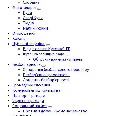
Слобідка
Фотогалерея
Кути
Старі Кути
Тюдів
Малий Рожин
Оголошення
Вакансії
Публічні закупівлі
Відділ освіти Кутської ТГ
Кутська селищна рада
Обгрунтування закупівель
Безбар'єрність
Створення безбар'єрного простору
Безбар’єрна грамотність
Довідник безбар'єрності
Громадські слухання
Комунальні підприємства
Паспорт громади
Укриття громади
Соціальний захист
Протидія домашньому насильству