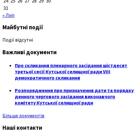
24
25
26
27
28
29
30
31
« Лип
Майбутні події
Події відсутні
Важливі документи
Про скликання пленарного засідання шістдесят
третьої сесії Кутської селищної ради VIII
демократичного скликання
Розпорядження про призначення дати та порядку
денного чергового засідання виконавчого
комітету Кутської селищної ради
Більше документів
Наші контакти