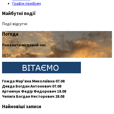
Графік прийому
Майбутні події
Події відсутні
Погода
Показати місцевий час
06:50
Гожда Мар'яна Миколаївна 07.08
Девда Богдан Антонович 07.08
Артемчук Федір Федорович 18.08
Чепига Богдан Несторович 28.08
Найновіші записи