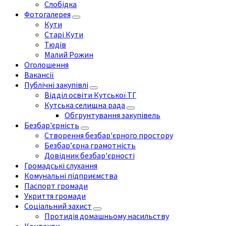
Слобідка
Фотогалерея
Кути
Старі Кути
Тюдів
Малий Рожин
Оголошення
Вакансії
Публічні закупівлі
Відділ освіти Кутської ТГ
Кутська селищна рада
Обгрунтування закупівель
Безбар'єрність
Створення безбар'єрного простору
Безбар’єрна грамотність
Довідник безбар'єрності
Громадські слухання
Комунальні підприємства
Паспорт громади
Укриття громади
Соціальний захист
Протидія домашньому насильству