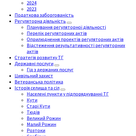
2024
2023
Податкова заборгованість
Регуляторна діяльність
Планування регуляторної діяльності
Перелік регуляторних актів
Оприлюднення проектів регуляторних актів
Відстеження результативності регуляторних
актів
Стратегія розвитку ТГ
Державні послуги
Гід з держаних послуг
Цивільний захист
Ветеранська політика
Історія селища та сіл
Населені пункти у підпорядкуванні ТГ
Кути
Старі Кути
Тюдів
Великий Рожин
Малий Рожин
Розтоки