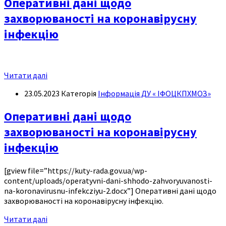
Оперативні дані щодо
захворюваності на коронавірусну
інфекцію
Читати далі
23.05.2023
Категорія
Інформація ДУ « ІФОЦКПХМОЗ»
Оперативні дані щодо
захворюваності на коронавірусну
інфекцію
[gview file=”https://kuty-rada.gov.ua/wp-
content/uploads/operatyvni-dani-shhodo-zahvoryuvanosti-
na-koronavirusnu-infekcziyu-2.docx”] Оперативні дані щодо
захворюваності на коронавірусну інфекцію.
Читати далі