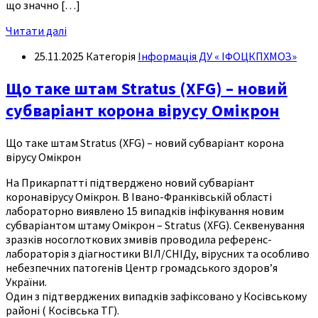
що значно […]
Читати далі
25.11.2025
Категорія
Інформація ДУ « ІФОЦКПХМОЗ»
Що таке штам Stratus (XFG) – новий
субваріант корона вірусу Омікрон
Що таке штам Stratus (XFG) – новий субваріант корона
вірусу Омікрон
На Прикарпатті підтверджено новий субваріант
коронавірусу Омікрон. В Івано-Франківській області
лабораторно виявлено 15 випадків інфікування новим
субваріантом штаму Омікрон – Stratus (XFG). Секвенування
зразків носоглоткових змивів проводила референс-
лабораторія з діагностики ВІЛ/СНІДу, вірусних та особливо
небезпечних патогенів Центр громадського здоров’я
України.
Один з підтверджених випадків зафіксовано у Косівському
районі ( Косівська ТГ).