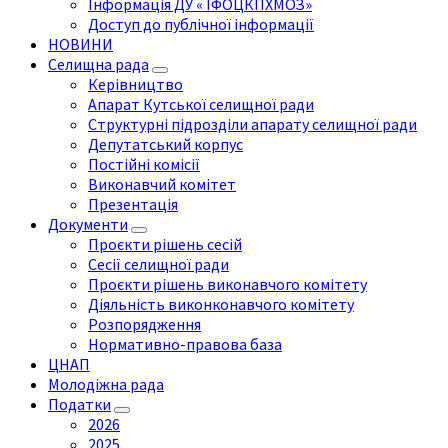
Інформація ДУ « ІФОЦКПХМОЗ»
Доступ до публічної інформації
НОВИНИ
Селищна рада
Керівництво
Апарат Кутської селищної ради
Структурні підрозділи апарату селищної ради
Депутатський корпус
Постійні комісії
Виконавчий комітет
Презентація
Документи
Проєкти рішень сесій
Сесії селищної ради
Проєкти рішень виконавчого комітету
Діяльність виконконавчого комітету
Розпорядження
Нормативно-правова база
ЦНАП
Молодіжна рада
Податки
2026
2025