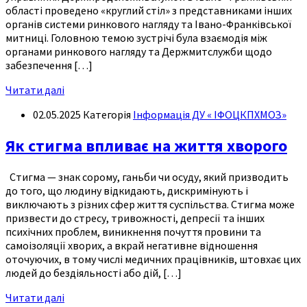
області проведено «круглий стіл» з представниками інших
органів системи ринкового нагляду та Івано-Франківської
митниці. Головною темою зустрічі була взаємодія між
органами ринкового нагляду та Держмитслужби щодо
забезпечення […]
Читати далі
02.05.2025
Категорія
Інформація ДУ « ІФОЦКПХМОЗ»
Як стигма впливає на життя хворого
Стигма — знак сорому, ганьби чи осуду, який призводить
до того, що людину відкидають, дискримінують і
виключають з різних сфер життя суспільства. Стигма може
призвести до стресу, тривожності, депресії та інших
психічних проблем, виникнення почуття провини та
самоізоляції хворих, а вкрай негативне відношення
оточуючих, в тому числі медичних працівників, штовхає цих
людей до бездіяльності або дій, […]
Читати далі