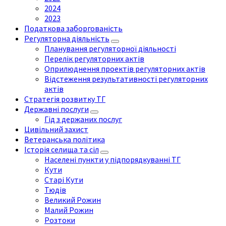
2024
2023
Податкова заборгованість
Регуляторна діяльність
Планування регуляторної діяльності
Перелік регуляторних актів
Оприлюднення проектів регуляторних актів
Відстеження результативності регуляторних
актів
Стратегія розвитку ТГ
Державні послуги
Гід з держаних послуг
Цивільний захист
Ветеранська політика
Історія селища та сіл
Населені пункти у підпорядкуванні ТГ
Кути
Старі Кути
Тюдів
Великий Рожин
Малий Рожин
Розтоки