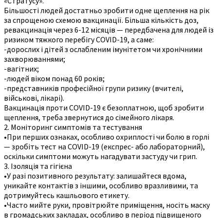
«Стратусу».
Більшості людей достатньо зробити одне щеплення на рік
за спрощеною схемою вакцинації. Більша кількість доз,
ревакцинація через 6-12 місяців — передбачена для людей із
ризиком тяжкого перебігу COVID-19, а саме:
-дорослих і дітей з ослабленим імунітетом чи хронічними
захворюваннями;
-вагітних;
-людей віком понад 60 років;
-представників професійної групи ризику (вчителі,
військові, лікарі).
Вакцинація проти COVID-19 є безоплатною, щоб зробити
щеплення, треба звернутися до сімейного лікаря.
2. Моніторинг симптомів та тестування
•При перших ознаках, особливо охриплості чи болю в горлі
— зробіть тест на COVID-19 (експрес- або лабораторний),
оскільки симптоми можуть нагадувати застуду чи грип.
3. Ізоляція та гігієна
•У разі позитивного результату: залишайтеся вдома,
уникайте контактів з іншими, особливо вразливими, та
дотримуйтесь кашльового етикету.
•Часто мийте руки, провітрюйте приміщення, носіть маску
в громадських закладах, особливо в період підвищеного