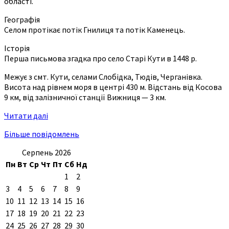
області.
Географія
Селом протікає потік Гнилиця та потік Каменець.
Історія
Перша письмова згадка про село Старі Кути в 1448 р.
Межує з смт. Кути, селами Слобідка, Тюдів, Черганівка.
Висота над рівнем моря в центрі 430 м. Відстань від Косова
9 км, від залізничної станції Вижниця — 3 км.
Читати далі
Більше повідомлень
Серпень 2026
Пн
Вт
Ср
Чт
Пт
Сб
Нд
1
2
3
4
5
6
7
8
9
10
11
12
13
14
15
16
17
18
19
20
21
22
23
24
25
26
27
28
29
30