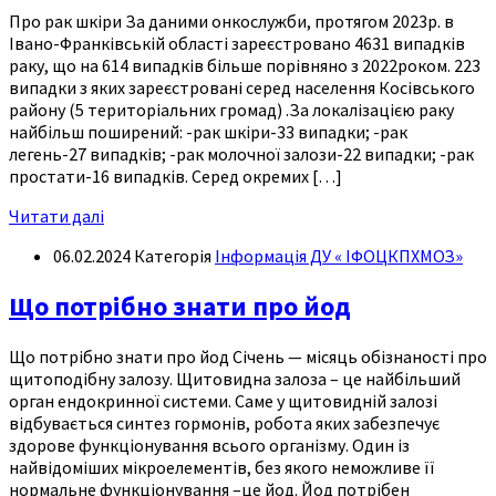
Про рак шкіри За даними онкослужби, протягом 2023р. в
Івано-Франківській області зареєстровано 4631 випадків
раку, що на 614 випадків більше порівняно з 2022роком. 223
випадки з яких зареєстровані серед населення Косівського
району (5 територіальних громад) .За локалізацією раку
найбільш поширений: -рак шкіри-33 випадки; -рак
легень-27 випадків; -рак молочної залози-22 випадки; -рак
простати-16 випадків. Серед окремих […]
Читати далі
06.02.2024
Категорія
Інформація ДУ « ІФОЦКПХМОЗ»
Що потрібно знати про йод
Що потрібно знати про йод Січень — місяць обізнаності про
щитоподібну залозу. Щитовидна залоза – це найбільший
орган ендокринної системи. Саме у щитовидній залозі
відбувається синтез гормонів, робота яких забезпечує
здорове функціонування всього організму. Один із
найвідоміших мікроелементів, без якого неможливе її
нормальне функціонування –це йод. Йод потрібен