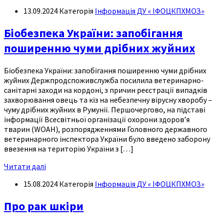
13.09.2024
Категорія
Інформація ДУ « ІФОЦКПХМОЗ»
Біобезпека України: запобігання
поширенню чуми дрібних жуйних
Біобезпека України: запобігання поширенню чуми дрібних
жуйних Держпродспоживслужба посилила ветеринарно-
санітарні заходи на кордоні, з причин реєстрації випадків
захворювання овець та кіз на небезпечну вірусну хворобу –
чуму дрібних жуйних в Румунії. Першочергово, на підставі
інформації Всесвітньої організації охорони здоров’я
тварин (WOAH), розпорядженнями Головного державного
ветеринарного інспектора України було введено заборону
ввезення на територію України з […]
Читати далі
15.08.2024
Категорія
Інформація ДУ « ІФОЦКПХМОЗ»
Про рак шкіри