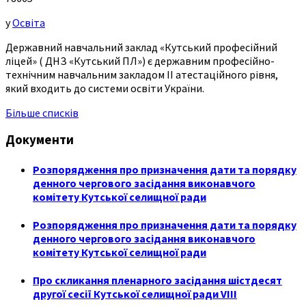
у
Освіта
Державний навчальний заклад «Кутський професійний
ліцей» ( ДНЗ «Кутський ПЛ») є державним професійно-
технічним навчальним закладом ІІ атестаційного рівня,
який входить до системи освіти України.
Більше списків
Документи
Розпорядження про призначення дати та порядку
денного чергового засідання виконавчого
комітету Кутської селищної ради
Розпорядження про призначення дати та порядку
денного чергового засідання виконавчого
комітету Кутської селищної ради
Про скликання пленарного засідання шістдесят
другої сесії Кутської селищної ради VIII