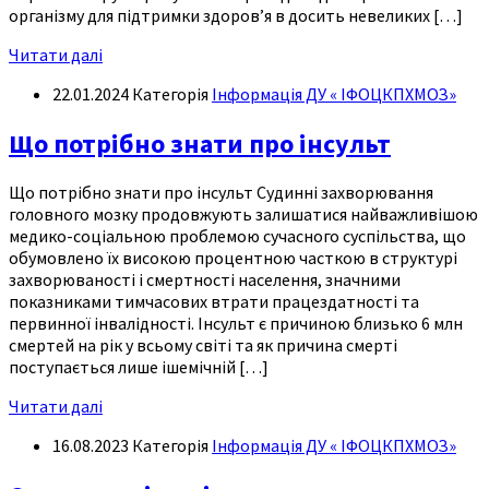
організму для підтримки здоров’я в досить невеликих […]
Читати далі
22.01.2024
Категорія
Інформація ДУ « ІФОЦКПХМОЗ»
Що потрібно знати про інсульт
Що потрібно знати про інсульт Судинні захворювання
головного мозку продовжують залишатися найважливішою
медико-соціальною проблемою сучасного суспільства, що
обумовлено їх високою процентною часткою в структурі
захворюваності і смертності населення, значними
показниками тимчасових втрати працездатності та
первинної інвалідності. Інсульт є причиною близько 6 млн
смертей на рік у всьому світі та як причина смерті
поступається лише ішемічній […]
Читати далі
16.08.2023
Категорія
Інформація ДУ « ІФОЦКПХМОЗ»