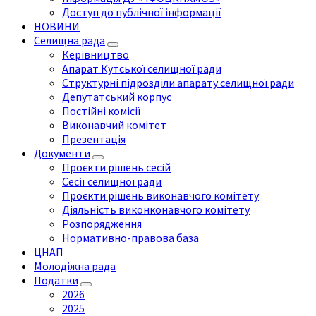
Доступ до публічної інформації
НОВИНИ
Селищна рада
Керівництво
Апарат Кутської селищної ради
Структурні підрозділи апарату селищної ради
Депутатський корпус
Постійні комісії
Виконавчий комітет
Презентація
Документи
Проєкти рішень сесій
Сесії селищної ради
Проєкти рішень виконавчого комітету
Діяльність виконконавчого комітету
Розпорядження
Нормативно-правова база
ЦНАП
Молодіжна рада
Податки
2026
2025