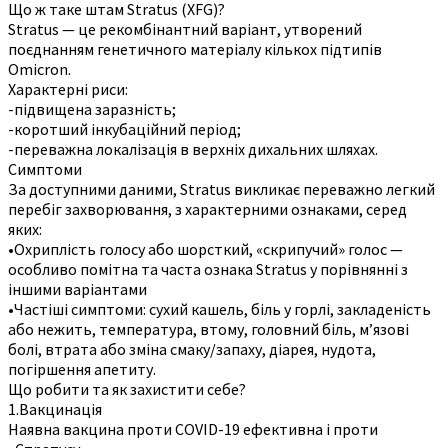
Що ж таке штам Stratus (XFG)?
Stratus — це рекомбінантний варіант, утворений
поєднанням генетичного матеріалу кількох підтипів
Omicron.
Характерні риси:
-підвищена заразність;
-коротший інкубаційний період;
-переважна локалізація в верхніх дихальних шляхах.
Симптоми
За доступними даними, Stratus викликає переважно легкий
перебіг захворювання, з характерними ознаками, серед
яких:
•Охриплість голосу або шорсткий, «скрипучий» голос —
особливо помітна та часта ознака Stratus у порівнянні з
іншими варіантами
•Частіші симптоми: сухий кашель, біль у горлі, закладеність
або нежить, температура, втому, головний біль, м’язові
болі, втрата або зміна смаку/запаху, діарея, нудота,
погіршення апетиту.
Що робити та як захистити себе?
1.Вакцинація
Наявна вакцина проти COVID-19 ефективна і проти