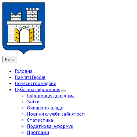
Перейти
Перейдіть
Перейдіть
Перейти
до
на
на
до
змісту
ліву
праву
нижнього
бічну
бічну
колонтитула
панель
панель
Меню
Головна
Пам'яті Героїв
Почесні громадяни
Публічна інформація
Інформація до відома
Звіти
Очищення влади
Новини служби зайнятості
Статистика
Податкова інформує
Програми