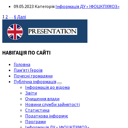
09.05.2023
Категорія
Інформація ДУ « ІФОЦКПХМОЗ»
Пагінація
1
2
…
6
Далі
записів
НАВІГАЦІЯ ПО САЙТІ
Головна
Пам'яті Героїв
Почесні громадяни
Публічна інформація
Інформація до відома
Звіти
Очищення влади
Новини служби зайнятості
Статистика
Податкова інформує
Програми
Інформація ДУ « ІФОЦКПХМОЗ»