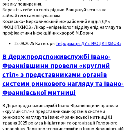
ризику поширення.
Бережіть себе та своїх рідних. Вакцинуйтеся та не
займайтеся самолікуванням.
Косівсько- Верховинський міжрайонний відділ ДУ «
ІФОЦКПХМОЗ» Лікар –епідеміолог відділу епід.нагляду та
профілактики інфекційних хвороб М.Бович
12.09.2025
Категорія
Інформація ДУ « ІФОЦКПХМОЗ»
В Держпродспоживслужбі Івано-
Франківщини провели «круглий
стіл» з представниками органів
системи ринкового нагляду та Івано-
Франківської митниці
В Держпродспоживслужбі Івано-Франківщини провели
«круглий стіл» з представниками органів системи
ринкового нагляду та Івано-Франківської митниці 01
травня 2025 року за ініціативи та організації Головного
управління Держпродспоживслужби в Івано-Франківській