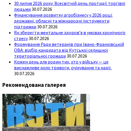
30 липня 2026 року: Всесвітній день протидії торгівлі
людьми
30.07.2026
Фінансування розвитку агробізнесу у 2026 році:
державні, обласні та міжнародні інструменти
підтримки
30.07.2026
Як зберегти ментальне здоров’я в умовах хронічного
стресу
30.07.2026
Формування Ради ветеранів при Івано-Франківській
ОВА: відбір кандидата від Кутської селищної
територіальної громади
30.07.2026
Кожен день для родин тих, хто у війську — це
виснажливе коло тривоги, очікування та надії.
30.07.2026
Рекомендована галерея