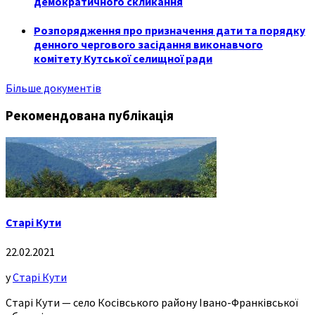
демократичного скликання
Розпорядження про призначення дати та порядку
денного чергового засідання виконавчого
комітету Кутської селищної ради
Більше документів
Рекомендована публікація
Старі Кути
22.02.2021
у
Старі Кути
Старі Кути — село Косівського району Івано-Франківської