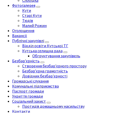
Слобідка
Фотогалерея
Кути
Старі Кути
Тюдів
Малий Рожин
Оголошення
Вакансії
Публічні закупівлі
Відділ освіти Кутської ТГ
Кутська селищна рада
Обгрунтування закупівель
Безбар'єрність
Створення безбар'єрного простору
Безбар’єрна грамотність
Довідник безбар'єрності
Громадські слухання
Комунальні підприємства
Паспорт громади
Укриття громади
Соціальний захист
Протидія домашньому насильству
Контакти