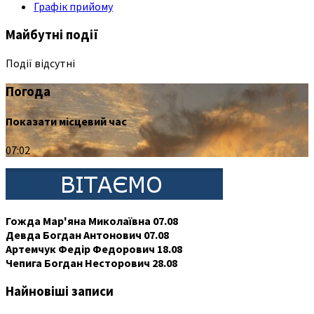
Графік прийому
Майбутні події
Події відсутні
Погода
Показати місцевий час
07:02
Гожда Мар'яна Миколаївна 07.08
Девда Богдан Антонович 07.08
Артемчук Федір Федорович 18.08
Чепига Богдан Несторович 28.08
Найновіші записи