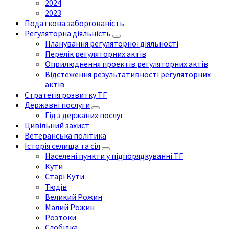
2024
2023
Податкова заборгованість
Регуляторна діяльність
Планування регуляторної діяльності
Перелік регуляторних актів
Оприлюднення проектів регуляторних актів
Відстеження результативності регуляторних
актів
Стратегія розвитку ТГ
Державні послуги
Гід з держаних послуг
Цивільний захист
Ветеранська політика
Історія селища та сіл
Населені пункти у підпорядкуванні ТГ
Кути
Старі Кути
Тюдів
Великий Рожин
Малий Рожин
Розтоки
Слобідка