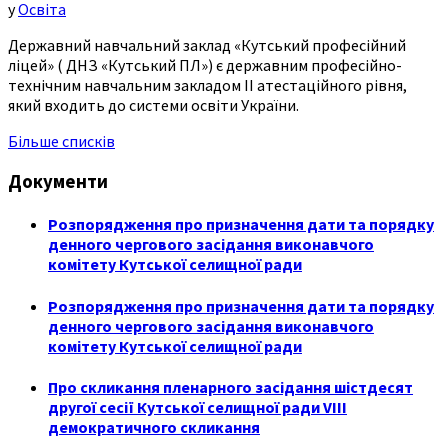
у
Освіта
Державний навчальний заклад «Кутський професійний
ліцей» ( ДНЗ «Кутський ПЛ») є державним професійно-
технічним навчальним закладом ІІ атестаційного рівня,
який входить до системи освіти України.
Більше списків
Документи
Розпорядження про призначення дати та порядку
денного чергового засідання виконавчого
комітету Кутської селищної ради
Розпорядження про призначення дати та порядку
денного чергового засідання виконавчого
комітету Кутської селищної ради
Про скликання пленарного засідання шістдесят
другої сесії Кутської селищної ради VIII
демократичного скликання