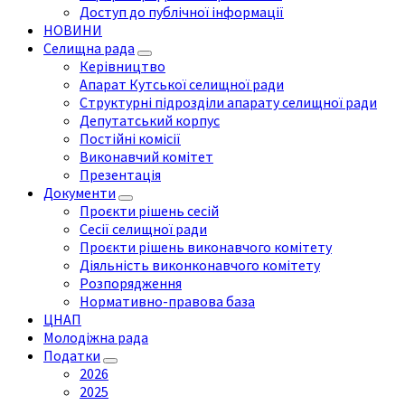
Доступ до публічної інформації
НОВИНИ
Селищна рада
Керівництво
Апарат Кутської селищної ради
Структурні підрозділи апарату селищної ради
Депутатський корпус
Постійні комісії
Виконавчий комітет
Презентація
Документи
Проєкти рішень сесій
Сесії селищної ради
Проєкти рішень виконавчого комітету
Діяльність виконконавчого комітету
Розпорядження
Нормативно-правова база
ЦНАП
Молодіжна рада
Податки
2026
2025