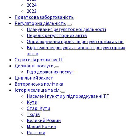
2024
2023
Податкова заборгованість
Регуляторна діяльність
Планування регуляторної діяльності
Перелік регуляторних актів
Оприлюднення проектів регуляторних актів
Відстеження результативності регуляторних
актів
Стратегія розвитку ТГ
Державні послуги
Гід з держаних послуг
Цивільний захист
Ветеранська політика
Історія селища та сіл
Населені пункти у підпорядкуванні ТГ
Кути
Старі Кути
Тюдів
Великий Рожин
Малий Рожин
Розтоки