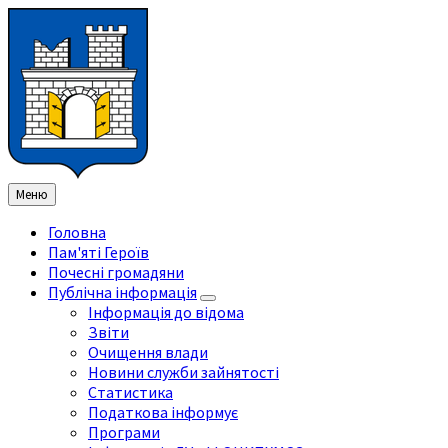
Перейти
Перейдіть
Перейдіть
Перейти
до
на
на
до
змісту
ліву
праву
нижнього
бічну
бічну
колонтитула
панель
панель
Меню
Головна
Пам'яті Героїв
Почесні громадяни
Публічна інформація
Інформація до відома
Звіти
Очищення влади
Новини служби зайнятості
Статистика
Податкова інформує
Програми