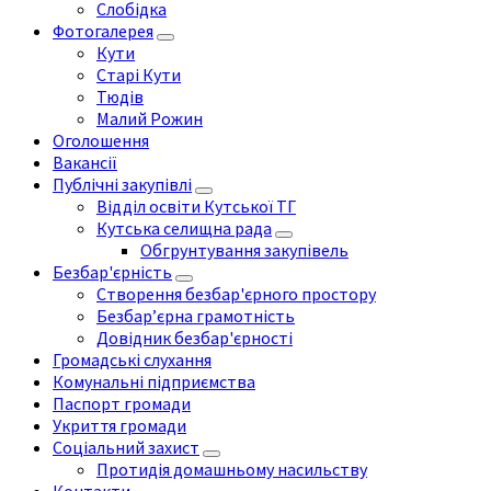
Слобідка
Фотогалерея
Кути
Старі Кути
Тюдів
Малий Рожин
Оголошення
Вакансії
Публічні закупівлі
Відділ освіти Кутської ТГ
Кутська селищна рада
Обгрунтування закупівель
Безбар'єрність
Створення безбар'єрного простору
Безбар’єрна грамотність
Довідник безбар'єрності
Громадські слухання
Комунальні підприємства
Паспорт громади
Укриття громади
Соціальний захист
Протидія домашньому насильству