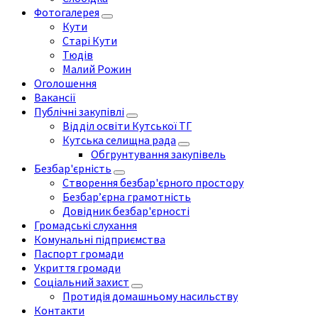
Фотогалерея
Кути
Старі Кути
Тюдів
Малий Рожин
Оголошення
Вакансії
Публічні закупівлі
Відділ освіти Кутської ТГ
Кутська селищна рада
Обгрунтування закупівель
Безбар'єрність
Створення безбар'єрного простору
Безбар’єрна грамотність
Довідник безбар'єрності
Громадські слухання
Комунальні підприємства
Паспорт громади
Укриття громади
Соціальний захист
Протидія домашньому насильству
Контакти