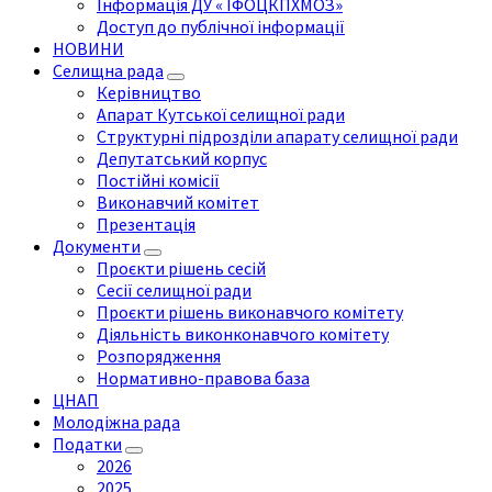
Інформація ДУ « ІФОЦКПХМОЗ»
Доступ до публічної інформації
НОВИНИ
Селищна рада
Керівництво
Апарат Кутської селищної ради
Структурні підрозділи апарату селищної ради
Депутатський корпус
Постійні комісії
Виконавчий комітет
Презентація
Документи
Проєкти рішень сесій
Сесії селищної ради
Проєкти рішень виконавчого комітету
Діяльність виконконавчого комітету
Розпорядження
Нормативно-правова база
ЦНАП
Молодіжна рада
Податки
2026
2025