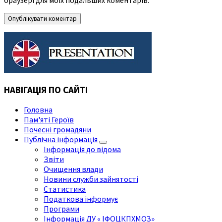
браузері для моїх подальших коментарів.
НАВІГАЦІЯ ПО САЙТІ
Головна
Пам'яті Героїв
Почесні громадяни
Публічна інформація
Інформація до відома
Звіти
Очищення влади
Новини служби зайнятості
Статистика
Податкова інформує
Програми
Інформація ДУ « ІФОЦКПХМОЗ»