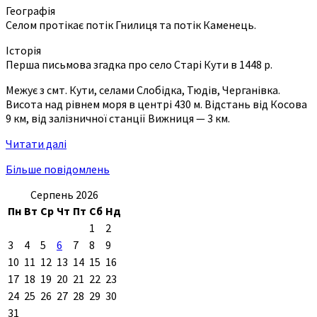
Географія
Селом протікає потік Гнилиця та потік Каменець.
Історія
Перша письмова згадка про село Старі Кути в 1448 р.
Межує з смт. Кути, селами Слобідка, Тюдів, Черганівка.
Висота над рівнем моря в центрі 430 м. Відстань від Косова
9 км, від залізничної станції Вижниця — 3 км.
Читати далі
Більше повідомлень
Серпень 2026
Пн
Вт
Ср
Чт
Пт
Сб
Нд
1
2
3
4
5
6
7
8
9
10
11
12
13
14
15
16
17
18
19
20
21
22
23
24
25
26
27
28
29
30
31