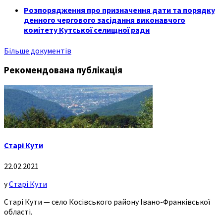
Розпорядження про призначення дати та порядку
денного чергового засідання виконавчого
комітету Кутської селищної ради
Більше документів
Рекомендована публікація
Старі Кути
22.02.2021
у
Старі Кути
Старі Кути — село Косівського району Івано-Франківської
області.