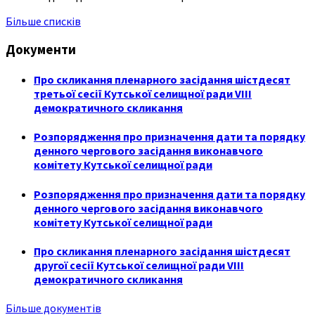
Більше списків
Документи
Про скликання пленарного засідання шістдесят
третьої сесії Кутської селищної ради VIII
демократичного скликання
Розпорядження про призначення дати та порядку
денного чергового засідання виконавчого
комітету Кутської селищної ради
Розпорядження про призначення дати та порядку
денного чергового засідання виконавчого
комітету Кутської селищної ради
Про скликання пленарного засідання шістдесят
другої сесії Кутської селищної ради VIII
демократичного скликання
Більше документів