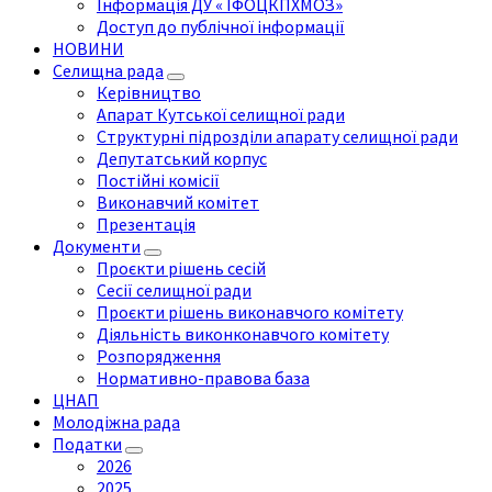
Інформація ДУ « ІФОЦКПХМОЗ»
Доступ до публічної інформації
НОВИНИ
Селищна рада
Керівництво
Апарат Кутської селищної ради
Структурні підрозділи апарату селищної ради
Депутатський корпус
Постійні комісії
Виконавчий комітет
Презентація
Документи
Проєкти рішень сесій
Сесії селищної ради
Проєкти рішень виконавчого комітету
Діяльність виконконавчого комітету
Розпорядження
Нормативно-правова база
ЦНАП
Молодіжна рада
Податки
2026
2025