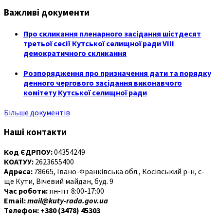
Важливі документи
Про скликання пленарного засідання шістдесят
третьої сесії Кутської селищної ради VIII
демократичного скликання
Розпорядження про призначення дати та порядку
денного чергового засідання виконавчого
комітету Кутської селищної ради
Більше документів
Наші контакти
Код ЄДРПОУ:
04354249
КОАТУУ:
2623655400
Адреса:
78665, Івано-Франківська обл., Косівський р-н, с-
ще Кути, Вічевий майдан, буд. 9
Час роботи:
пн-пт 8:00-17:00
Email:
mail@kuty-rada.gov.ua
Телефон: +380 (3478) 45303