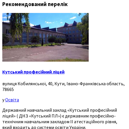
Рекомендований перелік
Кутський професійний ліцей
вулиця Кобилянської, 40, Кути, Івано-Франківська область,
78665
у
Освіта
Державний навчальний заклад «Кутський професійний
ліцей» ( ДНЗ «Кутський ПЛ») є державним професійно-
технічним навчальним закладом ІІ атестаційного рівня,
який входить до системи освіти України.