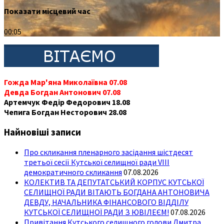
Показати місцевий час
00:05
Гожда Мар'яна Миколаївна 07.08
Девда Богдан Антонович 07.08
Артемчук Федір Федорович 18.08
Чепига Богдан Несторович 28.08
Найновіші записи
Про скликання пленарного засідання шістдесят
третьої сесії Кутської селищної ради VIII
демократичного скликання
07.08.2026
КОЛЕКТИВ ТА ДЕПУТАТСЬКИЙ КОРПУС КУТСЬКОЇ
СЕЛИЩНОЇ РАДИ ВІТАЮТЬ БОГДАНА АНТОНОВИЧА
ДЕВДУ, НАЧАЛЬНИКА ФІНАНСОВОГО ВІДДІЛУ
КУТСЬКОЇ СЕЛИЩНОЇ РАДИ З ЮВІЛЕЄМ!
07.08.2026
Привітання Кутського селищного голови Дмитра