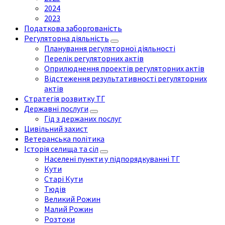
2024
2023
Податкова заборгованість
Регуляторна діяльність
Планування регуляторної діяльності
Перелік регуляторних актів
Оприлюднення проектів регуляторних актів
Відстеження результативності регуляторних
актів
Стратегія розвитку ТГ
Державні послуги
Гід з держаних послуг
Цивільний захист
Ветеранська політика
Історія селища та сіл
Населені пункти у підпорядкуванні ТГ
Кути
Старі Кути
Тюдів
Великий Рожин
Малий Рожин
Розтоки