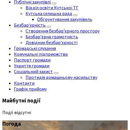
Публічні закупівлі
Відділ освіти Кутської ТГ
Кутська селищна рада
Обгрунтування закупівель
Безбар'єрність
Створення безбар'єрного простору
Безбар’єрна грамотність
Довідник безбар'єрності
Громадські слухання
Комунальні підприємства
Паспорт громади
Укриття громади
Соціальний захист
Протидія домашньому насильству
Контакти
Графік прийому
Майбутні події
Події відсутні
Погода