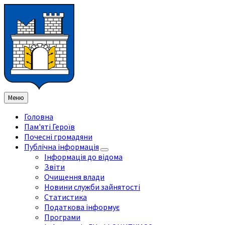
Перейти
Перейдіть
Перейдіть
Перейти
до
на
на
до
змісту
ліву
праву
нижнього
бічну
бічну
колонтитула
панель
панель
Меню
Головна
Пам'яті Героїв
Почесні громадяни
Публічна інформація
Інформація до відома
Звіти
Очищення влади
Новини служби зайнятості
Статистика
Податкова інформує
Програми