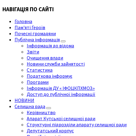
НАВІГАЦІЯ ПО САЙТІ
Головна
Пам'яті Героїв
Почесні громадяни
Публічна інформація
Інформація до відома
Звіти
Очищення влади
Новини служби зайнятості
Статистика
Податкова інформує
Програми
Інформація ДУ « ІФОЦКПХМОЗ»
Доступ до публічної інформації
НОВИНИ
Селищна рада
Керівництво
Апарат Кутської селищної ради
Структурні підрозділи апарату селищної ради
Депутатський корпус