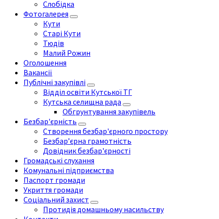
Слобідка
Фотогалерея
Кути
Старі Кути
Тюдів
Малий Рожин
Оголошення
Вакансії
Публічні закупівлі
Відділ освіти Кутської ТГ
Кутська селищна рада
Обгрунтування закупівель
Безбар'єрність
Створення безбар'єрного простору
Безбар’єрна грамотність
Довідник безбар'єрності
Громадські слухання
Комунальні підприємства
Паспорт громади
Укриття громади
Соціальний захист
Протидія домашньому насильству