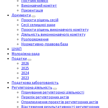
Постійні комісії
Виконавчий комітет
Презентація
Документи
Проєкти рішень сесій
Сесії селищної ради
Проєкти рішень виконавчого комітету
Діяльність виконконавчого комітету
Розпорядження
Нормативно-правова база
ЦНАП
Молодіжна рада
Податки
2026
2025
2024
2023
Податкова заборгованість
Регуляторна діяльність
Планування регуляторної діяльності
Перелік регуляторних актів
Оприлюднення проектів регуляторних актів
Відстеження результативності регуляторних