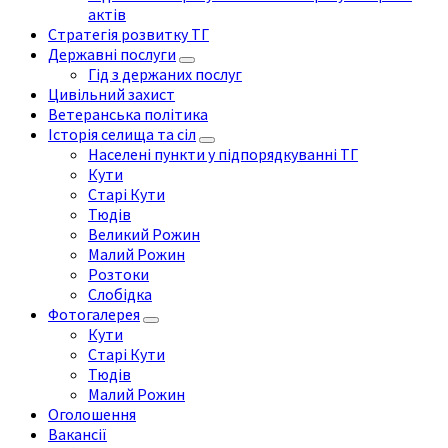
актів
Стратегія розвитку ТГ
Державні послуги
Гід з держаних послуг
Цивільний захист
Ветеранська політика
Історія селища та сіл
Населені пункти у підпорядкуванні ТГ
Кути
Старі Кути
Тюдів
Великий Рожин
Малий Рожин
Розтоки
Слобідка
Фотогалерея
Кути
Старі Кути
Тюдів
Малий Рожин
Оголошення
Вакансії