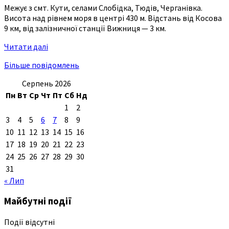
Межує з смт. Кути, селами Слобідка, Тюдів, Черганівка.
Висота над рівнем моря в центрі 430 м. Відстань від Косова
9 км, від залізничної станції Вижниця — 3 км.
Читати далі
Більше повідомлень
Серпень 2026
Пн
Вт
Ср
Чт
Пт
Сб
Нд
1
2
3
4
5
6
7
8
9
10
11
12
13
14
15
16
17
18
19
20
21
22
23
24
25
26
27
28
29
30
31
« Лип
Майбутні події
Події відсутні