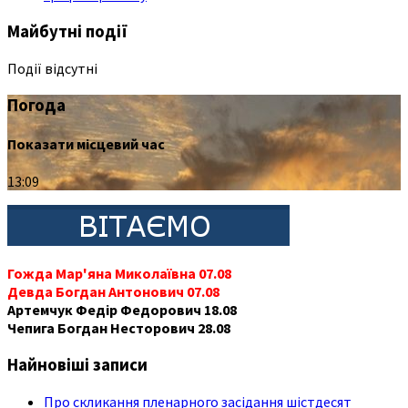
Майбутні події
Події відсутні
Погода
Показати місцевий час
13:09
Гожда Мар'яна Миколаївна 07.08
Девда Богдан Антонович 07.08
Артемчук Федір Федорович 18.08
Чепига Богдан Несторович 28.08
Найновіші записи
Про скликання пленарного засідання шістдесят