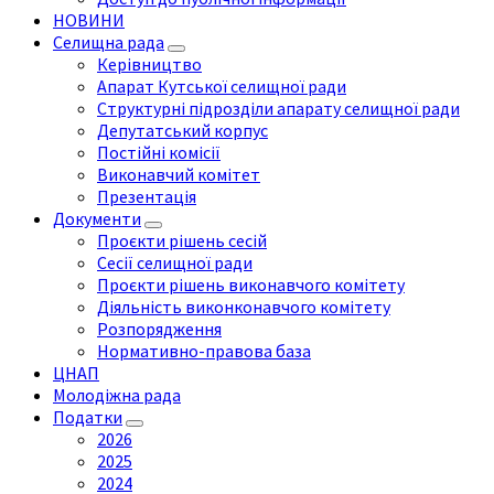
НОВИНИ
Селищна рада
Керівництво
Апарат Кутської селищної ради
Структурні підрозділи апарату селищної ради
Депутатський корпус
Постійні комісії
Виконавчий комітет
Презентація
Документи
Проєкти рішень сесій
Сесії селищної ради
Проєкти рішень виконавчого комітету
Діяльність виконконавчого комітету
Розпорядження
Нормативно-правова база
ЦНАП
Молодіжна рада
Податки
2026
2025
2024