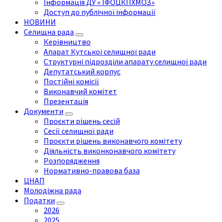
Інформація ДУ « ІФОЦКПХМОЗ»
Доступ до публічної інформації
НОВИНИ
Селищна рада
Керівництво
Апарат Кутської селищної ради
Структурні підрозділи апарату селищної ради
Депутатський корпус
Постійні комісії
Виконавчий комітет
Презентація
Документи
Проєкти рішень сесій
Сесії селищної ради
Проєкти рішень виконавчого комітету
Діяльність виконконавчого комітету
Розпорядження
Нормативно-правова база
ЦНАП
Молодіжна рада
Податки
2026
2025