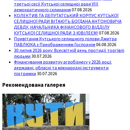
третьої сесії Кутської селищної ради VIII
демократичного скликання
07.08.2026
КОЛЕКТИВ ТА ДЕПУТАТСЬКИЙ КОРПУС КУТСЬКОЇ
СЕЛИЩНОЇ РАДИ ВІТАЮТЬ БОГДАНА АНТОНОВИЧА
ДЕВДУ, НАЧАЛЬНИКА ФІНАНСОВОГО ВІДДІЛУ
КУТСЬКОЇ СЕЛИЩНОЇ РАДИ З ЮВІЛЕЄМ!
07.08.2026
Привітання Кутського селищного голови Дмитра
ПАВЛЮКА з Преображенням Господнім
06.08.2026
30 липня 2026 року: Всесвітній день протидії торгівлі
людьми
30.07.2026
Фінансування розвитку агробізнесу у 2026 році:
державні, обласні та міжнародні інструменти
підтримки
30.07.2026
Рекомендована галерея