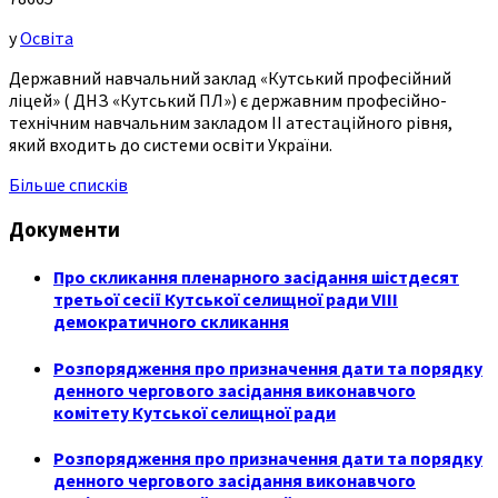
у
Освіта
Державний навчальний заклад «Кутський професійний
ліцей» ( ДНЗ «Кутський ПЛ») є державним професійно-
технічним навчальним закладом ІІ атестаційного рівня,
який входить до системи освіти України.
Більше списків
Документи
Про скликання пленарного засідання шістдесят
третьої сесії Кутської селищної ради VIII
демократичного скликання
Розпорядження про призначення дати та порядку
денного чергового засідання виконавчого
комітету Кутської селищної ради
Розпорядження про призначення дати та порядку
денного чергового засідання виконавчого