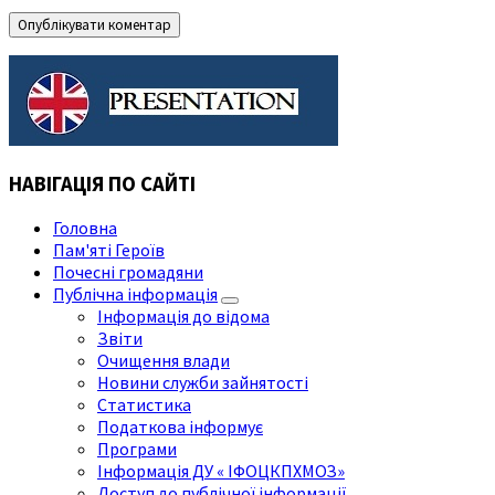
НАВІГАЦІЯ ПО САЙТІ
Головна
Пам'яті Героїв
Почесні громадяни
Публічна інформація
Інформація до відома
Звіти
Очищення влади
Новини служби зайнятості
Статистика
Податкова інформує
Програми
Інформація ДУ « ІФОЦКПХМОЗ»
Доступ до публічної інформації