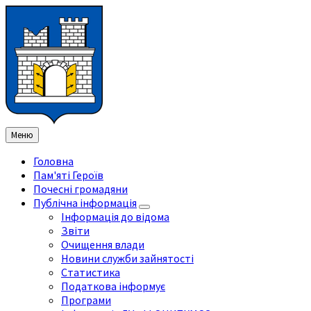
Перейти
Перейдіть
Перейдіть
Перейти
до
на
на
до
змісту
ліву
праву
нижнього
бічну
бічну
колонтитула
панель
панель
Меню
Головна
Пам'яті Героїв
Почесні громадяни
Публічна інформація
Інформація до відома
Звіти
Очищення влади
Новини служби зайнятості
Статистика
Податкова інформує
Програми