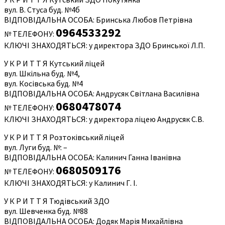
вул. В. Стуса буд. №4б
ВІДПОВІДАЛЬНА ОСОБА: Бринська Любов Петрівна
0964533292
№ ТЕЛЕФОНУ:
КЛЮЧІ ЗНАХОДЯТЬСЯ: у директора ЗДО Бринської Л.П.
У К Р И Т Т Я Кутський ліцей
вул. Шкільна буд. №4,
вул. Косівська буд. №4
ВІДПОВІДАЛЬНА ОСОБА: Андрусяк Світлана Василівна
0680478074
№ ТЕЛЕФОНУ:
КЛЮЧІ ЗНАХОДЯТЬСЯ: у директора ліцею Андрусяк С.В.
У К Р И Т Т Я Розтоківський ліцей
вул. Луги буд. №: –
ВІДПОВІДАЛЬНА ОСОБА: Калинич Ганна Іванівна
0680509176
№ ТЕЛЕФОНУ:
КЛЮЧІ ЗНАХОДЯТЬСЯ: у Калинич Г. І.
У К Р И Т Т Я Тюдівський ЗДО
вул. Шевченка буд. №88
ВІДПОВІДАЛЬНА ОСОБА: Додяк Марія Михайлівна