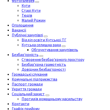
Фотогалерея
Кути
Старі Кути
Тюдів
Малий Рожин
Оголошення
Вакансії
Публічні закупівлі
Відділ освіти Кутської ТГ
Кутська селищна рада
Обгрунтування закупівель
Безбар'єрність
Створення безбар'єрного простору
Безбар’єрна грамотність
Довідник безбар'єрності
Громадські слухання
Комунальні підприємства
Паспорт громади
Укриття громади
Соціальний захист
Протидія домашньому насильству
Контакти
Графік прийому