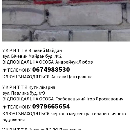
У К Р И Т Т Я Вічевий Майдан
вул. Вічевий Майдан буд. №:2
ВІДПОВІДАЛЬНА ОСОБА: Андрейчук Любов
0674988530
№ ТЕЛЕФОНУ:
КЛЮЧІ ЗНАХОДЯТЬСЯ: Аптека Центральна
У К Р И Т Т Я Кути лікарня
вул. Павлика буд. №3
ВІДПОВІДАЛЬНА ОСОБА: Грабовецький Ігор Ярославович
0979665654
№ ТЕЛЕФОНУ:
КЛЮЧІ ЗНАХОДЯТЬСЯ: чергова медсестра терапевтичного
відділення
У К Р И Т Т Я Кутський ЗДО Покутянка