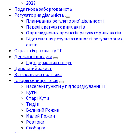
2023
Податкова заборгованість
Регуляторна діяльність
Планування регуляторної діяльності
Перелік регуляторних актів
Оприлюднення проектів регуляторних актів
Відстеження результативності регуляторних
актів
Стратегія розвитку ТГ
Державні послуги
Гід з держаних послуг
Цивільний захист
Ветеранська політика
Історія селища та сіл
Населені пункти у підпорядкуванні ТГ
Кути
Старі Кути
Тюдів
Великий Рожин
Малий Рожин
Розтоки
Слобідка