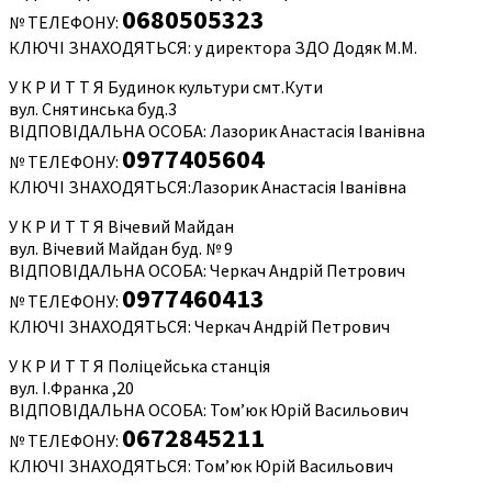
0680505323
№ ТЕЛЕФОНУ:
КЛЮЧІ ЗНАХОДЯТЬСЯ: у директора ЗДО Додяк М.М.
У К Р И Т Т Я Будинок культури смт.Кути
вул. Снятинська буд.3
ВІДПОВІДАЛЬНА ОСОБА: Лазорик Анастасія Іванівна
0977405604
№ ТЕЛЕФОНУ:
КЛЮЧІ ЗНАХОДЯТЬСЯ:Лазорик Анастасія Іванівна
У К Р И Т Т Я Вічевий Майдан
вул. Вічевий Майдан буд. № 9
ВІДПОВІДАЛЬНА ОСОБА: Черкач Андрій Петрович
0977460413
№ ТЕЛЕФОНУ:
КЛЮЧІ ЗНАХОДЯТЬСЯ: Черкач Андрій Петрович
У К Р И Т Т Я Поліцейська станція
вул. І.Франка ,20
ВІДПОВІДАЛЬНА ОСОБА: Том’юк Юрій Васильович
0672845211
№ ТЕЛЕФОНУ:
КЛЮЧІ ЗНАХОДЯТЬСЯ: Том’юк Юрій Васильович