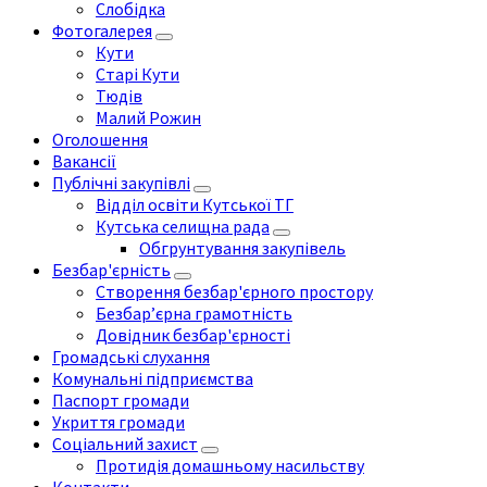
Слобідка
Фотогалерея
Кути
Старі Кути
Тюдів
Малий Рожин
Оголошення
Вакансії
Публічні закупівлі
Відділ освіти Кутської ТГ
Кутська селищна рада
Обгрунтування закупівель
Безбар'єрність
Створення безбар'єрного простору
Безбар’єрна грамотність
Довідник безбар'єрності
Громадські слухання
Комунальні підприємства
Паспорт громади
Укриття громади
Соціальний захист
Протидія домашньому насильству