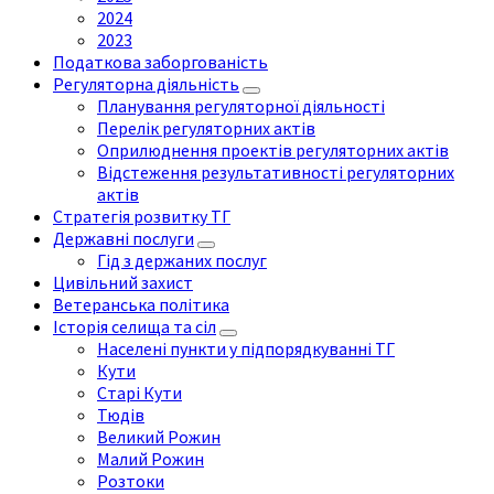
2024
2023
Податкова заборгованість
Регуляторна діяльність
Планування регуляторної діяльності
Перелік регуляторних актів
Оприлюднення проектів регуляторних актів
Відстеження результативності регуляторних
актів
Стратегія розвитку ТГ
Державні послуги
Гід з держаних послуг
Цивільний захист
Ветеранська політика
Історія селища та сіл
Населені пункти у підпорядкуванні ТГ
Кути
Старі Кути
Тюдів
Великий Рожин
Малий Рожин
Розтоки