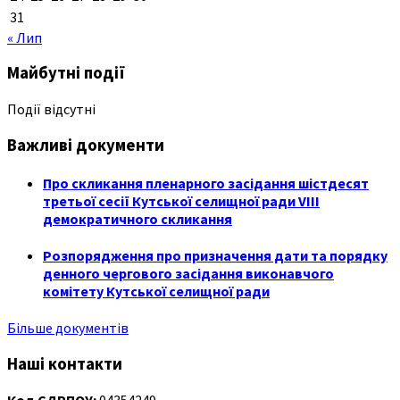
31
« Лип
Майбутні події
Події відсутні
Важливі документи
Про скликання пленарного засідання шістдесят
третьої сесії Кутської селищної ради VIII
демократичного скликання
Розпорядження про призначення дати та порядку
денного чергового засідання виконавчого
комітету Кутської селищної ради
Більше документів
Наші контакти
Код ЄДРПОУ:
04354249