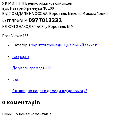
У К Р И Т Т Я Великорожинський ліцей
вул. Назарія Яремчука №: 100
ВІДПОВІДАЛЬНА ОСОБА: Воротняк Микола Миколайович
0977013332
№ ТЕЛЕФОНУ:
КЛЮЧІ ЗНАХОДЯТЬСЯ: у Воротняк М.М.
Post Views:
185
Категорія
Укриття громади
,
Цивільний захист
Попередній
До уваги громадян !!!
Далі
Як швидко надати домедичну допомогу?
0 коментарів
Поки що немає коментарів