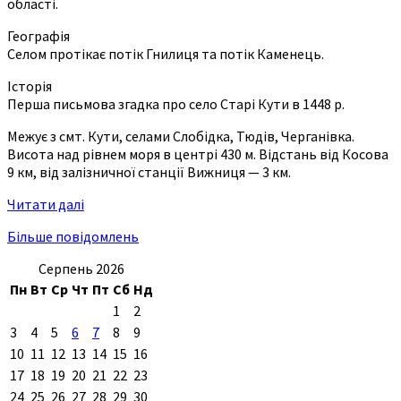
області.
Географія
Селом протікає потік Гнилиця та потік Каменець.
Історія
Перша письмова згадка про село Старі Кути в 1448 р.
Межує з смт. Кути, селами Слобідка, Тюдів, Черганівка.
Висота над рівнем моря в центрі 430 м. Відстань від Косова
9 км, від залізничної станції Вижниця — 3 км.
Читати далі
Більше повідомлень
Серпень 2026
Пн
Вт
Ср
Чт
Пт
Сб
Нд
1
2
3
4
5
6
7
8
9
10
11
12
13
14
15
16
17
18
19
20
21
22
23
24
25
26
27
28
29
30