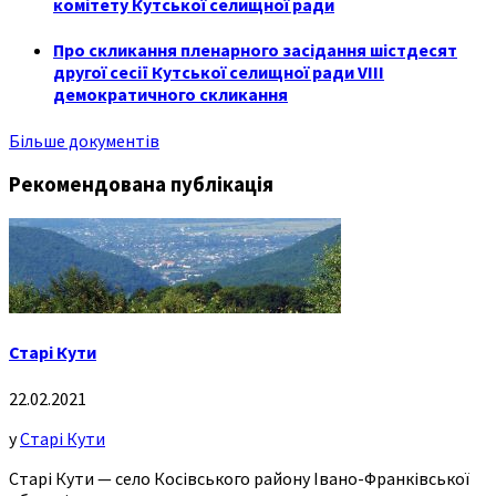
комітету Кутської селищної ради
Про скликання пленарного засідання шістдесят
другої сесії Кутської селищної ради VIII
демократичного скликання
Більше документів
Рекомендована публікація
Старі Кути
22.02.2021
у
Старі Кути
Старі Кути — село Косівського району Івано-Франківської