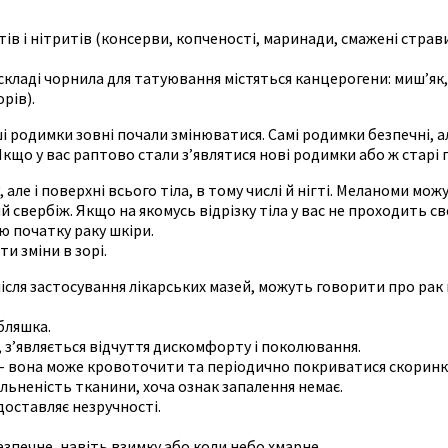
в і нітритів (консерви, копченості, маринади, смажені страви
складі чорнила для татуювання містяться канцерогени: миш’як, 
рів).
і родимки зовні почали змінюватися. Самі родимки безпечні, а
Якщо у вас раптово стали з’являтися нові родимки або ж старі п
ру, але і поверхні всього тіла, в тому числі й нігті. Меланоми м
й свербіж. Якщо на якомусь відрізку тіла у вас не проходить с
ю початку раку шкіри.
и зміни в зорі.
ь після застосування лікарських мазей, можуть говорити про рак 
бляшка.
 з’являється відчуття дискомфорту і поколювання.
а – вона може кровоточити та періодично покриватися скорин
льненість тканини, хоча ознак запалення немає.
доставляє незручності.
езпечне, навіть взимку або коли небо хмарне.