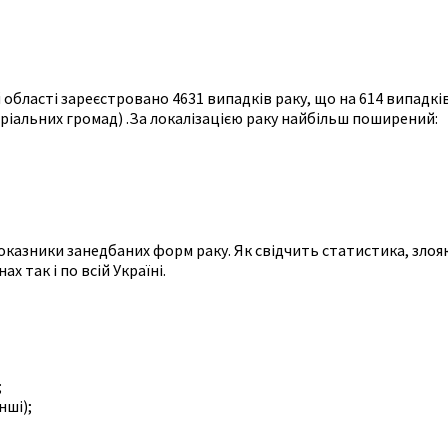
області зареєстровано 4631 випадків раку, що на 614 випадків
ріальних громад) .За локалізацією раку найбільш поширений:
оказники занедбаних форм раку. Як свідчить статистика, злояк
 так і по всій Україні.
;
нші);