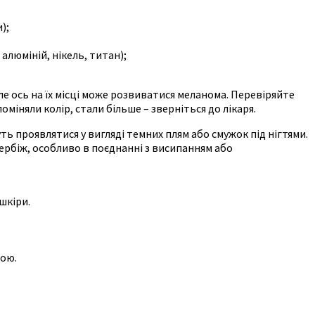
);
алюміній, нікель, титан);
ле ось на їх місці може розвиватися меланома. Перевіряйте
оміняли колір, стали більше – зверніться до лікаря.
ожуть проявлятися у вигляді темних плям або смужок під нігтями.
вербіж, особливо в поєднанні з висипанням або
шкіри.
кою.