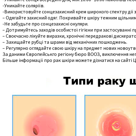
-Уникайте соляріїв.
-Використовуйте сонцезахисний крем широкого спектру дії з 
– Одягайте захисний одяг. Покривайте шкіру темним щільним 
-Не забудьте про сонцезахисні окуляри.
– Дотримуйтесь заходів особистої гігієни при застосуванні пр
– Своєчасно лікуйте виразки, хронічні передракові дискерато
– Захищайте рубці та шрами від механічних пошкоджень.
– Регулярно оглядайте свою шкіру на предмет нових новоутво
За даними Європейськго регіону бюро ВООЗ, виключення не
Більше інформації про рак шкіри можете дізнатися на сайті 