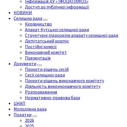
Інформація ДУ « ІФОЦКПХМОЗ»
Доступ до публічної інформації
НОВИНИ
Селищна рада
Керівництво
Апарат Кутської селищної ради
Структурні підрозділи апарату селищної ради
Депутатський корпус
Постійні комісії
Виконавчий комітет
Презентація
Документи
Проєкти рішень сесій
Сесії селищної ради
Проєкти рішень виконавчого комітету
Діяльність виконконавчого комітету
Розпорядження
Нормативно-правова база
ЦНАП
Молодіжна рада
Податки
2026
2025