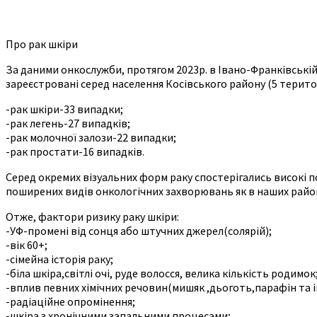
Про рак шкіри
За даними онкослужби, протягом 2023р. в Івано-Франківській 
зареєстровані серед населення Косівського району (5 терито
-рак шкіри-33 випадки;
-рак легень-27 випадків;
-рак молочної залози-22 випадки;
-рак простати-16 випадків.
Серед окремих візуальних форм раку спостерігались високі п
поширених видів онкологічних захворювань як в наших районах
Отже, фактори ризику раку шкіри:
-УФ-промені від сонця або штучних джерел(солярій);
-вік 60+;
-сімейна історія раку;
-біла шкіра,світлі очі, руде волосся, велика кількість родимок
-вплив певних хімічних речовин(мишяк ,дьоготь,парафін та і
-радіаційне опромінення;
-шкіра з хронічними запальними процесами;