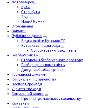
Фотогалерея
Кути
Старі Кути
Тюдів
Малий Рожин
Оголошення
Вакансії
Публічні закупівлі
Відділ освіти Кутської ТГ
Кутська селищна рада
Обгрунтування закупівель
Безбар'єрність
Створення безбар'єрного простору
Безбар’єрна грамотність
Довідник безбар'єрності
Громадські слухання
Комунальні підприємства
Паспорт громади
Укриття громади
Соціальний захист
Протидія домашньому насильству
Контакти