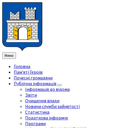
Перейти
Перейдіть
Перейдіть
Перейти
до
на
на
до
змісту
ліву
праву
нижнього
бічну
бічну
колонтитула
панель
панель
Меню
Головна
Пам'яті Героїв
Почесні громадяни
Публічна інформація
Інформація до відома
Звіти
Очищення влади
Новини служби зайнятості
Статистика
Податкова інформує
Програми