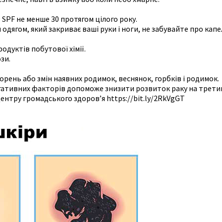
SPF не менше 30 протягом цілого року.
одягом, який закриває ваші руки і ноги, не забувайте про капе
одуктів побутової хімії.
зи.
рень або змін наявних родимок, веснянок, горбків і родимок.
гативних факторів допоможе знизити розвиток раку на трети
Центру громадського здоров’я https://bit.ly/2RkVgGT