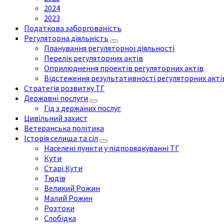
2024
2023
Податкова заборгованість
Регуляторна діяльність
Планування регуляторної діяльності
Перелік регуляторних актів
Оприлюднення проектів регуляторних актів
Відстеження результативності регуляторних акті
Стратегія розвитку ТГ
Державні послуги
Гід з держаних послуг
Цивільний захист
Ветеранська політика
Історія селища та сіл
Населені пункти у підпорядкуванні ТГ
Кути
Старі Кути
Тюдів
Великий Рожин
Малий Рожин
Розтоки
Слобідка