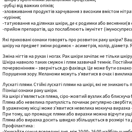
-рубці від важких опіків;
-зловживання продуктів харчування з високим вмістом нітраті
-куріння;
-татуювання на ділянках шкіри, де є родимки або веснянки(в 
-прийом препаратів, що послаблюють імунітет (імуносупресо
Які приховані ознаки говорять про розвиток раку шкіри? Ваш
шкіру на предмет зміни родимок – асиметрія, колір, діаметр. 
Зміна нігтів на руках і ногах. Рак шкіри зачіпає не тільки шкі
Шкіра навколо таких смужок і плям зазвичай темніє. Постійни
почервонінням – зверніться до фахівця. Це може бути ознако
Порушення зору. Меланоми можуть з’явитися в очах і викликат
Лускаті плями. Стійкі лускаті плями на шкірі, які не зникают
Пізніші ознаки раку шкіри.
На шкірі з’являється пляма, сіро-жовтий вузлик або блискуча 
Пляма або невелика припухлість починає регулярно свербіти,
В ураженому місці може з’явитися невелика мокнуча виразк
При тому, що промацує плями або виразки можна відчути ущі
Пляма або виразка досить швидко збільшується в розмірі та 
Профілактика :
-Уникайте сонця всередині дня, між 10:00- 16:00 найбільш неб