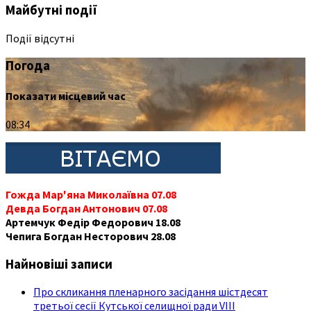
Майбутні події
Події відсутні
Погода
Показати місцевий час
08:34
Гожда Мар'яна Миколаївна 07.08
Девда Богдан Антонович 07.08
Артемчук Федір Федорович 18.08
Чепига Богдан Несторович 28.08
Найновіші записи
Про скликання пленарного засідання шістдесят
третьої сесії Кутської селищної ради VIII