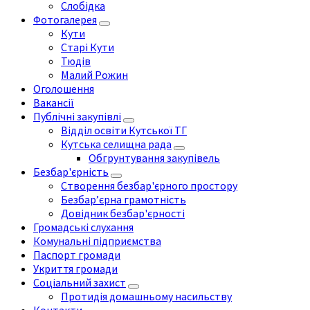
Слобідка
Фотогалерея
Кути
Старі Кути
Тюдів
Малий Рожин
Оголошення
Вакансії
Публічні закупівлі
Відділ освіти Кутської ТГ
Кутська селищна рада
Обгрунтування закупівель
Безбар'єрність
Створення безбар'єрного простору
Безбар’єрна грамотність
Довідник безбар'єрності
Громадські слухання
Комунальні підприємства
Паспорт громади
Укриття громади
Соціальний захист
Протидія домашньому насильству