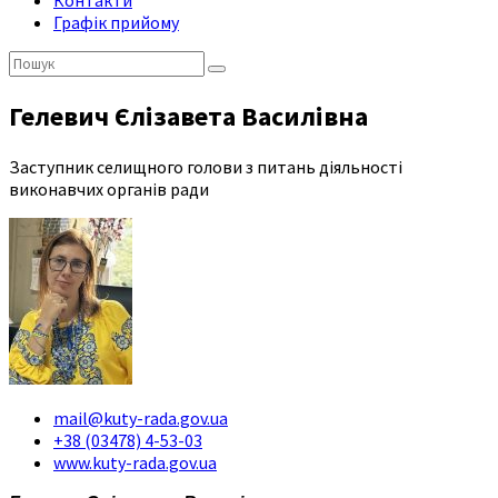
Контакти
Графік прийому
Пошук:
Гелевич Єлізавета Василівна
Заступник селищного голови з питань діяльності
виконавчих органів ради
mail@kuty-rada.gov.ua
+38 (03478) 4-53-03
www.kuty-rada.gov.ua