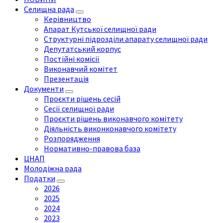
Селищна рада
Керівництво
Апарат Кутської селищної ради
Структурні підрозділи апарату селищної ради
Депутатський корпус
Постійні комісії
Виконавчий комітет
Презентація
Документи
Проєкти рішень сесій
Сесії селищної ради
Проєкти рішень виконавчого комітету
Діяльність виконконавчого комітету
Розпорядження
Нормативно-правова база
ЦНАП
Молодіжна рада
Податки
2026
2025
2024
2023