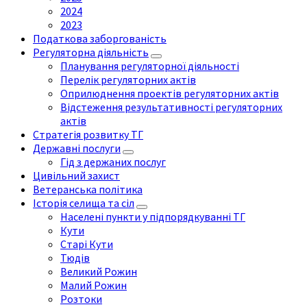
2024
2023
Податкова заборгованість
Регуляторна діяльність
Планування регуляторної діяльності
Перелік регуляторних актів
Оприлюднення проектів регуляторних актів
Відстеження результативності регуляторних
актів
Стратегія розвитку ТГ
Державні послуги
Гід з держаних послуг
Цивільний захист
Ветеранська політика
Історія селища та сіл
Населені пункти у підпорядкуванні ТГ
Кути
Старі Кути
Тюдів
Великий Рожин
Малий Рожин
Розтоки