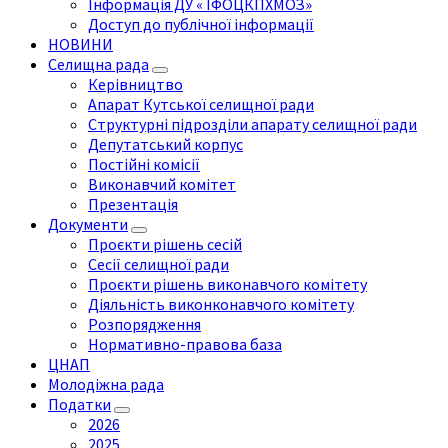
Інформація ДУ « ІФОЦКПХМОЗ»
Доступ до публічної інформації
НОВИНИ
Селищна рада
Керівництво
Апарат Кутської селищної ради
Структурні підрозділи апарату селищної ради
Депутатський корпус
Постійні комісії
Виконавчий комітет
Презентація
Документи
Проєкти рішень сесій
Сесії селищної ради
Проєкти рішень виконавчого комітету
Діяльність виконконавчого комітету
Розпорядження
Нормативно-правова база
ЦНАП
Молодіжна рада
Податки
2026
2025