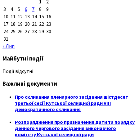
1
2
3
4
5
6
7
8
9
10
11
12
13
14
15
16
17
18
19
20
21
22
23
24
25
26
27
28
29
30
31
« Лип
Майбутні події
Події відсутні
Важливі документи
Про скликання пленарного засідання шістдесят
третьої сесії Кутської селищної ради VIII
демократичного скликання
Розпорядження про призначення дати та порядку
денного чергового засідання виконавчого
комітету Кутської селищної ради