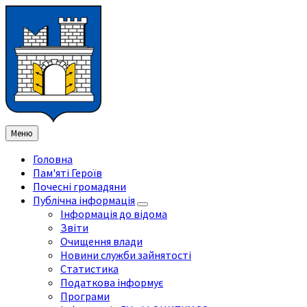
Перейти
Перейдіть
Перейти
до
на
до
змісту
ліву
нижнього
бічну
колонтитула
панель
Меню
Головна
Пам'яті Героїв
Почесні громадяни
Публічна інформація
Інформація до відома
Звіти
Очищення влади
Новини служби зайнятості
Статистика
Податкова інформує
Програми