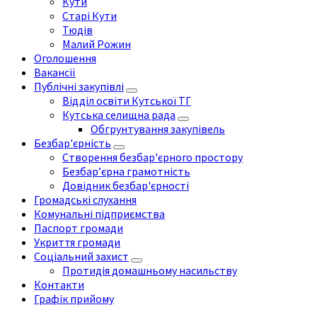
Кути
Старі Кути
Тюдів
Малий Рожин
Оголошення
Вакансії
Публічні закупівлі
Відділ освіти Кутської ТГ
Кутська селищна рада
Обгрунтування закупівель
Безбар'єрність
Створення безбар'єрного простору
Безбар’єрна грамотність
Довідник безбар'єрності
Громадські слухання
Комунальні підприємства
Паспорт громади
Укриття громади
Соціальний захист
Протидія домашньому насильству
Контакти
Графік прийому