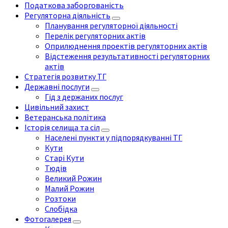
Податкова заборгованість
Регуляторна діяльність
Планування регуляторної діяльності
Перелік регуляторних актів
Оприлюднення проектів регуляторних актів
Відстеження результативності регуляторних
актів
Стратегія розвитку ТГ
Державні послуги
Гід з держаних послуг
Цивільний захист
Ветеранська політика
Історія селища та сіл
Населені пункти у підпорядкуванні ТГ
Кути
Старі Кути
Тюдів
Великий Рожин
Малий Рожин
Розтоки
Слобідка
Фотогалерея