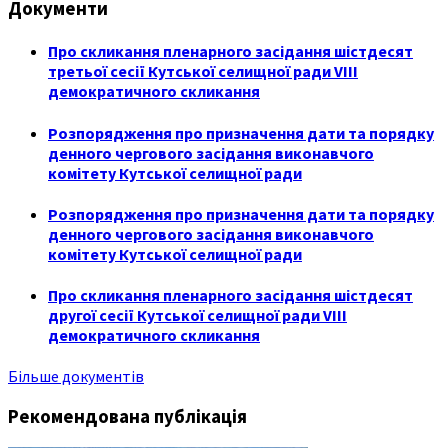
Документи
Про скликання пленарного засідання шістдесят
третьої сесії Кутської селищної ради VIII
демократичного скликання
Розпорядження про призначення дати та порядку
денного чергового засідання виконавчого
комітету Кутської селищної ради
Розпорядження про призначення дати та порядку
денного чергового засідання виконавчого
комітету Кутської селищної ради
Про скликання пленарного засідання шістдесят
другої сесії Кутської селищної ради VIII
демократичного скликання
Більше документів
Рекомендована публікація