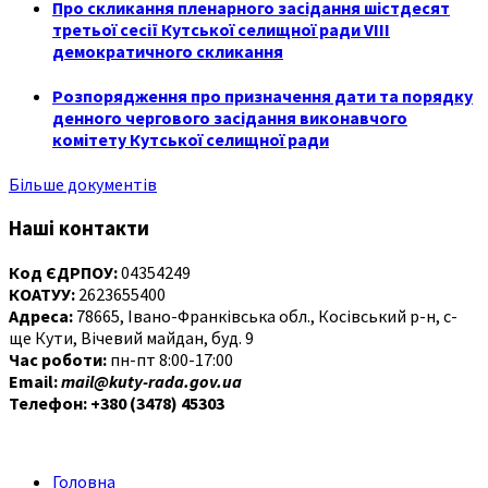
Про скликання пленарного засідання шістдесят
третьої сесії Кутської селищної ради VIII
демократичного скликання
Розпорядження про призначення дати та порядку
денного чергового засідання виконавчого
комітету Кутської селищної ради
Більше документів
Наші контакти
Код ЄДРПОУ:
04354249
КОАТУУ:
2623655400
Адреса:
78665, Івано-Франківська обл., Косівський р-н, с-
ще Кути, Вічевий майдан, буд. 9
Час роботи:
пн-пт 8:00-17:00
Email:
mail@kuty-rada.gov.ua
Телефон: +380 (3478) 45303
Головна