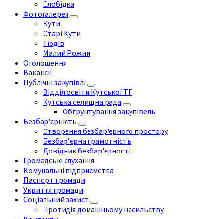
Слобідка
Фотогалерея
Кути
Старі Кути
Тюдів
Малий Рожин
Оголошення
Вакансії
Публічні закупівлі
Відділ освіти Кутської ТГ
Кутська селищна рада
Обгрунтування закупівель
Безбар'єрність
Створення безбар'єрного простору
Безбар’єрна грамотність
Довідник безбар'єрності
Громадські слухання
Комунальні підприємства
Паспорт громади
Укриття громади
Соціальний захист
Протидія домашньому насильству