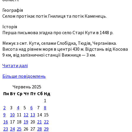
Географія
Селом протікає потік Гнилиця та потік Каменець.
Історія
Перша письмова згадка про село Старі Кути в 1448 р.
Межує з смт. Кути, селами Слобідка, Тюдів, Черганівка.
Висота над рівнем моря в центрі 430 м. Відстань від Косова
9 км, від залізничної станції Вижниця — 3 км.
Читати далі
Більше повідомлень
Червень 2025
Пн
Вт
Ср
Чт
Пт
Сб
Нд
1
2
3
4
5
6
7
8
9
10
11
12
13
14
15
16
17
18
19
20
21
22
23
24
25
26
27
28
29