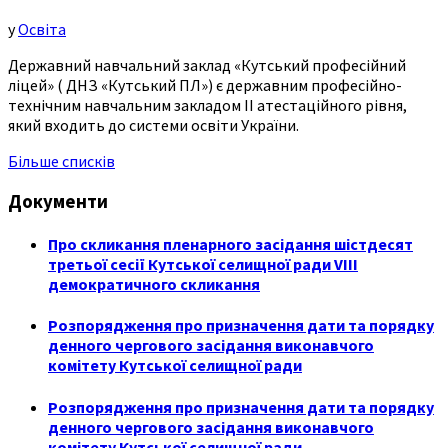
у
Освіта
Державний навчальний заклад «Кутський професійний
ліцей» ( ДНЗ «Кутський ПЛ») є державним професійно-
технічним навчальним закладом ІІ атестаційного рівня,
який входить до системи освіти України.
Більше списків
Документи
Про скликання пленарного засідання шістдесят
третьої сесії Кутської селищної ради VIII
демократичного скликання
Розпорядження про призначення дати та порядку
денного чергового засідання виконавчого
комітету Кутської селищної ради
Розпорядження про призначення дати та порядку
денного чергового засідання виконавчого
комітету Кутської селищної ради