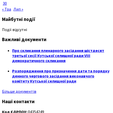
30
« Тра
Лип »
Майбутні події
Події відсутні
Важливі документи
Про скликання пленарного засідання шістдесят
третьої сесії Кутської селищної ради VIII
демократичного скликання
Розпорядження про призначення дати та порядку
денного чергового засідання виконавчого
комітету Кутської селищної ради
Більше документів
Наші контакти
Код ЄДРПОУ:
04354249