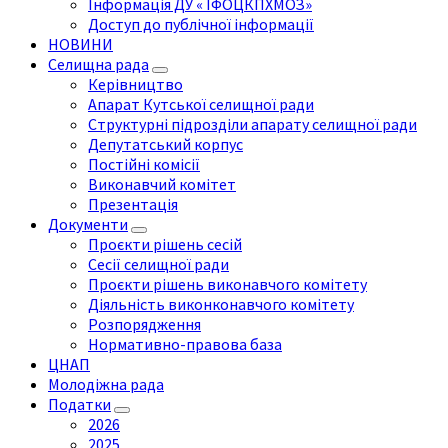
Інформація ДУ « ІФОЦКПХМОЗ»
Доступ до публічної інформації
НОВИНИ
Селищна рада
Керівництво
Апарат Кутської селищної ради
Структурні підрозділи апарату селищної ради
Депутатський корпус
Постійні комісії
Виконавчий комітет
Презентація
Документи
Проєкти рішень сесій
Сесії селищної ради
Проєкти рішень виконавчого комітету
Діяльність виконконавчого комітету
Розпорядження
Нормативно-правова база
ЦНАП
Молодіжна рада
Податки
2026
2025