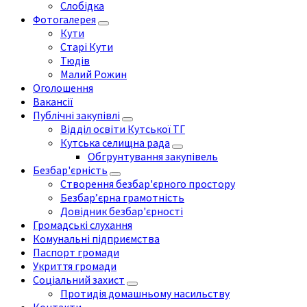
Слобідка
Фотогалерея
Кути
Старі Кути
Тюдів
Малий Рожин
Оголошення
Вакансії
Публічні закупівлі
Відділ освіти Кутської ТГ
Кутська селищна рада
Обгрунтування закупівель
Безбар'єрність
Створення безбар'єрного простору
Безбар’єрна грамотність
Довідник безбар'єрності
Громадські слухання
Комунальні підприємства
Паспорт громади
Укриття громади
Соціальний захист
Протидія домашньому насильству