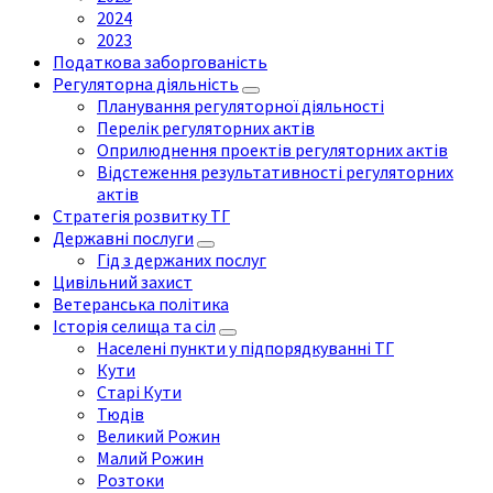
2024
2023
Податкова заборгованість
Регуляторна діяльність
Планування регуляторної діяльності
Перелік регуляторних актів
Оприлюднення проектів регуляторних актів
Відстеження результативності регуляторних
актів
Стратегія розвитку ТГ
Державні послуги
Гід з держаних послуг
Цивільний захист
Ветеранська політика
Історія селища та сіл
Населені пункти у підпорядкуванні ТГ
Кути
Старі Кути
Тюдів
Великий Рожин
Малий Рожин
Розтоки