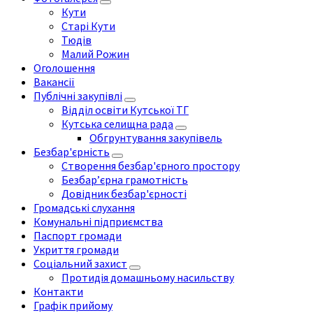
Кути
Старі Кути
Тюдів
Малий Рожин
Оголошення
Вакансії
Публічні закупівлі
Відділ освіти Кутської ТГ
Кутська селищна рада
Обгрунтування закупівель
Безбар'єрність
Створення безбар'єрного простору
Безбар’єрна грамотність
Довідник безбар'єрності
Громадські слухання
Комунальні підприємства
Паспорт громади
Укриття громади
Соціальний захист
Протидія домашньому насильству
Контакти
Графік прийому