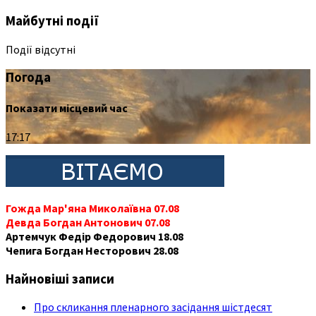
Майбутні події
Події відсутні
Погода
Показати місцевий час
17:17
Гожда Мар'яна Миколаївна 07.08
Девда Богдан Антонович 07.08
Артемчук Федір Федорович 18.08
Чепига Богдан Несторович 28.08
Найновіші записи
Про скликання пленарного засідання шістдесят