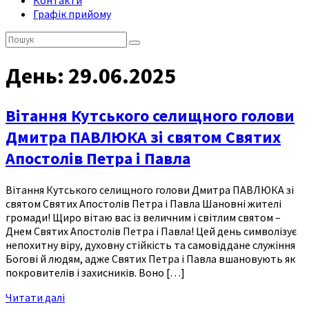
Контакти
Графік прийому
Пошук:
День:
29.06.2025
Вітання Кутського селищного голови
Дмитра ПАВЛЮКА зі святом Святих
Апостолів Петра і Павла
Вітання Кутського селищного голови Дмитра ПАВЛЮКА зі
святом Святих Апостолів Петра і Павла Шановні жителі
громади! Щиро вітаю вас із величним і світлим святом –
Днем Святих Апостолів Петра і Павла! Цей день символізує
непохитну віру, духовну стійкість та самовіддане служіння
Богові й людям, адже Святих Петра і Павла вшановують як
покровителів і захисників. Воно […]
Читати далі