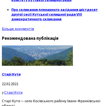
Про скликання пленарного засідання шістдесят
другої сесії Кутської селищної ради VIII
демократичного скликання
Більше документів
Рекомендована публікація
Старі Кути
22.02.2021
у
Старі Кути
Старі Кути — село Косівського району Івано-Франківської
області.