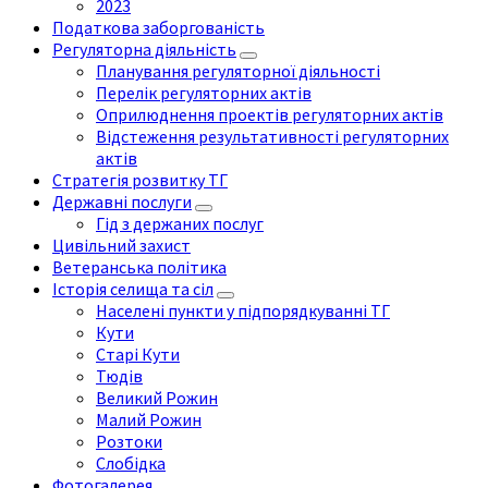
2023
Податкова заборгованість
Регуляторна діяльність
Планування регуляторної діяльності
Перелік регуляторних актів
Оприлюднення проектів регуляторних актів
Відстеження результативності регуляторних
актів
Стратегія розвитку ТГ
Державні послуги
Гід з держаних послуг
Цивільний захист
Ветеранська політика
Історія селища та сіл
Населені пункти у підпорядкуванні ТГ
Кути
Старі Кути
Тюдів
Великий Рожин
Малий Рожин
Розтоки
Слобідка
Фотогалерея