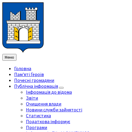
Перейти
Перейдіть
Перейдіть
Перейти
до
на
на
до
змісту
ліву
праву
нижнього
бічну
бічну
колонтитула
панель
панель
Меню
Головна
Пам'яті Героїв
Почесні громадяни
Публічна інформація
Інформація до відома
Звіти
Очищення влади
Новини служби зайнятості
Статистика
Податкова інформує
Програми