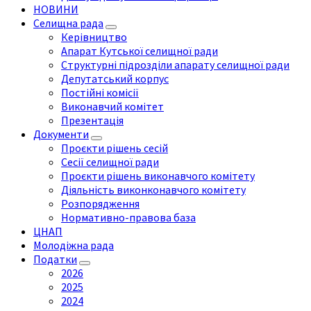
НОВИНИ
Селищна рада
Керівництво
Апарат Кутської селищної ради
Структурні підрозділи апарату селищної ради
Депутатський корпус
Постійні комісії
Виконавчий комітет
Презентація
Документи
Проєкти рішень сесій
Сесії селищної ради
Проєкти рішень виконавчого комітету
Діяльність виконконавчого комітету
Розпорядження
Нормативно-правова база
ЦНАП
Молодіжна рада
Податки
2026
2025
2024