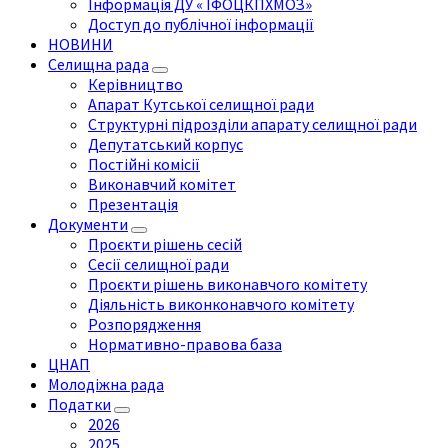
Інформація ДУ « ІФОЦКПХМОЗ»
Доступ до публічної інформації
НОВИНИ
Селищна рада
Керівництво
Апарат Кутської селищної ради
Структурні підрозділи апарату селищної ради
Депутатський корпус
Постійні комісії
Виконавчий комітет
Презентація
Документи
Проєкти рішень сесій
Сесії селищної ради
Проєкти рішень виконавчого комітету
Діяльність виконконавчого комітету
Розпорядження
Нормативно-правова база
ЦНАП
Молодіжна рада
Податки
2026
2025