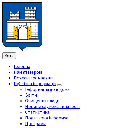
Перейти
Перейдіть
Перейдіть
Перейти
до
на
на
до
змісту
ліву
праву
нижнього
бічну
бічну
колонтитула
панель
панель
Меню
Головна
Пам'яті Героїв
Почесні громадяни
Публічна інформація
Інформація до відома
Звіти
Очищення влади
Новини служби зайнятості
Статистика
Податкова інформує
Програми