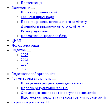
Презентація
Документи
Проєкти рішень сесій
Сесії селищної ради
Проєкти рішень виконавчого комітету
Діяльність виконконавчого комітету
Розпорядження
Нормативно-правова база
ЦНАП
Молодіжна рада
Податки
2026
2025
2024
2023
Податкова заборгованість
Регуляторна діяльність
Планування регуляторної діяльності
Перелік регуляторних актів
Оприлюднення проектів регуляторних актів
Відстеження результативності регуляторних акті
Стратегія розвитку ТГ