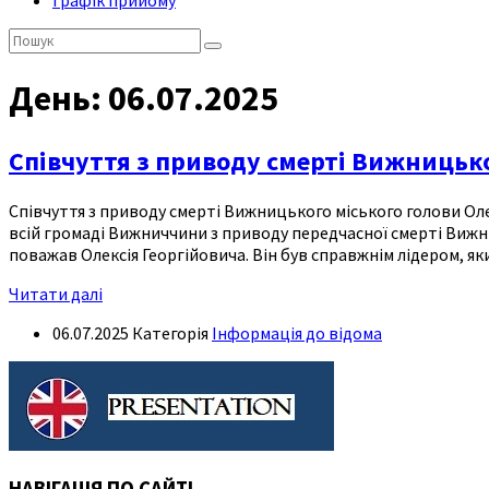
Графік прийому
Пошук:
День:
06.07.2025
Співчуття з приводу смерті Вижницько
Співчуття з приводу смерті Вижницького міського голови Ол
всій громаді Вижниччини з приводу передчасної смерті Вижниц
поважав Олексія Георгійовича. Він був справжнім лідером, я
Читати далі
06.07.2025
Категорія
Інформація до відома
НАВІГАЦІЯ ПО САЙТІ