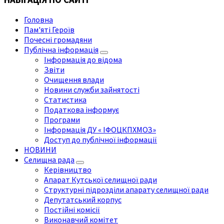
Головна
Пам'яті Героїв
Почесні громадяни
Публічна інформація
Інформація до відома
Звіти
Очищення влади
Новини служби зайнятості
Статистика
Податкова інформує
Програми
Інформація ДУ « ІФОЦКПХМОЗ»
Доступ до публічної інформації
НОВИНИ
Селищна рада
Керівництво
Апарат Кутської селищної ради
Структурні підрозділи апарату селищної ради
Депутатський корпус
Постійні комісії
Виконавчий комітет