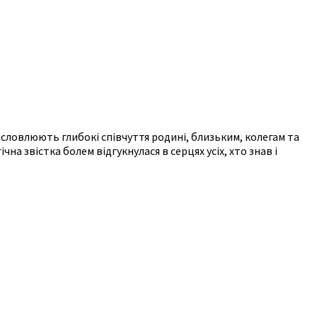
словлюють глибокі співчуття родині, близьким, колегам та
а звістка болем відгукнулася в серцях усіх, хто знав і