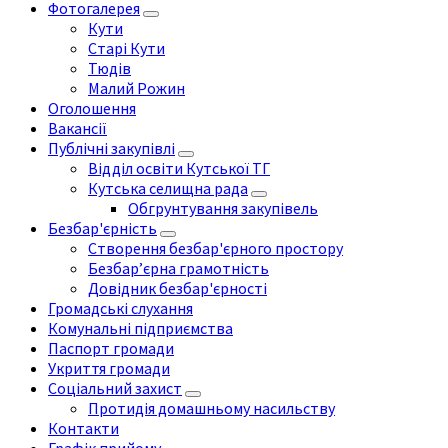
Фотогалерея
Кути
Старі Кути
Тюдів
Малий Рожин
Оголошення
Вакансії
Публічні закупівлі
Відділ освіти Кутської ТГ
Кутська селищна рада
Обгрунтування закупівель
Безбар'єрність
Створення безбар'єрного простору
Безбар’єрна грамотність
Довідник безбар'єрності
Громадські слухання
Комунальні підприємства
Паспорт громади
Укриття громади
Соціальний захист
Протидія домашньому насильству
Контакти