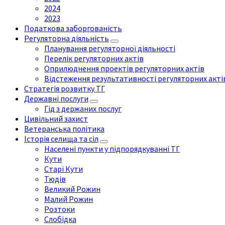
2024
2023
Податкова заборгованість
Регуляторна діяльність
Планування регуляторної діяльності
Перелік регуляторних актів
Оприлюднення проектів регуляторних актів
Відстеження результативності регуляторних акті
Стратегія розвитку ТГ
Державні послуги
Гід з держаних послуг
Цивільний захист
Ветеранська політика
Історія селища та сіл
Населені пункти у підпорядкуванні ТГ
Кути
Старі Кути
Тюдів
Великий Рожин
Малий Рожин
Розтоки
Слобідка