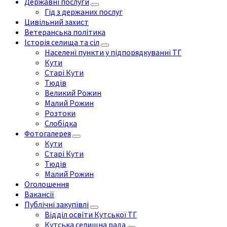
Державні послуги
Гід з держаних послуг
Цивільний захист
Ветеранська політика
Історія селища та сіл
Населені пункти у підпорядкуванні ТГ
Кути
Старі Кути
Тюдів
Великий Рожин
Малий Рожин
Розтоки
Слобідка
Фотогалерея
Кути
Старі Кути
Тюдів
Малий Рожин
Оголошення
Вакансії
Публічні закупівлі
Відділ освіти Кутської ТГ
Кутська селищна рада