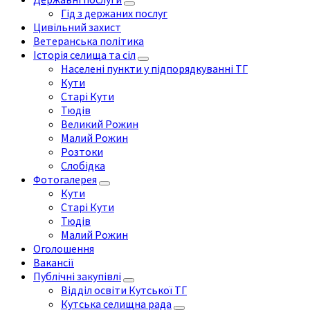
Гід з держаних послуг
Цивільний захист
Ветеранська політика
Історія селища та сіл
Населені пункти у підпорядкуванні ТГ
Кути
Старі Кути
Тюдів
Великий Рожин
Малий Рожин
Розтоки
Слобідка
Фотогалерея
Кути
Старі Кути
Тюдів
Малий Рожин
Оголошення
Вакансії
Публічні закупівлі
Відділ освіти Кутської ТГ
Кутська селищна рада