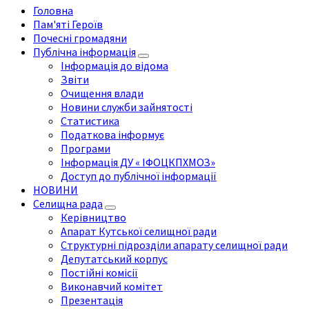
Головна
Пам'яті Героїв
Почесні громадяни
Публічна інформація
Інформація до відома
Звіти
Очищення влади
Новини служби зайнятості
Статистика
Податкова інформує
Програми
Інформація ДУ « ІФОЦКПХМОЗ»
Доступ до публічної інформації
НОВИНИ
Селищна рада
Керівництво
Апарат Кутської селищної ради
Структурні підрозділи апарату селищної ради
Депутатський корпус
Постійні комісії
Виконавчий комітет
Презентація