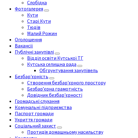
Слобідка
Фотогалерея
Кути
Старі Кути
Тюдів
Малий Рожин
Оголошення
Вакансії
Публічні закупівлі
Відділ освіти Кутської ТГ
Кутська селищна рада
Обгрунтування закупівель
Безбар'єрність
Створення безбар'єрного простору
Безбар’єрна грамотність
Довідник безбар'єрності
Громадські слухання
Комунальні підприємства
Паспорт громади
Укриття громади
Соціальний захист
Протидія домашньому насильству