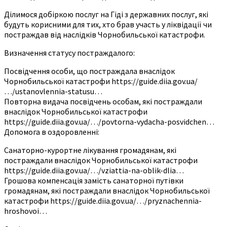
Ділимося добіркою послуг на Гіді з державних послуг, які
будуть корисними для тих, хто брав участь у ліквідації чи
постраждав від наслідків Чорнобильської катастрофи.
Визначення статусу постраждалого:
Посвідчення особи, що постраждала внаслідок
Чорнобильської катастрофи https://guide.diia.gov.ua/
…/ustanovlennia-statusu…
Повторна видача посвідчень особам, які постраждали
внаслідок Чорнобильської катастрофи
https://guide.diia.gov.ua/…/povtorna-vydacha-posvidchen…
Допомога в оздоровленні:
Санаторно-курортне лікування громадянам, які
постраждали внаслідок Чорнобильської катастрофи
https://guide.diia.gov.ua/…/vziattia-na-oblik-dlia…
Грошова компенсація замість санаторної путівки
громадянам, які постраждали внаслідок Чорнобильської
катастрофи https://guide.diia.gov.ua/…/pryznachennia-
hroshovoi…