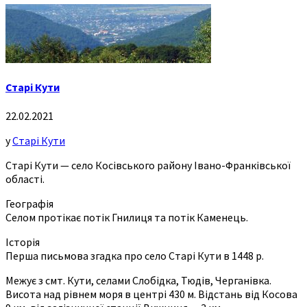
Старі Кути
22.02.2021
у
Старі Кути
Старі Кути — село Косівського району Івано-Франківської
області.
Географія
Селом протікає потік Гнилиця та потік Каменець.
Історія
Перша письмова згадка про село Старі Кути в 1448 р.
Межує з смт. Кути, селами Слобідка, Тюдів, Черганівка.
Висота над рівнем моря в центрі 430 м. Відстань від Косова