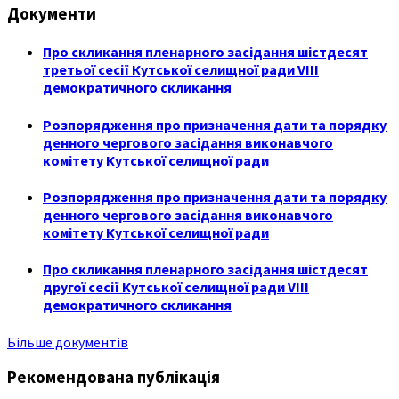
Документи
Про скликання пленарного засідання шістдесят
третьої сесії Кутської селищної ради VIII
демократичного скликання
Розпорядження про призначення дати та порядку
денного чергового засідання виконавчого
комітету Кутської селищної ради
Розпорядження про призначення дати та порядку
денного чергового засідання виконавчого
комітету Кутської селищної ради
Про скликання пленарного засідання шістдесят
другої сесії Кутської селищної ради VIII
демократичного скликання
Більше документів
Рекомендована публікація