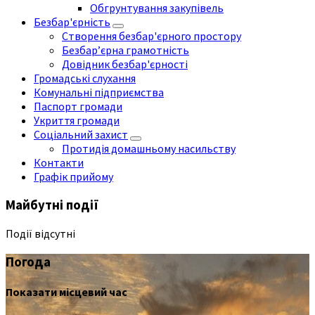
Обгрунтування закупівель
Безбар'єрність
Створення безбар'єрного простору
Безбар’єрна грамотність
Довідник безбар'єрності
Громадські слухання
Комунальні підприємства
Паспорт громади
Укриття громади
Соціальний захист
Протидія домашньому насильству
Контакти
Графік прийому
Майбутні події
Події відсутні
Погода
Показати місцевий час