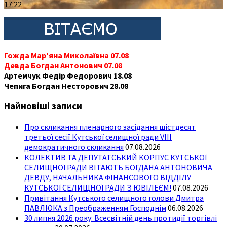
17:22
Гожда Мар'яна Миколаївна 07.08
Девда Богдан Антонович 07.08
Артемчук Федір Федорович 18.08
Чепига Богдан Несторович 28.08
Найновіші записи
Про скликання пленарного засідання шістдесят
третьої сесії Кутської селищної ради VIII
демократичного скликання
07.08.2026
КОЛЕКТИВ ТА ДЕПУТАТСЬКИЙ КОРПУС КУТСЬКОЇ
СЕЛИЩНОЇ РАДИ ВІТАЮТЬ БОГДАНА АНТОНОВИЧА
ДЕВДУ, НАЧАЛЬНИКА ФІНАНСОВОГО ВІДДІЛУ
КУТСЬКОЇ СЕЛИЩНОЇ РАДИ З ЮВІЛЕЄМ!
07.08.2026
Привітання Кутського селищного голови Дмитра
ПАВЛЮКА з Преображенням Господнім
06.08.2026
30 липня 2026 року: Всесвітній день протидії торгівлі