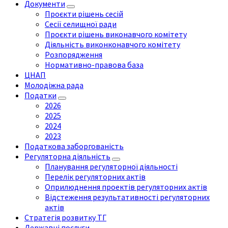
Документи
Проєкти рішень сесій
Сесії селищної ради
Проєкти рішень виконавчого комітету
Діяльність виконконавчого комітету
Розпорядження
Нормативно-правова база
ЦНАП
Молодіжна рада
Податки
2026
2025
2024
2023
Податкова заборгованість
Регуляторна діяльність
Планування регуляторної діяльності
Перелік регуляторних актів
Оприлюднення проектів регуляторних актів
Відстеження результативності регуляторних
актів
Стратегія розвитку ТГ
Державні послуги