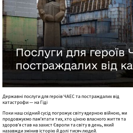
Державні послуги для героїв ЧАЕС та постраждалих від
катастрофи — на Гіді
Поки наш східний сусід погрожує світу ядерною війною, ми
продовжуємо пам’ятати тих, хто ціною власного життя та
здоров’я став на захист Європи та світу в день, який
назавжди змінив історію й долі тисяч людей.