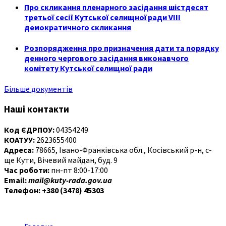
Про скликання пленарного засідання шістдесят
третьої сесії Кутської селищної ради VIII
демократичного скликання
Розпорядження про призначення дати та порядку
денного чергового засідання виконавчого
комітету Кутської селищної ради
Більше документів
Наші контакти
Код ЄДРПОУ:
04354249
КОАТУУ:
2623655400
Адреса:
78665, Івано-Франківська обл., Косівський р-н, с-
ще Кути, Вічевий майдан, буд. 9
Час роботи:
пн-пт 8:00-17:00
Email:
mail@kuty-rada.gov.ua
Телефон: +380 (3478) 45303