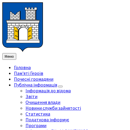
Перейти
Перейдіть
Перейдіть
Перейти
до
на
на
до
змісту
ліву
праву
нижнього
бічну
бічну
колонтитула
панель
панель
Меню
Головна
Пам'яті Героїв
Почесні громадяни
Публічна інформація
Інформація до відома
Звіти
Очищення влади
Новини служби зайнятості
Статистика
Податкова інформує
Програми