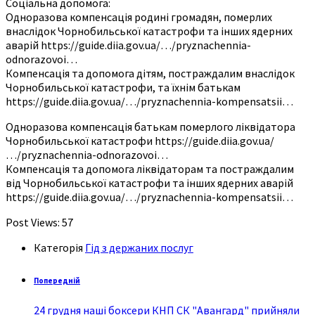
Соціальна допомога:
Одноразова компенсація родині громадян, померлих
внаслідок Чорнобильської катастрофи та інших ядерних
аварій https://guide.diia.gov.ua/…/pryznachennia-
odnorazovoi…
Компенсація та допомога дітям, постраждалим внаслідок
Чорнобильської катастрофи, та їхнім батькам
https://guide.diia.gov.ua/…/pryznachennia-kompensatsii…
Одноразова компенсація батькам померлого ліквідатора
Чорнобильської катастрофи https://guide.diia.gov.ua/
…/pryznachennia-odnorazovoi…
Компенсація та допомога ліквідаторам та постраждалим
від Чорнобильської катастрофи та інших ядерних аварій
https://guide.diia.gov.ua/…/pryznachennia-kompensatsii…
Post Views:
57
Категорія
Гід з держаних послуг
Попередній
24 грудня наші боксери КНП СК "Авангард" прийняли