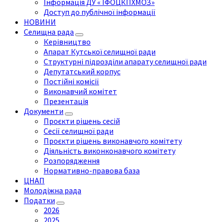
Інформація ДУ « ІФОЦКПХМОЗ»
Доступ до публічної інформації
НОВИНИ
Селищна рада
Керівництво
Апарат Кутської селищної ради
Структурні підрозділи апарату селищної ради
Депутатський корпус
Постійні комісії
Виконавчий комітет
Презентація
Документи
Проєкти рішень сесій
Сесії селищної ради
Проєкти рішень виконавчого комітету
Діяльність виконконавчого комітету
Розпорядження
Нормативно-правова база
ЦНАП
Молодіжна рада
Податки
2026
2025