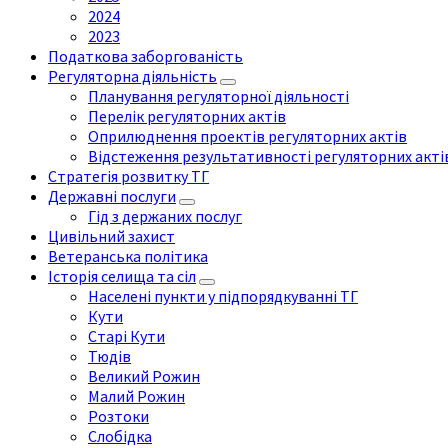
2024
2023
Податкова заборгованість
Регуляторна діяльність
Планування регуляторної діяльності
Перелік регуляторних актів
Оприлюднення проектів регуляторних актів
Відстеження результативності регуляторних акті
Стратегія розвитку ТГ
Державні послуги
Гід з держаних послуг
Цивільний захист
Ветеранська політика
Історія селища та сіл
Населені пункти у підпорядкуванні ТГ
Кути
Старі Кути
Тюдів
Великий Рожин
Малий Рожин
Розтоки
Слобідка