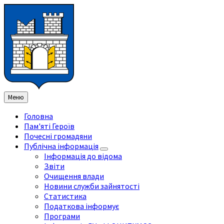
Перейти
Перейдіть
Перейдіть
Перейти
до
на
на
до
змісту
ліву
праву
нижнього
бічну
бічну
колонтитула
панель
панель
Меню
Головна
Пам'яті Героїв
Почесні громадяни
Публічна інформація
Інформація до відома
Звіти
Очищення влади
Новини служби зайнятості
Статистика
Податкова інформує
Програми