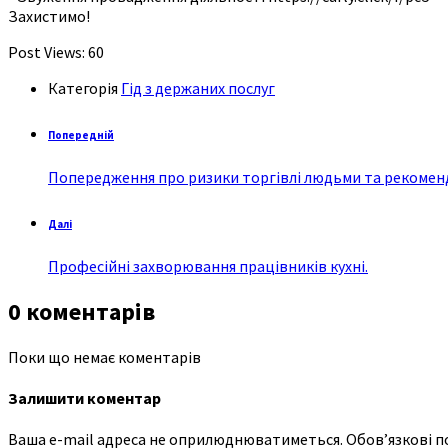
Захистимо!
Post Views:
60
Категорія
Гід з держаних послуг
Попередній
Попередження про ризики торгівлі людьми та рекоменд
Далі
Професійні захворювання працівників кухні.
0 коментарів
Поки що немає коментарів
Залишити коментар
Ваша e-mail адреса не оприлюднюватиметься.
Обов’язкові п