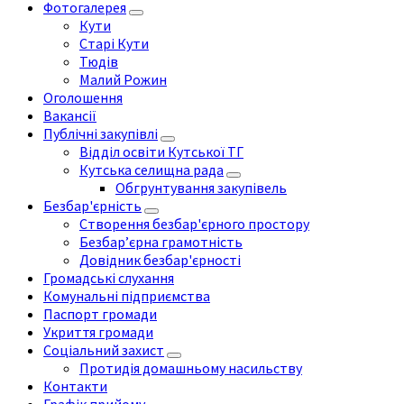
Фотогалерея
Кути
Старі Кути
Тюдів
Малий Рожин
Оголошення
Вакансії
Публічні закупівлі
Відділ освіти Кутської ТГ
Кутська селищна рада
Обгрунтування закупівель
Безбар'єрність
Створення безбар'єрного простору
Безбар’єрна грамотність
Довідник безбар'єрності
Громадські слухання
Комунальні підприємства
Паспорт громади
Укриття громади
Соціальний захист
Протидія домашньому насильству
Контакти