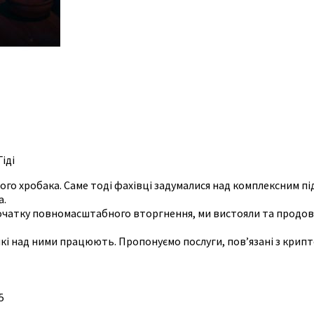
іді
го хробака. Саме тоді фахівці задумалися над комплексним пі
а.
 початку повномасштабного вторгнення, ми вистояли та продо
кі над ними працюють. Пропонуємо послуги, повʼязані з крипто
5