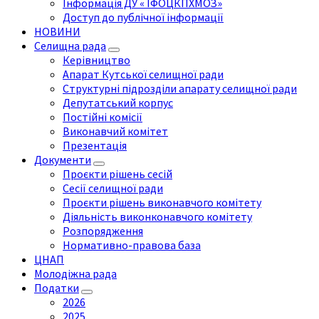
Інформація ДУ « ІФОЦКПХМОЗ»
Доступ до публічної інформації
НОВИНИ
Селищна рада
Керівництво
Апарат Кутської селищної ради
Структурні підрозділи апарату селищної ради
Депутатський корпус
Постійні комісії
Виконавчий комітет
Презентація
Документи
Проєкти рішень сесій
Сесії селищної ради
Проєкти рішень виконавчого комітету
Діяльність виконконавчого комітету
Розпорядження
Нормативно-правова база
ЦНАП
Молодіжна рада
Податки
2026
2025