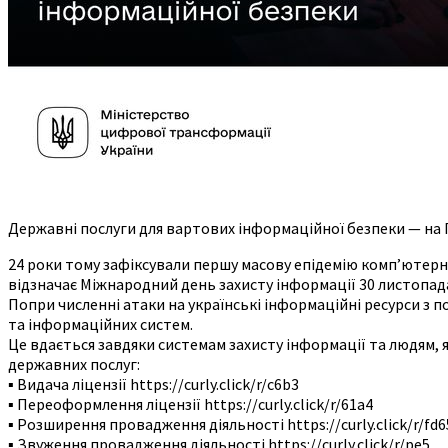
Державні послуги для вартових інформаційної безпеки — на Г
24 роки тому зафіксували першу масову епідемію комп’ютерно
відзначає Міжнародний день захисту інформації 30 листопад
Попри численні атаки на українські інформаційні ресурси з
та інформаційних систем.
Це вдається завдяки системам захисту інформації та людям, я
державних послуг:
▪️ Видача ліцензії https://curly.click/r/c6b3
▪️ Переоформлення ліцензії https://curly.click/r/61a4
▪️ Розширення провадження діяльності https://curly.click/r/fd6
▪️ Звуження провадження діяльності https://curly.click/r/pe5