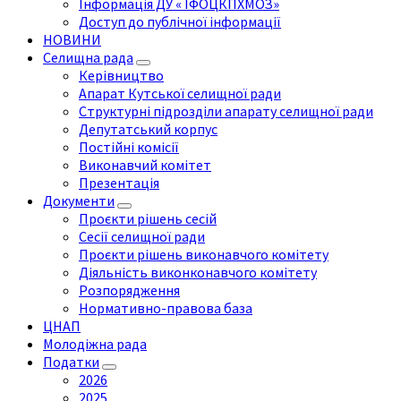
Інформація ДУ « ІФОЦКПХМОЗ»
Доступ до публічної інформації
НОВИНИ
Селищна рада
Керівництво
Апарат Кутської селищної ради
Структурні підрозділи апарату селищної ради
Депутатський корпус
Постійні комісії
Виконавчий комітет
Презентація
Документи
Проєкти рішень сесій
Сесії селищної ради
Проєкти рішень виконавчого комітету
Діяльність виконконавчого комітету
Розпорядження
Нормативно-правова база
ЦНАП
Молодіжна рада
Податки
2026
2025