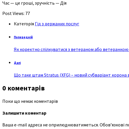
Час — це гроші, зручність — Дія
Post Views:
77
Категорія
Гід з держаних послуг
Попередній
Як коректно спілкуватися з ветераном або ветеранкою 
Далі
Що таке штам Stratus (XFG) – новий субваріант корона 
0 коментарів
Поки що немає коментарів
Залишити коментар
Ваша e-mail адреса не оприлюднюватиметься.
Обов’язкові п