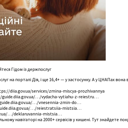
теся Гідом із держпослуг
г на порталі Дія, і ще 16,4+ — у застосунку. А у ЦНАПах вона вз
s://diia.gov.ua/services/zmina-miscya-prozhivannya
guide.diia.gov.ua/…/vydacha-vytiahu-z-reiestru…
guide.diia.gov.ua/…/vnesennia-zmin-do…
de.diia.gov.ua/…/reiestratsiia-mistsia…
v.ua/…/deklaruvannia-mistsia…
ьному навігаторі на 2000+ сервісів у кишені. Тут знайдете пок