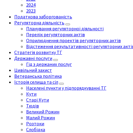
2024
2023
Податкова заборгованість
Регуляторна діяльність
Планування регуляторної діяльності
Перелік регуляторних актів
Оприлюднення проектів регуляторних актів
Відстеження результативності регуляторних акті
Стратегія розвитку ТГ
Державні послуги
Гід з держаних послуг
Цивільний захист
Ветеранська політика
Історія селища та сіл
Населені пункти у підпорядкуванні ТГ
Кути
Старі Кути
Тюдів
Великий Рожин
Малий Рожин
Розтоки
Слобідка