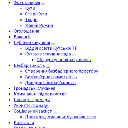
Фотогалерея
Кути
Старі Кути
Тюдів
Малий Рожин
Оголошення
Вакансії
Публічні закупівлі
Відділ освіти Кутської ТГ
Кутська селищна рада
Обгрунтування закупівель
Безбар'єрність
Створення безбар'єрного простору
Безбар’єрна грамотність
Довідник безбар'єрності
Громадські слухання
Комунальні підприємства
Паспорт громади
Укриття громади
Соціальний захист
Протидія домашньому насильству
Контакти