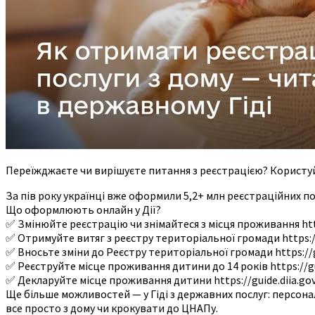
Переїжджаєте чи вирішуєте питання з реєстрацією? Користуй
За пів року українці вже оформили 5,2+ млн реєстраційних послу
Що оформлюють онлайн у Дії?
✅ Змінюйте реєстрацію чи знімайтеся з місця проживання http
✅ Отримуйте витяг з реєстру територіальної громади https://
✅ Вносьте зміни до Реєстру територіальної громади https://
✅ Реєструйте місце проживання дитини до 14 років https://gui
✅ Декларуйте місце проживання дитини https://guide.diia.go
Ще більше можливостей — у Гіді з державних послуг: персонал
все просто з дому чи крокувати до ЦНАПу.