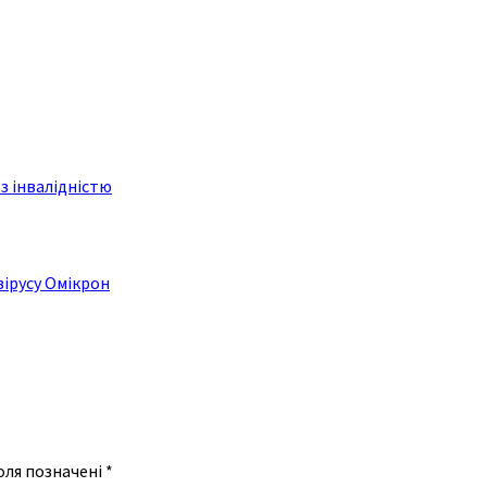
з інвалідністю
вірусу Омікрон
оля позначені
*