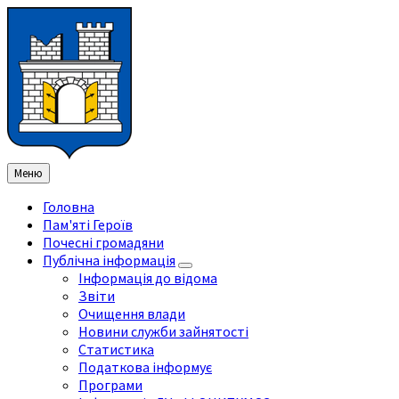
Перейти
Перейдіть
Перейдіть
Перейти
до
на
на
до
змісту
ліву
праву
нижнього
бічну
бічну
колонтитула
панель
панель
Меню
Головна
Пам'яті Героїв
Почесні громадяни
Публічна інформація
Інформація до відома
Звіти
Очищення влади
Новини служби зайнятості
Статистика
Податкова інформує
Програми