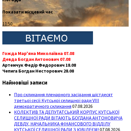
Показати місцевий час
11:50
Гожда Мар'яна Миколаївна 07.08
Девда Богдан Антонович 07.08
Артемчук Федір Федорович 18.08
Чепига Богдан Несторович 28.08
Найновіші записи
Про скликання пленарного засідання шістдесят
третьої сесії Кутської селищної ради VIII
демократичного скликання
07.08.2026
КОЛЕКТИВ ТА ДЕПУТАТСЬКИЙ КОРПУС КУТСЬКОЇ
СЕЛИЩНОЇ РАДИ ВІТАЮТЬ БОГДАНА АНТОНОВИЧА
ДЕВДУ, НАЧАЛЬНИКА ФІНАНСОВОГО ВІДДІЛУ
КУТСЬКОЇ СЕЛИЩНОЇ РАДИ З ЮВІЛЕЄМ!
07.08.2026