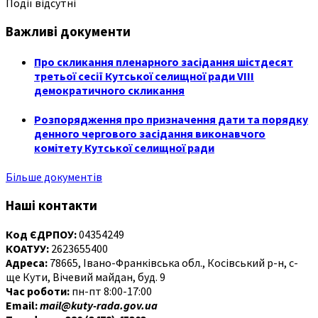
Події відсутні
Важливі документи
Про скликання пленарного засідання шістдесят
третьої сесії Кутської селищної ради VIII
демократичного скликання
Розпорядження про призначення дати та порядку
денного чергового засідання виконавчого
комітету Кутської селищної ради
Більше документів
Наші контакти
Код ЄДРПОУ:
04354249
КОАТУУ:
2623655400
Адреса:
78665, Івано-Франківська обл., Косівський р-н, с-
ще Кути, Вічевий майдан, буд. 9
Час роботи:
пн-пт 8:00-17:00
Email:
mail@kuty-rada.gov.ua