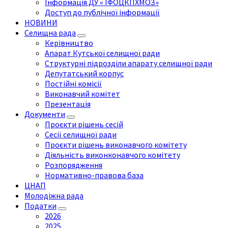
Інформація ДУ « ІФОЦКПХМОЗ»
Доступ до публічної інформації
НОВИНИ
Селищна рада
Керівництво
Апарат Кутської селищної ради
Структурні підрозділи апарату селищної ради
Депутатський корпус
Постійні комісії
Виконавчий комітет
Презентація
Документи
Проєкти рішень сесій
Сесії селищної ради
Проєкти рішень виконавчого комітету
Діяльність виконконавчого комітету
Розпорядження
Нормативно-правова база
ЦНАП
Молодіжна рада
Податки
2026
2025