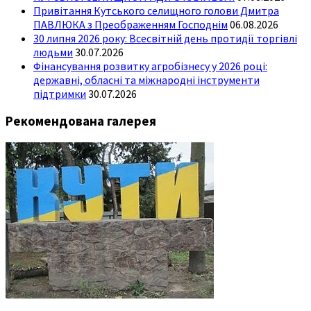
Привітання Кутського селищного голови Дмитра
ПАВЛЮКА з Преображенням Господнім
06.08.2026
30 липня 2026 року: Всесвітній день протидії торгівлі
людьми
30.07.2026
Фінансування розвитку агробізнесу у 2026 році:
державні, обласні та міжнародні інструменти
підтримки
30.07.2026
Рекомендована галерея