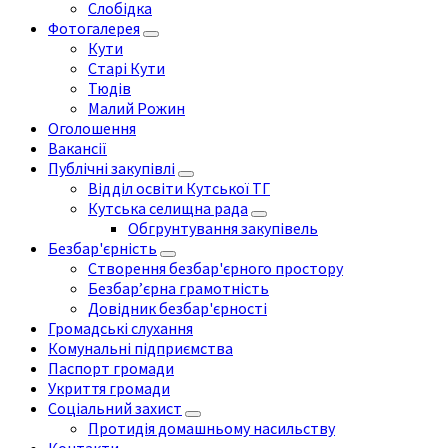
Слобідка
Фотогалерея
Кути
Старі Кути
Тюдів
Малий Рожин
Оголошення
Вакансії
Публічні закупівлі
Відділ освіти Кутської ТГ
Кутська селищна рада
Обгрунтування закупівель
Безбар'єрність
Створення безбар'єрного простору
Безбар’єрна грамотність
Довідник безбар'єрності
Громадські слухання
Комунальні підприємства
Паспорт громади
Укриття громади
Соціальний захист
Протидія домашньому насильству