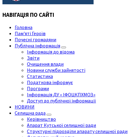
НАВІГАЦІЯ ПО САЙТІ
Головна
Пам'яті Героїв
Почесні громадяни
Публічна інформація
Інформація до відома
Звіти
Очищення влади
Новини служби зайнятості
Статистика
Податкова інформує
Програми
Інформація ДУ « ІФОЦКПХМОЗ»
Доступ до публічної інформації
НОВИНИ
Селищна рада
Керівництво
Апарат Кутської селищної ради
Структурні підрозділи апарату селищної ради