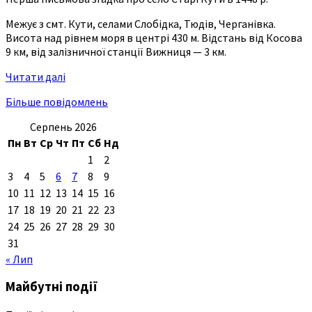
Межує з смт. Кути, селами Слобідка, Тюдів, Черганівка.
Висота над рівнем моря в центрі 430 м. Відстань від Косова
9 км, від залізничної станції Вижниця — 3 км.
Читати далі
Більше повідомлень
Серпень 2026
Пн
Вт
Ср
Чт
Пт
Сб
Нд
1
2
3
4
5
6
7
8
9
10
11
12
13
14
15
16
17
18
19
20
21
22
23
24
25
26
27
28
29
30
31
« Лип
Майбутні події