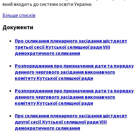
який входить до системи освіти України.
Більше списків
Документи
Про скликання пленарного засідання шістдесят
третьої сесії Кутської селищної ради VIII
демократичного скликання
Розпорядження про призначення дати та порядку
денного чергового засідання виконавчого
комітету Кутської селищної ради
Розпорядження про призначення дати та порядку
денного чергового засідання виконавчого
комітету Кутської селищної ради
Про скликання пленарного засідання шістдесят
другої сесії Кутської селищної ради VIII
демократичного скликання