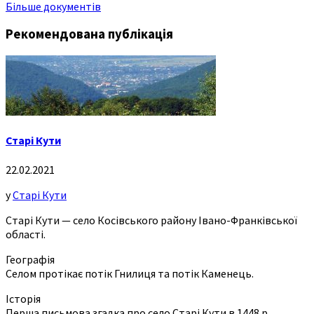
Більше документів
Рекомендована публікація
Старі Кути
22.02.2021
у
Старі Кути
Старі Кути — село Косівського району Івано-Франківської
області.
Географія
Селом протікає потік Гнилиця та потік Каменець.
Історія
Перша письмова згадка про село Старі Кути в 1448 р.