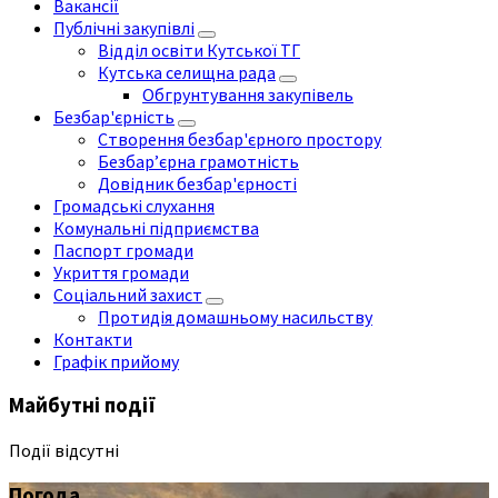
Вакансії
Публічні закупівлі
Відділ освіти Кутської ТГ
Кутська селищна рада
Обгрунтування закупівель
Безбар'єрність
Створення безбар'єрного простору
Безбар’єрна грамотність
Довідник безбар'єрності
Громадські слухання
Комунальні підприємства
Паспорт громади
Укриття громади
Соціальний захист
Протидія домашньому насильству
Контакти
Графік прийому
Майбутні події
Події відсутні
Погода