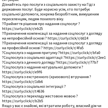
Дізнайтесь про послуги з соціального захисту на Гіді з
державних послуг. Буде корисно усім, хто потребує
соціальної допомоги, зокрема безробітним, вимушеним
переселенцям, людям похилого віку.
?Прийняття рішення про надання соцпослуг ?
https://curly.click/r/eb25
?Призначення компенсації за надання соцпослуг з догляду
на непрофесійній основі ? https://curly.click/r/dd24
?Призначення компенсації за надання соцпослуг з догляду
на професійній основі ? https://curly.click/r/4fa5
?Соцпослуга з надання притулку ?https://curly.click/r/bfa0
?Соцпослуга з соціальної адаптації ?https://curly.click/r/2ee1
?Соцпослуга з денного догляду ?https://curly.click/r/77b7
?Соцпослуга з надання натуральної допомоги ?
https://curly.click/r/e9f6
?Соцпослуга з екстренного (кризового) втручання ?
https://curly.click/r/1db6
?Соцпослуга з соціальної інтеграції ?
https://curly.click/r/t4636
?Соцпослуга з перекладу жестовою мовою ?
https://curly.click/r/b2b5
Якщо у вас є знайомі, які втратили роботу, власний дім чи