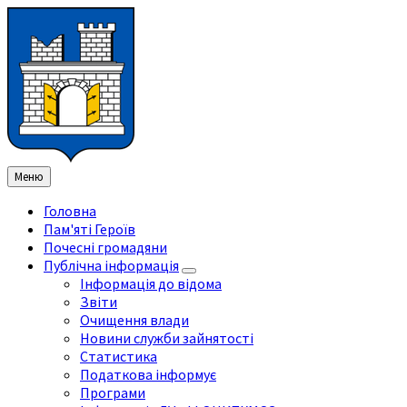
Перейти
Перейдіть
Перейдіть
Перейти
до
на
на
до
змісту
ліву
праву
нижнього
бічну
бічну
колонтитула
панель
панель
Меню
Головна
Пам'яті Героїв
Почесні громадяни
Публічна інформація
Інформація до відома
Звіти
Очищення влади
Новини служби зайнятості
Статистика
Податкова інформує
Програми