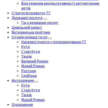
Відстеження результативності регуляторних
актів
Стратегія розвитку ТГ
Державні послуги
Гід з держаних послуг
Цивільний захист
Ветеранська політика
Історія селища та сіл
Населені пункти у підпорядкуванні ТГ
Кути
Старі Кути
Тюдів
Великий Рожин
Малий Рожин
Розтоки
Слобідка
Фотогалерея
Кути
Старі Кути
Тюдів
Малий Рожин
Оголошення