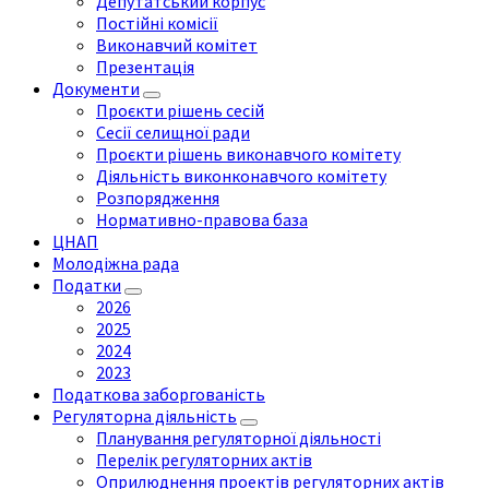
Депутатський корпус
Постійні комісії
Виконавчий комітет
Презентація
Документи
Проєкти рішень сесій
Сесії селищної ради
Проєкти рішень виконавчого комітету
Діяльність виконконавчого комітету
Розпорядження
Нормативно-правова база
ЦНАП
Молодіжна рада
Податки
2026
2025
2024
2023
Податкова заборгованість
Регуляторна діяльність
Планування регуляторної діяльності
Перелік регуляторних актів
Оприлюднення проектів регуляторних актів