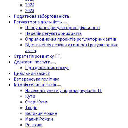
2024
2023
Податкова заборгованість
Регуляторна діяльність
Планування регуляторної діяльності
Перелік регуляторних актів
Оприлюднення проектів регуляторних актів
Відстеження результативності регуляторних
актів
Стратегія розвитку ТГ
Державні послуги
Гід з держаних послуг
Цивільний захист
Ветеранська політика
Історія селища та сіл
Населені пункти у підпорядкуванні ТГ
Кути
Старі Кути
Тюдів
Великий Рожин
Малий Рожин
Розтоки