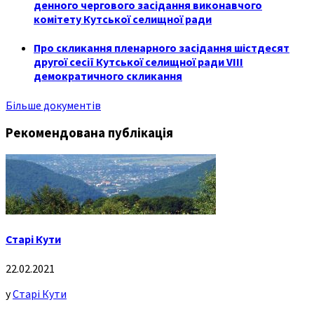
денного чергового засідання виконавчого
комітету Кутської селищної ради
Про скликання пленарного засідання шістдесят
другої сесії Кутської селищної ради VIII
демократичного скликання
Більше документів
Рекомендована публікація
Старі Кути
22.02.2021
у
Старі Кути