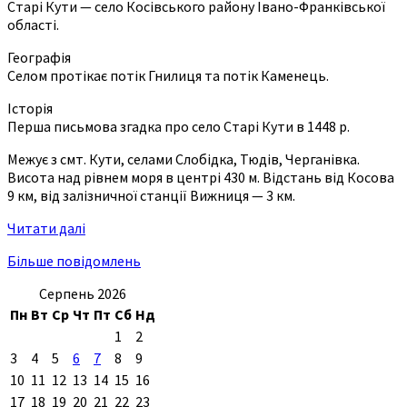
Старі Кути — село Косівського району Івано-Франківської
області.
Географія
Селом протікає потік Гнилиця та потік Каменець.
Історія
Перша письмова згадка про село Старі Кути в 1448 р.
Межує з смт. Кути, селами Слобідка, Тюдів, Черганівка.
Висота над рівнем моря в центрі 430 м. Відстань від Косова
9 км, від залізничної станції Вижниця — 3 км.
Читати далі
Більше повідомлень
Серпень 2026
Пн
Вт
Ср
Чт
Пт
Сб
Нд
1
2
3
4
5
6
7
8
9
10
11
12
13
14
15
16
17
18
19
20
21
22
23