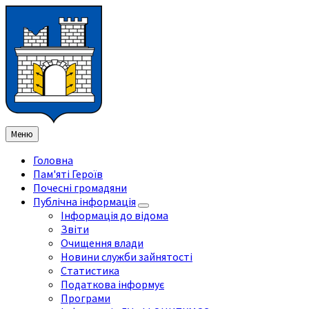
Перейти
Перейдіть
Перейдіть
Перейти
до
на
на
до
змісту
ліву
праву
нижнього
бічну
бічну
колонтитула
панель
панель
Меню
Головна
Пам'яті Героїв
Почесні громадяни
Публічна інформація
Інформація до відома
Звіти
Очищення влади
Новини служби зайнятості
Статистика
Податкова інформує
Програми