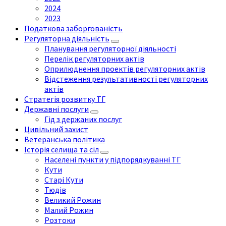
2024
2023
Податкова заборгованість
Регуляторна діяльність
Планування регуляторної діяльності
Перелік регуляторних актів
Оприлюднення проектів регуляторних актів
Відстеження результативності регуляторних
актів
Стратегія розвитку ТГ
Державні послуги
Гід з держаних послуг
Цивільний захист
Ветеранська політика
Історія селища та сіл
Населені пункти у підпорядкуванні ТГ
Кути
Старі Кути
Тюдів
Великий Рожин
Малий Рожин
Розтоки