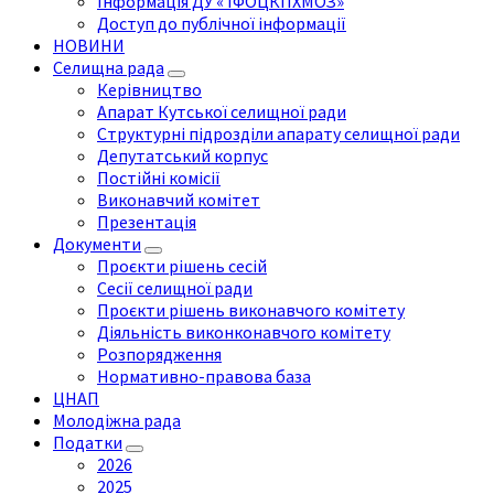
Інформація ДУ « ІФОЦКПХМОЗ»
Доступ до публічної інформації
НОВИНИ
Селищна рада
Керівництво
Апарат Кутської селищної ради
Структурні підрозділи апарату селищної ради
Депутатський корпус
Постійні комісії
Виконавчий комітет
Презентація
Документи
Проєкти рішень сесій
Сесії селищної ради
Проєкти рішень виконавчого комітету
Діяльність виконконавчого комітету
Розпорядження
Нормативно-правова база
ЦНАП
Молодіжна рада
Податки
2026
2025