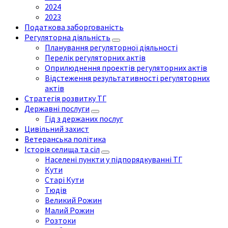
2024
2023
Податкова заборгованість
Регуляторна діяльність
Планування регуляторної діяльності
Перелік регуляторних актів
Оприлюднення проектів регуляторних актів
Відстеження результативності регуляторних
актів
Стратегія розвитку ТГ
Державні послуги
Гід з держаних послуг
Цивільний захист
Ветеранська політика
Історія селища та сіл
Населені пункти у підпорядкуванні ТГ
Кути
Старі Кути
Тюдів
Великий Рожин
Малий Рожин
Розтоки