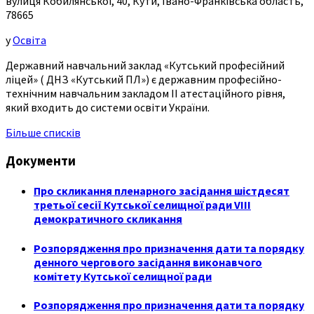
вулиця Кобилянської, 40, Кути, Івано-Франківська область,
78665
у
Освіта
Державний навчальний заклад «Кутський професійний
ліцей» ( ДНЗ «Кутський ПЛ») є державним професійно-
технічним навчальним закладом ІІ атестаційного рівня,
який входить до системи освіти України.
Більше списків
Документи
Про скликання пленарного засідання шістдесят
третьої сесії Кутської селищної ради VIII
демократичного скликання
Розпорядження про призначення дати та порядку
денного чергового засідання виконавчого
комітету Кутської селищної ради
Розпорядження про призначення дати та порядку