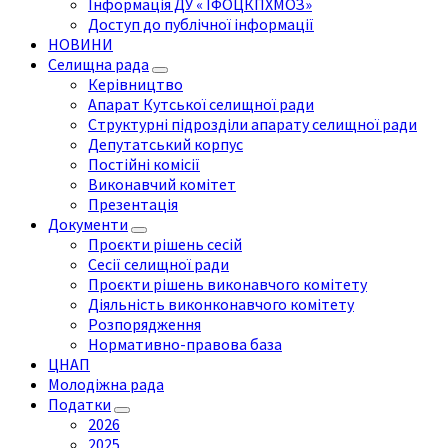
Інформація ДУ « ІФОЦКПХМОЗ»
Доступ до публічної інформації
НОВИНИ
Селищна рада
Керівництво
Апарат Кутської селищної ради
Структурні підрозділи апарату селищної ради
Депутатський корпус
Постійні комісії
Виконавчий комітет
Презентація
Документи
Проєкти рішень сесій
Сесії селищної ради
Проєкти рішень виконавчого комітету
Діяльність виконконавчого комітету
Розпорядження
Нормативно-правова база
ЦНАП
Молодіжна рада
Податки
2026
2025