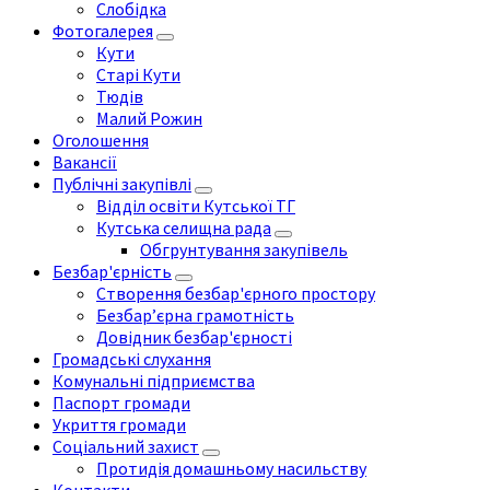
Слобідка
Фотогалерея
Кути
Старі Кути
Тюдів
Малий Рожин
Оголошення
Вакансії
Публічні закупівлі
Відділ освіти Кутської ТГ
Кутська селищна рада
Обгрунтування закупівель
Безбар'єрність
Створення безбар'єрного простору
Безбар’єрна грамотність
Довідник безбар'єрності
Громадські слухання
Комунальні підприємства
Паспорт громади
Укриття громади
Соціальний захист
Протидія домашньому насильству