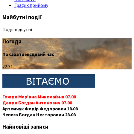
Графік прийому
Майбутні події
Події відсутні
Погода
Показати місцевий час
22:31
Гожда Мар'яна Миколаївна 07.08
Девда Богдан Антонович 07.08
Артемчук Федір Федорович 18.08
Чепига Богдан Несторович 28.08
Найновіші записи