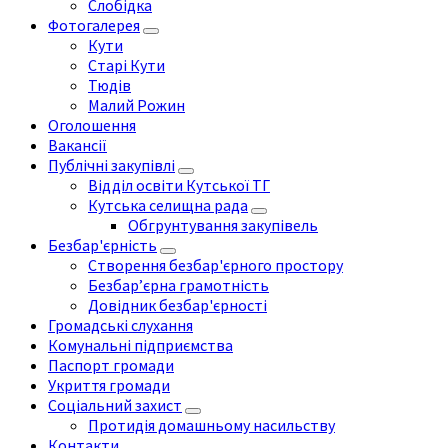
Слобідка
Фотогалерея
Кути
Старі Кути
Тюдів
Малий Рожин
Оголошення
Вакансії
Публічні закупівлі
Відділ освіти Кутської ТГ
Кутська селищна рада
Обгрунтування закупівель
Безбар'єрність
Створення безбар'єрного простору
Безбар’єрна грамотність
Довідник безбар'єрності
Громадські слухання
Комунальні підприємства
Паспорт громади
Укриття громади
Соціальний захист
Протидія домашньому насильству
Контакти