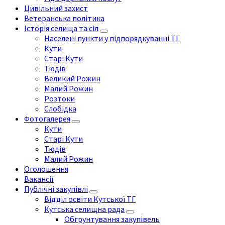
Цивільний захист
Ветеранська політика
Історія селища та сіл
Населені пункти у підпорядкуванні ТГ
Кути
Старі Кути
Тюдів
Великий Рожин
Малий Рожин
Розтоки
Слобідка
Фотогалерея
Кути
Старі Кути
Тюдів
Малий Рожин
Оголошення
Вакансії
Публічні закупівлі
Відділ освіти Кутської ТГ
Кутська селищна рада
Обгрунтування закупівель