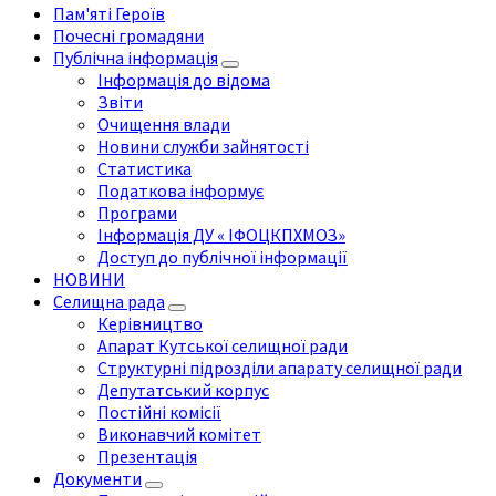
Пам'яті Героїв
Почесні громадяни
Публічна інформація
Інформація до відома
Звіти
Очищення влади
Новини служби зайнятості
Статистика
Податкова інформує
Програми
Інформація ДУ « ІФОЦКПХМОЗ»
Доступ до публічної інформації
НОВИНИ
Селищна рада
Керівництво
Апарат Кутської селищної ради
Структурні підрозділи апарату селищної ради
Депутатський корпус
Постійні комісії
Виконавчий комітет
Презентація
Документи