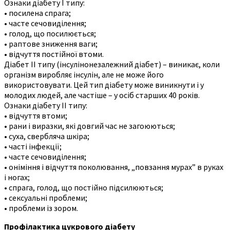
Ознаки діабету І типу:
• посилена спрага;
• часте сечовиділення;
• голод, що посилюється;
• раптове зниження ваги;
• відчуття постійної втоми.
Діабет II типу (інсулінонезалежний діабет) – виникає, коли
організм виробляє інсулін, але не може його
використовувати. Цей тип діабету може виникнути і у
молодих людей, але частіше – у осіб старших 40 років.
Ознаки діабету II типу:
• відчуття втоми;
• рани і виразки, які довгий час не загоюються;
• суха, свербляча шкіра;
• часті інфекції;
• часте сечовиділення;
• оніміння і відчуття поколювання, „повзання мурах” в руках
і ногах;
• спрага, голод, що постійно підсилюються;
• сексуальні проблеми;
• проблеми із зором.
Профілактика цукрового діабету