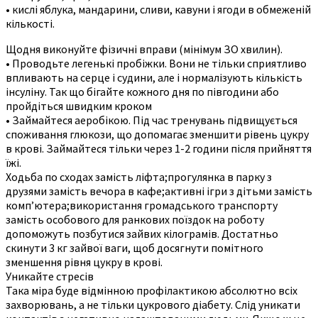
• кислі яблука, мандарини, сливи, кавуни і ягоди в обмеженій
кількості.
Щодня виконуйте фізичні вправи (мінімум ЗО хвилин).
• Проводьте легенькі пробіжки. Вони не тільки сприятливо
впливають на серце і судини, але і нормалізують кількість
інсуліну. Так що бігайте кожного дня по півгодини або
пройдіться швидким кроком
• Займайтеся аеробікою. Під час тренувань підвищується
споживання глюкози, що допомагає зменшити рівень цукру
в крові. Займайтеся тільки через 1-2 години після прийняття
їжі.
Ходьба по сходах замість ліфта;прогулянка в парку з
друзями замість вечора в кафе;активні ігри з дітьми замість
комп’ютера;використання громадського транспорту
замість особового для ранкових поїздок на роботу
допоможуть позбутися зайвих кілограмів. Достатньо
скинути 3 кг зайвої ваги, щоб досягнути помітного
зменшення рівня цукру в крові.
Уникайте стресів
Така міра буде відмінною профілактикою абсолютно всіх
захворювань, а не тільки цукрового діабету. Слід уникати