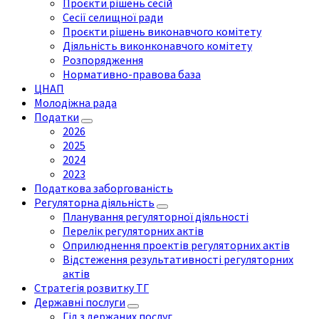
Проєкти рішень сесій
Сесії селищної ради
Проєкти рішень виконавчого комітету
Діяльність виконконавчого комітету
Розпорядження
Нормативно-правова база
ЦНАП
Молодіжна рада
Податки
2026
2025
2024
2023
Податкова заборгованість
Регуляторна діяльність
Планування регуляторної діяльності
Перелік регуляторних актів
Оприлюднення проектів регуляторних актів
Відстеження результативності регуляторних
актів
Стратегія розвитку ТГ
Державні послуги
Гід з держаних послуг