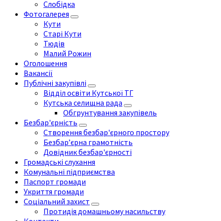
Слобідка
Фотогалерея
Кути
Старі Кути
Тюдів
Малий Рожин
Оголошення
Вакансії
Публічні закупівлі
Відділ освіти Кутської ТГ
Кутська селищна рада
Обгрунтування закупівель
Безбар'єрність
Створення безбар'єрного простору
Безбар’єрна грамотність
Довідник безбар'єрності
Громадські слухання
Комунальні підприємства
Паспорт громади
Укриття громади
Соціальний захист
Протидія домашньому насильству