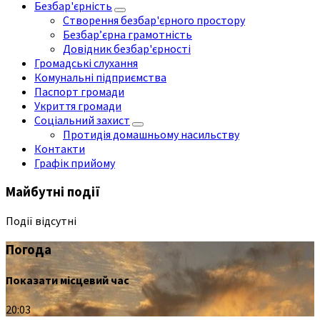
Безбар'єрність
Створення безбар'єрного простору
Безбар’єрна грамотність
Довідник безбар'єрності
Громадські слухання
Комунальні підприємства
Паспорт громади
Укриття громади
Соціальний захист
Протидія домашньому насильству
Контакти
Графік прийому
Майбутні події
Події відсутні
Погода
Показати місцевий час
20:03