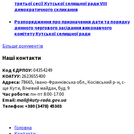
третьої сесії Кутської селищної ради VIII
демократичного скликання
Розпорядження про призначення дати та порядку
денного чергового засідання виконавчого
комітету Кутської селищної ради
Більше документів
Наші контакти
Код ЄДРПОУ:
04354249
КОАТУУ:
2623655400
Адреса:
78665, Івано-Франківська обл., Косівський р-н, с-
ще Кути, Вічевий майдан, буд. 9
Час роботи:
пн-пт 8:00-17:00
Email:
mail@kuty-rada.gov.ua
Телефон: +380 (3478) 45303
Головна
Контакти