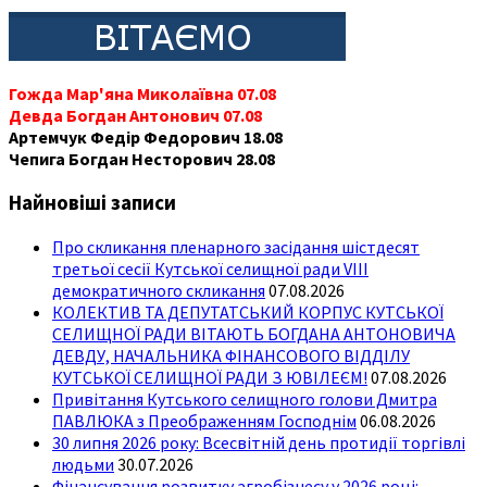
Гожда Мар'яна Миколаївна 07.08
Девда Богдан Антонович 07.08
Артемчук Федір Федорович 18.08
Чепига Богдан Несторович 28.08
Найновіші записи
Про скликання пленарного засідання шістдесят
третьої сесії Кутської селищної ради VIII
демократичного скликання
07.08.2026
КОЛЕКТИВ ТА ДЕПУТАТСЬКИЙ КОРПУС КУТСЬКОЇ
СЕЛИЩНОЇ РАДИ ВІТАЮТЬ БОГДАНА АНТОНОВИЧА
ДЕВДУ, НАЧАЛЬНИКА ФІНАНСОВОГО ВІДДІЛУ
КУТСЬКОЇ СЕЛИЩНОЇ РАДИ З ЮВІЛЕЄМ!
07.08.2026
Привітання Кутського селищного голови Дмитра
ПАВЛЮКА з Преображенням Господнім
06.08.2026
30 липня 2026 року: Всесвітній день протидії торгівлі
людьми
30.07.2026
Фінансування розвитку агробізнесу у 2026 році: