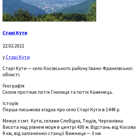
Старі Кути
22.02.2021
у
Старі Кути
Старі Кути — село Косівського району Івано-Франківської
області.
Географія
Селом протікає потік Гнилиця та потік Каменець.
Історія
Перша письмова згадка про село Старі Кути в 1448 р.
Межує з смт. Кути, селами Слобідка, Тюдів, Черганівка.
Висота над рівнем моря в центрі 430 м. Відстань від Косова
9 км, від залізничної станції Вижниця — 3 км.