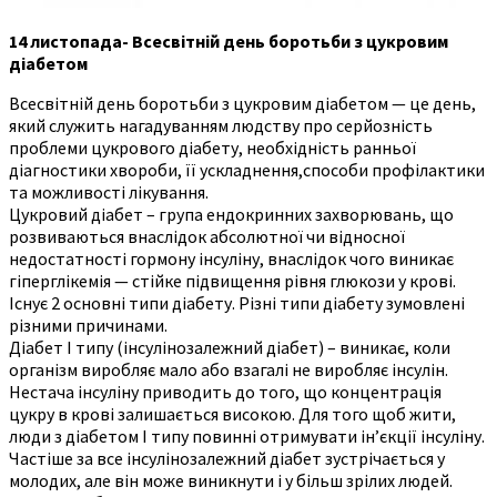
14 листопада- Всесвітній день боротьби з цукровим
діабетом
Всесвітній день боротьби з цукровим діабетом — це день,
який служить нагадуванням людству про серйозність
проблеми цукрового діабету, необхідність ранньої
діагностики хвороби, її ускладнення,способи профілактики
та можливості лікування.
Цукровий діабет – група ендокринних захворювань, що
розвиваються внаслідок абсолютної чи відносної
недостатності гормону інсуліну, внаслідок чого виникає
гіперглікемія — стійке підвищення рівня глюкози у крові.
Існує 2 основні типи діабету. Різні типи діабету зумовлені
різними причинами.
Діабет І типу (інсулінозалежний діабет) – виникає, коли
організм виробляє мало або взагалі не виробляє інсулін.
Нестача інсуліну приводить до того, що концентрація
цукру в крові залишається високою. Для того щоб жити,
люди з діабетом І типу повинні отримувати ін’єкції інсуліну.
Частіше за все інсулінозалежний діабет зустрічається у
молодих, але він може виникнути і у більш зрілих людей.