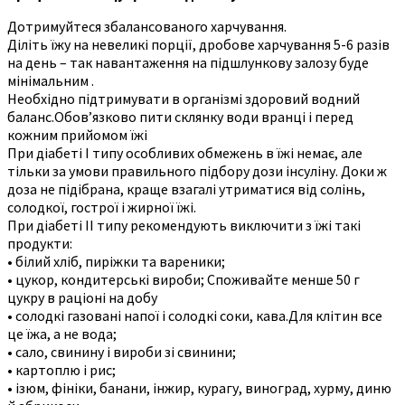
Дотримуйтеся збалансованого харчування.
Діліть їжу на невеликі порції, дробове харчування 5-6 разів
на день – так навантаження на підшлункову залозу буде
мінімальним .
Необхідно підтримувати в організмі здоровий водний
баланс.Обов’язково пити склянку води вранці і перед
кожним прийомом їжі
При діабеті I типу особливих обмежень в їжі немає, але
тільки за умови правильного підбору дози інсуліну. Доки ж
доза не підібрана, краще взагалі утриматися від солінь,
солодкої, гострої і жирної їжі.
При діабеті II типу рекомендують виключити з їжі такі
продукти:
• білий хліб, пиріжки та вареники;
• цукор, кондитерські вироби; Споживайте менше 50 г
цукру в раціоні на добу
• солодкі газовані напої і солодкі соки, кава.Для клітин все
це їжа, а не вода;
• сало, свинину і вироби зі свинини;
• картоплю і рис;
• ізюм, фініки, банани, інжир, курагу, виноград, хурму, диню