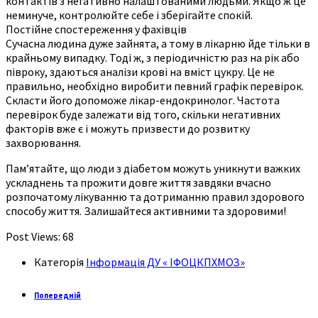
контактів з негативно налаштованими людьми. Якщо ж це
неминуче, контролюйте себе і зберігайте спокій.
Постійне спостереження у фахівців
Сучасна людина дуже зайнята, а тому в лікарню йде тільки в
крайньому випадку. Тоді ж, з періодичністю раз на рік або
півроку, здаються аналізи крові на вміст цукру. Це не
правильно, необхідно виробити певний графік перевірок.
Скласти його допоможе лікар-ендокринолог. Частота
перевірок буде залежати від того, скільки негативних
факторів вже є і можуть призвести до розвитку
захворювання.
Пам’ятайте, що люди з діабетом можуть уникнути важких
ускладнень та прожити довге життя завдяки вчасно
розпочатому лікуванню та дотриманню правил здорового
способу життя. Залишайтеся активними та здоровими!
Post Views:
68
Категорія
Інформація ДУ « ІФОЦКПХМОЗ»
Попередній