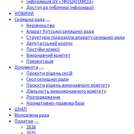
Інформація ДУ « ІФОЦКПХМОЗ»
Доступ до публічної інформації
НОВИНИ
Селищна рада
Керівництво
Апарат Кутської селищної ради
Структурні підрозділи апарату селищної ради
Депутатський корпус
Постійні комісії
Виконавчий комітет
Презентація
Документи
Проєкти рішень сесій
Сесії селищної ради
Проєкти рішень виконавчого комітету
Діяльність виконконавчого комітету
Розпорядження
Нормативно-правова база
ЦНАП
Молодіжна рада
Податки
2026
2025