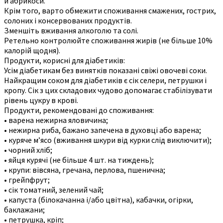
й абрикоси.
Крім того, варто обмежити споживання смажених, гострих,
солоних і консервованих продуктів.
Зменшіть вживання алкоголю та солі.
Ретельно контролюйте споживання жирів (не більше 10%
калорій щодня).
Продукти, корисні для діабетиків:
Усім діабетикам без винятків показані свіжі овочеві соки.
Найкращим соком для діабетиків є сік селери, петрушки і
кропу. Сік з цих складових чудово допомагає стабілізувати
рівень цукру в крові.
Продукти, рекомендовані до споживання:
• варена нежирна яловичина;
• нежирна риба, бажано запечена в духовці або варена;
• куряче м’ясо (вживання шкури від курки слід виключити);
• чорний хліб;
• яйця курячі (не більше 4 шт. на тиждень);
• крупи: вівсяна, гречана, перлова, пшенична;
• грейпфрут;
• сік томатний, зелений чай;
• капуста (білокачанна і/або цвітна), кабачки, огірки,
баклажани;
• петрушка, кріп;