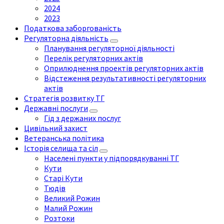
2024
2023
Податкова заборгованість
Регуляторна діяльність
Планування регуляторної діяльності
Перелік регуляторних актів
Оприлюднення проектів регуляторних актів
Відстеження результативності регуляторних
актів
Стратегія розвитку ТГ
Державні послуги
Гід з держаних послуг
Цивільний захист
Ветеранська політика
Історія селища та сіл
Населені пункти у підпорядкуванні ТГ
Кути
Старі Кути
Тюдів
Великий Рожин
Малий Рожин
Розтоки