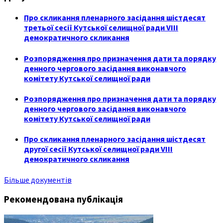
Про скликання пленарного засідання шістдесят
третьої сесії Кутської селищної ради VIII
демократичного скликання
Розпорядження про призначення дати та порядку
денного чергового засідання виконавчого
комітету Кутської селищної ради
Розпорядження про призначення дати та порядку
денного чергового засідання виконавчого
комітету Кутської селищної ради
Про скликання пленарного засідання шістдесят
другої сесії Кутської селищної ради VIII
демократичного скликання
Більше документів
Рекомендована публікація