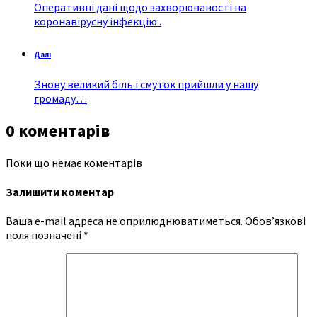
Оперативні дані щодо захворюваності на
коронавірусну інфекцію .
Далі
Знову великий біль і смуток прийшли у нашу
громаду…
0 коментарів
Поки що немає коментарів
Залишити коментар
Ваша e-mail адреса не оприлюднюватиметься.
Обов’язкові
поля позначені
*