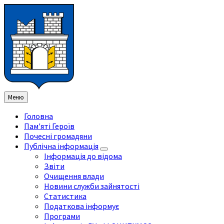
Перейти
Перейдіть
Перейдіть
Перейти
до
на
на
до
змісту
ліву
праву
нижнього
бічну
бічну
колонтитула
панель
панель
Меню
Головна
Пам'яті Героїв
Почесні громадяни
Публічна інформація
Інформація до відома
Звіти
Очищення влади
Новини служби зайнятості
Статистика
Податкова інформує
Програми