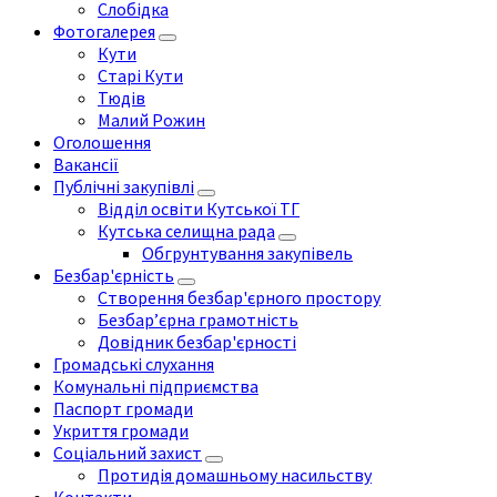
Слобідка
Фотогалерея
Кути
Старі Кути
Тюдів
Малий Рожин
Оголошення
Вакансії
Публічні закупівлі
Відділ освіти Кутської ТГ
Кутська селищна рада
Обгрунтування закупівель
Безбар'єрність
Створення безбар'єрного простору
Безбар’єрна грамотність
Довідник безбар'єрності
Громадські слухання
Комунальні підприємства
Паспорт громади
Укриття громади
Соціальний захист
Протидія домашньому насильству