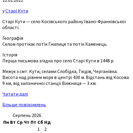
у
Старі Кути
Старі Кути — село Косівського району Івано-Франківської
області.
Географія
Селом протікає потік Гнилиця та потік Каменець.
Історія
Перша письмова згадка про село Старі Кути в 1448 р.
Межує з смт. Кути, селами Слобідка, Тюдів, Черганівка.
Висота над рівнем моря в центрі 430 м. Відстань від Косова
9 км, від залізничної станції Вижниця — 3 км.
Читати далі
Більше повідомлень
Серпень 2026
Пн
Вт
Ср
Чт
Пт
Сб
Нд
1
2