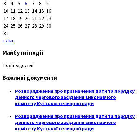
3
4
5
6
7
8
9
10
11
12
13
14
15
16
17
18
19
20
21
22
23
24
25
26
27
28
29
30
31
« Лип
Майбутні події
Події відсутні
Важливі документи
Розпорядження про призначення дати та порядку
денного чергового засідання виконавчого
комітету Кутської селищної ради
Розпорядження про призначення дати та порядку
денного чергового засідання виконавчого
комітету Кутської селищної ради