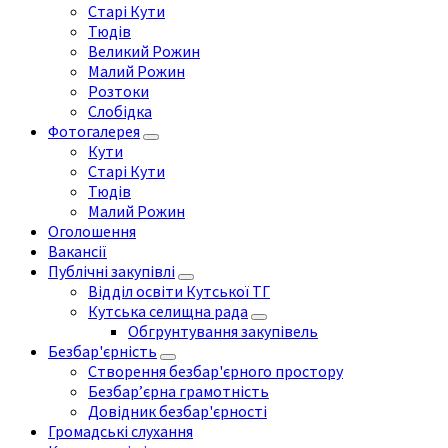
Старі Кути
Тюдів
Великий Рожин
Малий Рожин
Розтоки
Слобідка
Фотогалерея
Кути
Старі Кути
Тюдів
Малий Рожин
Оголошення
Вакансії
Публічні закупівлі
Відділ освіти Кутської ТГ
Кутська селищна рада
Обгрунтування закупівель
Безбар'єрність
Створення безбар'єрного простору
Безбар’єрна грамотність
Довідник безбар'єрності
Громадські слухання