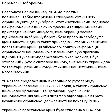
Боремось! Поборемо!».
Розпочата Росією війна у 2014-му, а потім і
повномасштабне вторгнення спонукали сотні тисяч
українців узяти до рук зброю і стати захисниками. Водночас
цей феномен не є виключно сучасним явищем. Ми маємо
приклади з нашого минулого, коли українці масово
підіймалися на збройну боротьбу за право на свободу та
ідентичність. Один із таких прикладів – історія Української
повстанської армії. Ця військово-політична формація
українського національно-визвольного руху прагнула
відновити українську державність у час, коли світ був
охоплений Другою світовою війною, а на землях України два
тоталітарні режими – комуністичний і нацистський – коїли
масові злочини.
УПА стала продовженням визвольного руху періоду
Української революції 1917–1921 років, а також Української
військової організації та Організації українських
націоналістів, які виникли після та у відповідь на втрату
незалежної української державності на початку 1920-х.
Українська повстанська армія була створена в 1942 році.