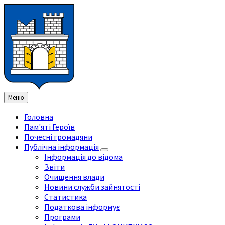
Перейти
Перейдіть
Перейдіть
Перейти
до
на
на
до
змісту
ліву
праву
нижнього
бічну
бічну
колонтитула
панель
панель
Меню
Головна
Пам'яті Героїв
Почесні громадяни
Публічна інформація
Інформація до відома
Звіти
Очищення влади
Новини служби зайнятості
Статистика
Податкова інформує
Програми