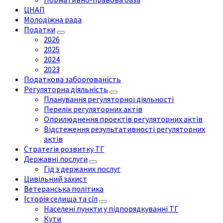
ЦНАП
Молодіжна рада
Податки
2026
2025
2024
2023
Податкова заборгованість
Регуляторна діяльність
Планування регуляторної діяльності
Перелік регуляторних актів
Оприлюднення проектів регуляторних актів
Відстеження результативності регуляторних
актів
Стратегія розвитку ТГ
Державні послуги
Гід з держаних послуг
Цивільний захист
Ветеранська політика
Історія селища та сіл
Населені пункти у підпорядкуванні ТГ
Кути