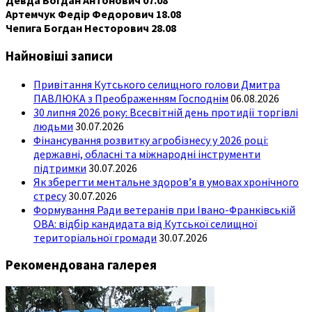
Девда Богдан Антонович 07.08
Артемчук Федір Федорович 18.08
Чепига Богдан Несторович 28.08
Найновіші записи
Привітання Кутського селищного голови Дмитра
ПАВЛЮКА з Преображенням Господнім
06.08.2026
30 липня 2026 року: Всесвітній день протидії торгівлі
людьми
30.07.2026
Фінансування розвитку агробізнесу у 2026 році:
державні, обласні та міжнародні інструменти
підтримки
30.07.2026
Як зберегти ментальне здоров’я в умовах хронічного
стресу
30.07.2026
Формування Ради ветеранів при Івано-Франківській
ОВА: відбір кандидата від Кутської селищної
територіальної громади
30.07.2026
Рекомендована галерея