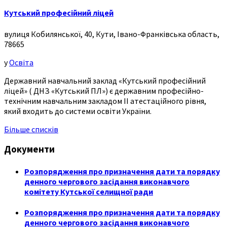
Кутський професійний ліцей
вулиця Кобилянської, 40, Кути, Івано-Франківська область,
78665
у
Освіта
Державний навчальний заклад «Кутський професійний
ліцей» ( ДНЗ «Кутський ПЛ») є державним професійно-
технічним навчальним закладом ІІ атестаційного рівня,
який входить до системи освіти України.
Більше списків
Документи
Розпорядження про призначення дати та порядку
денного чергового засідання виконавчого
комітету Кутської селищної ради
Розпорядження про призначення дати та порядку
денного чергового засідання виконавчого