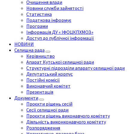
Очищення влади
Новини служби зайнятості
Статистика
Податкова інформує
Програми
Інформація ДУ « ІФОЦКПХМОЗ»
Доступ до публічної інформації
НОВИНИ
Селищна рада
Керівництво
Апарат Кутської селищної ради
Структурні підрозділи апарату селищної ради
Депутатський корпус
Постійні комісії
Виконавчий комітет
Презентація
Документи
Проєкти рішень сесій
Сесії селищної ради
Проєкти рішень виконавчого комітету
Діяльність виконконавчого комітету
Розпорядження
Нормативно-правова база