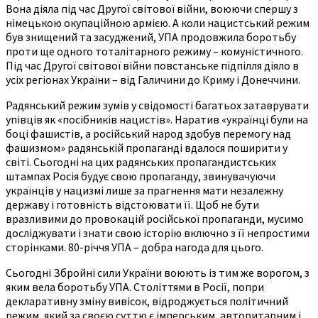
Вона діяла під час Другої світової війни, воюючи спершу з
німецькою окупаційною армією. А коли нацистський режим
був знищений та засуджений, УПА продовжила боротьбу
проти ще одного тоталітарного режиму – комуністичного.
Під час Другої світової війни повстанське підпілля діяло в
усіх регіонах України – від Галичини до Криму і Донеччини.
Радянський режим зумів у свідомості багатьох затаврувати
упівців як «посібників нацистів». Наратив «українці були на
боці фашистів, а російський народ здобув перемогу над
фашизмом» радянській пропаганді вдалося поширити у
світі. Сьогодні на цих радянських пропагандистських
штампах Росія будує свою пропаганду, звинувачуючи
українців у нацизмі лише за прагнення мати незалежну
державу і готовність відстоювати її. Щоб не бути
вразливими до провокацій російської пропаганди, мусимо
досліджувати і знати свою історію включно з її непростими
сторінками. 80-річчя УПА – добра нагода для цього.
Сьогодні Збройні сили України воюють із тим же ворогом, з
яким вела боротьбу УПА. Століттями в Росії, попри
декларативну зміну вивісок, відроджується політичний
режим, який за своєю суттю є імперським, авторитарним і