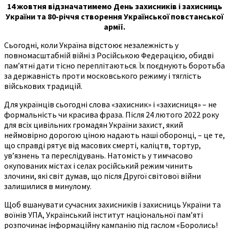
14 жовтня відзначатимемо День захисників і захисниць
України та 80-річчя створення Української повстанської
армії.
Сьогодні, коли Україна відстоює незалежність у
повномасштабній війні з Російською Федерацією, обидві
пам’ятні дати тісно переплітаються. Їх поєднують боротьба
за державність проти московського режиму і тяглість
військових традицій.
Для українців сьогодні слова «захисник» і «захисниця» – не
формальність чи красива фраза. Після 24 лютого 2022 року
для всіх цивільних громадян України захист, який
неймовірно дорогою ціною надають наші оборонці, – це те,
що справді рятує від масових смерті, каліцтв, тортур,
ув’язнень та переслідувань. Натомість у тимчасово
окупованих містах і селах російський режим чинить
злочини, які світ думав, що після Другої світової війни
залишилися в минулому.
Щоб вшанувати сучасних захисників і захисниць України та
воїнів УПА, Український інститут національної пам’яті
розпочинає інформаційну кампанію під гаслом «Боролись!