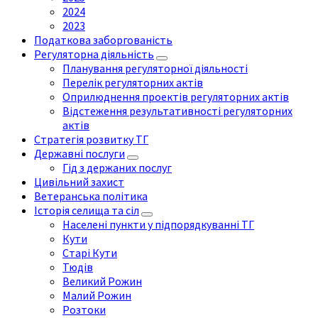
2024
2023
Податкова заборгованість
Регуляторна діяльність
Планування регуляторної діяльності
Перелік регуляторних актів
Оприлюднення проектів регуляторних актів
Відстеження результативності регуляторних
актів
Стратегія розвитку ТГ
Державні послуги
Гід з держаних послуг
Цивільний захист
Ветеранська політика
Історія селища та сіл
Населені пункти у підпорядкуванні ТГ
Кути
Старі Кути
Тюдів
Великий Рожин
Малий Рожин
Розтоки