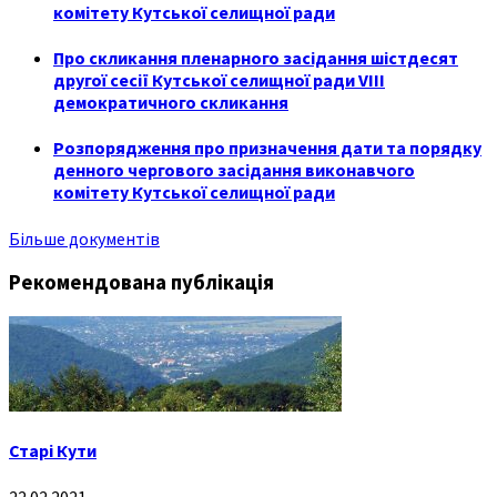
комітету Кутської селищної ради
Про скликання пленарного засідання шістдесят
другої сесії Кутської селищної ради VIII
демократичного скликання
Розпорядження про призначення дати та порядку
денного чергового засідання виконавчого
комітету Кутської селищної ради
Більше документів
Рекомендована публікація
Старі Кути
22.02.2021