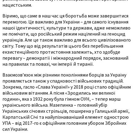
нацистським.
Віримо, що саме в наш час ця боротьба може завершитися
перемогою. Це важливо для України – для самого існування
нашої ідентичності, культури та держави, адже неможливо
не помічати, що російський режим націлений на геноцид
українців. Але це також важливо для всього цивілізованого
світу. Тому що від результатів цього без перебільшення
екзистенційного протистояння залежить, хто здобуде
перевагу – демократії і міжнародний порядок, заснований
на правилах та повазі, чи імперії й тиранії.
Взаємозв’язок між різними поколіннями борців за Україну
проявляється також у спадковості військових традицій.
Зокрема, гасло «Слава Україні!» у 2018 році стало офіційним
військовим вітанням. А пісня «Зродились ми великої
години», яка з 1932 року була гімном ОУН, – тепер марш
українського війська. Мазепинка – головний убір
Українських січових стрільців, поширена у Галицькій армії,
Карпатській Січі та найупізнаваніший елемент однострою
УПА – від 2017-го є офіційним головним убором Збройних
сил України.