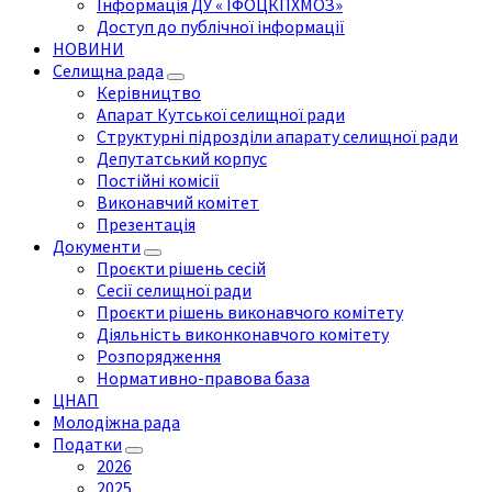
Інформація ДУ « ІФОЦКПХМОЗ»
Доступ до публічної інформації
НОВИНИ
Селищна рада
Керівництво
Апарат Кутської селищної ради
Структурні підрозділи апарату селищної ради
Депутатський корпус
Постійні комісії
Виконавчий комітет
Презентація
Документи
Проєкти рішень сесій
Сесії селищної ради
Проєкти рішень виконавчого комітету
Діяльність виконконавчого комітету
Розпорядження
Нормативно-правова база
ЦНАП
Молодіжна рада
Податки
2026
2025