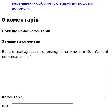
переміщених осіб з метою видачі їм грошової
допомоги.
0 коментарів
Поки що немає коментарів
Залишити коментар
Ваша e-mail адреса не оприлюднюватиметься.
Обов’язкові
поля позначені
*
Коментар
*
Ім'я
*