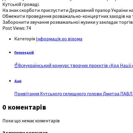
Кутській громаді.
На знак скорботи приспустити Державний прапор України на б
Обмежити проведення розважально-концертних заходів на т
Заборонити звучання розважальної музики у закладах торгів
Post Views:
74
Категорія
Інформація до відома
Попередній
☝Всеукраїнський конкурс творчих проєктів «Код Нації» 
Далі
Привітання Кутського селищного голови Дмитра ПАВЛЮ
0 коментарів
Поки що немає коментарів
Залишити коментар