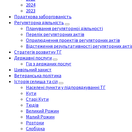
2024
2023
Податкова заборгованість
Регуляторна діяльність
Планування регуляторної діяльності
Перелік регуляторних актів
Оприлюднення проектів регуляторних актів
Відстеження результативності регуляторних акті
Стратегія розвитку ТГ
Державні послуги
Гід з держаних послуг
Цивільний захист
Ветеранська політика
Історія селища та сіл
Населені пункти у підпорядкуванні ТГ
Кути
Старі Кути
Тюдів
Великий Рожин
Малий Рожин
Розтоки
Слобідка