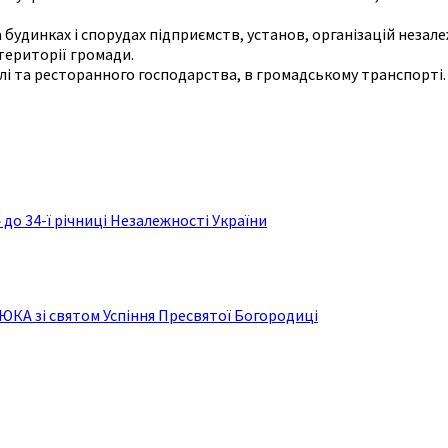
удинках і спорудах підприємств, установ, організацій незале
ериторії громади.
лі та ресторанного господарства, в громадському транспорті.
до 34-ї річниці Незалежності України
КА зі святом Успіння Пресвятої Богородиці