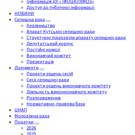
Інформація ДУ « ІФОЦКПХМОЗ»
Доступ до публічної інформації
НОВИНИ
Селищна рада
Керівництво
Апарат Кутської селищної ради
Структурні підрозділи апарату селищної ради
Депутатський корпус
Постійні комісії
Виконавчий комітет
Презентація
Документи
Проєкти рішень сесій
Сесії селищної ради
Проєкти рішень виконавчого комітету
Діяльність виконконавчого комітету
Розпорядження
Нормативно-правова база
ЦНАП
Молодіжна рада
Податки
2026
2025