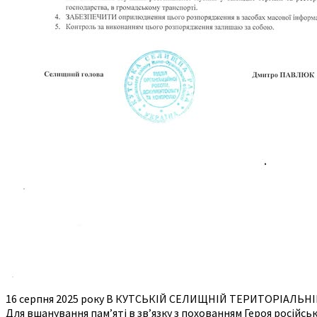
16 серпня 2025 року В КУТСЬКІЙ СЕЛИЩНІЙ ТЕРИТОРІАЛЬ
Для вшанування пам’яті в зв’язку з похованням Героя російс