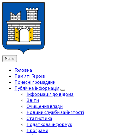
Перейти
Перейдіть
Перейдіть
Перейти
до
на
на
до
змісту
ліву
праву
нижнього
бічну
бічну
колонтитула
панель
панель
Меню
Головна
Пам'яті Героїв
Почесні громадяни
Публічна інформація
Інформація до відома
Звіти
Очищення влади
Новини служби зайнятості
Статистика
Податкова інформує
Програми