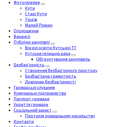
Фотогалерея
Кути
Старі Кути
Тюдів
Малий Рожин
Оголошення
Вакансії
Публічні закупівлі
Відділ освіти Кутської ТГ
Кутська селищна рада
Обгрунтування закупівель
Безбар'єрність
Створення безбар'єрного простору
Безбар’єрна грамотність
Довідник безбар'єрності
Громадські слухання
Комунальні підприємства
Паспорт громади
Укриття громади
Соціальний захист
Протидія домашньому насильству
Контакти