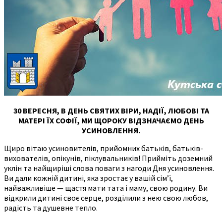
30 ВЕРЕСНЯ, В ДЕНЬ СВЯТИХ ВІРИ, НАДІЇ, ЛЮБОВІ ТА
МАТЕРІ ЇХ СОФІЇ, МИ ЩОРОКУ ВІДЗНАЧАЄМО ДЕНЬ
УСИНОВЛЕННЯ.
Щиро вітаю усиновителів, прийомних батьків, батьків-
вихователів, опікунів, піклувальників! Прийміть доземний
уклін та найщиріші слова поваги з нагоди Дня усиновлення.
Ви дали кожній дитині, яка зростає у вашій сім’ї,
найважливіше — щастя мати тата і маму, свою родину. Ви
відкрили дитині своє серце, розділили з нею свою любов,
радість та душевне тепло.