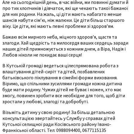
Але на сьогоднішній день, в час війни, ми повинні думати й
про тих хлопчиків і дівчаток, які ще чекають такої бажаної
для них родини. На жаль, ці діти мають набагато менше
шансів набути сім’ю, ніж малюки. Це діти більш старшого
віку. Це діти, які мають певні проблеми зі здоров’ям.
Бажаю всім мирного неба, міцного здоров’я, щастя та
злагоди. Хай щедрість та милосердя ваших сердець заради
наших дітей примножується з кожним днем, а Віра, Надія і
Любов ніколи не покидає ваші серця!
В Кутській громаді ведеться цілеспрямована робота з
влаштування дітей-сиріт та дітей, позбавлених
батьківського піклування в сімейні форми виховання.
Віримо, що спільними зусиллями громади кожна дитина
буде мати родину. Чужих дітей не буває і кожен, хто має
змогу, повинен зробити все необхідне для того, щоб діти
зростали у любові, злагоді та добробуті.
Візьміть дитину у свою родину! За більш детальною
консультацією звертайтесь у Службу у справах дітей
Кутської селищної ради Косівського району Івано-
Франкіської області. Тел: 0988094400, 0677115135