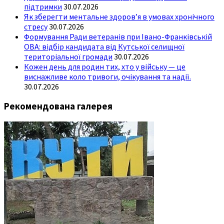
підтримки
30.07.2026
Як зберегти ментальне здоров’я в умовах хронічного
стресу
30.07.2026
Формування Ради ветеранів при Івано-Франківській
ОВА: відбір кандидата від Кутської селищної
територіальної громади
30.07.2026
Кожен день для родин тих, хто у війську — це
виснажливе коло тривоги, очікування та надії.
30.07.2026
Рекомендована галерея