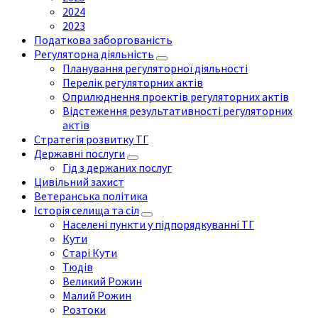
2024
2023
Податкова заборгованість
Регуляторна діяльність
Планування регуляторної діяльності
Перелік регуляторних актів
Оприлюднення проектів регуляторних актів
Відстеження результативності регуляторних
актів
Стратегія розвитку ТГ
Державні послуги
Гід з держаних послуг
Цивільний захист
Ветеранська політика
Історія селища та сіл
Населені пункти у підпорядкуванні ТГ
Кути
Старі Кути
Тюдів
Великий Рожин
Малий Рожин
Розтоки