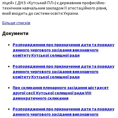
ліцей» ( ДНЗ «Кутський ПЛ») є державним професійно-
технічним навчальним закладом ІІ атестаційного рівня,
який входить до системи освіти України.
Більше списків
Документи
Розпорядження про призначення дати та порядку
денного чергового засідання виконавчого
комітету Кутської селищної ради
Розпорядження про призначення дати та порядку
денного чергового засідання виконавчого
комітету Кутської селищної ради
Про скликання пленарного засідання шістдесят
другої сесії Кутської селищної ради VIII
демократичного скликання
Розпорядження про призначення дати та порядку
денного чергового засідання виконавчого