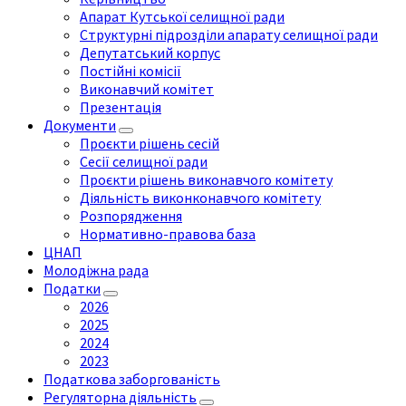
Апарат Кутської селищної ради
Структурні підрозділи апарату селищної ради
Депутатський корпус
Постійні комісії
Виконавчий комітет
Презентація
Документи
Проєкти рішень сесій
Сесії селищної ради
Проєкти рішень виконавчого комітету
Діяльність виконконавчого комітету
Розпорядження
Нормативно-правова база
ЦНАП
Молодіжна рада
Податки
2026
2025
2024
2023
Податкова заборгованість
Регуляторна діяльність