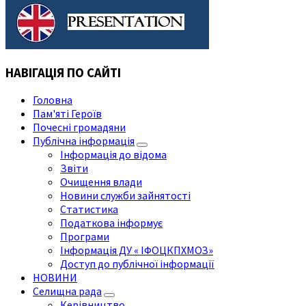
НАВІГАЦІЯ ПО САЙТІ
Головна
Пам'яті Героїв
Почесні громадяни
Публічна інформація
Інформація до відома
Звіти
Очищення влади
Новини служби зайнятості
Статистика
Податкова інформує
Програми
Інформація ДУ « ІФОЦКПХМОЗ»
Доступ до публічної інформації
НОВИНИ
Селищна рада
Керівництво