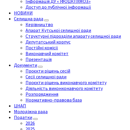
Інформація ДУ « ІФОЦКПХМОЗ»
Доступ до публічної інформації
НОВИНИ
Селищна рада
Керівництво
Апарат Кутської селищної ради
Структурні підрозділи апарату селищної ради
Депутатський корпус
Постійні комісії
Виконавчий комітет
Презентація
Документи
Проєкти рішень сесій
Сесії селищної ради
Проєкти рішень виконавчого комітету
Діяльність виконконавчого комітету
Розпорядження
Нормативно-правова база
ЦНАП
Молодіжна рада
Податки
2026
2025