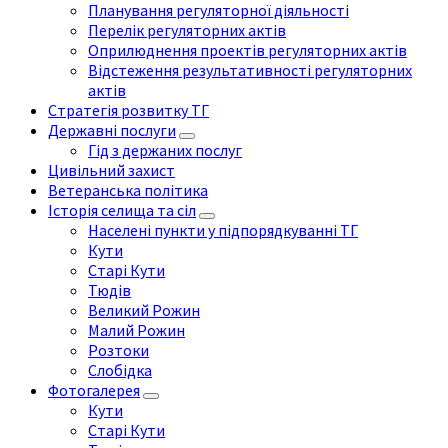
Планування регуляторної діяльності
Перелік регуляторних актів
Оприлюднення проектів регуляторних актів
Відстеження результативності регуляторних
актів
Стратегія розвитку ТГ
Державні послуги
Гід з держаних послуг
Цивільний захист
Ветеранська політика
Історія селища та сіл
Населені пункти у підпорядкуванні ТГ
Кути
Старі Кути
Тюдів
Великий Рожин
Малий Рожин
Розтоки
Слобідка
Фотогалерея
Кути
Старі Кути