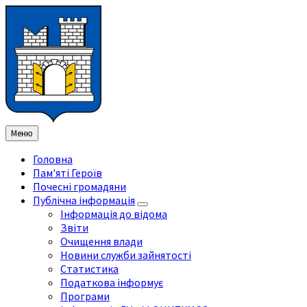
Перейти
Перейдіть
Перейдіть
Перейти
до
на
на
до
змісту
ліву
праву
нижнього
бічну
бічну
колонтитула
панель
панель
Меню
Головна
Пам'яті Героїв
Почесні громадяни
Публічна інформація
Інформація до відома
Звіти
Очищення влади
Новини служби зайнятості
Статистика
Податкова інформує
Програми