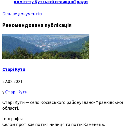
комітету Кутської селищної ради
Більше документів
Рекомендована публікація
Старі Кути
22.02.2021
у
Старі Кути
Старі Кути — село Косівського району Івано-Франківської
області.
Географія
Селом протікає потік Гнилиця та потік Каменець.