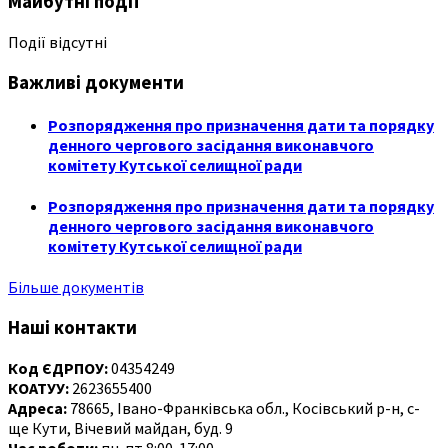
Майбутні події
Події відсутні
Важливі документи
Розпорядження про призначення дати та порядку
денного чергового засідання виконавчого
комітету Кутської селищної ради
Розпорядження про призначення дати та порядку
денного чергового засідання виконавчого
комітету Кутської селищної ради
Більше документів
Наші контакти
Код ЄДРПОУ:
04354249
КОАТУУ:
2623655400
Адреса:
78665, Івано-Франківська обл., Косівський р-н, с-
ще Кути, Вічевий майдан, буд. 9
Час роботи:
пн-пт 8:00-17:00