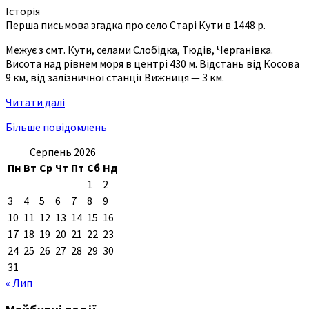
Історія
Перша письмова згадка про село Старі Кути в 1448 р.
Межує з смт. Кути, селами Слобідка, Тюдів, Черганівка.
Висота над рівнем моря в центрі 430 м. Відстань від Косова
9 км, від залізничної станції Вижниця — 3 км.
Читати далі
Більше повідомлень
Серпень 2026
Пн
Вт
Ср
Чт
Пт
Сб
Нд
1
2
3
4
5
6
7
8
9
10
11
12
13
14
15
16
17
18
19
20
21
22
23
24
25
26
27
28
29
30
31
« Лип