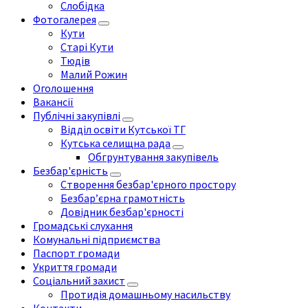
Слобідка
Фотогалерея
Кути
Старі Кути
Тюдів
Малий Рожин
Оголошення
Вакансії
Публічні закупівлі
Відділ освіти Кутської ТГ
Кутська селищна рада
Обгрунтування закупівель
Безбар'єрність
Створення безбар'єрного простору
Безбар’єрна грамотність
Довідник безбар'єрності
Громадські слухання
Комунальні підприємства
Паспорт громади
Укриття громади
Соціальний захист
Протидія домашньому насильству