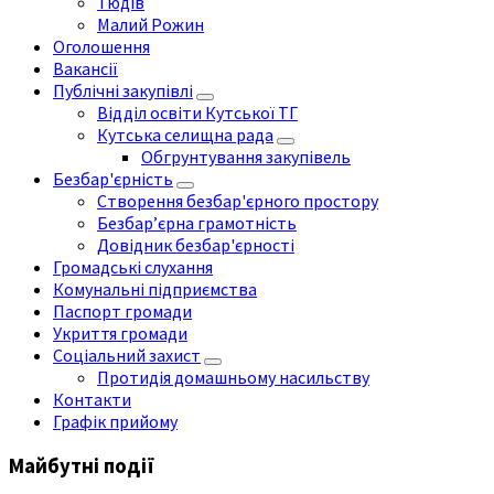
Тюдів
Малий Рожин
Оголошення
Вакансії
Публічні закупівлі
Відділ освіти Кутської ТГ
Кутська селищна рада
Обгрунтування закупівель
Безбар'єрність
Створення безбар'єрного простору
Безбар’єрна грамотність
Довідник безбар'єрності
Громадські слухання
Комунальні підприємства
Паспорт громади
Укриття громади
Соціальний захист
Протидія домашньому насильству
Контакти
Графік прийому
Майбутні події