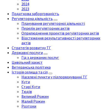
2024
2023
Податкова заборгованість
Регуляторна діяльність
Планування регуляторної діяльності
Перелік регуляторних актів
Оприлюднення проектів регуляторних актів
Відстеження результативності регуляторних
актів
Стратегія розвитку ТГ
Державні послуги
Гід з держаних послуг
Цивільний захист
Ветеранська політика
Історія селища та сіл
Населені пункти у підпорядкуванні ТГ
Кути
Старі Кути
Тюдів
Великий Рожин
Малий Рожин
Розтоки