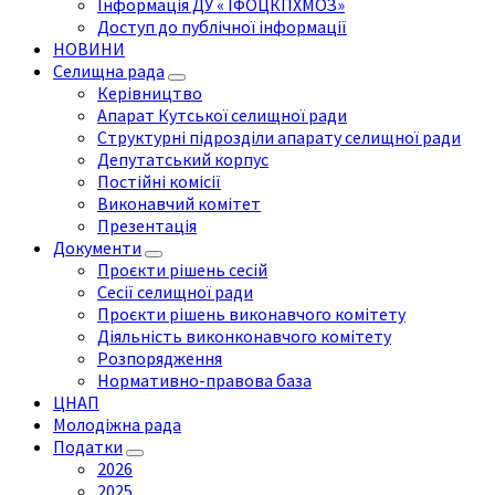
Інформація ДУ « ІФОЦКПХМОЗ»
Доступ до публічної інформації
НОВИНИ
Селищна рада
Керівництво
Апарат Кутської селищної ради
Структурні підрозділи апарату селищної ради
Депутатський корпус
Постійні комісії
Виконавчий комітет
Презентація
Документи
Проєкти рішень сесій
Сесії селищної ради
Проєкти рішень виконавчого комітету
Діяльність виконконавчого комітету
Розпорядження
Нормативно-правова база
ЦНАП
Молодіжна рада
Податки
2026
2025