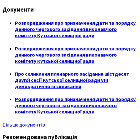
Документи
Розпорядження про призначення дати та порядку
денного чергового засідання виконавчого
комітету Кутської селищної ради
Розпорядження про призначення дати та порядку
денного чергового засідання виконавчого
комітету Кутської селищної ради
Про скликання пленарного засідання шістдесят
другої сесії Кутської селищної ради VIII
демократичного скликання
Розпорядження про призначення дати та порядку
денного чергового засідання виконавчого
комітету Кутської селищної ради
Більше документів
Рекомендована публікація