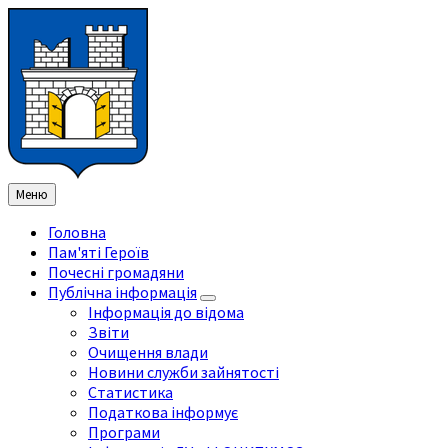
Перейти
Перейдіть
Перейдіть
Перейти
до
на
на
до
змісту
ліву
праву
нижнього
бічну
бічну
колонтитула
панель
панель
Меню
Головна
Пам'яті Героїв
Почесні громадяни
Публічна інформація
Інформація до відома
Звіти
Очищення влади
Новини служби зайнятості
Статистика
Податкова інформує
Програми