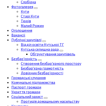
Слобідка
Фотогалерея
Кути
Старі Кути
Тюдів
Малий Рожин
Оголошення
Вакансії
Публічні закупівлі
Відділ освіти Кутської ТГ
Кутська селищна рада
Обгрунтування закупівель
Безбар'єрність
Створення безбар'єрного простору
Безбар’єрна грамотність
Довідник безбар'єрності
Громадські слухання
Комунальні підприємства
Паспорт громади
Укриття громади
Соціальний захист
Протидія домашньому насильству