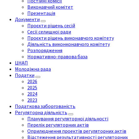
Постійні комісії
Виконавчий комітет
Презентація
Документи
Проєкти рішень сесій
Сесії селищної ради
Проєкти рішень виконавчого комітету
Діяльність виконконавчого комітету
Розпорядження
Нормативно-правова база
ЦНАП
Молодіжна рада
Податки
2026
2025
2024
2023
Податкова заборгованість
Регуляторна діяльність
Планування регуляторної діяльності
Перелік регуляторних актів
Оприлюднення проектів регуляторних актів
Відстеження результативності регуляторних