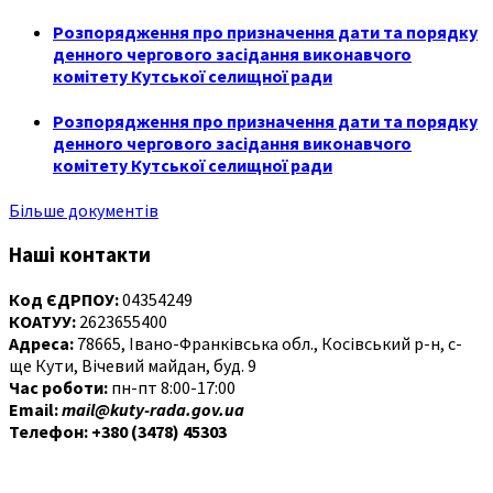
Розпорядження про призначення дати та порядку
денного чергового засідання виконавчого
комітету Кутської селищної ради
Розпорядження про призначення дати та порядку
денного чергового засідання виконавчого
комітету Кутської селищної ради
Більше документів
Наші контакти
Код ЄДРПОУ:
04354249
КОАТУУ:
2623655400
Адреса:
78665, Івано-Франківська обл., Косівський р-н, с-
ще Кути, Вічевий майдан, буд. 9
Час роботи:
пн-пт 8:00-17:00
Email:
mail@kuty-rada.gov.ua
Телефон: +380 (3478) 45303