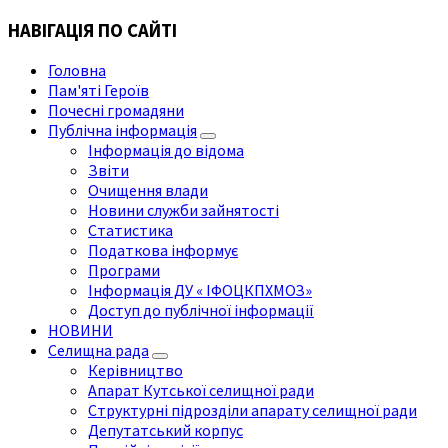
НАВІГАЦІЯ ПО САЙТІ
Головна
Пам'яті Героїв
Почесні громадяни
Публічна інформація
Інформація до відома
Звіти
Очищення влади
Новини служби зайнятості
Статистика
Податкова інформує
Програми
Інформація ДУ « ІФОЦКПХМОЗ»
Доступ до публічної інформації
НОВИНИ
Селищна рада
Керівництво
Апарат Кутської селищної ради
Структурні підрозділи апарату селищної ради
Депутатський корпус