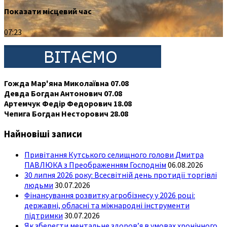
Показати місцевий час
07:23
Гожда Мар'яна Миколаївна 07.08
Девда Богдан Антонович 07.08
Артемчук Федір Федорович 18.08
Чепига Богдан Несторович 28.08
Найновіші записи
Привітання Кутського селищного голови Дмитра
ПАВЛЮКА з Преображенням Господнім
06.08.2026
30 липня 2026 року: Всесвітній день протидії торгівлі
людьми
30.07.2026
Фінансування розвитку агробізнесу у 2026 році:
державні, обласні та міжнародні інструменти
підтримки
30.07.2026
Як зберегти ментальне здоров’я в умовах хронічного