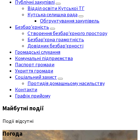
Публічні закупівлі
Відділ освіти Кутської ТГ
Кутська селищна рада
Обгрунтування закупівель
Безбар'єрність
Створення безбар'єрного простору
Безбар’єрна грамотність
Довідник безбар'єрності
Громадські слухання
Комунальні підприємства
Паспорт громади
Укриття громади
Соціальний захист
Протидія домашньому насильству
Контакти
Графік прийому
Майбутні події
Події відсутні
Погода