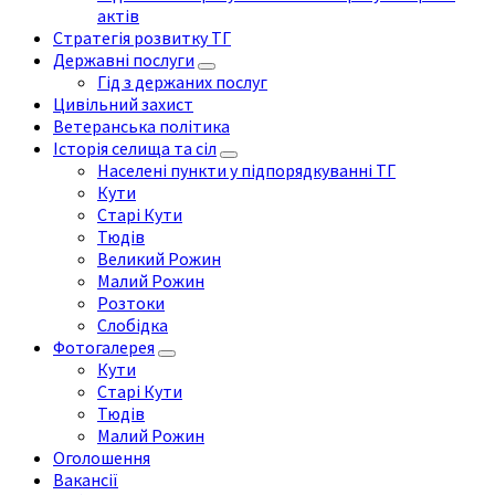
актів
Стратегія розвитку ТГ
Державні послуги
Гід з держаних послуг
Цивільний захист
Ветеранська політика
Історія селища та сіл
Населені пункти у підпорядкуванні ТГ
Кути
Старі Кути
Тюдів
Великий Рожин
Малий Рожин
Розтоки
Слобідка
Фотогалерея
Кути
Старі Кути
Тюдів
Малий Рожин
Оголошення
Вакансії