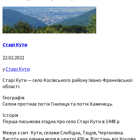
Старі Кути
22.02.2021
у
Старі Кути
Старі Кути — село Косівського району Івано-Франківської
області.
Географія
Селом протікає потік Гнилиця та потік Каменець.
Історія
Перша письмова згадка про село Старі Кути в 1448 р.
Межує з смт. Кути, селами Слобідка, Тюдів, Черганівка.
Висота над рівнем моря в центрі 430 м. Відстань від Косова