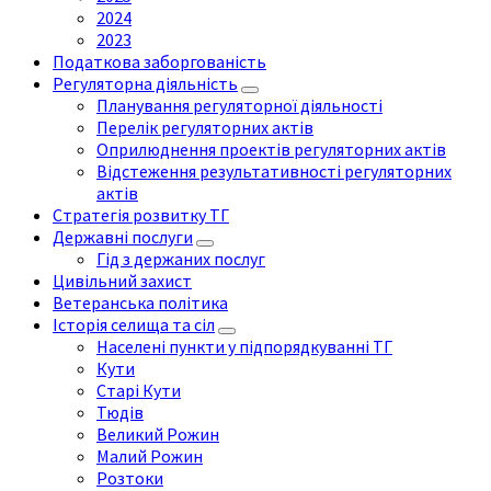
2024
2023
Податкова заборгованість
Регуляторна діяльність
Планування регуляторної діяльності
Перелік регуляторних актів
Оприлюднення проектів регуляторних актів
Відстеження результативності регуляторних
актів
Стратегія розвитку ТГ
Державні послуги
Гід з держаних послуг
Цивільний захист
Ветеранська політика
Історія селища та сіл
Населені пункти у підпорядкуванні ТГ
Кути
Старі Кути
Тюдів
Великий Рожин
Малий Рожин
Розтоки