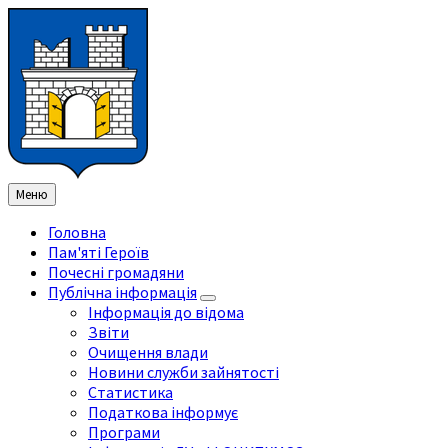
Перейти
Перейдіть
Перейдіть
Перейти
до
на
на
до
змісту
ліву
праву
нижнього
бічну
бічну
колонтитула
панель
панель
Меню
Головна
Пам'яті Героїв
Почесні громадяни
Публічна інформація
Інформація до відома
Звіти
Очищення влади
Новини служби зайнятості
Статистика
Податкова інформує
Програми