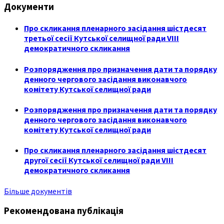
Документи
Про скликання пленарного засідання шістдесят
третьої сесії Кутської селищної ради VIII
демократичного скликання
Розпорядження про призначення дати та порядку
денного чергового засідання виконавчого
комітету Кутської селищної ради
Розпорядження про призначення дати та порядку
денного чергового засідання виконавчого
комітету Кутської селищної ради
Про скликання пленарного засідання шістдесят
другої сесії Кутської селищної ради VIII
демократичного скликання
Більше документів
Рекомендована публікація