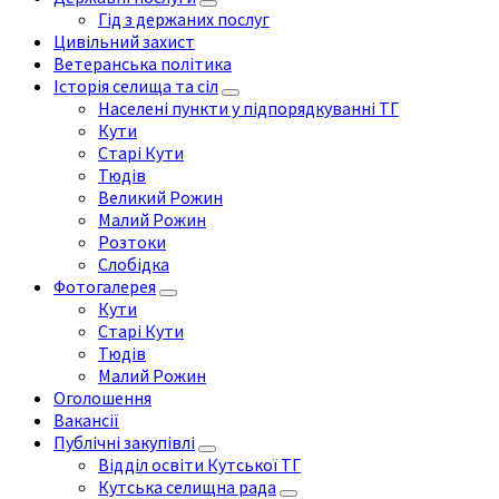
Гід з держаних послуг
Цивільний захист
Ветеранська політика
Історія селища та сіл
Населені пункти у підпорядкуванні ТГ
Кути
Старі Кути
Тюдів
Великий Рожин
Малий Рожин
Розтоки
Слобідка
Фотогалерея
Кути
Старі Кути
Тюдів
Малий Рожин
Оголошення
Вакансії
Публічні закупівлі
Відділ освіти Кутської ТГ
Кутська селищна рада