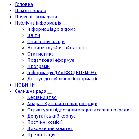
Головна
Пам'яті Героїв
Почесні громадяни
Публічна інформація
Інформація до відома
Звіти
Очищення влади
Новини служби зайнятості
Статистика
Податкова інформує
Програми
Інформація ДУ « ІФОЦКПХМОЗ»
Доступ до публічної інформації
НОВИНИ
Селищна рада
Керівництво
Апарат Кутської селищної ради
Структурні підрозділи апарату селищної ради
Депутатський корпус
Постійні комісії
Виконавчий комітет
Презентація