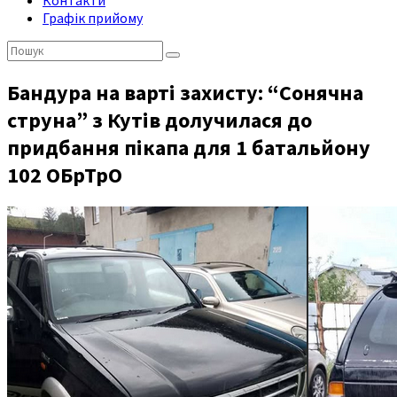
Контакти
Графік прийому
Пошук:
Бандура на варті захисту: “Сонячна
струна” з Кутів долучилася до
придбання пікапа для 1 батальйону
102 ОБрТрО