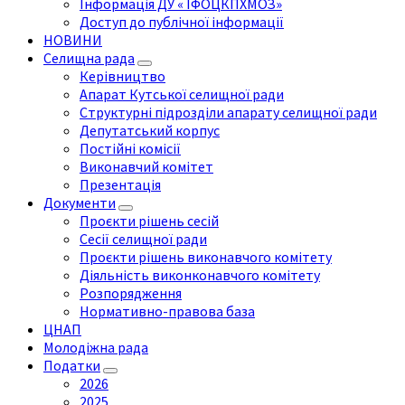
Інформація ДУ « ІФОЦКПХМОЗ»
Доступ до публічної інформації
НОВИНИ
Селищна рада
Керівництво
Апарат Кутської селищної ради
Структурні підрозділи апарату селищної ради
Депутатський корпус
Постійні комісії
Виконавчий комітет
Презентація
Документи
Проєкти рішень сесій
Сесії селищної ради
Проєкти рішень виконавчого комітету
Діяльність виконконавчого комітету
Розпорядження
Нормативно-правова база
ЦНАП
Молодіжна рада
Податки
2026
2025