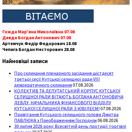
20:39
Гожда Мар'яна Миколаївна 07.08
Девда Богдан Антонович 07.08
Артемчук Федір Федорович 18.08
Чепига Богдан Несторович 28.08
Найновіші записи
Про скликання пленарного засідання шістдесят
третьої сесії Кутської селищної ради VIII
демократичного скликання
07.08.2026
КОЛЕКТИВ ТА ДЕПУТАТСЬКИЙ КОРПУС КУТСЬКОЇ
СЕЛИЩНОЇ РАДИ ВІТАЮТЬ БОГДАНА АНТОНОВИЧА
ДЕВДУ, НАЧАЛЬНИКА ФІНАНСОВОГО ВІДДІЛУ
КУТСЬКОЇ СЕЛИЩНОЇ РАДИ З ЮВІЛЕЄМ!
07.08.2026
Привітання Кутського селищного голови Дмитра
ПАВЛЮКА з Преображенням Господнім
06.08.2026
30 липня 2026 року: Всесвітній день протидії торгівлі
людьми
30.07.2026