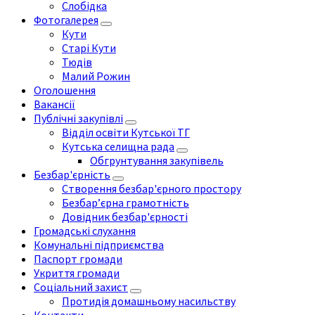
Слобідка
Фотогалерея
Кути
Старі Кути
Тюдів
Малий Рожин
Оголошення
Вакансії
Публічні закупівлі
Відділ освіти Кутської ТГ
Кутська селищна рада
Обгрунтування закупівель
Безбар'єрність
Створення безбар'єрного простору
Безбар’єрна грамотність
Довідник безбар'єрності
Громадські слухання
Комунальні підприємства
Паспорт громади
Укриття громади
Соціальний захист
Протидія домашньому насильству