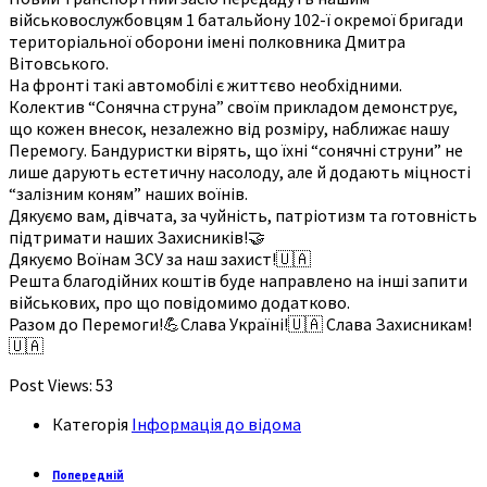
військовослужбовцям 1 батальйону 102-ї окремої бригади
територіальної оборони імені полковника Дмитра
Вітовського.
На фронті такі автомобілі є життєво необхідними.
Колектив “Сонячна струна” своїм прикладом демонструє,
що кожен внесок, незалежно від розміру, наближає нашу
Перемогу. Бандуристки вірять, що їхні “сонячні струни” не
лише дарують естетичну насолоду, але й додають міцності
“залізним коням” наших воїнів.
Дякуємо вам, дівчата, за чуйність, патріотизм та готовність
підтримати наших Захисників!🤝
Дякуємо Воїнам ЗСУ за наш захист!🇺🇦
Решта благодійних коштів буде направлено на інші запити
військових, про що повідомимо додатково.
Разом до Перемоги!💪Слава Україні!🇺🇦 Слава Захисникам!
🇺🇦
Post Views:
53
Категорія
Інформація до відома
Попередній