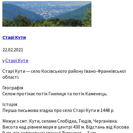
Старі Кути
22.02.2021
у
Старі Кути
Старі Кути — село Косівського району Івано-Франківської
області.
Географія
Селом протікає потік Гнилиця та потік Каменець.
Історія
Перша письмова згадка про село Старі Кути в 1448 р.
Межує з смт. Кути, селами Слобідка, Тюдів, Черганівка.
Висота над рівнем моря в центрі 430 м. Відстань від Косова
9 км, від залізничної станції Вижниця — 3 км.