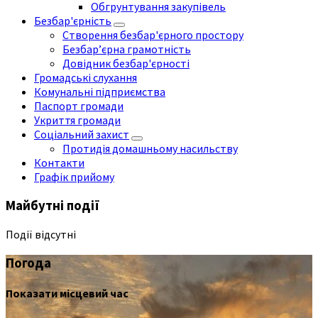
Обгрунтування закупівель
Безбар'єрність
Створення безбар'єрного простору
Безбар’єрна грамотність
Довідник безбар'єрності
Громадські слухання
Комунальні підприємства
Паспорт громади
Укриття громади
Соціальний захист
Протидія домашньому насильству
Контакти
Графік прийому
Майбутні події
Події відсутні
Погода
Показати місцевий час