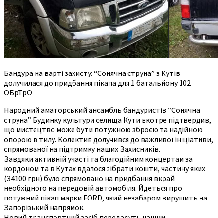
Бандура на варті захисту: “Сонячна струна” з Кутів
долучилася до придбання пікапа для 1 батальйону 102
ОБрТрО
Народний аматорський ансамбль бандуристів “Сонячна
струна” Будинку культури селища Кути вкотре підтвердив,
що мистецтво може бути потужною зброєю та надійною
опорою в тилу. Колектив долучився до важливої ініціативи,
спрямованої на підтримку наших Захисників.
Завдяки активній участі та благодійним концертам за
кордоном та в Кутах вдалося зібрати кошти, частину яких
(34100 грн) було спрямовано на придбання вкрай
необхідного на передовій автомобіля. Йдеться про
потужний пікап марки FORD, який незабаром вирушить на
Запорізький напрямок.
Новий транспортний засіб передадуть нашим