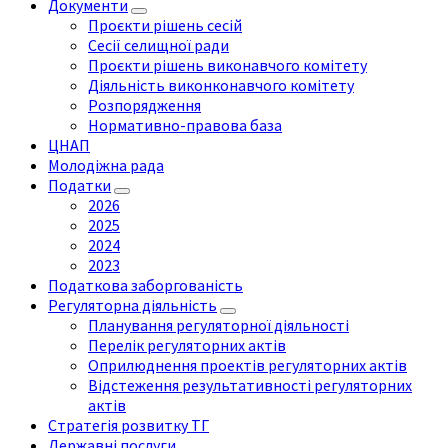
Документи
Проєкти рішень сесій
Сесії селищної ради
Проєкти рішень виконавчого комітету
Діяльність виконконавчого комітету
Розпорядження
Нормативно-правова база
ЦНАП
Молодіжна рада
Податки
2026
2025
2024
2023
Податкова заборгованість
Регуляторна діяльність
Планування регуляторної діяльності
Перелік регуляторних актів
Оприлюднення проектів регуляторних актів
Відстеження результативності регуляторних
актів
Стратегія розвитку ТГ
Державні послуги