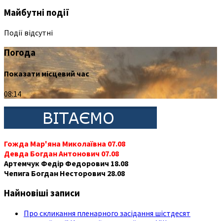
Майбутні події
Події відсутні
Погода
Показати місцевий час
08:14
Гожда Мар'яна Миколаївна 07.08
Девда Богдан Антонович 07.08
Артемчук Федір Федорович 18.08
Чепига Богдан Несторович 28.08
Найновіші записи
Про скликання пленарного засідання шістдесят