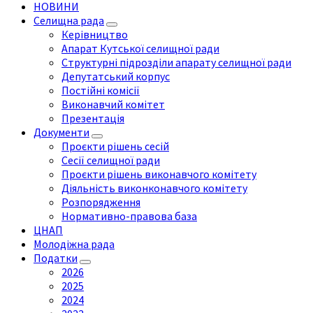
НОВИНИ
Селищна рада
Керівництво
Апарат Кутської селищної ради
Структурні підрозділи апарату селищної ради
Депутатський корпус
Постійні комісії
Виконавчий комітет
Презентація
Документи
Проєкти рішень сесій
Сесії селищної ради
Проєкти рішень виконавчого комітету
Діяльність виконконавчого комітету
Розпорядження
Нормативно-правова база
ЦНАП
Молодіжна рада
Податки
2026
2025
2024