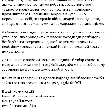
актуальними пропозиціями роботи, а за допомогою
«Єдиного вікна» дізнатися про послуги для соціально
вразливих верст населення, зокрема внутрішньо
переміщених осіб, ветеранів війни, людей з інвалідністю,
які надаються державними та громадськими організаціями.
Як бачимо, сьогодні служба зайнятості – це сучасна сервісна
установа, яка проводить комплекс заходів для розбудови
безбар’єрного середовища, щоб кожен міг отримати
необхідну допомогу та швидкий і безперешкодний доступ
до усіх послуг.
Детальніше ознайомитись з «Довідник з безбар’єрності»
можна за посиланням https://bf.in.ua/, або ж при особистому
зверненні до фахівців служби зайнятості.
Контактні телефони та адреси підрозділів обласної служби
зайнятості за посиланням https://is.gd/u0nOYN.
Відділ комунікацій
Івано-Франківського обласного
центру зайнятості
вул. Деповська, 89 а,