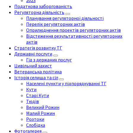
2023
Податкова заборгованість
Регуляторна діяльність
Планування регуляторної діяльності
Перелік регуляторних актів
Оприлюднення проектів регуляторних актів
Відстеження результативності регуляторних
актів
Стратегія розвитку ТГ
Державні послуги
Гід з держаних послуг
Цивільний захист
Ветеранська політика
Історія селища та сіл
Населені пункти у підпорядкуванні ТГ
Кути
Старі Кути
Тюдів
Великий Рожин
Малий Рожин
Розтоки
Слобідка
Фотогалерея