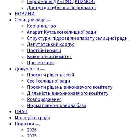
Інформація ДУ « ІФОЦКПХМОЗ»
Доступ до публічної інформації
НОВИНИ
Селищна рада
Керівництво
Апарат Кутської селищної ради
Структурні підрозділи апарату селищної ради
Депутатський корпус
Постійні комісії
Виконавчий комітет
Презентація
Документи
Проєкти рішень сесій
Сесії селищної ради
Проєкти рішень виконавчого комітету
Діяльність виконконавчого комітету
Розпорядження
Нормативно-правова база
ЦНАП
Молодіжна рада
Податки
2026
2025