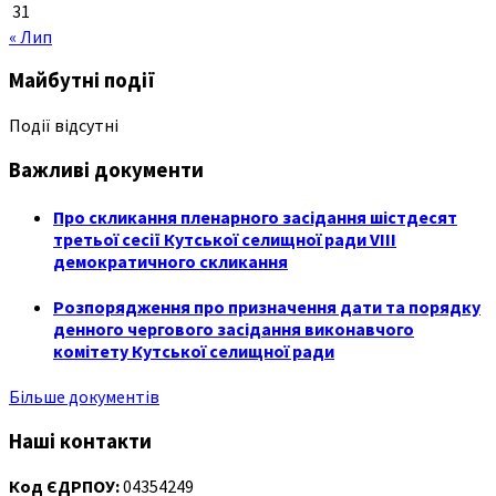
31
« Лип
Майбутні події
Події відсутні
Важливі документи
Про скликання пленарного засідання шістдесят
третьої сесії Кутської селищної ради VIII
демократичного скликання
Розпорядження про призначення дати та порядку
денного чергового засідання виконавчого
комітету Кутської селищної ради
Більше документів
Наші контакти
Код ЄДРПОУ:
04354249