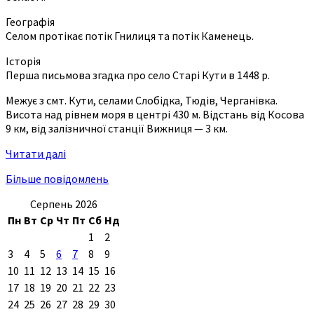
Географія
Селом протікає потік Гнилиця та потік Каменець.
Історія
Перша письмова згадка про село Старі Кути в 1448 р.
Межує з смт. Кути, селами Слобідка, Тюдів, Черганівка.
Висота над рівнем моря в центрі 430 м. Відстань від Косова
9 км, від залізничної станції Вижниця — 3 км.
Читати далі
Більше повідомлень
Серпень 2026
Пн
Вт
Ср
Чт
Пт
Сб
Нд
1
2
3
4
5
6
7
8
9
10
11
12
13
14
15
16
17
18
19
20
21
22
23
24
25
26
27
28
29
30