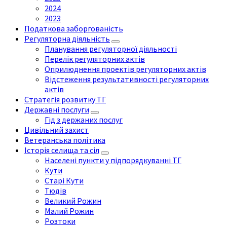
2024
2023
Податкова заборгованість
Регуляторна діяльність
Планування регуляторної діяльності
Перелік регуляторних актів
Оприлюднення проектів регуляторних актів
Відстеження результативності регуляторних
актів
Стратегія розвитку ТГ
Державні послуги
Гід з держаних послуг
Цивільний захист
Ветеранська політика
Історія селища та сіл
Населені пункти у підпорядкуванні ТГ
Кути
Старі Кути
Тюдів
Великий Рожин
Малий Рожин
Розтоки