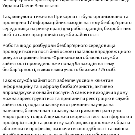
України Олени Зеленської.
Так, минулого тижня на Прикарпатті було організовано та
проведено 17 інформаційних заходів на тему безбар’єрного
середовища на ринку праці для роботодавців, безробітних
осіб та самих працівників служби зайнятості.
Робота щодо розбудови безбар’єрного середовища
проводиться на постійній основі і загалом впродовж цього
року за сприяння Івано-Франківської обласної служби
зайнятості проведено вже понад 95 заходів на тему
безбар’єрності, в яких взяли участь близько 725 осіб.
Також служба зайнятості забезпечує своїм клієнтам
інформаційну та цифрову безбар’єрність, активно
впроваджуючи онлайн послуги. А саме: не виходячи з дому
можна зареєструватися та припинити реєстрацію в службі
зайнятості, подати заявку на отримання ваучера на
навчання, бізнес-план та заяву на отримання гранту чи
мікрогранту тощо. А ще можна скористатися платформою з
профорієнтації та розвитку кар’єри, яка допоможе обрати
або змінити професію, визначити свої здібності та вміння.
На «Єдиному порталі вакансій» можна ознайомитися з