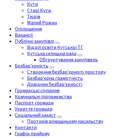
Кути
Старі Кути
Тюдів
Малий Рожин
Оголошення
Вакансії
Публічні закупівлі
Відділ освіти Кутської ТГ
Кутська селищна рада
Обгрунтування закупівель
Безбар'єрність
Створення безбар'єрного простору
Безбар’єрна грамотність
Довідник безбар'єрності
Громадські слухання
Комунальні підприємства
Паспорт громади
Укриття громади
Соціальний захист
Протидія домашньому насильству
Контакти
Графік прийому