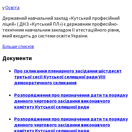
у
Освіта
Державний навчальний заклад «Кутський професійний
ліцей» ( ДНЗ «Кутський ПЛ») є державним професійно-
технічним навчальним закладом ІІ атестаційного рівня,
який входить до системи освіти України.
Більше списків
Документи
Про скликання пленарного засідання шістдесят
третьої сесії Кутської селищної ради VIII
демократичного скликання
Розпорядження про призначення дати та порядку
денного чергового засідання виконавчого
комітету Кутської селищної ради
Розпорядження про призначення дати та порядку
денного чергового засідання виконавчого
комітету Кутської селищної ради