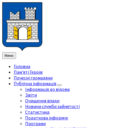
Перейти
Перейдіть
Перейдіть
Перейти
до
на
на
до
змісту
ліву
праву
нижнього
бічну
бічну
колонтитула
панель
панель
Меню
Головна
Пам'яті Героїв
Почесні громадяни
Публічна інформація
Інформація до відома
Звіти
Очищення влади
Новини служби зайнятості
Статистика
Податкова інформує
Програми