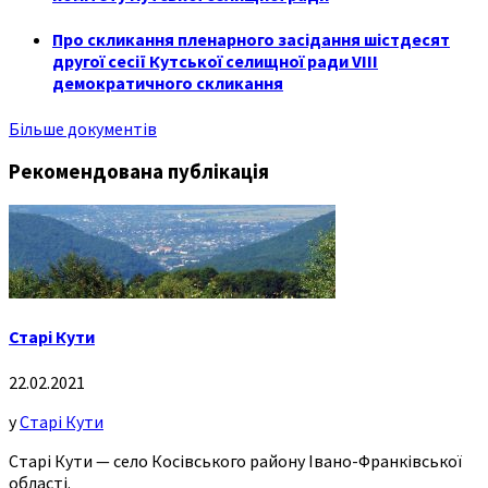
Про скликання пленарного засідання шістдесят
другої сесії Кутської селищної ради VIII
демократичного скликання
Більше документів
Рекомендована публікація
Старі Кути
22.02.2021
у
Старі Кути
Старі Кути — село Косівського району Івано-Франківської
області.