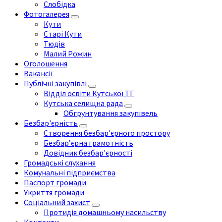
Слобідка
Фотогалерея
Кути
Старі Кути
Тюдів
Малий Рожин
Оголошення
Вакансії
Публічні закупівлі
Відділ освіти Кутської ТГ
Кутська селищна рада
Обгрунтування закупівель
Безбар'єрність
Створення безбар'єрного простору
Безбар’єрна грамотність
Довідник безбар'єрності
Громадські слухання
Комунальні підприємства
Паспорт громади
Укриття громади
Соціальний захист
Протидія домашньому насильству