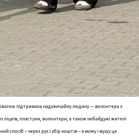
 повагою підтримала надзвичайну людину — волонтера з
о ліцеїв, пластуни, волонтери, а також небайдужі жителі
й спосіб – через рух і збір коштів – я можу і мушу це