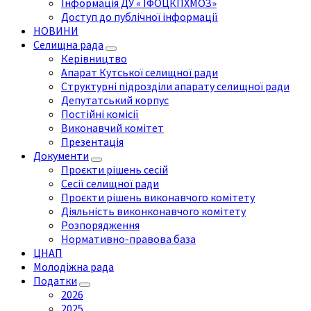
Інформація ДУ « ІФОЦКПХМОЗ»
Доступ до публічної інформації
НОВИНИ
Селищна рада
Керівництво
Апарат Кутської селищної ради
Структурні підрозділи апарату селищної ради
Депутатський корпус
Постійні комісії
Виконавчий комітет
Презентація
Документи
Проєкти рішень сесій
Сесії селищної ради
Проєкти рішень виконавчого комітету
Діяльність виконконавчого комітету
Розпорядження
Нормативно-правова база
ЦНАП
Молодіжна рада
Податки
2026
2025