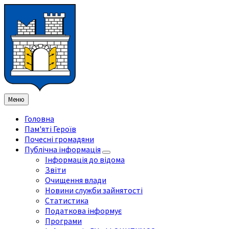
Перейти
Перейдіть
Перейдіть
Перейти
до
на
на
до
змісту
ліву
праву
нижнього
бічну
бічну
колонтитула
панель
панель
Меню
Головна
Пам'яті Героїв
Почесні громадяни
Публічна інформація
Інформація до відома
Звіти
Очищення влади
Новини служби зайнятості
Статистика
Податкова інформує
Програми