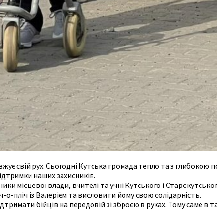
жує свій рух. Сьогодні Кутська громада тепло та з глибокою
підтримки наших захисників.
ики місцевої влади, вчителі та учні Кутського і Старокутськог
ч-о-пліч із Валерієм та висловити йому свою солідарність.
тримати бійців на передовій зі зброєю в руках. Тому саме в таки