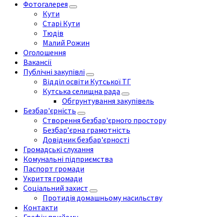
Фотогалерея
Кути
Старі Кути
Тюдів
Малий Рожин
Оголошення
Вакансії
Публічні закупівлі
Відділ освіти Кутської ТГ
Кутська селищна рада
Обгрунтування закупівель
Безбар'єрність
Створення безбар'єрного простору
Безбар’єрна грамотність
Довідник безбар'єрності
Громадські слухання
Комунальні підприємства
Паспорт громади
Укриття громади
Соціальний захист
Протидія домашньому насильству
Контакти