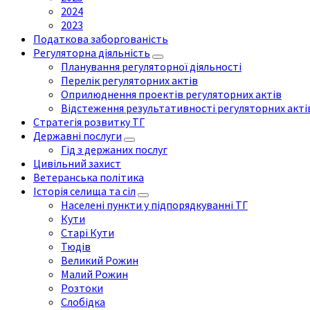
2024
2023
Податкова заборгованість
Регуляторна діяльність
Планування регуляторної діяльності
Перелік регуляторних актів
Оприлюднення проектів регуляторних актів
Відстеження результативності регуляторних акті
Стратегія розвитку ТГ
Державні послуги
Гід з держаних послуг
Цивільний захист
Ветеранська політика
Історія селища та сіл
Населені пункти у підпорядкуванні ТГ
Кути
Старі Кути
Тюдів
Великий Рожин
Малий Рожин
Розтоки
Слобідка