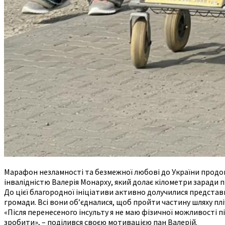
Марафон незламності та безмежної любові до України продов
інвалідністю Валерія Монарху, який долає кілометри заради 
До цієї благородної ініціативи активно долучилися представн
громади. Всі вони об’єдналися, щоб пройти частину шляху плі
«Після перенесеного інсульту я не маю фізичної можливості під
зробити», – поділився своєю мотивацією пан Валерій.