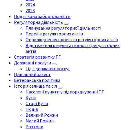
2024
2023
Податкова заборгованість
Регуляторна діяльність
Планування регуляторної діяльності
Перелік регуляторних актів
Оприлюднення проектів регуляторних актів
Відстеження результативності регуляторних
актів
Стратегія розвитку ТГ
Державні послуги
Гід з держаних послуг
Цивільний захист
Ветеранська політика
Історія селища та сіл
Населені пункти у підпорядкуванні ТГ
Кути
Старі Кути
Тюдів
Великий Рожин
Малий Рожин
Розтоки