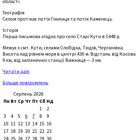
області.
Географія
Селом протікає потік Гнилиця та потік Каменець.
Історія
Перша письмова згадка про село Старі Кути в 1448 р.
Межує з смт. Кути, селами Слобідка, Тюдів, Черганівка.
Висота над рівнем моря в центрі 430 м. Відстань від Косова
9 км, від залізничної станції Вижниця — 3 км.
Читати далі
Більше повідомлень
Серпень 2026
Пн
Вт
Ср
Чт
Пт
Сб
Нд
1
2
3
4
5
6
7
8
9
10
11
12
13
14
15
16
17
18
19
20
21
22
23
24
25
26
27
28
29
30