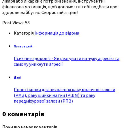
лікаря або лікарки є потрібні знання, інструменти і
фінансова мотивація, щоб допомогти тобі подбати про
здорове майбутнє. Скористайся цим!
Post Views:
58
Категорія
Інформація до відома
Попередній
Психічне здоров'я - Як реагувати на чужу агресію та
самому уникнути агресії
Далі
Прості кроки для виявлення раку молочної залози
(РМЗ), раку шийки матки (РШМ) та раку
передміхурової залози (РПЗ)
0 коментарів
Поки що немає коментарів