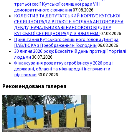
третьої сесії Кутської селищної ради VIII
демократичного скликання
07.08.2026
КОЛЕКТИВ ТА ДЕПУТАТСЬКИЙ КОРПУС КУТСЬКОЇ
СЕЛИЩНОЇ РАДИ ВІТАЮТЬ БОГДАНА АНТОНОВИЧА
ДЕВДУ, НАЧАЛЬНИКА ФІНАНСОВОГО ВІДДІЛУ
КУТСЬКОЇ СЕЛИЩНОЇ РАДИ З ЮВІЛЕЄМ!
07.08.2026
Привітання Кутського селищного голови Дмитра
ПАВЛЮКА з Преображенням Господнім
06.08.2026
30 липня 2026 року: Всесвітній день протидії торгівлі
людьми
30.07.2026
Фінансування розвитку агробізнесу у 2026 році:
державні, обласні та міжнародні інструменти
підтримки
30.07.2026
Рекомендована галерея