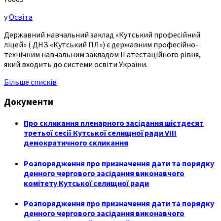
у
Освіта
Державний навчальний заклад «Кутський професійний
ліцей» ( ДНЗ «Кутський ПЛ») є державним професійно-
технічним навчальним закладом ІІ атестаційного рівня,
який входить до системи освіти України.
Більше списків
Документи
Про скликання пленарного засідання шістдесят
третьої сесії Кутської селищної ради VIII
демократичного скликання
Розпорядження про призначення дати та порядку
денного чергового засідання виконавчого
комітету Кутської селищної ради
Розпорядження про призначення дати та порядку
денного чергового засідання виконавчого