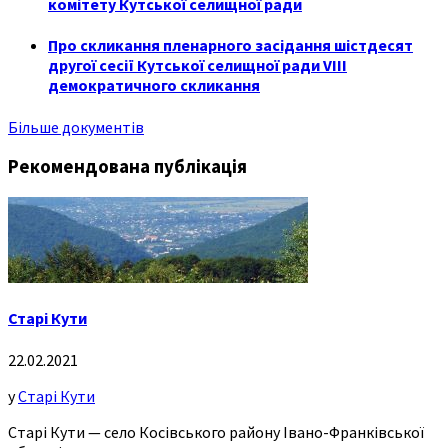
комітету Кутської селищної ради
Про скликання пленарного засідання шістдесят
другої сесії Кутської селищної ради VIII
демократичного скликання
Більше документів
Рекомендована публікація
Старі Кути
22.02.2021
у
Старі Кути
Старі Кути — село Косівського району Івано-Франківської