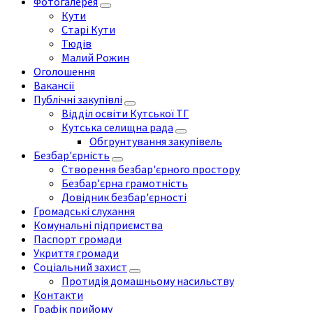
Фотогалерея
Кути
Старі Кути
Тюдів
Малий Рожин
Оголошення
Вакансії
Публічні закупівлі
Відділ освіти Кутської ТГ
Кутська селищна рада
Обгрунтування закупівель
Безбар'єрність
Створення безбар'єрного простору
Безбар’єрна грамотність
Довідник безбар'єрності
Громадські слухання
Комунальні підприємства
Паспорт громади
Укриття громади
Соціальний захист
Протидія домашньому насильству
Контакти
Графік прийому