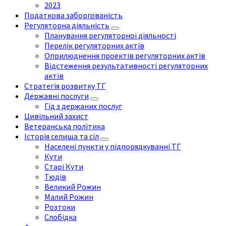
2023
Податкова заборгованість
Регуляторна діяльність
Планування регуляторної діяльності
Перелік регуляторних актів
Оприлюднення проектів регуляторних актів
Відстеження результативності регуляторних
актів
Стратегія розвитку ТГ
Державні послуги
Гід з держаних послуг
Цивільний захист
Ветеранська політика
Історія селища та сіл
Населені пункти у підпорядкуванні ТГ
Кути
Старі Кути
Тюдів
Великий Рожин
Малий Рожин
Розтоки
Слобідка