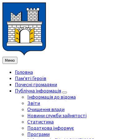
Перейти
Перейдіть
Перейдіть
Перейти
до
на
на
до
змісту
ліву
праву
нижнього
бічну
бічну
колонтитула
панель
панель
Меню
Головна
Пам'яті Героїв
Почесні громадяни
Публічна інформація
Інформація до відома
Звіти
Очищення влади
Новини служби зайнятості
Статистика
Податкова інформує
Програми