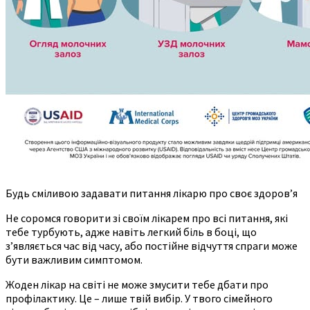
Будь сміливою задавати питання лікарю про своє здоров’я
Не соромся говорити зі своїм лікарем про всі питання, які
тебе турбують, адже навіть легкий біль в боці, що
з’являється час від часу, або постійне відчуття спраги може
бути важливим симптомом.
Жоден лікар на світі не може змусити тебе дбати про
профілактику. Це – лише твій вибір. У твого сімейного