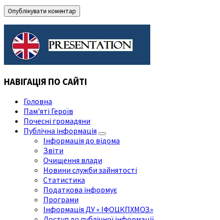
НАВІГАЦІЯ ПО САЙТІ
Головна
Пам'яті Героїв
Почесні громадяни
Публічна інформація
Інформація до відома
Звіти
Очищення влади
Новини служби зайнятості
Статистика
Податкова інформує
Програми
Інформація ДУ « ІФОЦКПХМОЗ»
Доступ до публічної інформації