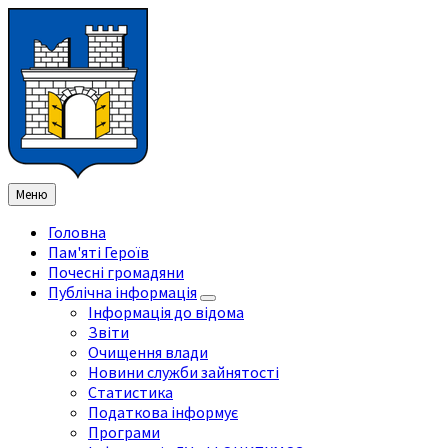
Перейти
Перейдіть
Перейдіть
Перейти
до
на
на
до
змісту
ліву
праву
нижнього
бічну
бічну
колонтитула
панель
панель
Меню
Головна
Пам'яті Героїв
Почесні громадяни
Публічна інформація
Інформація до відома
Звіти
Очищення влади
Новини служби зайнятості
Статистика
Податкова інформує
Програми