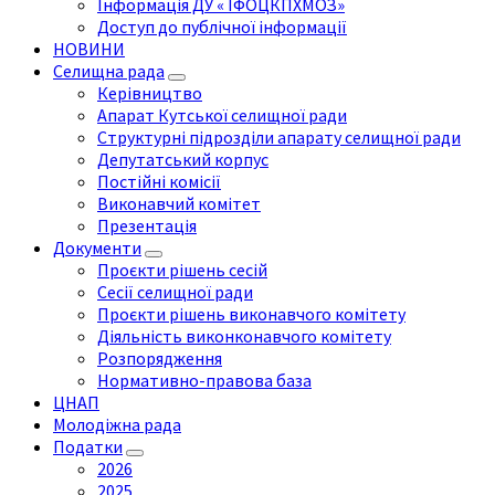
Інформація ДУ « ІФОЦКПХМОЗ»
Доступ до публічної інформації
НОВИНИ
Селищна рада
Керівництво
Апарат Кутської селищної ради
Структурні підрозділи апарату селищної ради
Депутатський корпус
Постійні комісії
Виконавчий комітет
Презентація
Документи
Проєкти рішень сесій
Сесії селищної ради
Проєкти рішень виконавчого комітету
Діяльність виконконавчого комітету
Розпорядження
Нормативно-правова база
ЦНАП
Молодіжна рада
Податки
2026
2025