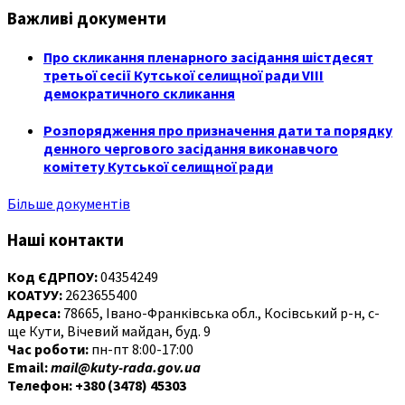
Важливі документи
Про скликання пленарного засідання шістдесят
третьої сесії Кутської селищної ради VIII
демократичного скликання
Розпорядження про призначення дати та порядку
денного чергового засідання виконавчого
комітету Кутської селищної ради
Більше документів
Наші контакти
Код ЄДРПОУ:
04354249
КОАТУУ:
2623655400
Адреса:
78665, Івано-Франківська обл., Косівський р-н, с-
ще Кути, Вічевий майдан, буд. 9
Час роботи:
пн-пт 8:00-17:00
Email:
mail@kuty-rada.gov.ua
Телефон: +380 (3478) 45303