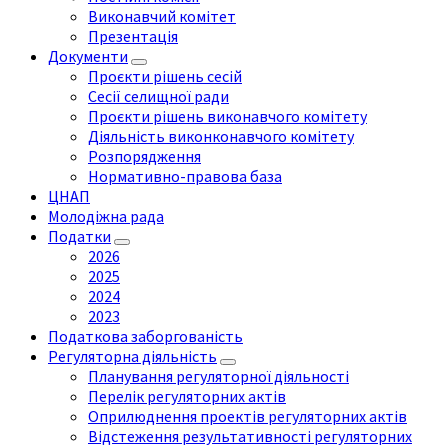
Виконавчий комітет
Презентація
Документи
Проєкти рішень сесій
Сесії селищної ради
Проєкти рішень виконавчого комітету
Діяльність виконконавчого комітету
Розпорядження
Нормативно-правова база
ЦНАП
Молодіжна рада
Податки
2026
2025
2024
2023
Податкова заборгованість
Регуляторна діяльність
Планування регуляторної діяльності
Перелік регуляторних актів
Оприлюднення проектів регуляторних актів
Відстеження результативності регуляторних