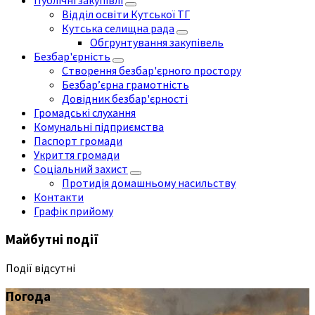
Публічні закупівлі
Відділ освіти Кутської ТГ
Кутська селищна рада
Обгрунтування закупівель
Безбар'єрність
Створення безбар'єрного простору
Безбар’єрна грамотність
Довідник безбар'єрності
Громадські слухання
Комунальні підприємства
Паспорт громади
Укриття громади
Соціальний захист
Протидія домашньому насильству
Контакти
Графік прийому
Майбутні події
Події відсутні
Погода