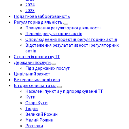
2024
2023
Податкова заборгованість
Регуляторна діяльність
Планування регуляторної діяльності
Перелік регуляторних актів
Оприлюднення проектів регуляторних актів
Відстеження результативності регуляторних
актів
Стратегія розвитку ТГ
Державні послуги
Гід з держаних послуг
Цивільний захист
Ветеранська політика
Історія селища та сіл
Населені пункти у підпорядкуванні ТГ
Кути
Старі Кути
Тюдів
Великий Рожин
Малий Рожин
Розтоки