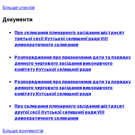
Більше списків
Документи
Про скликання пленарного засідання шістдесят
третьої сесії Кутської селищної ради VIII
демократичного скликання
Розпорядження про призначення дати та порядку
денного чергового засідання виконавчого
комітету Кутської селищної ради
Розпорядження про призначення дати та порядку
денного чергового засідання виконавчого
комітету Кутської селищної ради
Про скликання пленарного засідання шістдесят
другої сесії Кутської селищної ради VIII
демократичного скликання
Більше документів