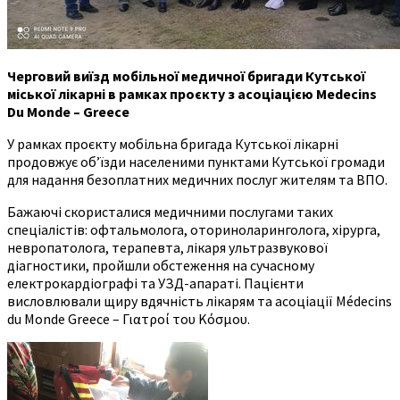
Черговий виїзд мобільної медичної бригади Кутської
міської лікарні в рамках проєкту з асоціацією Medecins
Du Monde – Greece
У рамках проєкту мобільна бригада Кутської лікарні
продовжує об’їзди населеними пунктами Кутської громади
для надання безоплатних медичних послуг жителям та ВПО.
Бажаючі скористалися медичними послугами таких
спеціалістів: офтальмолога, оториноларинголога, хірурга,
невропатолога, терапевта, лікаря ультразвукової
діагностики, пройшли обстеження на сучасному
електрокардіографі та УЗД-апараті. Пацієнти
висловлювали щиру вдячність лікарям та асоціації Médecins
du Monde Greece – Γιατροί του Κόσμου.