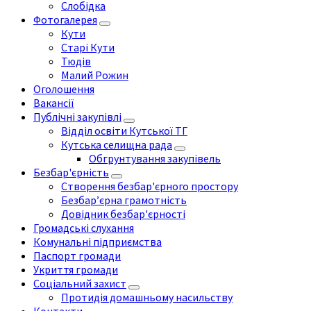
Слобідка
Фотогалерея
Кути
Старі Кути
Тюдів
Малий Рожин
Оголошення
Вакансії
Публічні закупівлі
Відділ освіти Кутської ТГ
Кутська селищна рада
Обгрунтування закупівель
Безбар'єрність
Створення безбар'єрного простору
Безбар’єрна грамотність
Довідник безбар'єрності
Громадські слухання
Комунальні підприємства
Паспорт громади
Укриття громади
Соціальний захист
Протидія домашньому насильству