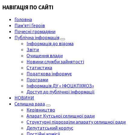
НАВІГАЦІЯ ПО САЙТІ
Головна
Пам'яті Героїв
Почесні громадяни
Публічна інформація
Інформація до відома
Звіти
Очищення влади
Новини служби зайнятості
Статистика
Податкова інформує
Програми
Інформація ДУ « ІФОЦКПХМОЗ»
Доступ до публічної інформації
НОВИНИ
Селищна рада
Керівництво
Апарат Кутської селищної ради
Структурні підрозділи апарату селищної ради
Депутатський корпус
Постійні комісії