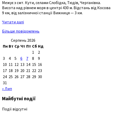
Межує з смт. Кути, селами Слобідка, Тюдів, Черганівка.
Висота над рівнем моря в центрі 430 м. Відстань від Косова
9 км, від залізничної станції Вижниця — 3 км.
Читати далі
Більше повідомлень
Серпень 2026
Пн
Вт
Ср
Чт
Пт
Сб
Нд
1
2
3
4
5
6
7
8
9
10
11
12
13
14
15
16
17
18
19
20
21
22
23
24
25
26
27
28
29
30
31
« Лип
Майбутні події
Події відсутні