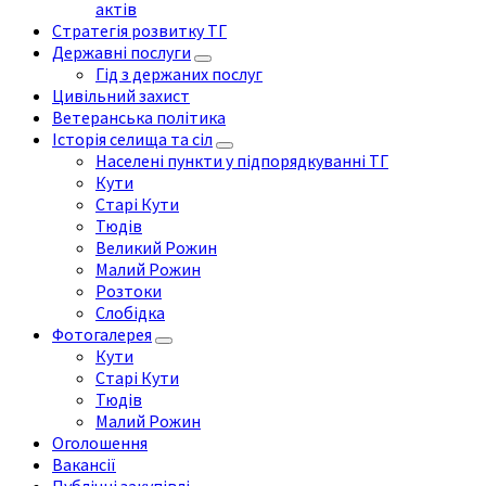
актів
Стратегія розвитку ТГ
Державні послуги
Гід з держаних послуг
Цивільний захист
Ветеранська політика
Історія селища та сіл
Населені пункти у підпорядкуванні ТГ
Кути
Старі Кути
Тюдів
Великий Рожин
Малий Рожин
Розтоки
Слобідка
Фотогалерея
Кути
Старі Кути
Тюдів
Малий Рожин
Оголошення
Вакансії