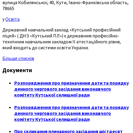
вулиця Кобилянської, 40, Кути, Івано-Франківська область,
78665
у
Освіта
Державний навчальний заклад «Кутський професійний
ліцей» ( ДНЗ «Кутський ПЛ») є державним професійно-
технічним навчальним закладом ІІ атестаційного рівня,
який входить до системи освіти України.
Більше списків
Документи
Розпорядження про призначення дати та порядку
денного чергового засідання виконавчого
комітету Кутської селищної ради
Розпорядження про призначення дати та порядку
денного чергового засідання виконавчого
комітету Кутської селищної ради
Про скликання пленарного засідання шістдесят