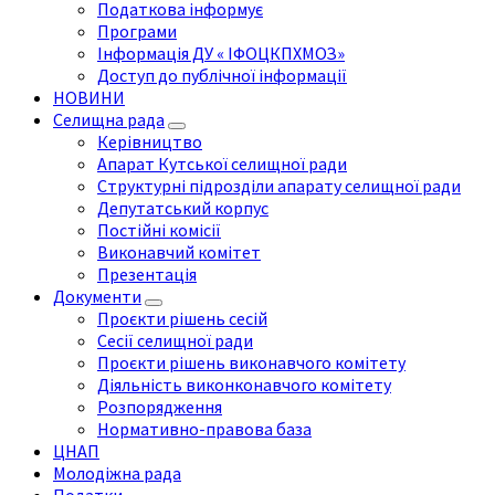
Податкова інформує
Програми
Інформація ДУ « ІФОЦКПХМОЗ»
Доступ до публічної інформації
НОВИНИ
Селищна рада
Керівництво
Апарат Кутської селищної ради
Структурні підрозділи апарату селищної ради
Депутатський корпус
Постійні комісії
Виконавчий комітет
Презентація
Документи
Проєкти рішень сесій
Сесії селищної ради
Проєкти рішень виконавчого комітету
Діяльність виконконавчого комітету
Розпорядження
Нормативно-правова база
ЦНАП
Молодіжна рада