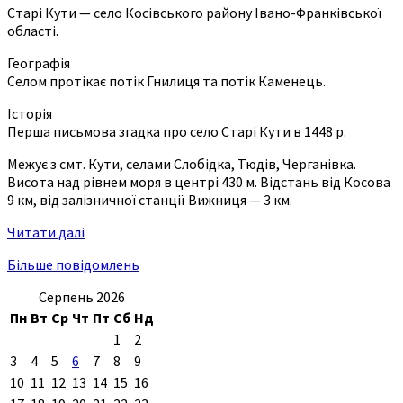
Старі Кути — село Косівського району Івано-Франківської
області.
Географія
Селом протікає потік Гнилиця та потік Каменець.
Історія
Перша письмова згадка про село Старі Кути в 1448 р.
Межує з смт. Кути, селами Слобідка, Тюдів, Черганівка.
Висота над рівнем моря в центрі 430 м. Відстань від Косова
9 км, від залізничної станції Вижниця — 3 км.
Читати далі
Більше повідомлень
Серпень 2026
Пн
Вт
Ср
Чт
Пт
Сб
Нд
1
2
3
4
5
6
7
8
9
10
11
12
13
14
15
16