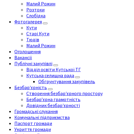
Малий Рожин
Розтоки
Слобідка
Фотогалерея
Кути
Старі Кути
Тюдів
Малий Рожин
Оголошення
Вакансії
Публічні закупівлі
Відділ освіти Кутської ТГ
Кутська селищна рада
Обгрунтування закупівель
Безбар'єрність
Створення безбар'єрного простору
Безбар’єрна грамотність
Довідник безбар'єрності
Громадські слухання
Комунальні підприємства
Паспорт громади
Укриття громади