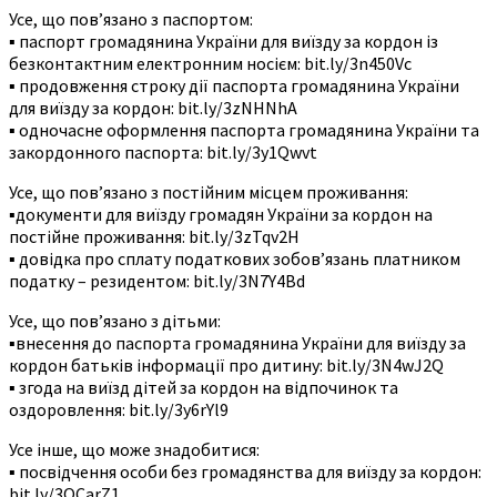
Усе, що пов’язано з паспортом:
▪️ паспорт громадянина України для виїзду за кордон із
безконтактним електронним носієм: bit.ly/3n450Vc
▪️ продовження строку дії паспорта громадянина України
для виїзду за кордон: bit.ly/3zNHNhA
▪️ одночасне оформлення паспорта громадянина України та
закордонного паспорта: bit.ly/3y1Qwvt
Усе, що пов’язано з постійним місцем проживання:
▪️документи для виїзду громадян України за кордон на
постійне проживання: bit.ly/3zTqv2H
▪️ довідка про сплату податкових зобов’язань платником
податку – резидентом: bit.ly/3N7Y4Bd
Усе, що пов’язано з дітьми:
▪️внесення до паспорта громадянина України для виїзду за
кордон батьків інформації про дитину: bit.ly/3N4wJ2Q
▪️ згода на виїзд дітей за кордон на відпочинок та
оздоровлення: bit.ly/3y6rYl9
Усе інше, що може знадобитися:
▪️ посвідчення особи без громадянства для виїзду за кордон:
bit.ly/3QCarZ1