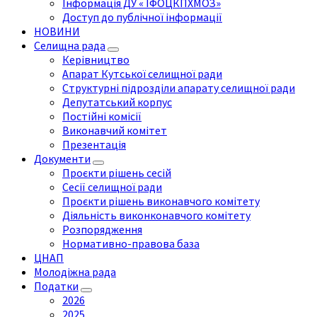
Інформація ДУ « ІФОЦКПХМОЗ»
Доступ до публічної інформації
НОВИНИ
Селищна рада
Керівництво
Апарат Кутської селищної ради
Структурні підрозділи апарату селищної ради
Депутатський корпус
Постійні комісії
Виконавчий комітет
Презентація
Документи
Проєкти рішень сесій
Сесії селищної ради
Проєкти рішень виконавчого комітету
Діяльність виконконавчого комітету
Розпорядження
Нормативно-правова база
ЦНАП
Молодіжна рада
Податки
2026
2025