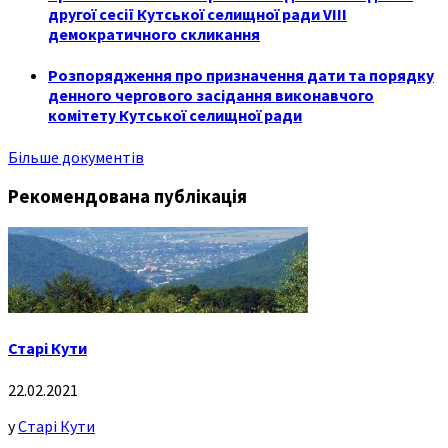
другої сесії Кутської селищної ради VIII
демократичного скликання
Розпорядження про призначення дати та порядку
денного чергового засідання виконавчого
комітету Кутської селищної ради
Більше документів
Рекомендована публікація
Старі Кути
22.02.2021
у
Старі Кути