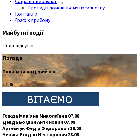
Соціальний захист
Протидія домашньому насильству
Контакти
Графік прийому
Майбутні події
Події відсутні
Погода
Показати місцевий час
17:38
Гожда Мар'яна Миколаївна 07.08
Девда Богдан Антонович 07.08
Артемчук Федір Федорович 18.08
Чепига Богдан Несторович 28.08