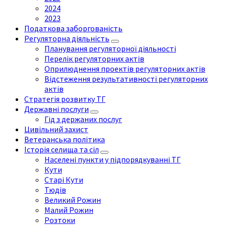
2024
2023
Податкова заборгованість
Регуляторна діяльність
Планування регуляторної діяльності
Перелік регуляторних актів
Оприлюднення проектів регуляторних актів
Відстеження результативності регуляторних
актів
Стратегія розвитку ТГ
Державні послуги
Гід з держаних послуг
Цивільний захист
Ветеранська політика
Історія селища та сіл
Населені пункти у підпорядкуванні ТГ
Кути
Старі Кути
Тюдів
Великий Рожин
Малий Рожин
Розтоки