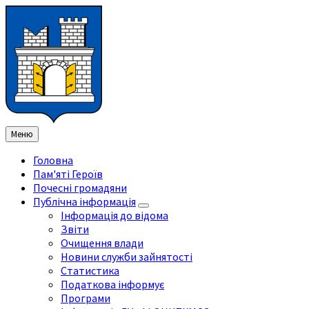
Перейти
Перейдіть
Перейдіть
Перейти
до
на
на
до
змісту
ліву
праву
нижнього
бічну
бічну
колонтитула
панель
панель
Меню
Головна
Пам'яті Героїв
Почесні громадяни
Публічна інформація
Інформація до відома
Звіти
Очищення влади
Новини служби зайнятості
Статистика
Податкова інформує
Програми