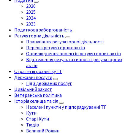
Податки
2026
2025
2024
2023
Податкова заборгованість
Регуляторна діяльність
Планування регуляторної діяльності
Перелік регуляторних актів
Оприлюднення проектів регуляторних актів
Відстеження результативності регуляторних
актів
Стратегія розвитку ТГ
Державні послуги
Гід з держаних послуг
Цивільний захист
Ветеранська політика
Історія селища та сіл
Населені пункти у підпорядкуванні ТГ
Кути
Старі Кути
Тюдів
Великий Рожин