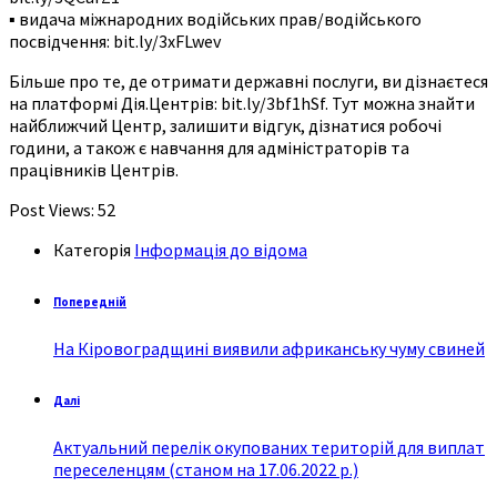
▪️ видача міжнародних водійських прав/водійського
посвідчення: bit.ly/3xFLwev
Більше про те, де отримати державні послуги, ви дізнаєтеся
на платформі Дія.Центрів: bit.ly/3bf1hSf. Тут можна знайти
найближчий Центр, залишити відгук, дізнатися робочі
години, а також є навчання для адміністраторів та
працівників Центрів.
Post Views:
52
Категорія
Інформація до відома
Попередній
На Кіровоградщині виявили африканську чуму свиней
Далі
Актуальний перелік окупованих територій для виплат
переселенцям (станом на 17.06.2022 р.)