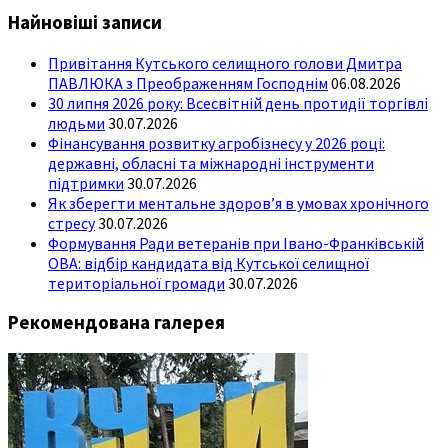
Найновіші записи
Привітання Кутського селищного голови Дмитра
ПАВЛЮКА з Преображенням Господнім
06.08.2026
30 липня 2026 року: Всесвітній день протидії торгівлі
людьми
30.07.2026
Фінансування розвитку агробізнесу у 2026 році:
державні, обласні та міжнародні інструменти
підтримки
30.07.2026
Як зберегти ментальне здоров’я в умовах хронічного
стресу
30.07.2026
Формування Ради ветеранів при Івано-Франківській
ОВА: відбір кандидата від Кутської селищної
територіальної громади
30.07.2026
Рекомендована галерея