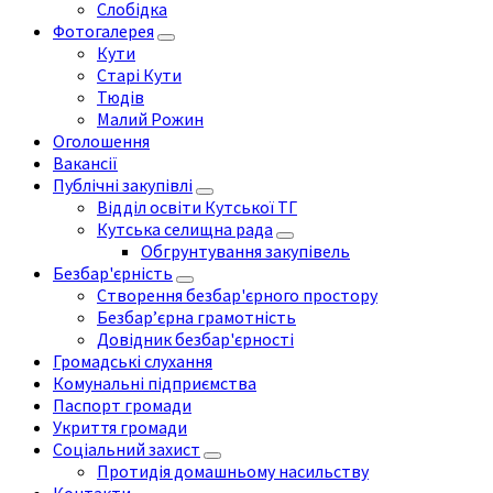
Слобідка
Фотогалерея
Кути
Старі Кути
Тюдів
Малий Рожин
Оголошення
Вакансії
Публічні закупівлі
Відділ освіти Кутської ТГ
Кутська селищна рада
Обгрунтування закупівель
Безбар'єрність
Створення безбар'єрного простору
Безбар’єрна грамотність
Довідник безбар'єрності
Громадські слухання
Комунальні підприємства
Паспорт громади
Укриття громади
Соціальний захист
Протидія домашньому насильству