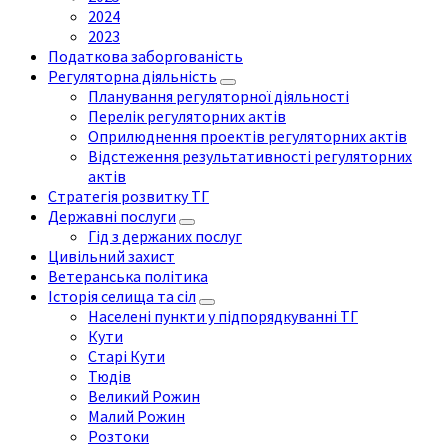
2024
2023
Податкова заборгованість
Регуляторна діяльність
Планування регуляторної діяльності
Перелік регуляторних актів
Оприлюднення проектів регуляторних актів
Відстеження результативності регуляторних
актів
Стратегія розвитку ТГ
Державні послуги
Гід з держаних послуг
Цивільний захист
Ветеранська політика
Історія селища та сіл
Населені пункти у підпорядкуванні ТГ
Кути
Старі Кути
Тюдів
Великий Рожин
Малий Рожин
Розтоки