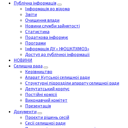
Публічна інформація
Інформація до відома
Звіти
Очищення влади
Новини служби зайнятості
Статистика
Податкова інформує
Програми
Інформація ДУ « ІФОЦКПХМОЗ»
Доступ до публічної інформації
НОВИНИ
Селищна рада
Керівництво
Апарат Кутської селищної ради
Структурні підрозділи апарату селищної ради
Депутатський корпус
Постійні комісії
Виконавчий комітет
Презентація
Документи
Проєкти рішень сесій
Сесії селищної ради