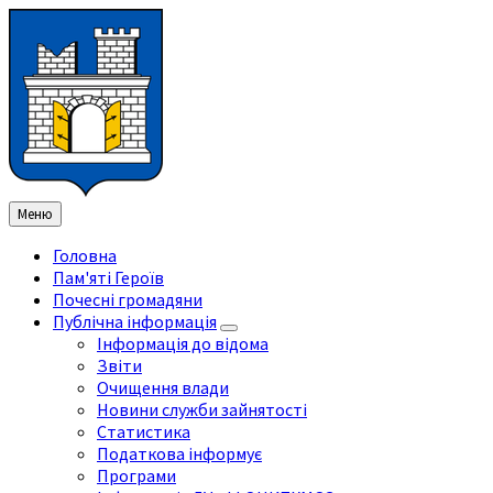
Перейти
Перейдіть
Перейдіть
Перейти
до
на
на
до
змісту
ліву
праву
нижнього
бічну
бічну
колонтитула
панель
панель
Меню
Головна
Пам'яті Героїв
Почесні громадяни
Публічна інформація
Інформація до відома
Звіти
Очищення влади
Новини служби зайнятості
Статистика
Податкова інформує
Програми