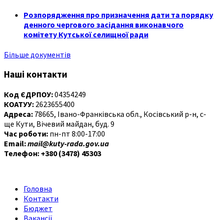
Розпорядження про призначення дати та порядку
денного чергового засідання виконавчого
комітету Кутської селищної ради
Більше документів
Наші контакти
Код ЄДРПОУ:
04354249
КОАТУУ:
2623655400
Адреса:
78665, Івано-Франківська обл., Косівський р-н, с-
ще Кути, Вічевий майдан, буд. 9
Час роботи:
пн-пт 8:00-17:00
Email:
mail@kuty-rada.gov.ua
Телефон: +380 (3478) 45303
Головна
Контакти
Бюджет
Вакансії