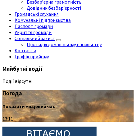
Безбар’єрна грамотність
Довідник безбар'єрності
Громадські слухання
Комунальні підприємства
Паспорт громади
Укриття громади
Соціальний захист
Протидія домашньому насильству
Контакти
Графік прийому
Майбутні події
Події відсутні
Погода
Показати місцевий час
13:11