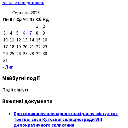
Більше повідомлень
Серпень 2026
Пн
Вт
Ср
Чт
Пт
Сб
Нд
1
2
3
4
5
6
7
8
9
10
11
12
13
14
15
16
17
18
19
20
21
22
23
24
25
26
27
28
29
30
31
« Лип
Майбутні події
Події відсутні
Важливі документи
Про скликання пленарного засідання шістдесят
третьої сесії Кутської селищної ради VIII
демократичного скликання