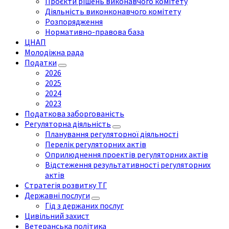
Проєкти рішень виконавчого комітету
Діяльність виконконавчого комітету
Розпорядження
Нормативно-правова база
ЦНАП
Молодіжна рада
Податки
2026
2025
2024
2023
Податкова заборгованість
Регуляторна діяльність
Планування регуляторної діяльності
Перелік регуляторних актів
Оприлюднення проектів регуляторних актів
Відстеження результативності регуляторних
актів
Стратегія розвитку ТГ
Державні послуги
Гід з держаних послуг
Цивільний захист
Ветеранська політика