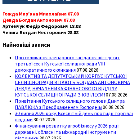
Гожда Мар'яна Миколаївна 07.08
Девда Богдан Антонович 07.08
Артемчук Федір Федорович 18.08
Чепига Богдан Несторович 28.08
Найновіші записи
Про скликання пленарного засідання шістдесят
третьої сесії Кутської селищної ради VIII
демократичного скликання
07.08.2026
КОЛЕКТИВ ТА ДЕПУТАТСЬКИЙ КОРПУС КУТСЬКОЇ
СЕЛИЩНОЇ РАДИ ВІТАЮТЬ БОГДАНА АНТОНОВИЧА
ДЕВДУ, НАЧАЛЬНИКА ФІНАНСОВОГО ВІДДІЛУ
КУТСЬКОЇ СЕЛИЩНОЇ РАДИ З ЮВІЛЕЄМ!
07.08.2026
Привітання Кутського селищного голови Дмитра
ПАВЛЮКА з Преображенням Господнім
06.08.2026
30 липня 2026 року: Всесвітній день протидії торгівлі
людьми
30.07.2026
Фінансування розвитку агробізнесу у 2026 році:
державні, обласні та міжнародні інструменти
підтримки
30.07.2026