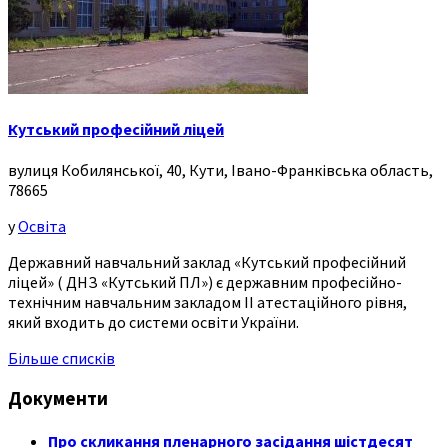
Кутський професійний ліцей
вулиця Кобилянської, 40, Кути, Івано-Франківська область,
78665
у
Освіта
Державний навчальний заклад «Кутський професійний
ліцей» ( ДНЗ «Кутський ПЛ») є державним професійно-
технічним навчальним закладом ІІ атестаційного рівня,
який входить до системи освіти України.
Більше списків
Документи
Про скликання пленарного засідання шістдесят