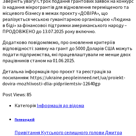
Зверніть увагу! Строк подання грантових заявок на конкурс
із надання мікрогрантів для відновлення переміщеного та
місцевого бізнесу в межах проєкту «ДОВІРА», що
реалізується чеською гуманітарною організацією «Людина
в біді» за фінансової підтримки американського народу –
ПРОДОВЖЕНО до 13.07.2025 року включно.
Додатково повідомляємо, про оновлення критеріїв
відповідності: заявку на грант до 5000 Доларів США можуть
подати підприємства, які працевлаштували не менше двох
працівників станом на 01.06.2025.
Детальна інформація про проєкт та реєстрація за
посиланням: https://ukraine.peopleinneed.net/ua/proiekt-
dovira-mozhlivosti-dlia-pidpriiemtsiv-12640gp
Post Views:
85
Категорія
Інформація до відома
Попередній
Привітання Кутського селищного голови Дмитра