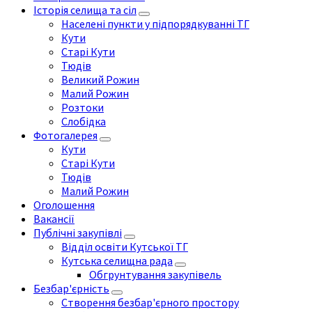
Історія селища та сіл
Населені пункти у підпорядкуванні ТГ
Кути
Старі Кути
Тюдів
Великий Рожин
Малий Рожин
Розтоки
Слобідка
Фотогалерея
Кути
Старі Кути
Тюдів
Малий Рожин
Оголошення
Вакансії
Публічні закупівлі
Відділ освіти Кутської ТГ
Кутська селищна рада
Обгрунтування закупівель
Безбар'єрність
Створення безбар'єрного простору