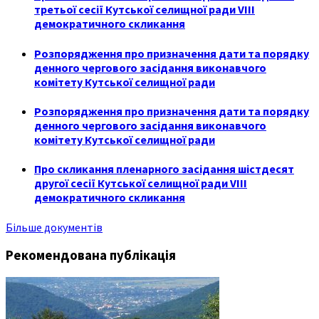
третьої сесії Кутської селищної ради VIII
демократичного скликання
Розпорядження про призначення дати та порядку
денного чергового засідання виконавчого
комітету Кутської селищної ради
Розпорядження про призначення дати та порядку
денного чергового засідання виконавчого
комітету Кутської селищної ради
Про скликання пленарного засідання шістдесят
другої сесії Кутської селищної ради VIII
демократичного скликання
Більше документів
Рекомендована публікація