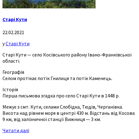
Старі Кути
22.02.2021
у
Старі Кути
Старі Кути — село Косівського району Івано-Франківської
області.
Географія
Селом протікає потік Гнилиця та потік Каменець.
Історія
Перша письмова згадка про село Старі Кути в 1448 р.
Межує з смт. Кути, селами Слобідка, Тюдів, Черганівка.
Висота над рівнем моря в центрі 430 м. Відстань від Косова
9 км, від залізничної станції Вижниця — 3 км.
Читати далі