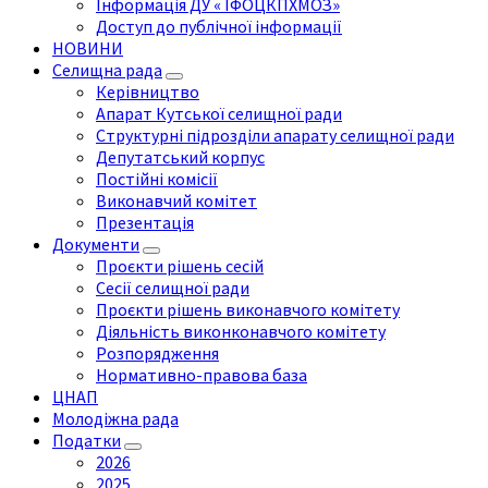
Інформація ДУ « ІФОЦКПХМОЗ»
Доступ до публічної інформації
НОВИНИ
Селищна рада
Керівництво
Апарат Кутської селищної ради
Структурні підрозділи апарату селищної ради
Депутатський корпус
Постійні комісії
Виконавчий комітет
Презентація
Документи
Проєкти рішень сесій
Сесії селищної ради
Проєкти рішень виконавчого комітету
Діяльність виконконавчого комітету
Розпорядження
Нормативно-правова база
ЦНАП
Молодіжна рада
Податки
2026
2025