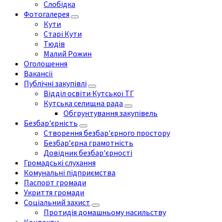
Слобідка
Фотогалерея
Кути
Старі Кути
Тюдів
Малий Рожин
Оголошення
Вакансії
Публічні закупівлі
Відділ освіти Кутської ТГ
Кутська селищна рада
Обгрунтування закупівель
Безбар'єрність
Створення безбар'єрного простору
Безбар’єрна грамотність
Довідник безбар'єрності
Громадські слухання
Комунальні підприємства
Паспорт громади
Укриття громади
Соціальний захист
Протидія домашньому насильству