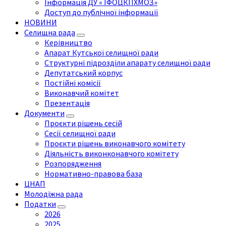
Інформація ДУ « ІФОЦКПХМОЗ»
Доступ до публічної інформації
НОВИНИ
Селищна рада
Керівництво
Апарат Кутської селищної ради
Структурні підрозділи апарату селищної ради
Депутатський корпус
Постійні комісії
Виконавчий комітет
Презентація
Документи
Проєкти рішень сесій
Сесії селищної ради
Проєкти рішень виконавчого комітету
Діяльність виконконавчого комітету
Розпорядження
Нормативно-правова база
ЦНАП
Молодіжна рада
Податки
2026
2025