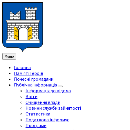
Перейти
Перейдіть
Перейдіть
Перейти
до
на
на
до
змісту
ліву
праву
нижнього
бічну
бічну
колонтитула
панель
панель
Меню
Головна
Пам'яті Героїв
Почесні громадяни
Публічна інформація
Інформація до відома
Звіти
Очищення влади
Новини служби зайнятості
Статистика
Податкова інформує
Програми