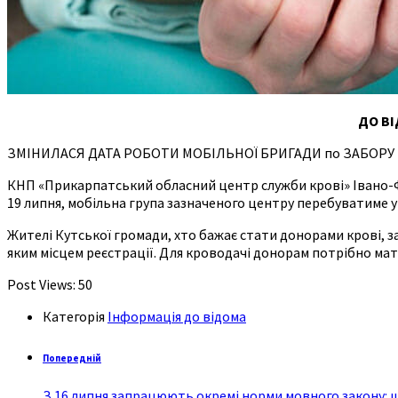
ДО В
ЗМІНИЛАСЯ ДАТА РОБОТИ МОБІЛЬНОЇ БРИГАДИ по ЗАБОРУ
КНП «Прикарпатський обласний центр служби крові» Івано-Фра
19 липня, мобільна група зазначеного центру перебуватиме у
Жителі Кутської громади, хто бажає стати донорами крові, 
яким місцем реєстрації. Для кроводачі донорам потрібно ма
Post Views:
50
Категорія
Інформація до відома
Попередній
З 16 липня запрацюють окремі норми мовного закону: щ