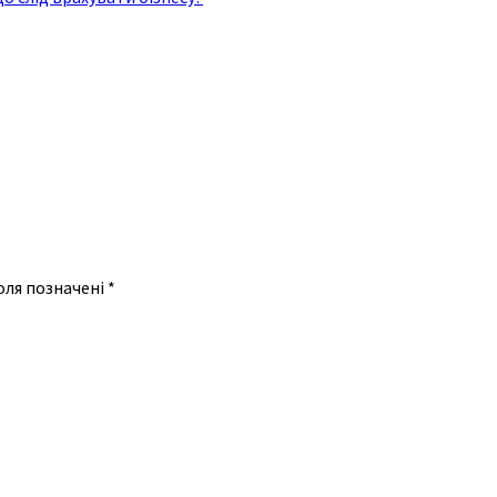
оля позначені
*