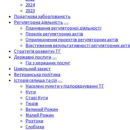
2024
2023
Податкова заборгованість
Регуляторна діяльність
Планування регуляторної діяльності
Перелік регуляторних актів
Оприлюднення проектів регуляторних актів
Відстеження результативності регуляторних акті
Стратегія розвитку ТГ
Державні послуги
Гід з держаних послуг
Цивільний захист
Ветеранська політика
Історія селища та сіл
Населені пункти у підпорядкуванні ТГ
Кути
Старі Кути
Тюдів
Великий Рожин
Малий Рожин
Розтоки
Слобідка