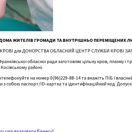
ІДОМА ЖИТЕЛІВ ГРОМАДИ ТА ВНУТРІШНЬО ПЕРЕМІЩЕНИХ Л
 КРОВІ для ДОНОРСТВА ОБЛАСНИЙ ЦЕНТР СЛУЖБИ КРОВІ ЗА
нківської обласної ради заготовляє цільну кров, плазму і тр
 Косівському районі.
зателефонуйте на номер 0(96)229-88-14 та вкажіть ПІБ і влас
ти з собою паспорт/ID-картка та ідентифікаційний код. Допус
о слід врахувати бізнесу?