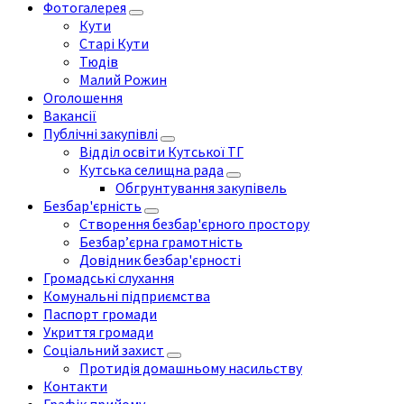
Фотогалерея
Кути
Старі Кути
Тюдів
Малий Рожин
Оголошення
Вакансії
Публічні закупівлі
Відділ освіти Кутської ТГ
Кутська селищна рада
Обгрунтування закупівель
Безбар'єрність
Створення безбар'єрного простору
Безбар’єрна грамотність
Довідник безбар'єрності
Громадські слухання
Комунальні підприємства
Паспорт громади
Укриття громади
Соціальний захист
Протидія домашньому насильству
Контакти