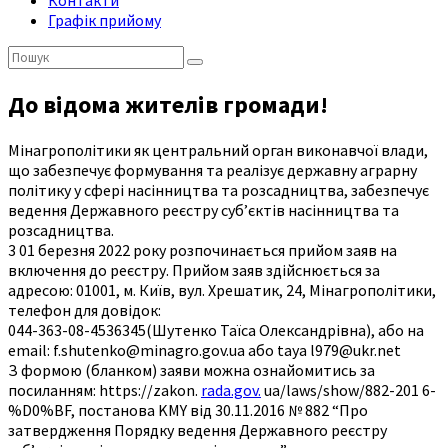
Контакти
Графік прийому
Пошук:
До відома жителів громади!
Мінагрополітики як центральний орган виконавчої влади,
що забезпечує формування та реалізує державну аграрну
політику у сфері насінництва та розсадництва, забезпечує
ведення Державного реєстру суб’єктів насінництва та
розсадництва.
3 01 березня 2022 року розпочинається прийом заяв на
включення до реєстру. Прийом заяв здійснюється за
адресою: 01001, м. Київ, вул. Хрешатик, 24, Мінагрополітики,
телефон для довідок:
044-363-08-4536345(Шутенко Taïca Олександрівна), або на
email: f.shutenko@minagro.gov.uа aбо taya l979@ukr.net
З формою (бланком) заяви можна ознайомитись за
посиланням: https://zakon.
rada.gov.
ua/laws/show/882-201 6-
%D0%BF, постанова KMY від 30.11.2016 № 882 “Про
затвердження Порядку ведення Державного реєстру