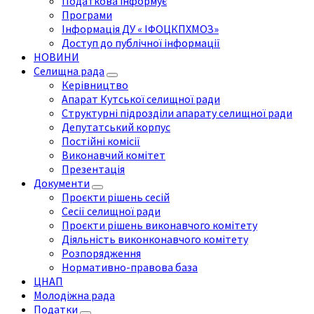
Податкова інформує
Програми
Інформація ДУ « ІФОЦКПХМОЗ»
Доступ до публічної інформації
НОВИНИ
Селищна рада
Керівництво
Апарат Кутської селищної ради
Структурні підрозділи апарату селищної ради
Депутатський корпус
Постійні комісії
Виконавчий комітет
Презентація
Документи
Проєкти рішень сесій
Сесії селищної ради
Проєкти рішень виконавчого комітету
Діяльність виконконавчого комітету
Розпорядження
Нормативно-правова база
ЦНАП
Молодіжна рада
Податки