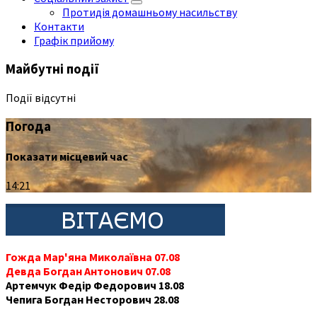
Протидія домашньому насильству
Контакти
Графік прийому
Майбутні події
Події відсутні
Погода
Показати місцевий час
14:21
Гожда Мар'яна Миколаївна 07.08
Девда Богдан Антонович 07.08
Артемчук Федір Федорович 18.08
Чепига Богдан Несторович 28.08