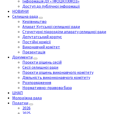
Інформація ДУ « ІФОЦКПХМОЗ»
Доступ до публічної інформації
НОВИНИ
Селищна рада
Керівництво
Апарат Кутської селищної ради
Структурні підрозділи апарату селищної ради
Депутатський корпус
Постійні комісії
Виконавчий комітет
Презентація
Документи
Проєкти рішень сесій
Сесії селищної ради
Проєкти рішень виконавчого комітету
Діяльність виконконавчого комітету
Розпорядження
Нормативно-правова база
ЦНАП
Молодіжна рада
Податки
2026
2025