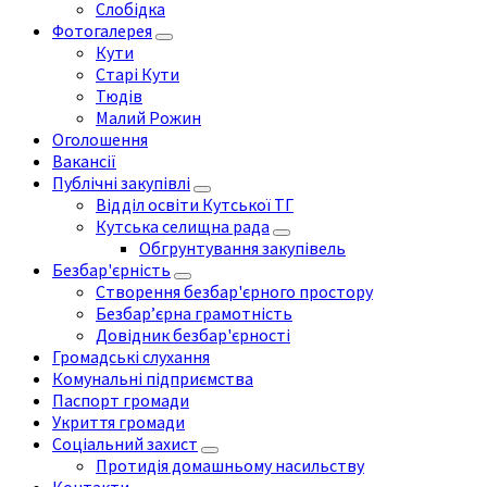
Слобідка
Фотогалерея
Кути
Старі Кути
Тюдів
Малий Рожин
Оголошення
Вакансії
Публічні закупівлі
Відділ освіти Кутської ТГ
Кутська селищна рада
Обгрунтування закупівель
Безбар'єрність
Створення безбар'єрного простору
Безбар’єрна грамотність
Довідник безбар'єрності
Громадські слухання
Комунальні підприємства
Паспорт громади
Укриття громади
Соціальний захист
Протидія домашньому насильству