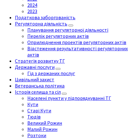
2024
2023
Податкова заборгованість
Регуляторна діяльність
Планування регуляторної діяльності
Перелік регуляторних актів
Оприлюднення проектів регуляторних актів
Відстеження результативності регуляторних
актів
Стратегія розвитку ТГ
Державні послуги
Гід з держаних послуг
Цивільний захист
Ветеранська політика
Історія селища та сіл
Населені пункти у підпорядкуванні ТГ
Кути
Старі Кути
Тюдів
Великий Рожин
Малий Рожин
Розтоки