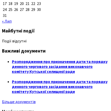
17
18
19
20
21
22
23
24
25
26
27
28
29
30
31
« Лип
Майбутні події
Події відсутні
Важливі документи
Розпорядження про призначення дати та порядку
денного чергового засідання виконавчого
комітету Кутської селищної ради
Розпорядження про призначення дати та порядку
денного чергового засідання виконавчого
комітету Кутської селищної ради
Більше документів