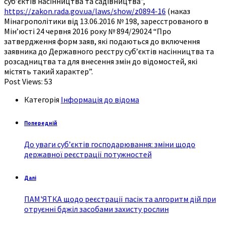
суб’єктів насінництва та садівництва”,
https://zakon.rada.gov.ua/laws/show/z0894-16
(наказ
Мінагрополітики від 13.06.2016 № 198, заресстрованого в
Мін’юсті 24 червня 2016 року № 894/29024 “Про
затвердження форм заяв, які подаються до включення
заявника до Державного реєстру суб’єктів насінництва та
розсадництва та для внесення змін до відомостей, які
містять такий характер”.
Post Views:
53
Категорія
Інформація до відома
Попередній
До уваги суб’єктів господарювання: зміни щодо
державної реєстрації потужностей
Далі
ПАМ'ЯТКА щодо реєстрації пасік та алгоритм дій при
отруєнні бджіл засобами захисту рослин