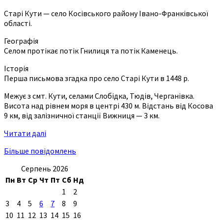
Старі Кути — село Косівського району Івано-Франківської
області.
Географія
Селом протікає потік Гнилиця та потік Каменець.
Історія
Перша письмова згадка про село Старі Кути в 1448 р.
Межує з смт. Кути, селами Слобідка, Тюдів, Черганівка.
Висота над рівнем моря в центрі 430 м. Відстань від Косова
9 км, від залізничної станції Вижниця — 3 км.
Читати далі
Більше повідомлень
Серпень 2026
Пн
Вт
Ср
Чт
Пт
Сб
Нд
1
2
3
4
5
6
7
8
9
10
11
12
13
14
15
16