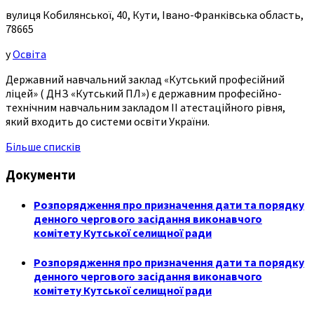
вулиця Кобилянської, 40, Кути, Івано-Франківська область,
78665
у
Освіта
Державний навчальний заклад «Кутський професійний
ліцей» ( ДНЗ «Кутський ПЛ») є державним професійно-
технічним навчальним закладом ІІ атестаційного рівня,
який входить до системи освіти України.
Більше списків
Документи
Розпорядження про призначення дати та порядку
денного чергового засідання виконавчого
комітету Кутської селищної ради
Розпорядження про призначення дати та порядку
денного чергового засідання виконавчого
комітету Кутської селищної ради