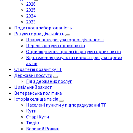
2026
2025
2024
2023
Податкова заборгованість
Регуляторна діяльність
Планування регуляторної діяльності
Перелік регуляторних актів
Оприлюднення проектів регуляторних актів
Відстеження результативності регуляторних
актів
Стратегія розвитку ТГ
Державні послуги
Гід з держаних послуг
Цивільний захист
Ветеранська політика
Історія селища та сіл
Населені пункти у підпорядкуванні ТГ
Кути
Старі Кути
Тюдів
Великий Рожин