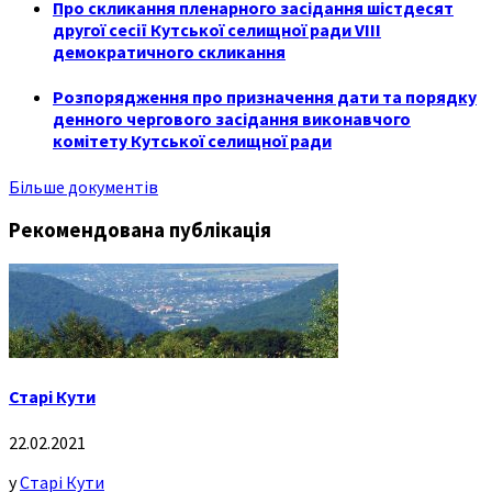
Про скликання пленарного засідання шістдесят
другої сесії Кутської селищної ради VIII
демократичного скликання
Розпорядження про призначення дати та порядку
денного чергового засідання виконавчого
комітету Кутської селищної ради
Більше документів
Рекомендована публікація
Старі Кути
22.02.2021
у
Старі Кути