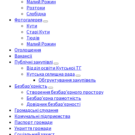
Малий Рожин
Розтоки
Слобідка
Фотогалерея
Кути
Старі Кути
Тюдів
Малий Рожин
Оголошення
Вакансії
Публічні закупівлі
Відділ освіти Кутської ТГ
Кутська селищна рада
Обгрунтування закупівель
Безбар'єрність
Створення безбар'єрного простору
Безбар’єрна грамотність
Довідник безбар'єрності
Громадські слухання
Комунальні підприємства
Паспорт громади
Укриття громади
Соціальний захист