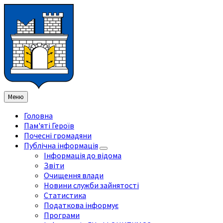
Перейти
Перейдіть
Перейдіть
Перейти
до
на
на
до
змісту
ліву
праву
нижнього
бічну
бічну
колонтитула
панель
панель
Меню
Головна
Пам'яті Героїв
Почесні громадяни
Публічна інформація
Інформація до відома
Звіти
Очищення влади
Новини служби зайнятості
Статистика
Податкова інформує
Програми