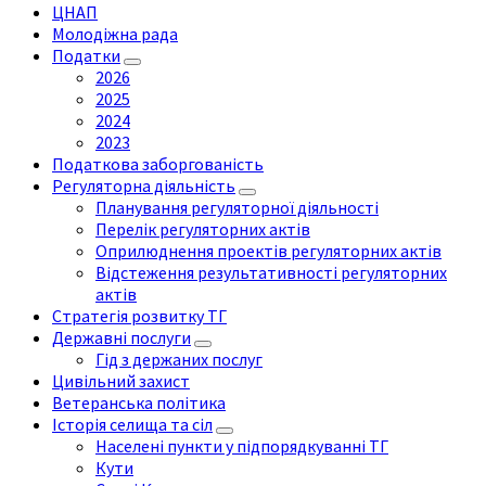
ЦНАП
Молодіжна рада
Податки
2026
2025
2024
2023
Податкова заборгованість
Регуляторна діяльність
Планування регуляторної діяльності
Перелік регуляторних актів
Оприлюднення проектів регуляторних актів
Відстеження результативності регуляторних
актів
Стратегія розвитку ТГ
Державні послуги
Гід з держаних послуг
Цивільний захист
Ветеранська політика
Історія селища та сіл
Населені пункти у підпорядкуванні ТГ
Кути