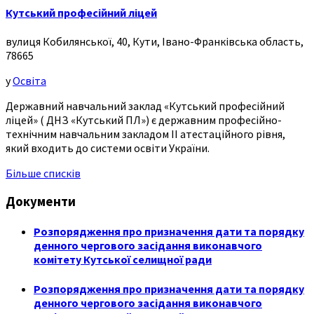
Кутський професійний ліцей
вулиця Кобилянської, 40, Кути, Івано-Франківська область,
78665
у
Освіта
Державний навчальний заклад «Кутський професійний
ліцей» ( ДНЗ «Кутський ПЛ») є державним професійно-
технічним навчальним закладом ІІ атестаційного рівня,
який входить до системи освіти України.
Більше списків
Документи
Розпорядження про призначення дати та порядку
денного чергового засідання виконавчого
комітету Кутської селищної ради
Розпорядження про призначення дати та порядку
денного чергового засідання виконавчого