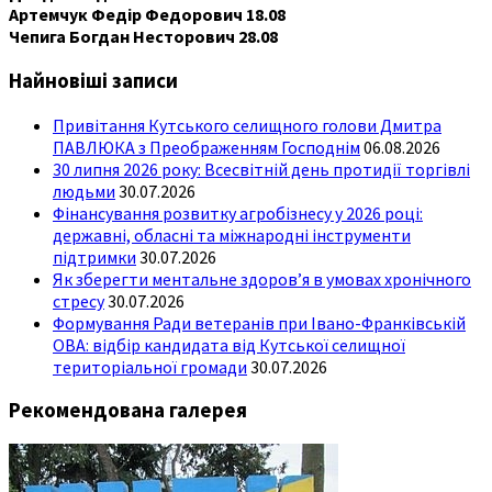
Артемчук Федір Федорович 18.08
Чепига Богдан Несторович 28.08
Найновіші записи
Привітання Кутського селищного голови Дмитра
ПАВЛЮКА з Преображенням Господнім
06.08.2026
30 липня 2026 року: Всесвітній день протидії торгівлі
людьми
30.07.2026
Фінансування розвитку агробізнесу у 2026 році:
державні, обласні та міжнародні інструменти
підтримки
30.07.2026
Як зберегти ментальне здоров’я в умовах хронічного
стресу
30.07.2026
Формування Ради ветеранів при Івано-Франківській
ОВА: відбір кандидата від Кутської селищної
територіальної громади
30.07.2026
Рекомендована галерея