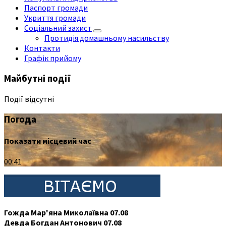
Паспорт громади
Укриття громади
Соціальний захист
Протидія домашньому насильству
Контакти
Графік прийому
Майбутні події
Події відсутні
Погода
Показати місцевий час
00:41
Гожда Мар'яна Миколаївна 07.08
Девда Богдан Антонович 07.08