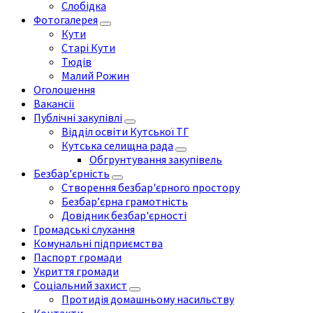
Слобідка
Фотогалерея
Кути
Старі Кути
Тюдів
Малий Рожин
Оголошення
Вакансії
Публічні закупівлі
Відділ освіти Кутської ТГ
Кутська селищна рада
Обгрунтування закупівель
Безбар'єрність
Створення безбар'єрного простору
Безбар’єрна грамотність
Довідник безбар'єрності
Громадські слухання
Комунальні підприємства
Паспорт громади
Укриття громади
Соціальний захист
Протидія домашньому насильству