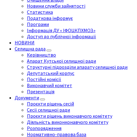
Новини служби зайнятості
Статистика
Податкова інформує
Програми
Інформація ДУ « ІФОЦКПХМОЗ»
Доступ до публічної інформації
НОВИНИ
Селищна рада
Керівництво
Апарат Кутської селищної ради
Структурні підрозділи апарату селищної ради
Депутатський корпус
Постійні комісії
Виконавчий комітет
Презентація
Документи
Проєкти рішень сесій
Сесії селищної ради
Проєкти рішень виконавчого комітету
Діяльність виконконавчого комітету
Розпорядження
Нормативно-правова база