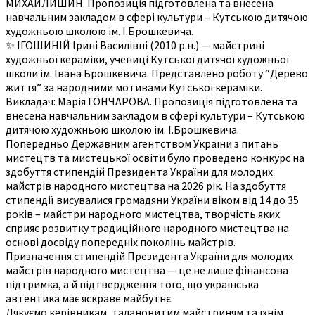
МИХАЙЛИШИН. Пропозиція підготовлена та внесена
навчальним закладом в сфері культури – Кутською дитячою
художньою школою ім. І.Брошкевича.
✨ ІГОШИНІЙ Ірині Василівні (2010 р.н.) — майстрині
художньої кераміки, учениці Кутської дитячої художньої
школи ім. Івана Брошкевича. Представлено роботу “Дерево
життя” за народними мотивами Кутської кераміки.
Викладач: Марія ГОНЧАРОВА. Пропозиція підготовлена та
внесена навчальним закладом в сфері культури – Кутською
дитячою художньою школою ім. І.Брошкевича.
Попередньо Державним агентством України з питань
мистецтв та мистецької освіти було проведено конкурс на
здобуття стипендій Президента України для молодих
майстрів народного мистецтва на 2026 рік. На здобуття
стипендії висувалися громадяни України віком від 14 до 35
років – майстри народного мистецтва, творчість яких
сприяє розвитку традиційного народного мистецтва на
основі досвіду попередніх поколінь майстрів.
Призначення стипендій Президента України для молодих
майстрів народного мистецтва — це не лише фінансова
підтримка, а й підтвердження того, що українська
автентика має яскраве майбутнє.
Дякуємо керівникам, талановитим майстриням та їхнім