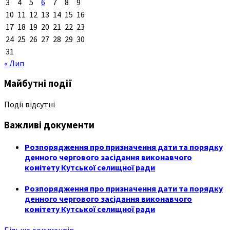
3
4
5
6
7
8
9
10
11
12
13
14
15
16
17
18
19
20
21
22
23
24
25
26
27
28
29
30
31
« Лип
Майбутні події
Події відсутні
Важливі документи
Розпорядження про призначення дати та порядку
денного чергового засідання виконавчого
комітету Кутської селищної ради
Розпорядження про призначення дати та порядку
денного чергового засідання виконавчого
комітету Кутської селищної ради