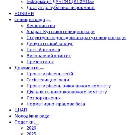
Інформація ДУ « ІФОЦКПХМОЗ»
Доступ до публічної інформації
НОВИНИ
Селищна рада
Керівництво
Апарат Кутської селищної ради
Структурні підрозділи апарату селищної ради
Депутатський корпус
Постійні комісії
Виконавчий комітет
Презентація
Документи
Проєкти рішень сесій
Сесії селищної ради
Проєкти рішень виконавчого комітету
Діяльність виконконавчого комітету
Розпорядження
Нормативно-правова база
ЦНАП
Молодіжна рада
Податки
2026
2025