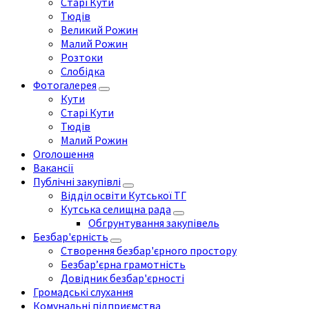
Старі Кути
Тюдів
Великий Рожин
Малий Рожин
Розтоки
Слобідка
Фотогалерея
Кути
Старі Кути
Тюдів
Малий Рожин
Оголошення
Вакансії
Публічні закупівлі
Відділ освіти Кутської ТГ
Кутська селищна рада
Обгрунтування закупівель
Безбар'єрність
Створення безбар'єрного простору
Безбар’єрна грамотність
Довідник безбар'єрності
Громадські слухання
Комунальні підприємства