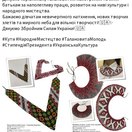
батькам за наполегливу працю, розвиток на ниві культури і
народного мистецтва.
Бажаємо дівчатам невичерпного натхнення, нових творчих
злетів та мирного неба для вільної творчості! 🇺🇦✨
Дякуємо Збройним Силам України! 🇺🇦
#Кути #НароднеМистецтво #ТалановитаМолодь
#СтипендіяПрезидента #УкраїнськаКультура