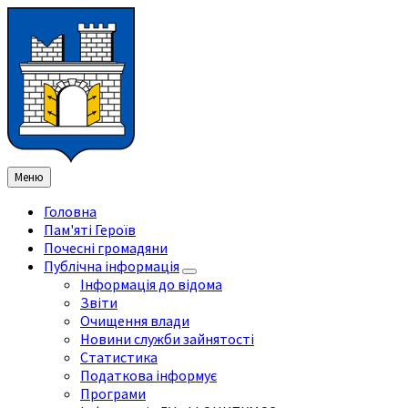
Перейти
Перейдіть
Перейдіть
Перейти
до
на
на
до
змісту
ліву
праву
нижнього
бічну
бічну
колонтитула
панель
панель
Меню
Головна
Пам'яті Героїв
Почесні громадяни
Публічна інформація
Інформація до відома
Звіти
Очищення влади
Новини служби зайнятості
Статистика
Податкова інформує
Програми