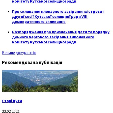
комітету Кутської селищної ради
Про скликання пленарного засідання шістдесят
другої сесії Кутської селищної ради VIII
демократичного скликання
Розпорядження про призначення дати та порядку
денного чергового засідання виконавчого
комітету Кутської селищної ради
Більше документів
Рекомендована публікація
Старі Кути
22.02.2021