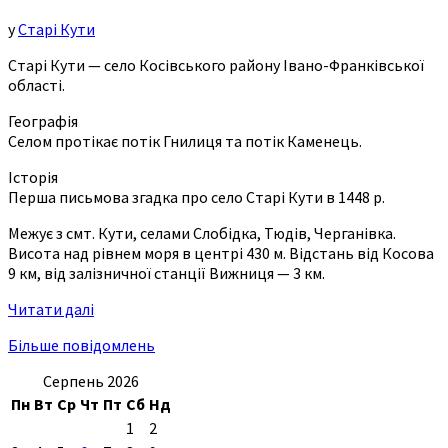
у
Старі Кути
Старі Кути — село Косівського району Івано-Франківської
області.
Географія
Селом протікає потік Гнилиця та потік Каменець.
Історія
Перша письмова згадка про село Старі Кути в 1448 р.
Межує з смт. Кути, селами Слобідка, Тюдів, Черганівка.
Висота над рівнем моря в центрі 430 м. Відстань від Косова
9 км, від залізничної станції Вижниця — 3 км.
Читати далі
Більше повідомлень
Серпень 2026
Пн
Вт
Ср
Чт
Пт
Сб
Нд
1
2