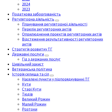
2024
2023
Податкова заборгованість
Регуляторна діяльність
Планування регуляторної діяльності
Перелік регуляторних актів
Оприлюднення проектів регуляторних актів
Відстеження результативності регуляторних
актів
Стратегія розвитку ТГ
Державні послуги
Гід з держаних послуг
Цивільний захист
Ветеранська політика
Історія селища та сіл
Населені пункти у підпорядкуванні ТГ
Кути
Старі Кути
Тюдів
Великий Рожин
Малий Рожин
Розтоки