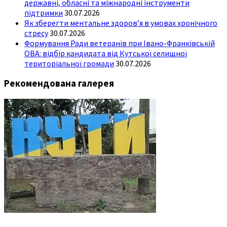
державні, обласні та міжнародні інструменти
підтримки
30.07.2026
Як зберегти ментальне здоров’я в умовах хронічного
стресу
30.07.2026
Формування Ради ветеранів при Івано-Франківській
ОВА: відбір кандидата від Кутської селищної
територіальної громади
30.07.2026
Рекомендована галерея