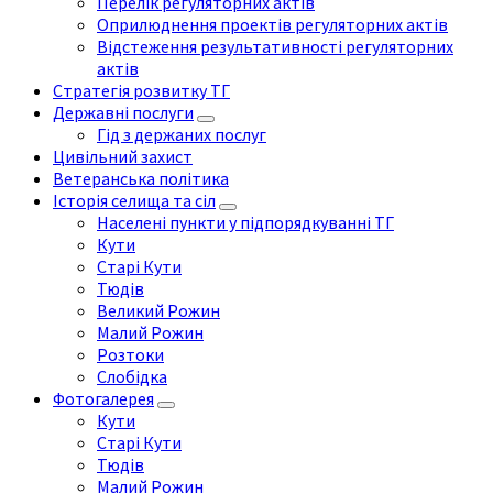
Перелік регуляторних актів
Оприлюднення проектів регуляторних актів
Відстеження результативності регуляторних
актів
Стратегія розвитку ТГ
Державні послуги
Гід з держаних послуг
Цивільний захист
Ветеранська політика
Історія селища та сіл
Населені пункти у підпорядкуванні ТГ
Кути
Старі Кути
Тюдів
Великий Рожин
Малий Рожин
Розтоки
Слобідка
Фотогалерея
Кути
Старі Кути
Тюдів
Малий Рожин