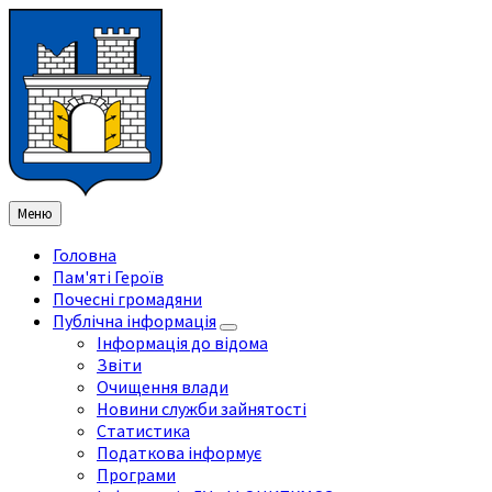
Перейти
Перейдіть
Перейдіть
Перейти
до
на
на
до
змісту
ліву
праву
нижнього
бічну
бічну
колонтитула
панель
панель
Меню
Головна
Пам'яті Героїв
Почесні громадяни
Публічна інформація
Інформація до відома
Звіти
Очищення влади
Новини служби зайнятості
Статистика
Податкова інформує
Програми