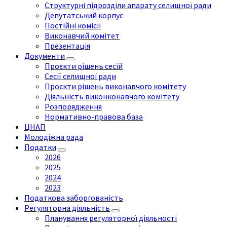
Структурні підрозділи апарату селищної ради
Депутатський корпус
Постійні комісії
Виконавчий комітет
Презентація
Документи
Проєкти рішень сесій
Сесії селищної ради
Проєкти рішень виконавчого комітету
Діяльність виконконавчого комітету
Розпорядження
Нормативно-правова база
ЦНАП
Молодіжна рада
Податки
2026
2025
2024
2023
Податкова заборгованість
Регуляторна діяльність
Планування регуляторної діяльності