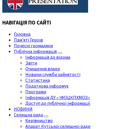
НАВІГАЦІЯ ПО САЙТІ
Головна
Пам'яті Героїв
Почесні громадяни
Публічна інформація
Інформація до відома
Звіти
Очищення влади
Новини служби зайнятості
Статистика
Податкова інформує
Програми
Інформація ДУ « ІФОЦКПХМОЗ»
Доступ до публічної інформації
НОВИНИ
Селищна рада
Керівництво
Апарат Кутської селищної ради