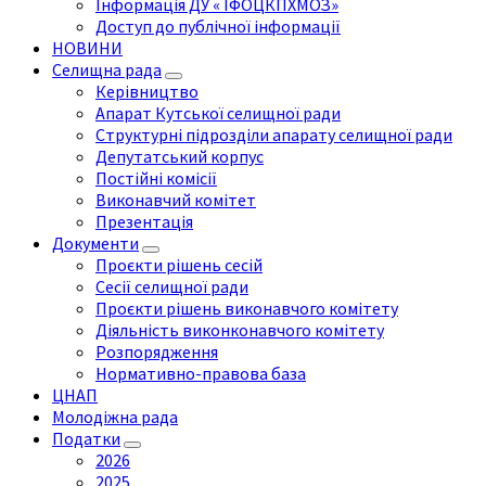
Інформація ДУ « ІФОЦКПХМОЗ»
Доступ до публічної інформації
НОВИНИ
Селищна рада
Керівництво
Апарат Кутської селищної ради
Структурні підрозділи апарату селищної ради
Депутатський корпус
Постійні комісії
Виконавчий комітет
Презентація
Документи
Проєкти рішень сесій
Сесії селищної ради
Проєкти рішень виконавчого комітету
Діяльність виконконавчого комітету
Розпорядження
Нормативно-правова база
ЦНАП
Молодіжна рада
Податки
2026
2025