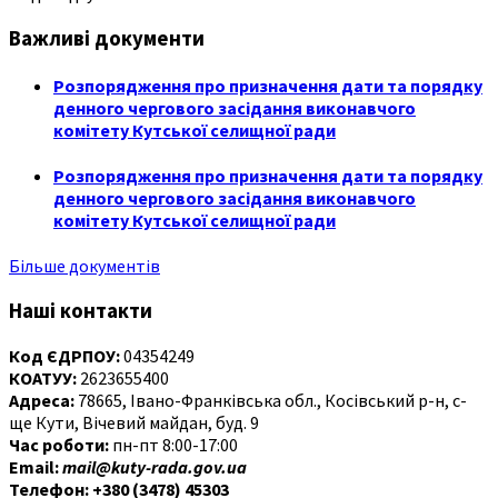
Важливі документи
Розпорядження про призначення дати та порядку
денного чергового засідання виконавчого
комітету Кутської селищної ради
Розпорядження про призначення дати та порядку
денного чергового засідання виконавчого
комітету Кутської селищної ради
Більше документів
Наші контакти
Код ЄДРПОУ:
04354249
КОАТУУ:
2623655400
Адреса:
78665, Івано-Франківська обл., Косівський р-н, с-
ще Кути, Вічевий майдан, буд. 9
Час роботи:
пн-пт 8:00-17:00
Email:
mail@kuty-rada.gov.ua
Телефон: +380 (3478) 45303