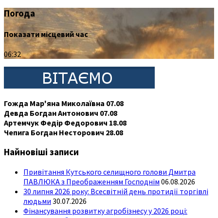
Погода
Показати місцевий час
06:32
Гожда Мар'яна Миколаївна 07.08
Девда Богдан Антонович 07.08
Артемчук Федір Федорович 18.08
Чепига Богдан Несторович 28.08
Найновіші записи
Привітання Кутського селищного голови Дмитра
ПАВЛЮКА з Преображенням Господнім
06.08.2026
30 липня 2026 року: Всесвітній день протидії торгівлі
людьми
30.07.2026
Фінансування розвитку агробізнесу у 2026 році: