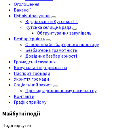
Оголошення
Вакансії
Публічні закупівлі
Відділ освіти Кутської ТГ
Кутська селищна рада
Обгрунтування закупівель
Безбар'єрність
Створення безбар'єрного простору
Безбар’єрна грамотність
Довідник безбар'єрності
Громадські слухання
Комунальні підприємства
Паспорт громади
Укриття громади
Соціальний захист
Протидія домашньому насильству
Контакти
Графік прийому
Майбутні події
Події відсутні