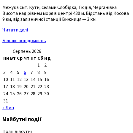
Межує з смт. Кути, селами Слобідка, Тюдів, Черганівка.
Висота над рівнем моря в центрі 430 м. Відстань від Косова
9 км, від залізничної станції Вижниця — 3 км.
Читати далі
Більше повідомлень
Серпень 2026
Пн
Вт
Ср
Чт
Пт
Сб
Нд
1
2
3
4
5
6
7
8
9
10
11
12
13
14
15
16
17
18
19
20
21
22
23
24
25
26
27
28
29
30
31
« Лип
Майбутні події
Події відсутні