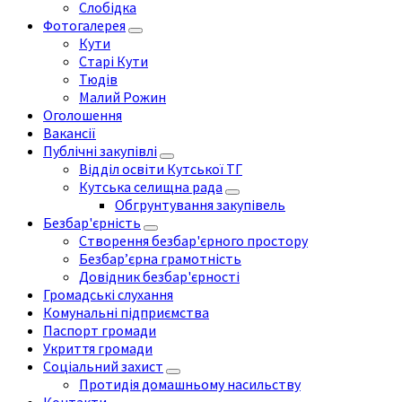
Слобідка
Фотогалерея
Кути
Старі Кути
Тюдів
Малий Рожин
Оголошення
Вакансії
Публічні закупівлі
Відділ освіти Кутської ТГ
Кутська селищна рада
Обгрунтування закупівель
Безбар'єрність
Створення безбар'єрного простору
Безбар’єрна грамотність
Довідник безбар'єрності
Громадські слухання
Комунальні підприємства
Паспорт громади
Укриття громади
Соціальний захист
Протидія домашньому насильству