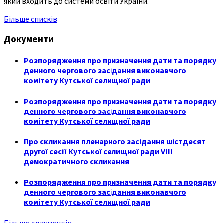
який входить до системи освіти України.
Більше списків
Документи
Розпорядження про призначення дати та порядку
денного чергового засідання виконавчого
комітету Кутської селищної ради
Розпорядження про призначення дати та порядку
денного чергового засідання виконавчого
комітету Кутської селищної ради
Про скликання пленарного засідання шістдесят
другої сесії Кутської селищної ради VIII
демократичного скликання
Розпорядження про призначення дати та порядку
денного чергового засідання виконавчого
комітету Кутської селищної ради
Більше документів