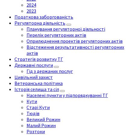
2024
2023
Податкова заборгованість
Регуляторна діяльність
Планування регуляторної діяльності
Перелік регуляторних актів
Оприлюднення проектів регуляторних актів
Відстеження результативності регуляторних
актів
Стратегія розвитку ТГ
Державні послуги
Гід з держаних послуг
Цивільний захист
Ветеранська політика
Історія селища та сіл
Населені пункти у підпорядкуванні ТГ
Кути
Старі Кути
Тюдів
Великий Рожин
Малий Рожин
Розтоки