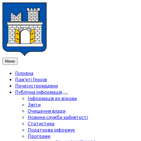
Перейти
Перейдіть
Перейдіть
Перейти
до
на
на
до
змісту
ліву
праву
нижнього
бічну
бічну
колонтитула
панель
панель
Меню
Головна
Пам'яті Героїв
Почесні громадяни
Публічна інформація
Інформація до відома
Звіти
Очищення влади
Новини служби зайнятості
Статистика
Податкова інформує
Програми