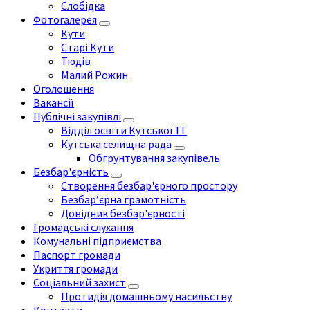
Слобідка
Фотогалерея
Кути
Старі Кути
Тюдів
Малий Рожин
Оголошення
Вакансії
Публічні закупівлі
Відділ освіти Кутської ТГ
Кутська селищна рада
Обгрунтування закупівель
Безбар'єрність
Створення безбар'єрного простору
Безбар’єрна грамотність
Довідник безбар'єрності
Громадські слухання
Комунальні підприємства
Паспорт громади
Укриття громади
Соціальний захист
Протидія домашньому насильству