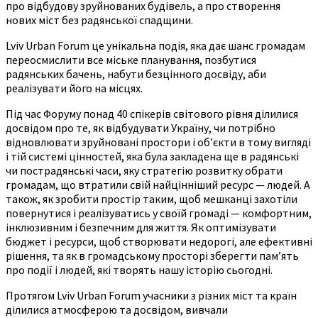
про відбудову зруйнованих будівель, а про створення
нових міст без радянської спадщини.
Lviv Urban Forum це унікальна подія, яка дає шанс громадам
переосмислити все міське планування, позбутися
радянських бачень, набути безцінного досвіду, аби
реалізувати його на місцях.
Під час Форуму понад 40 спікерів світового рівня ділилися
досвідом про те, як відбудувати Україну, чи потрібно
відновлювати зруйновані простори і об’єкти в тому вигляді
і тій системі цінностей, яка була закладена ще в радянські
чи пострадянські часи, яку стратегію розвитку обрати
громадам, що втратили свій найцінніший ресурс — людей. А
також, як зробити простір таким, щоб мешканці захотіли
повернутися і реалізуватись у своїй громаді — комфортним,
інклюзивним і безпечним для життя. Як оптимізувати
бюджет і ресурси, щоб створювати недорогі, але ефективні
рішення, та як в громадському просторі зберегти пам’ять
про події і людей, які творять нашу історію сьогодні.
Протягом Lviv Urban Forum учасники з різних міст та країн
ділилися атмосферою та досвідом, вивчали