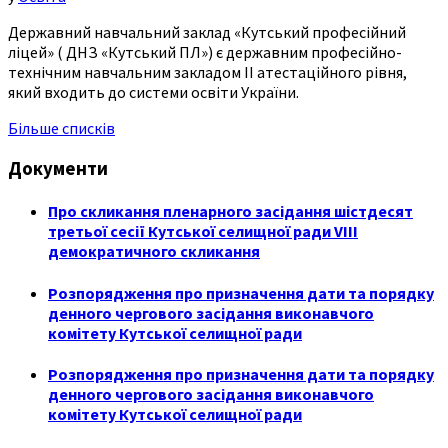
Державний навчальний заклад «Кутський професійний
ліцей» ( ДНЗ «Кутський ПЛ») є державним професійно-
технічним навчальним закладом ІІ атестаційного рівня,
який входить до системи освіти України.
Більше списків
Документи
Про скликання пленарного засідання шістдесят
третьої сесії Кутської селищної ради VIII
демократичного скликання
Розпорядження про призначення дати та порядку
денного чергового засідання виконавчого
комітету Кутської селищної ради
Розпорядження про призначення дати та порядку
денного чергового засідання виконавчого
комітету Кутської селищної ради