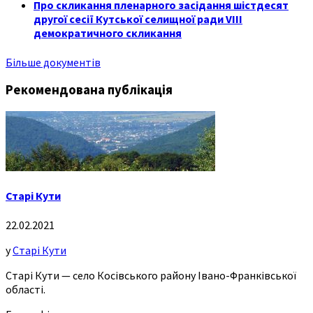
Про скликання пленарного засідання шістдесят
другої сесії Кутської селищної ради VIII
демократичного скликання
Більше документів
Рекомендована публікація
Старі Кути
22.02.2021
у
Старі Кути
Старі Кути — село Косівського району Івано-Франківської
області.