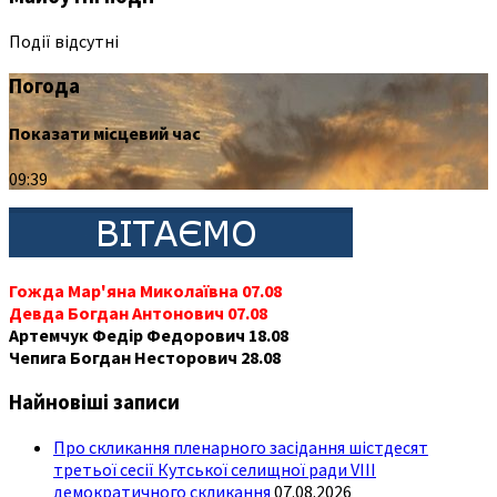
Події відсутні
Погода
Показати місцевий час
09:39
Гожда Мар'яна Миколаївна 07.08
Девда Богдан Антонович 07.08
Артемчук Федір Федорович 18.08
Чепига Богдан Несторович 28.08
Найновіші записи
Про скликання пленарного засідання шістдесят
третьої сесії Кутської селищної ради VIII
демократичного скликання
07.08.2026