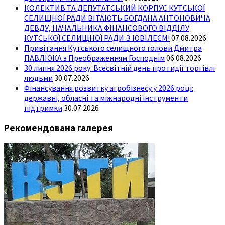
КОЛЕКТИВ ТА ДЕПУТАТСЬКИЙ КОРПУС КУТСЬКОЇ
СЕЛИЩНОЇ РАДИ ВІТАЮТЬ БОГДАНА АНТОНОВИЧА
ДЕВДУ, НАЧАЛЬНИКА ФІНАНСОВОГО ВІДДІЛУ
КУТСЬКОЇ СЕЛИЩНОЇ РАДИ З ЮВІЛЕЄМ!
07.08.2026
Привітання Кутського селищного голови Дмитра
ПАВЛЮКА з Преображенням Господнім
06.08.2026
30 липня 2026 року: Всесвітній день протидії торгівлі
людьми
30.07.2026
Фінансування розвитку агробізнесу у 2026 році:
державні, обласні та міжнародні інструменти
підтримки
30.07.2026
Рекомендована галерея