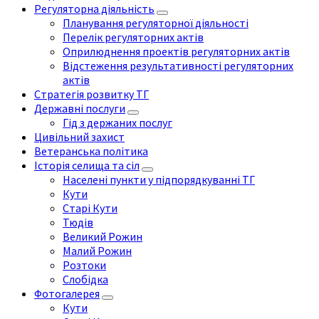
Регуляторна діяльність
Планування регуляторної діяльності
Перелік регуляторних актів
Оприлюднення проектів регуляторних актів
Відстеження результативності регуляторних
актів
Стратегія розвитку ТГ
Державні послуги
Гід з держаних послуг
Цивільний захист
Ветеранська політика
Історія селища та сіл
Населені пункти у підпорядкуванні ТГ
Кути
Старі Кути
Тюдів
Великий Рожин
Малий Рожин
Розтоки
Слобідка
Фотогалерея
Кути