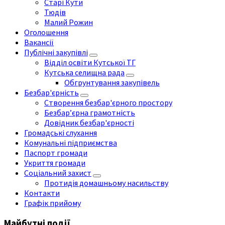
Старі Кути
Тюдів
Малий Рожин
Оголошення
Вакансії
Публічні закупівлі
Відділ освіти Кутської ТГ
Кутська селищна рада
Обгрунтування закупівель
Безбар'єрність
Створення безбар'єрного простору
Безбар’єрна грамотність
Довідник безбар'єрності
Громадські слухання
Комунальні підприємства
Паспорт громади
Укриття громади
Соціальний захист
Протидія домашньому насильству
Контакти
Графік прийому
Майбутні події