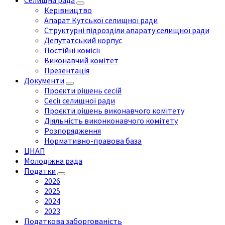
Селищна рада
Керівництво
Апарат Кутської селищної ради
Структурні підрозділи апарату селищної ради
Депутатський корпус
Постійні комісії
Виконавчий комітет
Презентація
Документи
Проєкти рішень сесій
Сесії селищної ради
Проєкти рішень виконавчого комітету
Діяльність виконконавчого комітету
Розпорядження
Нормативно-правова база
ЦНАП
Молодіжна рада
Податки
2026
2025
2024
2023
Податкова заборгованість