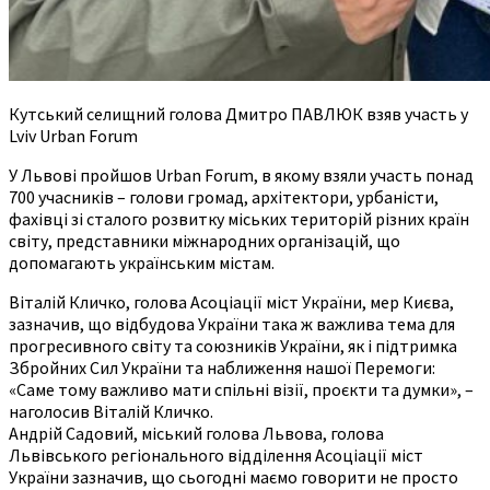
Кутський селищний голова Дмитро ПАВЛЮК взяв участь у
Lviv Urban Forum
У Львові пройшов Urban Forum, в якому взяли участь понад
700 учасників – голови громад, архітектори, урбаністи,
фахівці зі сталого розвитку міських територій різних країн
світу, представники міжнародних організацій, що
допомагають українським містам.
Віталій Кличко, голова Асоціації міст України, мер Києва,
зазначив, що відбудова України така ж важлива тема для
прогресивного світу та союзників України, як і підтримка
Збройних Сил України та наближення нашої Перемоги:
«Саме тому важливо мати спільні візії, проєкти та думки», –
наголосив Віталій Кличко.
Андрій Садовий, міський голова Львова, голова
Львівського регіонального відділення Асоціації міст
України зазначив, що сьогодні маємо говорити не просто