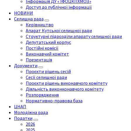
Інформація ДУ « ІФОЦКПХМОЗ»
Доступ до публічної інформації
НОВИНИ
Селищна рада
Керівництво
Апарат Кутської селищної ради
Структурні підрозділи апарату селищної ради
Депутатський корпус
Постійні комісії
Виконавчий комітет
Презентація
Документи
Проєкти рішень сесій
Сесії селищної ради
Проєкти рішень виконавчого комітету
Діяльність виконконавчого комітету
Розпорядження
Нормативно-правова база
ЦНАП
Молодіжна рада
Податки
2026
2025