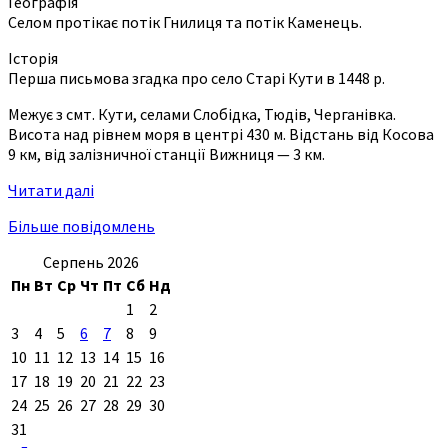
Географія
Селом протікає потік Гнилиця та потік Каменець.
Історія
Перша письмова згадка про село Старі Кути в 1448 р.
Межує з смт. Кути, селами Слобідка, Тюдів, Черганівка.
Висота над рівнем моря в центрі 430 м. Відстань від Косова
9 км, від залізничної станції Вижниця — 3 км.
Читати далі
Більше повідомлень
Серпень 2026
Пн
Вт
Ср
Чт
Пт
Сб
Нд
1
2
3
4
5
6
7
8
9
10
11
12
13
14
15
16
17
18
19
20
21
22
23
24
25
26
27
28
29
30
31