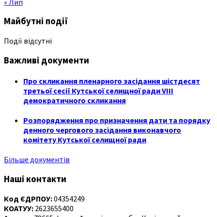
« Лип
Майбутні події
Події відсутні
Важливі документи
Про скликання пленарного засідання шістдесят
третьої сесії Кутської селищної ради VIII
демократичного скликання
Розпорядження про призначення дати та порядку
денного чергового засідання виконавчого
комітету Кутської селищної ради
Більше документів
Наші контакти
Код ЄДРПОУ:
04354249
КОАТУУ:
2623655400