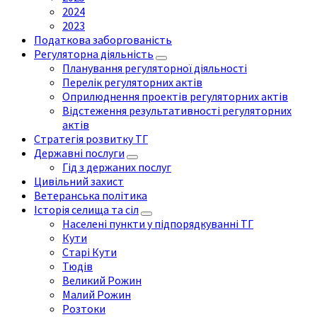
2024
2023
Податкова заборгованість
Регуляторна діяльність
Планування регуляторної діяльності
Перелік регуляторних актів
Оприлюднення проектів регуляторних актів
Відстеження результативності регуляторних
актів
Стратегія розвитку ТГ
Державні послуги
Гід з держаних послуг
Цивільний захист
Ветеранська політика
Історія селища та сіл
Населені пункти у підпорядкуванні ТГ
Кути
Старі Кути
Тюдів
Великий Рожин
Малий Рожин
Розтоки