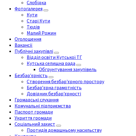
Слобідка
Фотогалерея
Кути
Старі Кути
Тюдів
Малий Рожин
Оголошення
Вакансії
Публічні закупівлі
Відділ освіти Кутської ТГ
Кутська селищна рада
Обгрунтування закупівель
Безбар'єрність
Створення безбар'єрного простору
Безбар’єрна грамотність
Довідник безбар'єрності
Громадські слухання
Комунальні підприємства
Паспорт громади
Укриття громади
Соціальний захист
Протидія домашньому насильству