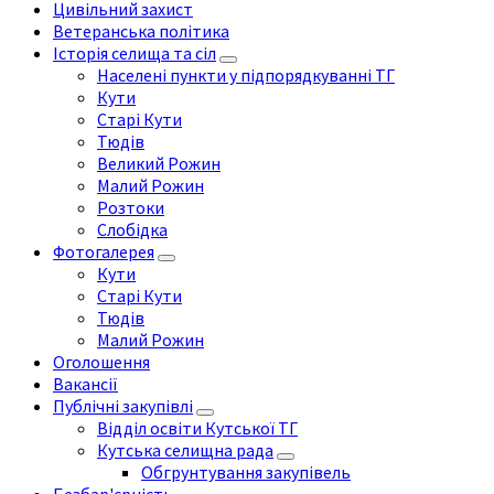
Цивільний захист
Ветеранська політика
Історія селища та сіл
Населені пункти у підпорядкуванні ТГ
Кути
Старі Кути
Тюдів
Великий Рожин
Малий Рожин
Розтоки
Слобідка
Фотогалерея
Кути
Старі Кути
Тюдів
Малий Рожин
Оголошення
Вакансії
Публічні закупівлі
Відділ освіти Кутської ТГ
Кутська селищна рада
Обгрунтування закупівель