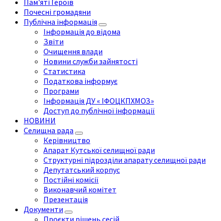
Пам'яті Героїв
Почесні громадяни
Публічна інформація
Інформація до відома
Звіти
Очищення влади
Новини служби зайнятості
Статистика
Податкова інформує
Програми
Інформація ДУ « ІФОЦКПХМОЗ»
Доступ до публічної інформації
НОВИНИ
Селищна рада
Керівництво
Апарат Кутської селищної ради
Структурні підрозділи апарату селищної ради
Депутатський корпус
Постійні комісії
Виконавчий комітет
Презентація
Документи
Проєкти рішень сесій