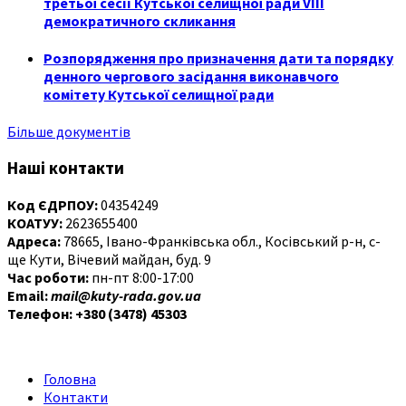
третьої сесії Кутської селищної ради VIII
демократичного скликання
Розпорядження про призначення дати та порядку
денного чергового засідання виконавчого
комітету Кутської селищної ради
Більше документів
Наші контакти
Код ЄДРПОУ:
04354249
КОАТУУ:
2623655400
Адреса:
78665, Івано-Франківська обл., Косівський р-н, с-
ще Кути, Вічевий майдан, буд. 9
Час роботи:
пн-пт 8:00-17:00
Email:
mail@kuty-rada.gov.ua
Телефон: +380 (3478) 45303
Головна
Контакти