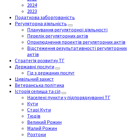
2024
2023
Податкова заборгованість
Регуляторна діяльність
Планування регуляторної діяльності
Перелік регуляторних актів
Оприлюднення проектів регуляторних актів
Відстеження результативності регуляторних
актів
Стратегія розвитку ТГ
Державні послуги
Гід з держаних послуг
Цивільний захист
Ветеранська політика
Історія селища та сіл
Населені пункти у підпорядкуванні ТГ
Кути
Старі Кути
Тюдів
Великий Рожин
Малий Рожин
Розтоки