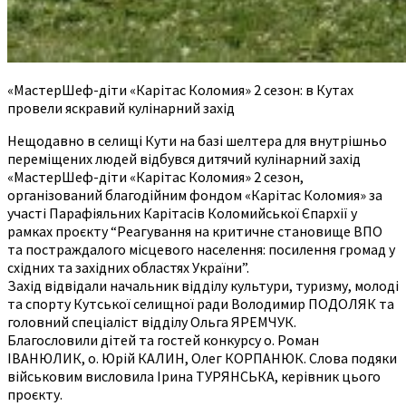
«МастерШеф-діти «Карітас Коломия» 2 сезон: в Кутах
провели яскравий кулінарний захід
Нещодавно в селищі Кути на базі шелтера для внутрішньо
переміщених людей відбувся дитячий кулінарний захід
«МастерШеф-діти «Карітас Коломия» 2 сезон,
організований благодійним фондом «Карітас Коломия» за
участі Парафіяльних Карітасів Коломийської Єпархії у
рамках проєкту “Реагування на критичне становище ВПО
та постраждалого місцевого населення: посилення громад у
східних та західних областях України”.
Захід відвідали начальник відділу культури, туризму, молоді
та спорту Кутської селищної ради Володимир ПОДОЛЯК та
головний спеціаліст відділу Ольга ЯРЕМЧУК.
Благословили дітей та гостей конкурсу о. Роман
ІВАНЮЛИК, о. Юрій КАЛИН, Олег КОРПАНЮК. Слова подяки
військовим висловила Ірина ТУРЯНСЬКА, керівник цього
проєкту.