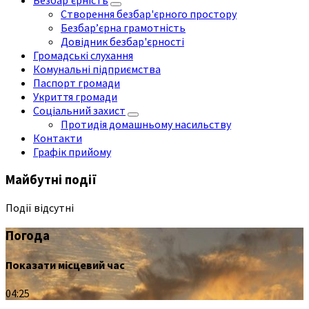
Безбар'єрність
Створення безбар'єрного простору
Безбар’єрна грамотність
Довідник безбар'єрності
Громадські слухання
Комунальні підприємства
Паспорт громади
Укриття громади
Соціальний захист
Протидія домашньому насильству
Контакти
Графік прийому
Майбутні події
Події відсутні
Погода
Показати місцевий час
04:25