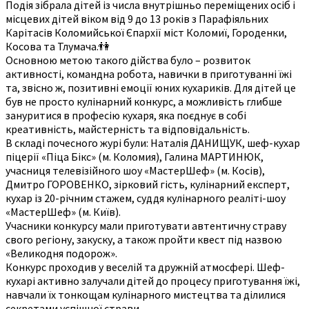
Подія зібрала дітей із числа внутрішньо переміщених осіб і
місцевих дітей віком від 9 до 13 років з Парафіяльних
Карітасів Коломийської Єпархії міст Коломиї, Городенки,
Косова та Тлумача.👫
Основною метою такого дійства було – розвиток
активності, командна робота, навички в приготуванні їжі
та, звісно ж, позитивні емоції юних кухариків. Для дітей це
був не просто кулінарний конкурс, а можливість глибше
зануритися в професію кухаря, яка поєднує в собі
креативність, майстерність та відповідальність.
В складі почесного журі були: Наталія ДАНИЩУК, шеф-кухар
піцерії «Піца Бікс» (м. Коломия), Галина МАРТИНЮК,
учасниця телевізійного шоу «МастерШеф» (м. Косів),
Дмитро ГОРОВЕНКО, зірковий гість, кулінарний експерт,
кухар із 20-річним стажем, суддя кулінарного реаліті-шоу
«МастерШеф» (м. Київ).
Учасники конкурсу мали приготувати автентичну страву
свого регіону, закуску, а також пройти квест під назвою
«Великодня подорож».
Конкурс проходив у веселій та дружній атмосфері. Шеф-
кухарі активно залучали дітей до процесу приготування їжі,
навчали їх тонкощам кулінарного мистецтва та ділилися
секретами успішної страви.