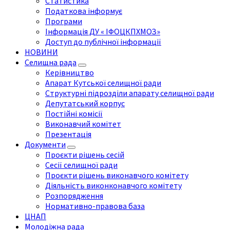
Статистика
Податкова інформує
Програми
Інформація ДУ « ІФОЦКПХМОЗ»
Доступ до публічної інформації
НОВИНИ
Селищна рада
Керівництво
Апарат Кутської селищної ради
Структурні підрозділи апарату селищної ради
Депутатський корпус
Постійні комісії
Виконавчий комітет
Презентація
Документи
Проєкти рішень сесій
Сесії селищної ради
Проєкти рішень виконавчого комітету
Діяльність виконконавчого комітету
Розпорядження
Нормативно-правова база
ЦНАП
Молодіжна рада