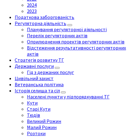
2024
2023
Податкова заборгованість
Регуляторна діяльність
Планування регуляторної діяльності
Перелік регуляторних актів
Оприлюднення проектів регуляторних актів
Відстеження результативності регуляторних
актів
Стратегія розвитку ТГ
Державні послуги
Гід з держаних послуг
Цивільний захист
Ветеранська політика
Історія селища та сіл
Населені пункти у підпорядкуванні ТГ
Кути
Старі Кути
Тюдів
Великий Рожин
Малий Рожин
Розтоки