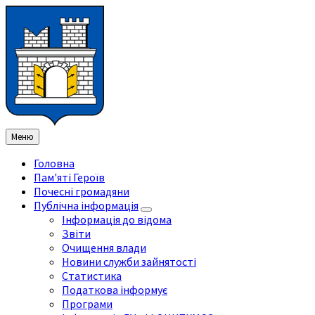
Перейти
Перейдіть
Перейдіть
Перейти
до
на
на
до
змісту
ліву
праву
нижнього
бічну
бічну
колонтитула
панель
панель
Меню
Головна
Пам'яті Героїв
Почесні громадяни
Публічна інформація
Інформація до відома
Звіти
Очищення влади
Новини служби зайнятості
Статистика
Податкова інформує
Програми