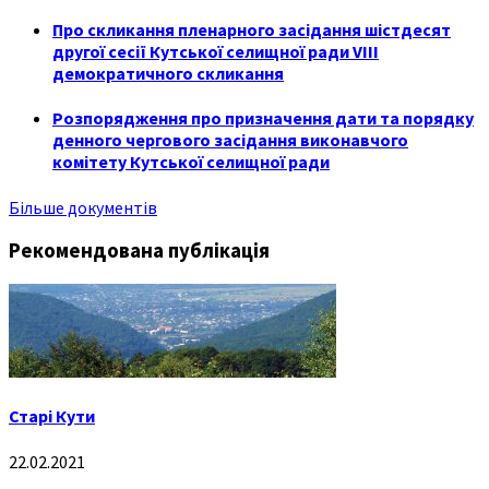
Про скликання пленарного засідання шістдесят
другої сесії Кутської селищної ради VIII
демократичного скликання
Розпорядження про призначення дати та порядку
денного чергового засідання виконавчого
комітету Кутської селищної ради
Більше документів
Рекомендована публікація
Старі Кути
22.02.2021