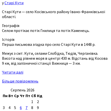
у
Старі Кути
Старі Кути — село Косівського району Івано-Франківської
області.
Географія
Селом протікає потік Гнилиця та потік Каменець.
Історія
Перша письмова згадка про село Старі Кути в 1448 р.
Межує з смт. Кути, селами Слобідка, Тюдів, Черганівка.
Висота над рівнем моря в центрі 430 м. Відстань від Косова
9 км, від залізничної станції Вижниця — 3 км.
Читати далі
Більше повідомлень
Серпень 2026
Пн
Вт
Ср
Чт
Пт
Сб
Нд
1
2
3
4
5
6
7
8
9