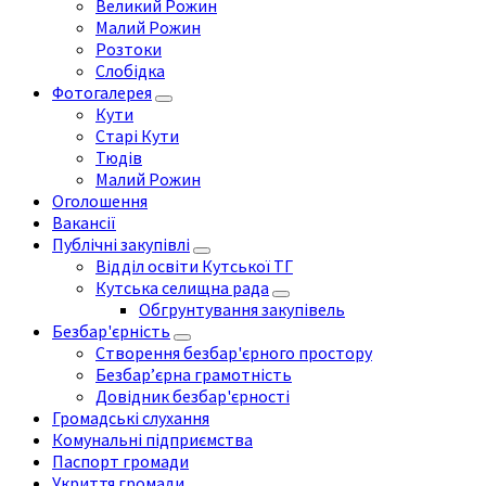
Великий Рожин
Малий Рожин
Розтоки
Слобідка
Фотогалерея
Кути
Старі Кути
Тюдів
Малий Рожин
Оголошення
Вакансії
Публічні закупівлі
Відділ освіти Кутської ТГ
Кутська селищна рада
Обгрунтування закупівель
Безбар'єрність
Створення безбар'єрного простору
Безбар’єрна грамотність
Довідник безбар'єрності
Громадські слухання
Комунальні підприємства
Паспорт громади
Укриття громади