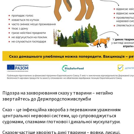
Підозра на захворювання сказу у тварини – негайно
звертайтесь до Держпродспоживслужби
Сказ – це інфекційна хвороба з переважним ураженням
центральної нервової системи, що супроводжується
судомами, спазмами глоткової і дихальної мускулатури.
Сказом частіше хворіють дикі тварини – вовки, лисиці,