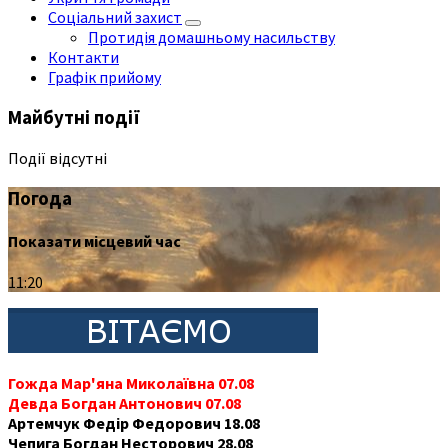
Соціальний захист
Протидія домашньому насильству
Контакти
Графік прийому
Майбутні події
Події відсутні
Погода
Показати місцевий час
11:20
Гожда Мар'яна Миколаївна 07.08
Девда Богдан Антонович 07.08
Артемчук Федір Федорович 18.08
Чепига Богдан Несторович 28.08