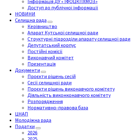
Інформація ДУ « ІФОЦКПХМОЗ»
Доступ до публічної інформації
НОВИНИ
Селищна рада
Керівництво
Апарат Кутської селищної ради
Структурні підрозділи апарату селищної ради
Депутатський корпус
Постійні комісії
Виконавчий комітет
Презентація
Документи
Проєкти рішень сесій
Сесії селищної ради
Проєкти рішень виконавчого комітету
Діяльність виконконавчого комітету
Розпорядження
Нормативно-правова база
ЦНАП
Молодіжна рада
Податки
2026
2025