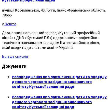
Кутський професійний ліцей
вулиця Кобилянської, 40, Кути, Івано-Франківська область,
78665
у
Освіта
Державний навчальний заклад «Кутський професійний
ліцей» ( ДНЗ «Кутський ПЛ») є державним професійно-
технічним навчальним закладом ІІ атестаційного рівня,
який входить до системи освіти України.
Більше списків
Документи
Розпорядження про призначення дати та порядку
денного чергового засідання виконавчого
комітету Кутської селищної ради
Розпорядження про призначення дати та порядку
денного чергового засідання виконавчого
комітету Кутської селищної ради