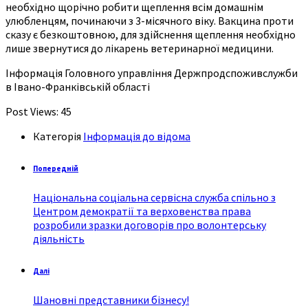
необхідно щорічно робити щеплення всім домашнім
улюбленцям, починаючи з 3-місячного віку. Вакцина проти
сказу є безкоштовною, для здійснення щеплення необхідно
лише звернутися до лікарень ветеринарної медицини.
Інформація Головного управління Держпродспоживслужби
в Івано-Франківській області
Post Views:
45
Категорія
Інформація до відома
Попередній
Національна соціальна сервісна служба спільно з
Центром демократії та верховенства права
розробили зразки договорів про волонтерську
діяльність
Далі
Шановні представники бізнесу!