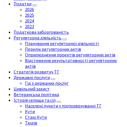
Податки
2026
2025
2024
2023
Податкова заборгованість
Регуляторна діяльність
Планування регуляторної діяльності
Перелік регуляторних актів
Оприлюднення проектів регуляторних актів
Відстеження результативності регуляторних
актів
Стратегія розвитку ТГ
Державні послуги
Гід з держаних послуг
Цивільний захист
Ветеранська політика
Історія селища та сіл
Населені пункти у підпорядкуванні ТГ
Кути
Старі Кути
Тюдів