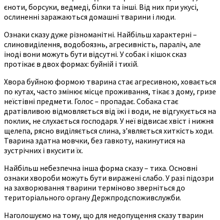
єноти, борсуки, ведмеді, білки та інші. Від них при укусі,
ослиненні заражаються домашні тварини і люди.
Ознаки сказу дуже різноманітні. Найбільш характерні –
слиновиділення, водобоязнь, агресивність, параліч, але
іноді вони можуть бути відсутні. У собак і кішок сказ
протікає в двох формах: буйній і тихій.
Хвора буйною формою тварина стає агресивною, ховається
по кутах, часто змінює місце проживання, тікає з дому, гризе
неїстівні предмети. Голос – пропадає. Собака стає
дратівливою відмовляється від їжі і води, не відгукується на
поклик, не слухається господаря. У неї відвисає хвіст і нижня
щелепа, рясно виділяється слина, з’являється хиткість ходи.
Тварина здатна мовчки, без гавкоту, накинутися на
зустрічних і вкусити їх.
Найбільш небезпечна інша форма сказу – тиха. Основні
ознаки хвороби можуть бути виражені слабо. У разі підозри
на захворювання тварини терміново зверніться до
територіального органу Держпродспоживслужби.
Наголошуємо на тому, що для недопущення сказу тварин