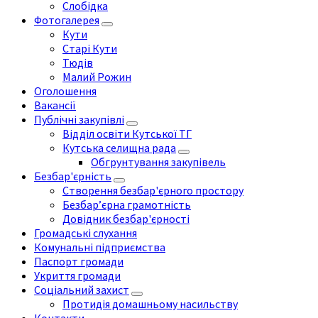
Слобідка
Фотогалерея
Кути
Старі Кути
Тюдів
Малий Рожин
Оголошення
Вакансії
Публічні закупівлі
Відділ освіти Кутської ТГ
Кутська селищна рада
Обгрунтування закупівель
Безбар'єрність
Створення безбар'єрного простору
Безбар’єрна грамотність
Довідник безбар'єрності
Громадські слухання
Комунальні підприємства
Паспорт громади
Укриття громади
Соціальний захист
Протидія домашньому насильству