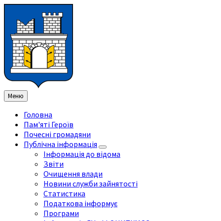
Перейти
Перейдіть
Перейдіть
Перейти
до
на
на
до
змісту
ліву
праву
нижнього
бічну
бічну
колонтитула
панель
панель
Меню
Головна
Пам'яті Героїв
Почесні громадяни
Публічна інформація
Інформація до відома
Звіти
Очищення влади
Новини служби зайнятості
Статистика
Податкова інформує
Програми