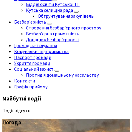
Відділ освіти Кутської ТГ
Кутська селищна рада
Обгрунтування закупівель
Безбар'єрність
Створення безбар'єрного простору
Безбар’єрна грамотність
Довідник безбар'єрності
Громадські слухання
Комунальні підприємства
Паспорт громади
Укриття громади
Соціальний захист
Протидія домашньому насильству
Контакти
Графік прийому
Майбутні події
Події відсутні
Погода