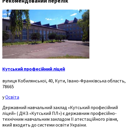
Рекомендований перелік
Кутський професійний ліцей
вулиця Кобилянської, 40, Кути, Івано-Франківська область,
78665
у
Освіта
Державний навчальний заклад «Кутський професійний
ліцей» ( ДНЗ «Кутський ПЛ») є державним професійно-
технічним навчальним закладом ІІ атестаційного рівня,
який входить до системи освіти України.