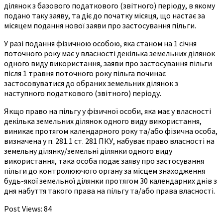
ділянок з базового податкового (звітного) періоду, в якому
подано таку заяву, та діє до початку місяця, що настає за
місяцем подання нової заяви про застосування пільги.
У разі подання фізичною особою, яка станом на 1 січня
поточного року має у власності декілька земельних ділянок
одного виду використання, заяви про застосування пільги
після 1 травня поточного року пільга починає
застосовуватися до обраних земельних ділянок з
наступного податкового (звітного) періоду.
Якщо право на пільгу у фізичної особи, яка має у власності
декілька земельних ділянок одного виду використання,
виникає протягом календарного року та/або фізична особа,
визначена у п. 281.1 ст. 281 ПКУ, набуває право власності на
земельну ділянку/земельні ділянки одного виду
використання, така особа подає заяву про застосування
пільги до контролюючого органу за місцем знаходження
будь-якої земельної ділянки протягом 30 календарних днів з
дня набуття такого права на пільгу та/або права власності.
Post Views:
84