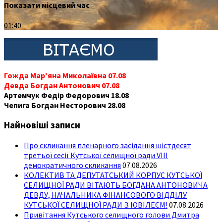
Показати місцевий час
01:40
Гожда Мар'яна Миколаївна 07.08
Девда Богдан Антонович 07.08
Артемчук Федір Федорович 18.08
Чепига Богдан Несторович 28.08
Найновіші записи
Про скликання пленарного засідання шістдесят
третьої сесії Кутської селищної ради VIII
демократичного скликання
07.08.2026
КОЛЕКТИВ ТА ДЕПУТАТСЬКИЙ КОРПУС КУТСЬКОЇ
СЕЛИЩНОЇ РАДИ ВІТАЮТЬ БОГДАНА АНТОНОВИЧА
ДЕВДУ, НАЧАЛЬНИКА ФІНАНСОВОГО ВІДДІЛУ
КУТСЬКОЇ СЕЛИЩНОЇ РАДИ З ЮВІЛЕЄМ!
07.08.2026
Привітання Кутського селищного голови Дмитра