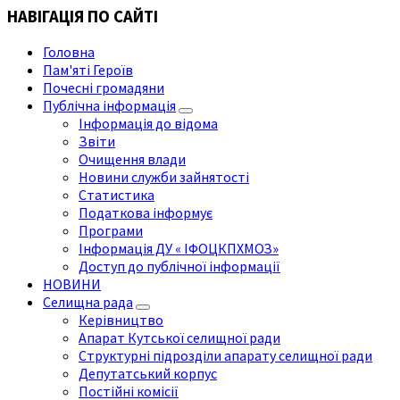
НАВІГАЦІЯ ПО САЙТІ
Головна
Пам'яті Героїв
Почесні громадяни
Публічна інформація
Інформація до відома
Звіти
Очищення влади
Новини служби зайнятості
Статистика
Податкова інформує
Програми
Інформація ДУ « ІФОЦКПХМОЗ»
Доступ до публічної інформації
НОВИНИ
Селищна рада
Керівництво
Апарат Кутської селищної ради
Структурні підрозділи апарату селищної ради
Депутатський корпус
Постійні комісії