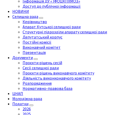
Інформація ДУ « ІФОЦКПХМОЗ»
Доступ до публічної інформації
НОВИНИ
Селищна рада
Керівництво
Апарат Кутської селищної ради
Структурні підрозділи апарату селищної ради
Депутатський корпус
Постійні комісії
Виконавчий комітет
Презентація
Документи
Проєкти рішень сесій
Сесії селищної ради
Проєкти рішень виконавчого комітету
Діяльність виконконавчого комітету
Розпорядження
Нормативно-правова база
ЦНАП
Молодіжна рада
Податки
2026
2025