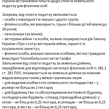
України встановлені пільги щодо сплати земельного
податку для фізичних осіб.
Зокрема, від сплати податку звільняються:
– особи з інвалідністю першої і другої групи;
– фізичні особи, які виховують трьох і більше дітей віком до
18 років;
– пенсіонери (за віком);
– ветерани війни та особи, на яких поширюється дія Закону
України «Про статус ветеранів війни, гарантії їх
соціального захисту»;
– фізичні особи, визнані законом особами, які постраждали
внаслідок Чорнобильської катастрофи.
Звільнення від сплати податку за земельні ділянки,
передбачене для відповідної категорії фізичних осіб п. 281.1
ст. 281 ПКУ, поширюється на земельні ділянки за кожним
видом використання у межах граничних норм:
– для ведення особистого селянського господарства – у
розмірі не більш як 2 гектари;
– для будівництва та обслуговування житлового будинку,
господарських будівель і споруд (присадибна ділянка): у
селах – не більш як 0,25 гектара, в селищах – не більш як 0,15
гектара, в містах – не більш як 0,10 гектара;