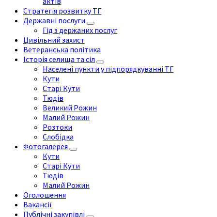
актів
Стратегія розвитку ТГ
Державні послуги
Гід з держаних послуг
Цивільний захист
Ветеранська політика
Історія селища та сіл
Населені пункти у підпорядкуванні ТГ
Кути
Старі Кути
Тюдів
Великий Рожин
Малий Рожин
Розтоки
Слобідка
Фотогалерея
Кути
Старі Кути
Тюдів
Малий Рожин
Оголошення
Вакансії
Публічні закупівлі