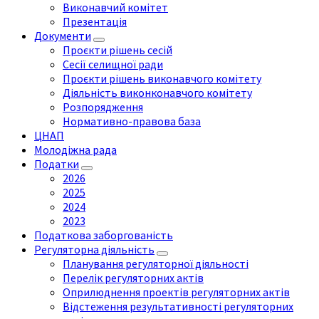
Виконавчий комітет
Презентація
Документи
Проєкти рішень сесій
Сесії селищної ради
Проєкти рішень виконавчого комітету
Діяльність виконконавчого комітету
Розпорядження
Нормативно-правова база
ЦНАП
Молодіжна рада
Податки
2026
2025
2024
2023
Податкова заборгованість
Регуляторна діяльність
Планування регуляторної діяльності
Перелік регуляторних актів
Оприлюднення проектів регуляторних актів
Відстеження результативності регуляторних