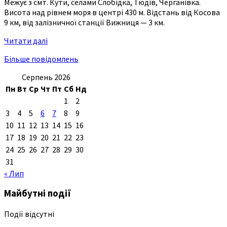
Межує з смт. Кути, селами Слобідка, Тюдів, Черганівка.
Висота над рівнем моря в центрі 430 м. Відстань від Косова
9 км, від залізничної станції Вижниця — 3 км.
Читати далі
Більше повідомлень
Серпень 2026
Пн
Вт
Ср
Чт
Пт
Сб
Нд
1
2
3
4
5
6
7
8
9
10
11
12
13
14
15
16
17
18
19
20
21
22
23
24
25
26
27
28
29
30
31
« Лип
Майбутні події
Події відсутні