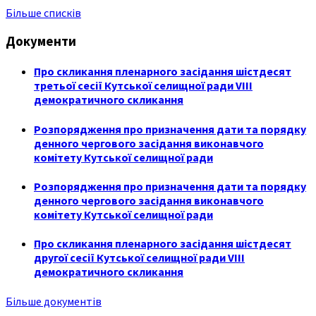
Більше списків
Документи
Про скликання пленарного засідання шістдесят
третьої сесії Кутської селищної ради VIII
демократичного скликання
Розпорядження про призначення дати та порядку
денного чергового засідання виконавчого
комітету Кутської селищної ради
Розпорядження про призначення дати та порядку
денного чергового засідання виконавчого
комітету Кутської селищної ради
Про скликання пленарного засідання шістдесят
другої сесії Кутської селищної ради VIII
демократичного скликання
Більше документів