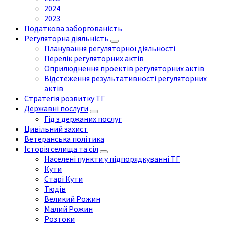
2024
2023
Податкова заборгованість
Регуляторна діяльність
Планування регуляторної діяльності
Перелік регуляторних актів
Оприлюднення проектів регуляторних актів
Відстеження результативності регуляторних
актів
Стратегія розвитку ТГ
Державні послуги
Гід з держаних послуг
Цивільний захист
Ветеранська політика
Історія селища та сіл
Населені пункти у підпорядкуванні ТГ
Кути
Старі Кути
Тюдів
Великий Рожин
Малий Рожин
Розтоки