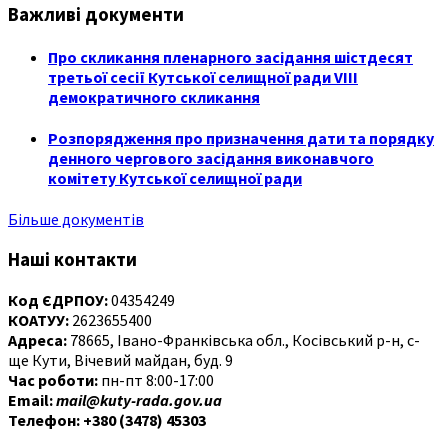
Важливі документи
Про скликання пленарного засідання шістдесят
третьої сесії Кутської селищної ради VIII
демократичного скликання
Розпорядження про призначення дати та порядку
денного чергового засідання виконавчого
комітету Кутської селищної ради
Більше документів
Наші контакти
Код ЄДРПОУ:
04354249
КОАТУУ:
2623655400
Адреса:
78665, Івано-Франківська обл., Косівський р-н, с-
ще Кути, Вічевий майдан, буд. 9
Час роботи:
пн-пт 8:00-17:00
Email:
mail@kuty-rada.gov.ua
Телефон: +380 (3478) 45303