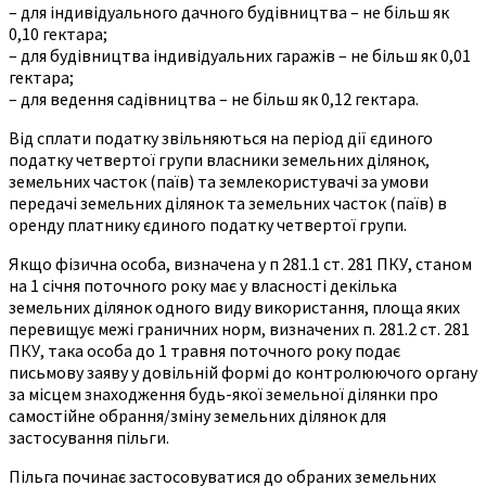
– для індивідуального дачного будівництва – не більш як
0,10 гектара;
– для будівництва індивідуальних гаражів – не більш як 0,01
гектара;
– для ведення садівництва – не більш як 0,12 гектара.
Від сплати податку звільняються на період дії єдиного
податку четвертої групи власники земельних ділянок,
земельних часток (паїв) та землекористувачі за умови
передачі земельних ділянок та земельних часток (паїв) в
оренду платнику єдиного податку четвертої групи.
Якщо фізична особа, визначена у п 281.1 ст. 281 ПКУ, станом
на 1 січня поточного року має у власності декілька
земельних ділянок одного виду використання, площа яких
перевищує межі граничних норм, визначених п. 281.2 ст. 281
ПКУ, така особа до 1 травня поточного року подає
письмову заяву у довільній формі до контролюючого органу
за місцем знаходження будь-якої земельної ділянки про
самостійне обрання/зміну земельних ділянок для
застосування пільги.
Пільга починає застосовуватися до обраних земельних