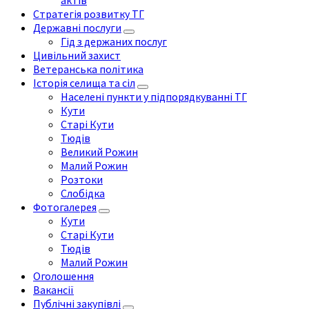
актів
Стратегія розвитку ТГ
Державні послуги
Гід з держаних послуг
Цивільний захист
Ветеранська політика
Історія селища та сіл
Населені пункти у підпорядкуванні ТГ
Кути
Старі Кути
Тюдів
Великий Рожин
Малий Рожин
Розтоки
Слобідка
Фотогалерея
Кути
Старі Кути
Тюдів
Малий Рожин
Оголошення
Вакансії
Публічні закупівлі