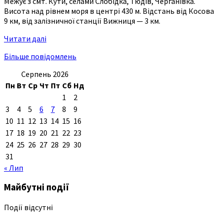
Межує з смт. Кути, селами Слобідка, Тюдів, Черганівка.
Висота над рівнем моря в центрі 430 м. Відстань від Косова
9 км, від залізничної станції Вижниця — 3 км.
Читати далі
Більше повідомлень
Серпень 2026
Пн
Вт
Ср
Чт
Пт
Сб
Нд
1
2
3
4
5
6
7
8
9
10
11
12
13
14
15
16
17
18
19
20
21
22
23
24
25
26
27
28
29
30
31
« Лип
Майбутні події
Події відсутні