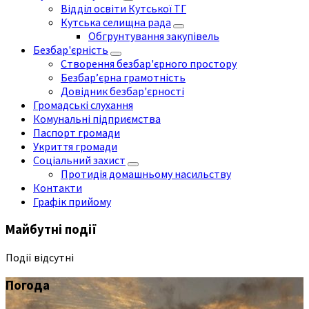
Відділ освіти Кутської ТГ
Кутська селищна рада
Обгрунтування закупівель
Безбар'єрність
Створення безбар'єрного простору
Безбар’єрна грамотність
Довідник безбар'єрності
Громадські слухання
Комунальні підприємства
Паспорт громади
Укриття громади
Соціальний захист
Протидія домашньому насильству
Контакти
Графік прийому
Майбутні події
Події відсутні
Погода