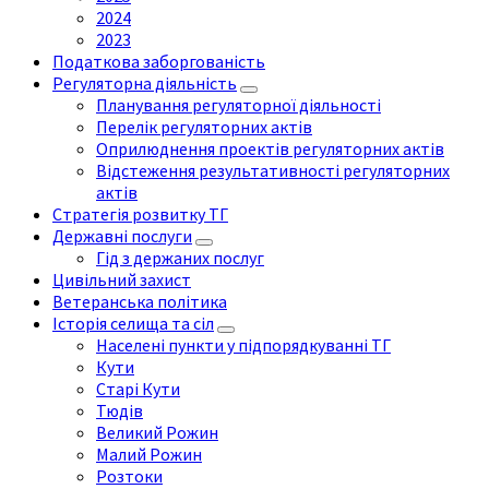
2024
2023
Податкова заборгованість
Регуляторна діяльність
Планування регуляторної діяльності
Перелік регуляторних актів
Оприлюднення проектів регуляторних актів
Відстеження результативності регуляторних
актів
Стратегія розвитку ТГ
Державні послуги
Гід з держаних послуг
Цивільний захист
Ветеранська політика
Історія селища та сіл
Населені пункти у підпорядкуванні ТГ
Кути
Старі Кути
Тюдів
Великий Рожин
Малий Рожин
Розтоки