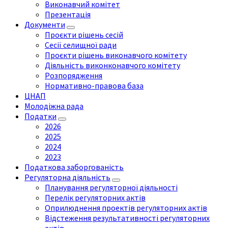
Виконавчий комітет
Презентація
Документи
Проєкти рішень сесій
Сесії селищної ради
Проєкти рішень виконавчого комітету
Діяльність виконконавчого комітету
Розпорядження
Нормативно-правова база
ЦНАП
Молодіжна рада
Податки
2026
2025
2024
2023
Податкова заборгованість
Регуляторна діяльність
Планування регуляторної діяльності
Перелік регуляторних актів
Оприлюднення проектів регуляторних актів
Відстеження результативності регуляторних