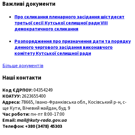
Важливі документи
Про скликання пленарного засідання шістдесят
третьої сесії Кутської селищної ради VIII
демократичного скликання
Розпорядження про призначення дати та порядку
денного чергового засідання виконавчого
комітету Кутської селищної ради
Більше документів
Наші контакти
Код ЄДРПОУ:
04354249
КОАТУУ:
2623655400
Адреса:
78665, Івано-Франківська обл., Косівський р-н, с-
ще Кути, Вічевий майдан, буд. 9
Час роботи:
пн-пт 8:00-17:00
Email:
mail@kuty-rada.gov.ua
Телефон: +380 (3478) 45303