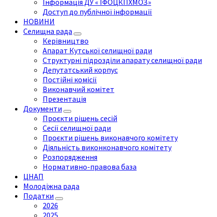
Інформація ДУ « ІФОЦКПХМОЗ»
Доступ до публічної інформації
НОВИНИ
Селищна рада
Керівництво
Апарат Кутської селищної ради
Структурні підрозділи апарату селищної ради
Депутатський корпус
Постійні комісії
Виконавчий комітет
Презентація
Документи
Проєкти рішень сесій
Сесії селищної ради
Проєкти рішень виконавчого комітету
Діяльність виконконавчого комітету
Розпорядження
Нормативно-правова база
ЦНАП
Молодіжна рада
Податки
2026
2025