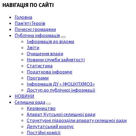
НАВІГАЦІЯ ПО САЙТІ
Головна
Пам'яті Героїв
Почесні громадяни
Публічна інформація
Інформація до відома
Звіти
Очищення влади
Новини служби зайнятості
Статистика
Податкова інформує
Програми
Інформація ДУ « ІФОЦКПХМОЗ»
Доступ до публічної інформації
НОВИНИ
Селищна рада
Керівництво
Апарат Кутської селищної ради
Структурні підрозділи апарату селищної ради
Депутатський корпус
Постійні комісії