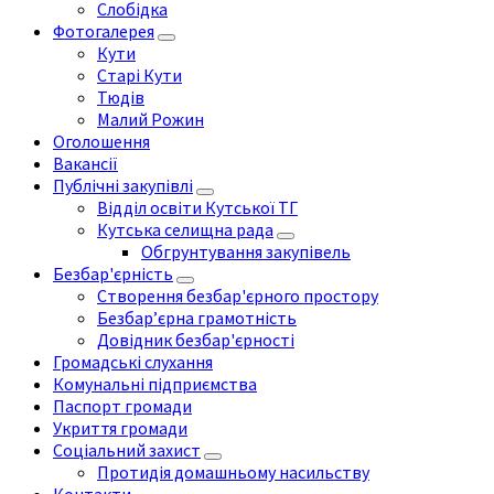
Слобідка
Фотогалерея
Кути
Старі Кути
Тюдів
Малий Рожин
Оголошення
Вакансії
Публічні закупівлі
Відділ освіти Кутської ТГ
Кутська селищна рада
Обгрунтування закупівель
Безбар'єрність
Створення безбар'єрного простору
Безбар’єрна грамотність
Довідник безбар'єрності
Громадські слухання
Комунальні підприємства
Паспорт громади
Укриття громади
Соціальний захист
Протидія домашньому насильству