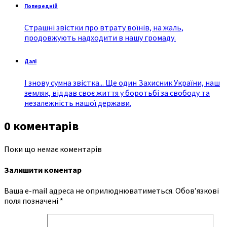
Попередній
Страшні звістки про втрату воїнів, на жаль,
продовжують надходити в нашу громаду.
Далі
І знову сумна звістка... Ще один Захисник України, наш
земляк, віддав своє життя у боротьбі за свободу та
незалежність нашої держави.
0 коментарів
Поки що немає коментарів
Залишити коментар
Ваша e-mail адреса не оприлюднюватиметься.
Обов’язкові
поля позначені
*