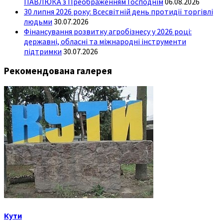
ПАВЛЮКА з Преображенням Господнім
06.08.2026
30 липня 2026 року: Всесвітній день протидії торгівлі
людьми
30.07.2026
Фінансування розвитку агробізнесу у 2026 році:
державні, обласні та міжнародні інструменти
підтримки
30.07.2026
Рекомендована галерея
Кути