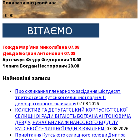
Показати місцевий час
10:00
Гожда Мар'яна Миколаївна 07.08
Девда Богдан Антонович 07.08
Артемчук Федір Федорович 18.08
Чепига Богдан Несторович 28.08
Найновіші записи
Про скликання пленарного засідання шістдесят
третьої сесії Кутської селищної ради VIII
демократичного скликання
07.08.2026
КОЛЕКТИВ ТА ДЕПУТАТСЬКИЙ КОРПУС КУТСЬКОЇ
СЕЛИЩНОЇ РАДИ ВІТАЮТЬ БОГДАНА АНТОНОВИЧА
ДЕВДУ, НАЧАЛЬНИКА ФІНАНСОВОГО ВІДДІЛУ
КУТСЬКОЇ СЕЛИЩНОЇ РАДИ З ЮВІЛЕЄМ!
07.08.2026
Привітання Кутського селищного голови Дмитра