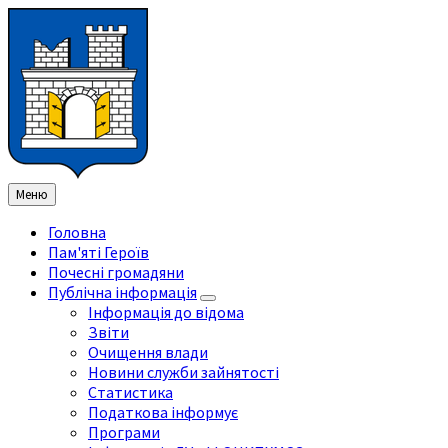
Перейти
Перейдіть
Перейдіть
Перейти
до
на
на
до
змісту
ліву
праву
нижнього
бічну
бічну
колонтитула
панель
панель
Меню
Головна
Пам'яті Героїв
Почесні громадяни
Публічна інформація
Інформація до відома
Звіти
Очищення влади
Новини служби зайнятості
Статистика
Податкова інформує
Програми