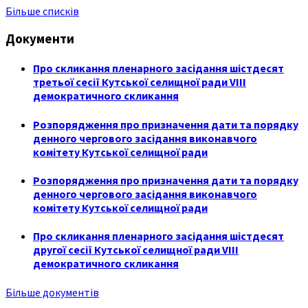
Більше списків
Документи
Про скликання пленарного засідання шістдесят
третьої сесії Кутської селищної ради VIII
демократичного скликання
Розпорядження про призначення дати та порядку
денного чергового засідання виконавчого
комітету Кутської селищної ради
Розпорядження про призначення дати та порядку
денного чергового засідання виконавчого
комітету Кутської селищної ради
Про скликання пленарного засідання шістдесят
другої сесії Кутської селищної ради VIII
демократичного скликання
Більше документів