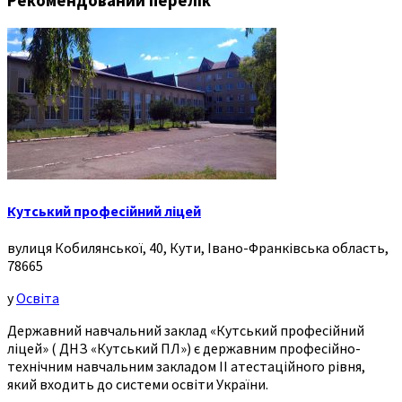
Рекомендований перелік
Кутський професійний ліцей
вулиця Кобилянської, 40, Кути, Івано-Франківська область,
78665
у
Освіта
Державний навчальний заклад «Кутський професійний
ліцей» ( ДНЗ «Кутський ПЛ») є державним професійно-
технічним навчальним закладом ІІ атестаційного рівня,
який входить до системи освіти України.