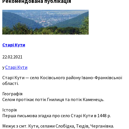
Рекомендована публікація
Старі Кути
22.02.2021
у
Старі Кути
Старі Кути — село Косівського району Івано-Франківської
області.
Географія
Селом протікає потік Гнилиця та потік Каменець.
Історія
Перша письмова згадка про село Старі Кути в 1448 р.
Межує з смт. Кути, селами Слобідка, Тюдів, Черганівка.