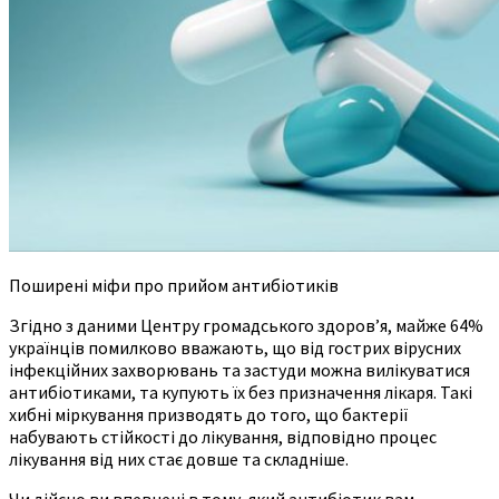
Поширені міфи про прийом антибіотиків
Згідно з даними Центру громадського здоровʼя, майже 64%
українців помилково вважають, що від гострих вірусних
інфекційних захворювань та застуди можна вилікуватися
антибіотиками, та купують їх без призначення лікаря. Такі
хибні міркування призводять до того, що бактерії
набувають стійкості до лікування, відповідно процес
лікування від них стає довше та складніше.
Чи дійсно ви впевнені в тому, який антибіотик вам