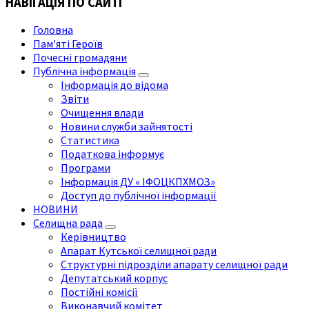
НАВІГАЦІЯ ПО САЙТІ
Головна
Пам'яті Героїв
Почесні громадяни
Публічна інформація
Інформація до відома
Звіти
Очищення влади
Новини служби зайнятості
Статистика
Податкова інформує
Програми
Інформація ДУ « ІФОЦКПХМОЗ»
Доступ до публічної інформації
НОВИНИ
Селищна рада
Керівництво
Апарат Кутської селищної ради
Структурні підрозділи апарату селищної ради
Депутатський корпус
Постійні комісії
Виконавчий комітет