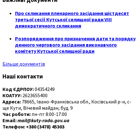
Про скликання пленарного засідання шістдесят
третьої сесії Кутської селищної ради VIII
демократичного скликання
Розпорядження про призначення дати та порядку
денного чергового засідання виконавчого
комітету Кутської селищної ради
Більше документів
Наші контакти
Код ЄДРПОУ:
04354249
КОАТУУ:
2623655400
Адреса:
78665, Івано-Франківська обл., Косівський р-н, с-
ще Кути, Вічевий майдан, буд. 9
Час роботи:
пн-пт 8:00-17:00
Email:
mail@kuty-rada.gov.ua
Телефон: +380 (3478) 45303