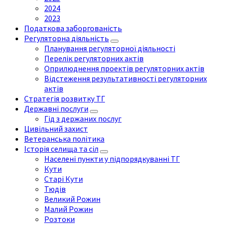
2024
2023
Податкова заборгованість
Регуляторна діяльність
Планування регуляторної діяльності
Перелік регуляторних актів
Оприлюднення проектів регуляторних актів
Відстеження результативності регуляторних
актів
Стратегія розвитку ТГ
Державні послуги
Гід з держаних послуг
Цивільний захист
Ветеранська політика
Історія селища та сіл
Населені пункти у підпорядкуванні ТГ
Кути
Старі Кути
Тюдів
Великий Рожин
Малий Рожин
Розтоки