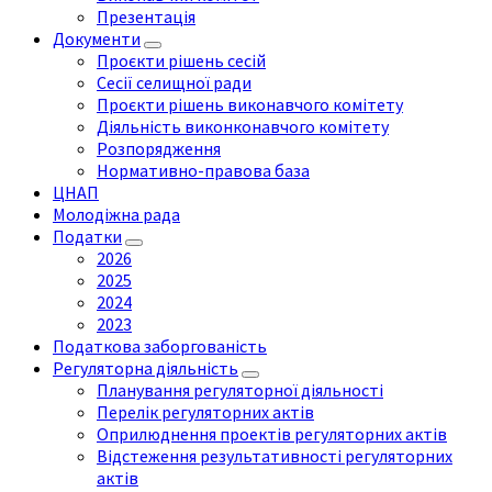
Презентація
Документи
Проєкти рішень сесій
Сесії селищної ради
Проєкти рішень виконавчого комітету
Діяльність виконконавчого комітету
Розпорядження
Нормативно-правова база
ЦНАП
Молодіжна рада
Податки
2026
2025
2024
2023
Податкова заборгованість
Регуляторна діяльність
Планування регуляторної діяльності
Перелік регуляторних актів
Оприлюднення проектів регуляторних актів
Відстеження результативності регуляторних
актів