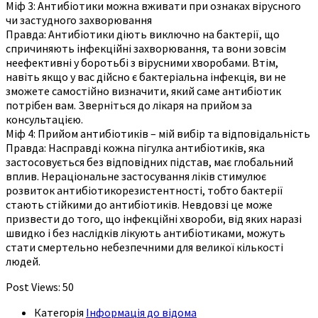
Міф 3: Антибіотики можна вживати при ознаках вірусного
чи застудного захворювання
Правда: Антибіотики діють виключно на бактерії, що
спричиняють інфекційні захворювання, та вони зовсім
неефективні у боротьбі з вірусними хворобами. Втім,
навіть якщо у вас дійсно є бактеріальна інфекція, ви не
зможете самостійно визначити, який саме антибіотик
потрібен вам. Зверніться до лікаря на прийом за
консультацією.
Міф 4: Прийом антибіотиків – мій вибір та відповідальність
Правда: Насправді кожна пігулка антибіотиків, яка
застосовується без відповідних підстав, має глобальний
вплив. Нераціональне застосування ліків стимулює
розвиток антибіотикорезистентності, тобто бактерії
стають стійкими до антибіотиків. Невдовзі це може
призвести до того, що інфекційні хвороби, від яких наразі
швидко і без наслідків лікують антибіотиками, можуть
стати смертельно небезпечними для великої кількості
людей.
Post Views:
50
Категорія
Інформація до відома