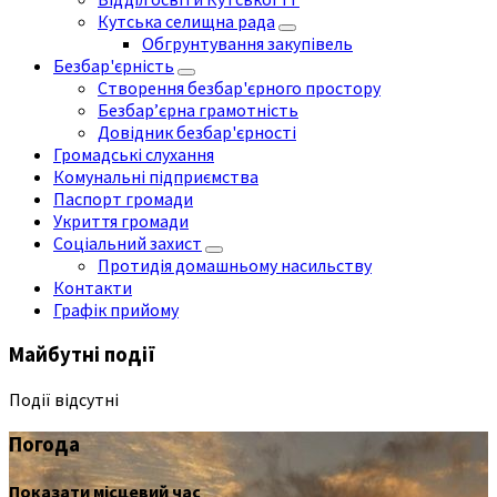
Кутська селищна рада
Обгрунтування закупівель
Безбар'єрність
Створення безбар'єрного простору
Безбар’єрна грамотність
Довідник безбар'єрності
Громадські слухання
Комунальні підприємства
Паспорт громади
Укриття громади
Соціальний захист
Протидія домашньому насильству
Контакти
Графік прийому
Майбутні події
Події відсутні
Погода
Показати місцевий час