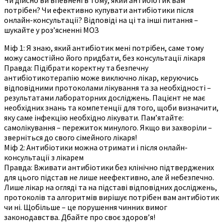
потрібен? Чи ефективно купувати антибіотики після
онлайн-консультації? Відповіді на ці та інші питання –
шукайте у розʼясненні МОЗ
Міф 1: Я знаю, який антибіотик мені потрібен, саме тому
можу самостійно його придбати, без консультації лікаря
Правда: Підібрати коректну та безпечну
антибіотикотерапію може виключно лікар, керуючись
відповідними протоколами лікування та за необхідності –
результатами лабораторних досліджень. Пацієнт не має
необхідних знань та компетенції для того, щоби визначити,
яку саме інфекцію необхідно лікувати. Памʼятайте:
самолікування – пережиток минулого. Якщо ви захворіли –
зверніться до свого сімейного лікаря!
Міф 2: Антибіотики можна отримати і після онлайн-
консультації з лікарем
Правда: Вживати антибіотики без клінічно підтверджених
для цього підстав не лише неефективно, але й небезпечно.
Лише лікар на огляді та на підставі відповідних досліджень,
протоколів та алгоритмів вирішує потрібен вам антибіотик
чи ні. Щобільше – це порушення чинних вимог
законодавства. Дбайте про своє здоровʼя!