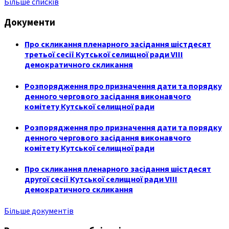
Більше списків
Документи
Про скликання пленарного засідання шістдесят
третьої сесії Кутської селищної ради VIII
демократичного скликання
Розпорядження про призначення дати та порядку
денного чергового засідання виконавчого
комітету Кутської селищної ради
Розпорядження про призначення дати та порядку
денного чергового засідання виконавчого
комітету Кутської селищної ради
Про скликання пленарного засідання шістдесят
другої сесії Кутської селищної ради VIII
демократичного скликання
Більше документів