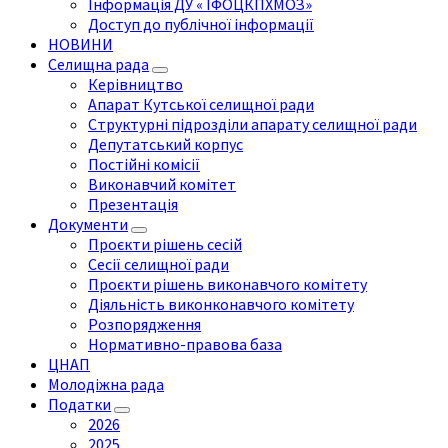
Інформація ДУ « ІФОЦКПХМОЗ»
Доступ до публічної інформації
НОВИНИ
Селищна рада
Керівництво
Апарат Кутської селищної ради
Структурні підрозділи апарату селищної ради
Депутатський корпус
Постійні комісії
Виконавчий комітет
Презентація
Документи
Проєкти рішень сесій
Сесії селищної ради
Проєкти рішень виконавчого комітету
Діяльність виконконавчого комітету
Розпорядження
Нормативно-правова база
ЦНАП
Молодіжна рада
Податки
2026
2025