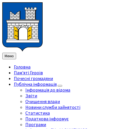
Перейти
Перейдіть
Перейдіть
Перейти
до
на
на
до
змісту
ліву
праву
нижнього
бічну
бічну
колонтитула
панель
панель
Меню
Головна
Пам'яті Героїв
Почесні громадяни
Публічна інформація
Інформація до відома
Звіти
Очищення влади
Новини служби зайнятості
Статистика
Податкова інформує
Програми