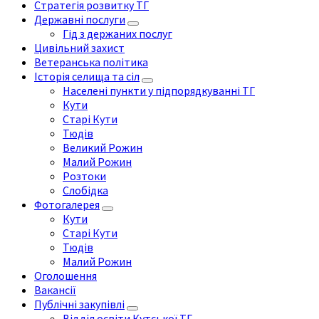
Стратегія розвитку ТГ
Державні послуги
Гід з держаних послуг
Цивільний захист
Ветеранська політика
Історія селища та сіл
Населені пункти у підпорядкуванні ТГ
Кути
Старі Кути
Тюдів
Великий Рожин
Малий Рожин
Розтоки
Слобідка
Фотогалерея
Кути
Старі Кути
Тюдів
Малий Рожин
Оголошення
Вакансії
Публічні закупівлі
Відділ освіти Кутської ТГ