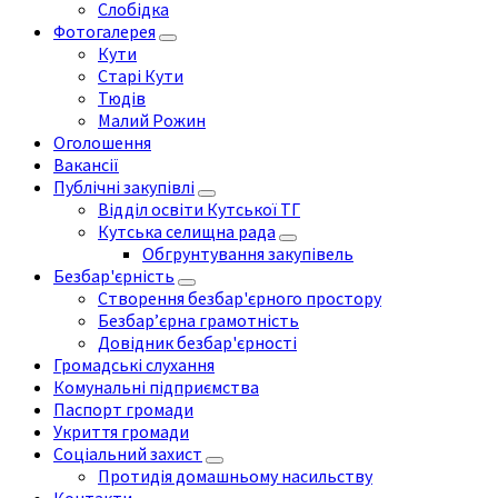
Слобідка
Фотогалерея
Кути
Старі Кути
Тюдів
Малий Рожин
Оголошення
Вакансії
Публічні закупівлі
Відділ освіти Кутської ТГ
Кутська селищна рада
Обгрунтування закупівель
Безбар'єрність
Створення безбар'єрного простору
Безбар’єрна грамотність
Довідник безбар'єрності
Громадські слухання
Комунальні підприємства
Паспорт громади
Укриття громади
Соціальний захист
Протидія домашньому насильству