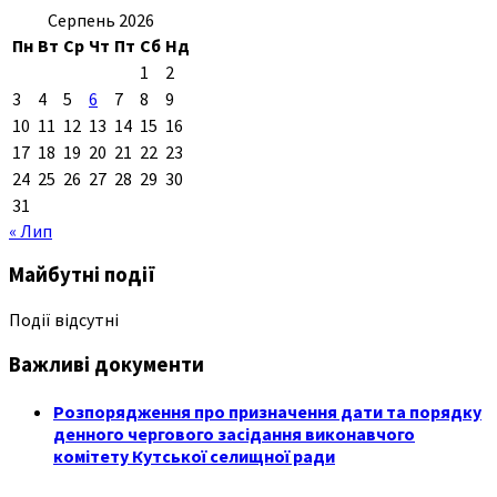
Серпень 2026
Пн
Вт
Ср
Чт
Пт
Сб
Нд
1
2
3
4
5
6
7
8
9
10
11
12
13
14
15
16
17
18
19
20
21
22
23
24
25
26
27
28
29
30
31
« Лип
Майбутні події
Події відсутні
Важливі документи
Розпорядження про призначення дати та порядку
денного чергового засідання виконавчого
комітету Кутської селищної ради