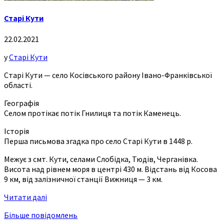
Старі Кути
22.02.2021
у
Старі Кути
Старі Кути — село Косівського району Івано-Франківської
області.
Географія
Селом протікає потік Гнилиця та потік Каменець.
Історія
Перша письмова згадка про село Старі Кути в 1448 р.
Межує з смт. Кути, селами Слобідка, Тюдів, Черганівка.
Висота над рівнем моря в центрі 430 м. Відстань від Косова
9 км, від залізничної станції Вижниця — 3 км.
Читати далі
Більше повідомлень