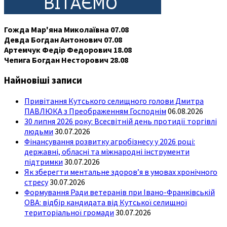
Гожда Мар'яна Миколаївна 07.08
Девда Богдан Антонович 07.08
Артемчук Федір Федорович 18.08
Чепига Богдан Несторович 28.08
Найновіші записи
Привітання Кутського селищного голови Дмитра
ПАВЛЮКА з Преображенням Господнім
06.08.2026
30 липня 2026 року: Всесвітній день протидії торгівлі
людьми
30.07.2026
Фінансування розвитку агробізнесу у 2026 році:
державні, обласні та міжнародні інструменти
підтримки
30.07.2026
Як зберегти ментальне здоров’я в умовах хронічного
стресу
30.07.2026
Формування Ради ветеранів при Івано-Франківській
ОВА: відбір кандидата від Кутської селищної
територіальної громади
30.07.2026