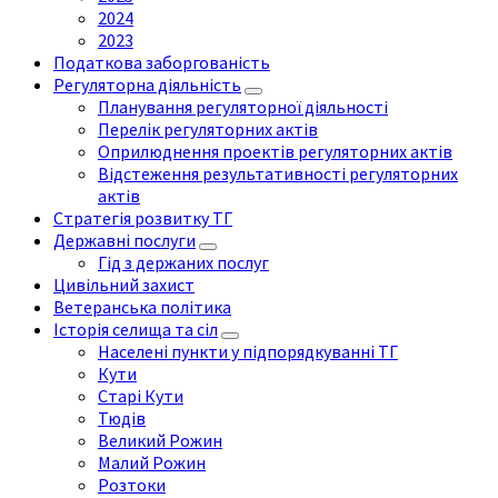
2024
2023
Податкова заборгованість
Регуляторна діяльність
Планування регуляторної діяльності
Перелік регуляторних актів
Оприлюднення проектів регуляторних актів
Відстеження результативності регуляторних
актів
Стратегія розвитку ТГ
Державні послуги
Гід з держаних послуг
Цивільний захист
Ветеранська політика
Історія селища та сіл
Населені пункти у підпорядкуванні ТГ
Кути
Старі Кути
Тюдів
Великий Рожин
Малий Рожин
Розтоки