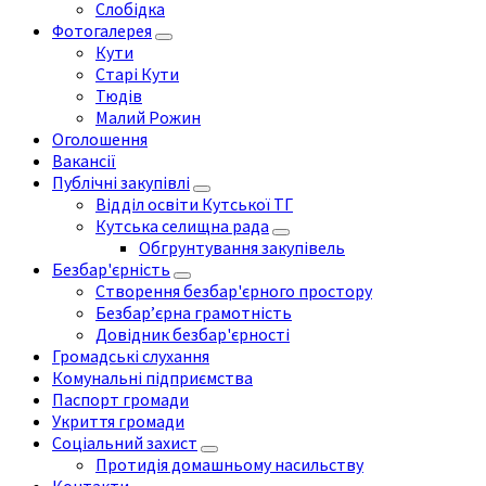
Слобідка
Фотогалерея
Кути
Старі Кути
Тюдів
Малий Рожин
Оголошення
Вакансії
Публічні закупівлі
Відділ освіти Кутської ТГ
Кутська селищна рада
Обгрунтування закупівель
Безбар'єрність
Створення безбар'єрного простору
Безбар’єрна грамотність
Довідник безбар'єрності
Громадські слухання
Комунальні підприємства
Паспорт громади
Укриття громади
Соціальний захист
Протидія домашньому насильству