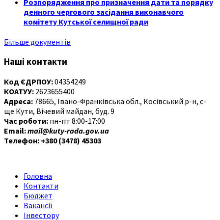
Розпорядження про призначення дати та порядку
денного чергового засідання виконавчого
комітету Кутської селищної ради
Більше документів
Наші контакти
Код ЄДРПОУ:
04354249
КОАТУУ:
2623655400
Адреса:
78665, Івано-Франківська обл., Косівський р-н, с-
ще Кути, Вічевий майдан, буд. 9
Час роботи:
пн-пт 8:00-17:00
Email:
mail@kuty-rada.gov.ua
Телефон: +380 (3478) 45303
Головна
Контакти
Бюджет
Вакансії
Інвестору