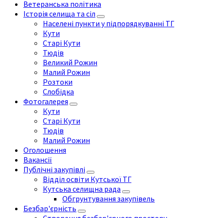
Ветеранська політика
Історія селища та сіл
Населені пункти у підпорядкуванні ТГ
Кути
Старі Кути
Тюдів
Великий Рожин
Малий Рожин
Розтоки
Слобідка
Фотогалерея
Кути
Старі Кути
Тюдів
Малий Рожин
Оголошення
Вакансії
Публічні закупівлі
Відділ освіти Кутської ТГ
Кутська селищна рада
Обгрунтування закупівель
Безбар'єрність