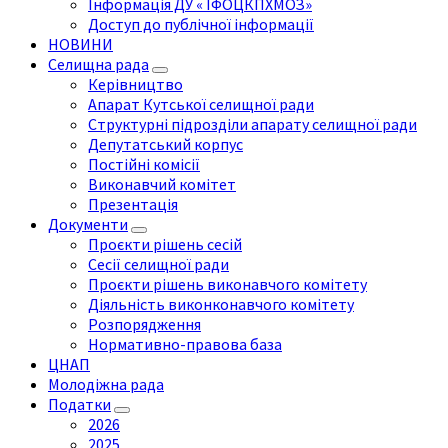
Інформація ДУ « ІФОЦКПХМОЗ»
Доступ до публічної інформації
НОВИНИ
Селищна рада
Керівництво
Апарат Кутської селищної ради
Структурні підрозділи апарату селищної ради
Депутатський корпус
Постійні комісії
Виконавчий комітет
Презентація
Документи
Проєкти рішень сесій
Сесії селищної ради
Проєкти рішень виконавчого комітету
Діяльність виконконавчого комітету
Розпорядження
Нормативно-правова база
ЦНАП
Молодіжна рада
Податки
2026
2025