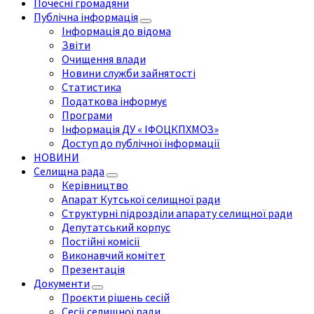
Почесні громадяни
Публічна інформація
Інформація до відома
Звіти
Очищення влади
Новини служби зайнятості
Статистика
Податкова інформує
Програми
Інформація ДУ « ІФОЦКПХМОЗ»
Доступ до публічної інформації
НОВИНИ
Селищна рада
Керівництво
Апарат Кутської селищної ради
Структурні підрозділи апарату селищної ради
Депутатський корпус
Постійні комісії
Виконавчий комітет
Презентація
Документи
Проєкти рішень сесій
Сесії селищної ради