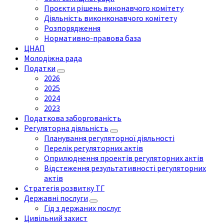
Проєкти рішень виконавчого комітету
Діяльність виконконавчого комітету
Розпорядження
Нормативно-правова база
ЦНАП
Молодіжна рада
Податки
2026
2025
2024
2023
Податкова заборгованість
Регуляторна діяльність
Планування регуляторної діяльності
Перелік регуляторних актів
Оприлюднення проектів регуляторних актів
Відстеження результативності регуляторних
актів
Стратегія розвитку ТГ
Державні послуги
Гід з держаних послуг
Цивільний захист