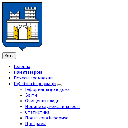
Перейти
Перейдіть
Перейдіть
Перейти
до
на
на
до
змісту
ліву
праву
нижнього
бічну
бічну
колонтитула
панель
панель
Меню
Головна
Пам'яті Героїв
Почесні громадяни
Публічна інформація
Інформація до відома
Звіти
Очищення влади
Новини служби зайнятості
Статистика
Податкова інформує
Програми