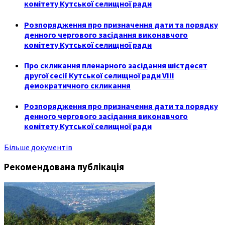
комітету Кутської селищної ради
Розпорядження про призначення дати та порядку
денного чергового засідання виконавчого
комітету Кутської селищної ради
Про скликання пленарного засідання шістдесят
другої сесії Кутської селищної ради VIII
демократичного скликання
Розпорядження про призначення дати та порядку
денного чергового засідання виконавчого
комітету Кутської селищної ради
Більше документів
Рекомендована публікація