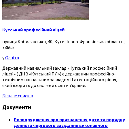
Кутський професійний ліцей
вулиця Кобилянської, 40, Кути, Івано-Франківська область,
78665
у
Освіта
Державний навчальний заклад «Кутський професійний
ліцей» ( ДНЗ «Кутський ПЛ») є державним професійно-
технічним навчальним закладом ІІ атестаційного рівня,
який входить до системи освіти України.
Більше списків
Документи
Розпорядження про призначення дати та порядку
денного чергового засідання виконавчого