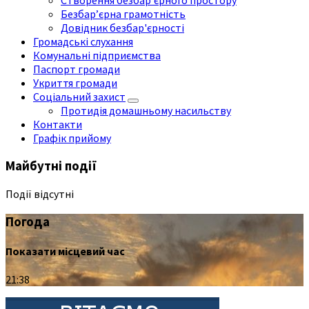
Створення безбар'єрного простору
Безбар’єрна грамотність
Довідник безбар'єрності
Громадські слухання
Комунальні підприємства
Паспорт громади
Укриття громади
Соціальний захист
Протидія домашньому насильству
Контакти
Графік прийому
Майбутні події
Події відсутні
Погода
Показати місцевий час
21:38