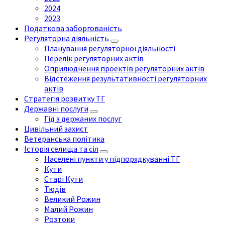
2024
2023
Податкова заборгованість
Регуляторна діяльність
Планування регуляторної діяльності
Перелік регуляторних актів
Оприлюднення проектів регуляторних актів
Відстеження результативності регуляторних
актів
Стратегія розвитку ТГ
Державні послуги
Гід з держаних послуг
Цивільний захист
Ветеранська політика
Історія селища та сіл
Населені пункти у підпорядкуванні ТГ
Кути
Старі Кути
Тюдів
Великий Рожин
Малий Рожин
Розтоки