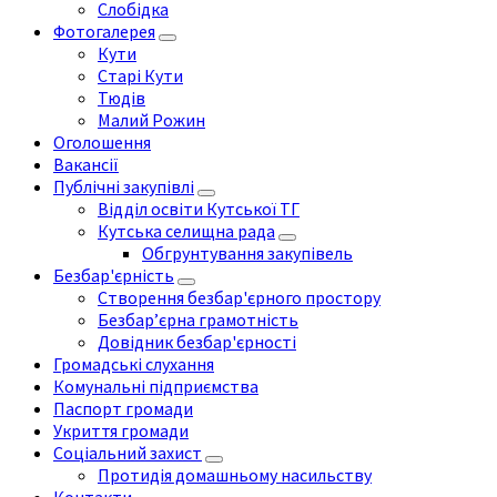
Слобідка
Фотогалерея
Кути
Старі Кути
Тюдів
Малий Рожин
Оголошення
Вакансії
Публічні закупівлі
Відділ освіти Кутської ТГ
Кутська селищна рада
Обгрунтування закупівель
Безбар'єрність
Створення безбар'єрного простору
Безбар’єрна грамотність
Довідник безбар'єрності
Громадські слухання
Комунальні підприємства
Паспорт громади
Укриття громади
Соціальний захист
Протидія домашньому насильству