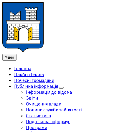
Перейти
Перейдіть
Перейдіть
Перейти
до
на
на
до
змісту
ліву
праву
нижнього
бічну
бічну
колонтитула
панель
панель
Меню
Головна
Пам'яті Героїв
Почесні громадяни
Публічна інформація
Інформація до відома
Звіти
Очищення влади
Новини служби зайнятості
Статистика
Податкова інформує
Програми