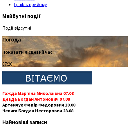
Графік прийому
Майбутні події
Події відсутні
Погода
Показати місцевий час
07:20
Гожда Мар'яна Миколаївна 07.08
Девда Богдан Антонович 07.08
Артемчук Федір Федорович 18.08
Чепига Богдан Несторович 28.08
Найновіші записи