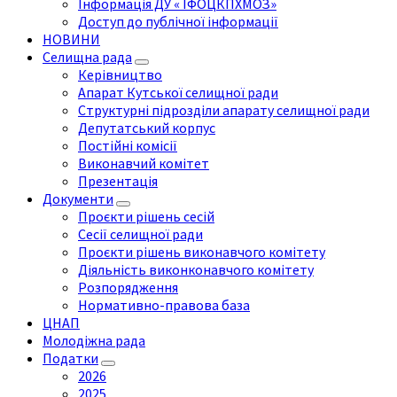
Інформація ДУ « ІФОЦКПХМОЗ»
Доступ до публічної інформації
НОВИНИ
Селищна рада
Керівництво
Апарат Кутської селищної ради
Структурні підрозділи апарату селищної ради
Депутатський корпус
Постійні комісії
Виконавчий комітет
Презентація
Документи
Проєкти рішень сесій
Сесії селищної ради
Проєкти рішень виконавчого комітету
Діяльність виконконавчого комітету
Розпорядження
Нормативно-правова база
ЦНАП
Молодіжна рада
Податки
2026
2025