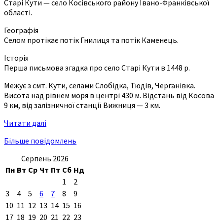
Старі Кути — село Косівського району Івано-Франківської
області.
Географія
Селом протікає потік Гнилиця та потік Каменець.
Історія
Перша письмова згадка про село Старі Кути в 1448 р.
Межує з смт. Кути, селами Слобідка, Тюдів, Черганівка.
Висота над рівнем моря в центрі 430 м. Відстань від Косова
9 км, від залізничної станції Вижниця — 3 км.
Читати далі
Більше повідомлень
Серпень 2026
Пн
Вт
Ср
Чт
Пт
Сб
Нд
1
2
3
4
5
6
7
8
9
10
11
12
13
14
15
16
17
18
19
20
21
22
23