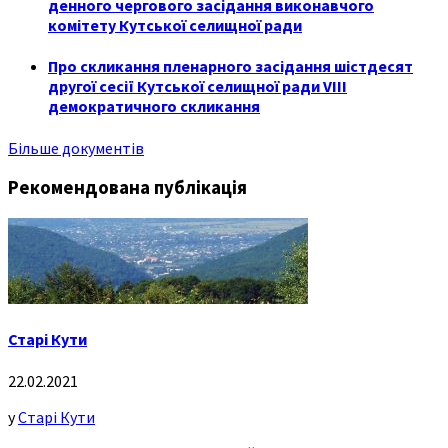
денного чергового засідання виконавчого
комітету Кутської селищної ради
Про скликання пленарного засідання шістдесят
другої сесії Кутської селищної ради VIII
демократичного скликання
Більше документів
Рекомендована публікація
Старі Кути
22.02.2021
у
Старі Кути