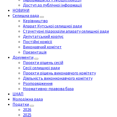
Доступ до публічної інформації
НОВИНИ
Селищна рада
Керівництво
Апарат Кутської селищної ради
Структурні підрозділи апарату селищної ради
Депутатський корпус
Постійні комісії
Виконавчий комітет
Презентація
Документи
Проєкти рішень сесій
Сесії селищної ради
Проєкти рішень виконавчого комітету
Діяльність виконконавчого комітету
Розпорядження
Нормативно-правова база
ЦНАП
Молодіжна рада
Податки
2026
2025