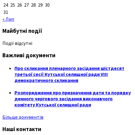
24
25
26
27
28
29
30
31
« Лип
Майбутні події
Події відсутні
Важливі документи
Про скликання пленарного засідання шістдесят
третьої сесії Кутської селищної ради VIII
демократичного скликання
Розпорядження про призначення дати та порядку
денного чергового засідання виконавчого
комітету Кутської селищної ради
Більше документів
Наші контакти