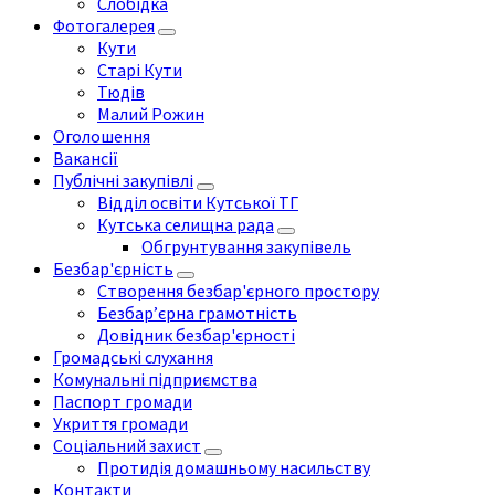
Слобідка
Фотогалерея
Кути
Старі Кути
Тюдів
Малий Рожин
Оголошення
Вакансії
Публічні закупівлі
Відділ освіти Кутської ТГ
Кутська селищна рада
Обгрунтування закупівель
Безбар'єрність
Створення безбар'єрного простору
Безбар’єрна грамотність
Довідник безбар'єрності
Громадські слухання
Комунальні підприємства
Паспорт громади
Укриття громади
Соціальний захист
Протидія домашньому насильству
Контакти