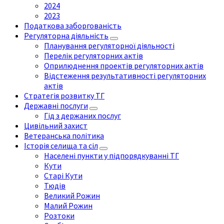
2024
2023
Податкова заборгованість
Регуляторна діяльність
Планування регуляторної діяльності
Перелік регуляторних актів
Оприлюднення проектів регуляторних актів
Відстеження результативності регуляторних
актів
Стратегія розвитку ТГ
Державні послуги
Гід з держаних послуг
Цивільний захист
Ветеранська політика
Історія селища та сіл
Населені пункти у підпорядкуванні ТГ
Кути
Старі Кути
Тюдів
Великий Рожин
Малий Рожин
Розтоки