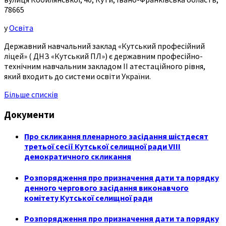
78665
у
Освіта
Державний навчальний заклад «Кутський професійний
ліцей» ( ДНЗ «Кутський ПЛ») є державним професійно-
технічним навчальним закладом ІІ атестаційного рівня,
який входить до системи освіти України.
Більше списків
Документи
Про скликання пленарного засідання шістдесят
третьої сесії Кутської селищної ради VIII
демократичного скликання
Розпорядження про призначення дати та порядку
денного чергового засідання виконавчого
комітету Кутської селищної ради
Розпорядження про призначення дати та порядку