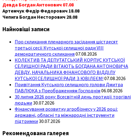
Девда Богдан Антонович 07.08
Артемчук Федір Федорович 18.08
Чепига Богдан Несторович 28.08
Найновіші записи
Про скликання пленарного засідання шістдесят
третьої сесії Кутської селищної ради VIII
демократичного скликання
07.08.2026
КОЛЕКТИВ ТА ДЕПУТАТСЬКИЙ КОРПУС КУТСЬКОЇ
СЕЛИЩНОЇ РАДИ ВІТАЮТЬ БОГДАНА АНТОНОВИЧА
ДЕВДУ, НАЧАЛЬНИКА ФІНАНСОВОГО ВІДДІЛУ
КУТСЬКОЇ СЕЛИЩНОЇ РАДИ З ЮВІЛЕЄМ!
07.08.2026
Привітання Кутського селищного голови Дмитра
ПАВЛЮКА з Преображенням Господнім
06.08.2026
30 липня 2026 року: Всесвітній день протидії торгівлі
людьми
30.07.2026
Фінансування розвитку агробізнесу у 2026 році:
державні, обласні та міжнародні інструменти
підтримки
30.07.2026
Рекомендована галерея