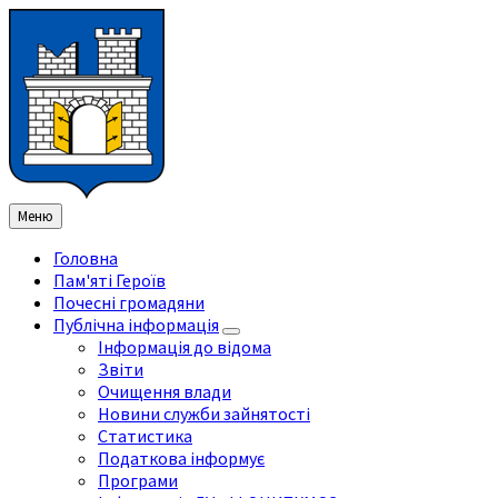
Перейти
Перейдіть
Перейдіть
Перейти
до
на
на
до
змісту
ліву
праву
нижнього
бічну
бічну
колонтитула
панель
панель
Меню
Головна
Пам'яті Героїв
Почесні громадяни
Публічна інформація
Інформація до відома
Звіти
Очищення влади
Новини служби зайнятості
Статистика
Податкова інформує
Програми