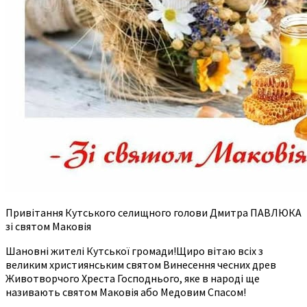
Привітання Кутського селищного голови Дмитра ПАВЛЮКА
зі святом Маковія
Шановні жителі Кутської громади!Щиро вітаю всіх з
великим християнським святом Винесення чесних древ
Животворчого Хреста Господнього, яке в народі ще
називають святом Маковія або Медовим Спасом!