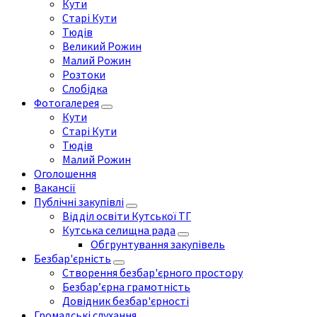
Кути
Старі Кути
Тюдів
Великий Рожин
Малий Рожин
Розтоки
Слобідка
Фотогалерея
Кути
Старі Кути
Тюдів
Малий Рожин
Оголошення
Вакансії
Публічні закупівлі
Відділ освіти Кутської ТГ
Кутська селищна рада
Обгрунтування закупівель
Безбар'єрність
Створення безбар'єрного простору
Безбар’єрна грамотність
Довідник безбар'єрності
Громадські слухання