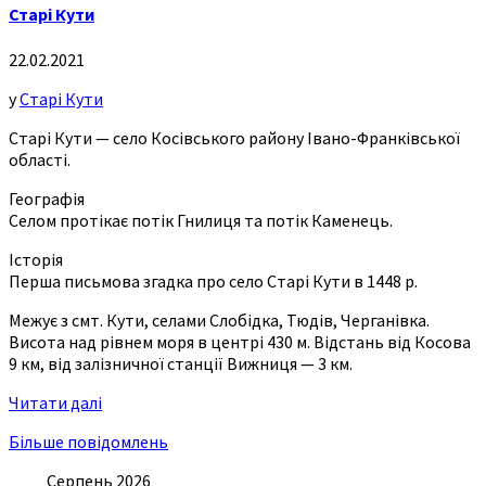
Старі Кути
22.02.2021
у
Старі Кути
Старі Кути — село Косівського району Івано-Франківської
області.
Географія
Селом протікає потік Гнилиця та потік Каменець.
Історія
Перша письмова згадка про село Старі Кути в 1448 р.
Межує з смт. Кути, селами Слобідка, Тюдів, Черганівка.
Висота над рівнем моря в центрі 430 м. Відстань від Косова
9 км, від залізничної станції Вижниця — 3 км.
Читати далі
Більше повідомлень
Серпень 2026