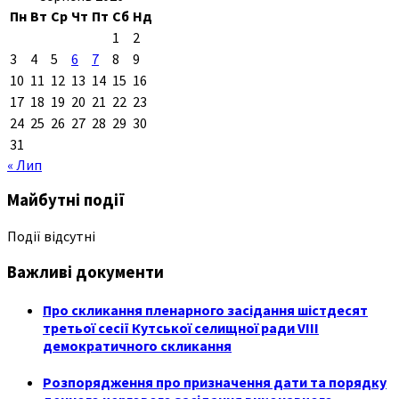
Пн
Вт
Ср
Чт
Пт
Сб
Нд
1
2
3
4
5
6
7
8
9
10
11
12
13
14
15
16
17
18
19
20
21
22
23
24
25
26
27
28
29
30
31
« Лип
Майбутні події
Події відсутні
Важливі документи
Про скликання пленарного засідання шістдесят
третьої сесії Кутської селищної ради VIII
демократичного скликання
Розпорядження про призначення дати та порядку