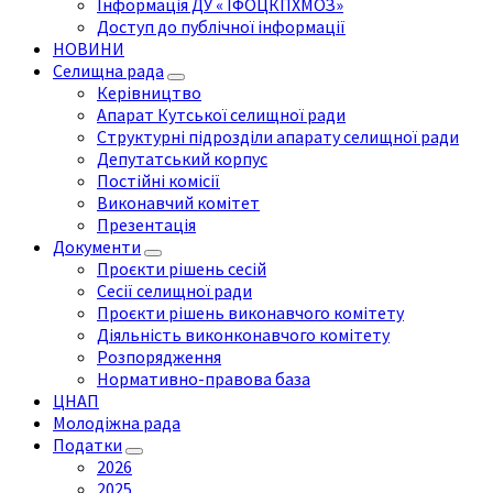
Інформація ДУ « ІФОЦКПХМОЗ»
Доступ до публічної інформації
НОВИНИ
Селищна рада
Керівництво
Апарат Кутської селищної ради
Структурні підрозділи апарату селищної ради
Депутатський корпус
Постійні комісії
Виконавчий комітет
Презентація
Документи
Проєкти рішень сесій
Сесії селищної ради
Проєкти рішень виконавчого комітету
Діяльність виконконавчого комітету
Розпорядження
Нормативно-правова база
ЦНАП
Молодіжна рада
Податки
2026
2025