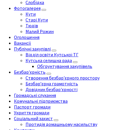
Слобідка
Фотогалерея
Кути
Старі Кути
Тюдів
Малий Рожин
Оголошення
Вакансії
Публічні закупівлі
Відділ освіти Кутської ТГ
Кутська селищна рада
Обгрунтування закупівель
Безбар'єрність
Створення безбар'єрного простору
Безбар’єрна грамотність
Довідник безбар'єрності
Громадські слухання
Комунальні підприємства
Паспорт громади
Укриття громади
Соціальний захист
Протидія домашньому насильству