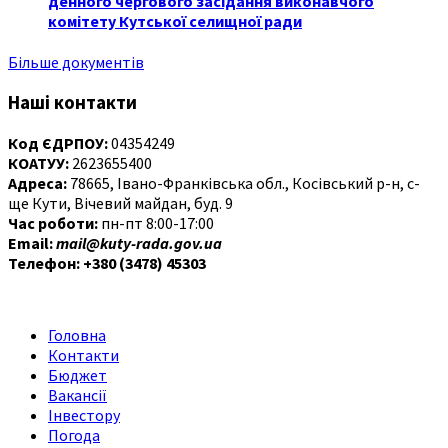
денного чергового засідання виконавчого
комітету Кутської селищної ради
Більше документів
Наші контакти
Код ЄДРПОУ:
04354249
КОАТУУ:
2623655400
Адреса:
78665, Івано-Франківська обл., Косівський р-н, с-
ще Кути, Вічевий майдан, буд. 9
Час роботи:
пн-пт 8:00-17:00
Email:
mail@kuty-rada.gov.ua
Телефон: +380 (3478) 45303
Головна
Контакти
Бюджет
Вакансії
Інвестору
Погода