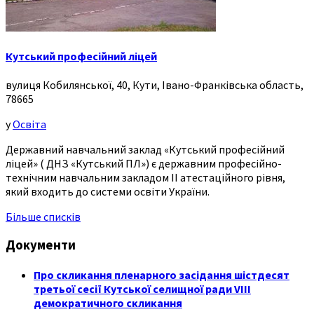
Кутський професійний ліцей
вулиця Кобилянської, 40, Кути, Івано-Франківська область,
78665
у
Освіта
Державний навчальний заклад «Кутський професійний
ліцей» ( ДНЗ «Кутський ПЛ») є державним професійно-
технічним навчальним закладом ІІ атестаційного рівня,
який входить до системи освіти України.
Більше списків
Документи
Про скликання пленарного засідання шістдесят
третьої сесії Кутської селищної ради VIII
демократичного скликання