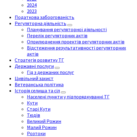
2024
2023
Податкова заборгованість
Регуляторна діяльність
Планування регуляторної діяльності
Перелік регуляторних актів
Оприлюднення проектів регуляторних актів
Відстеження результативності регуляторних
актів
Стратегія розвитку ТГ
Державні послуги
Гід з держаних послуг
Цивільний захист
Ветеранська політика
Історія селища та сіл
Населені пункти у підпорядкуванні ТГ
Кути
Старі Кути
Тюдів
Великий Рожин
Малий Рожин
Розтоки