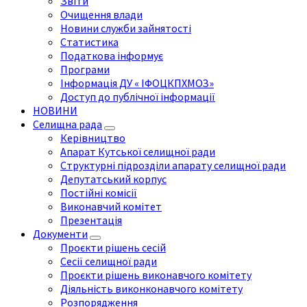
Звіти
Очищення влади
Новини служби зайнятості
Статистика
Податкова інформує
Програми
Інформація ДУ « ІФОЦКПХМОЗ»
Доступ до публічної інформації
НОВИНИ
Селищна рада
Керівництво
Апарат Кутської селищної ради
Структурні підрозділи апарату селищної ради
Депутатський корпус
Постійні комісії
Виконавчий комітет
Презентація
Документи
Проєкти рішень сесій
Сесії селищної ради
Проєкти рішень виконавчого комітету
Діяльність виконконавчого комітету
Розпорядження