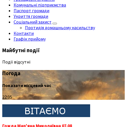
Комунальні підприємства
Паспорт громади
Укриття громади
Соціальний захист
Протидія домашньому насильству
Контакти
Графік прийому
Майбутні події
Події відсутні
Погода
Показати місцевий час
22:05
Гожда Мар'яна Миколаївна 07.08