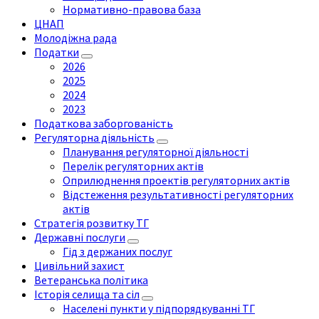
Нормативно-правова база
ЦНАП
Молодіжна рада
Податки
2026
2025
2024
2023
Податкова заборгованість
Регуляторна діяльність
Планування регуляторної діяльності
Перелік регуляторних актів
Оприлюднення проектів регуляторних актів
Відстеження результативності регуляторних
актів
Стратегія розвитку ТГ
Державні послуги
Гід з держаних послуг
Цивільний захист
Ветеранська політика
Історія селища та сіл
Населені пункти у підпорядкуванні ТГ