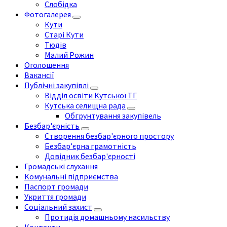
Слобідка
Фотогалерея
Кути
Старі Кути
Тюдів
Малий Рожин
Оголошення
Вакансії
Публічні закупівлі
Відділ освіти Кутської ТГ
Кутська селищна рада
Обгрунтування закупівель
Безбар'єрність
Створення безбар'єрного простору
Безбар’єрна грамотність
Довідник безбар'єрності
Громадські слухання
Комунальні підприємства
Паспорт громади
Укриття громади
Соціальний захист
Протидія домашньому насильству