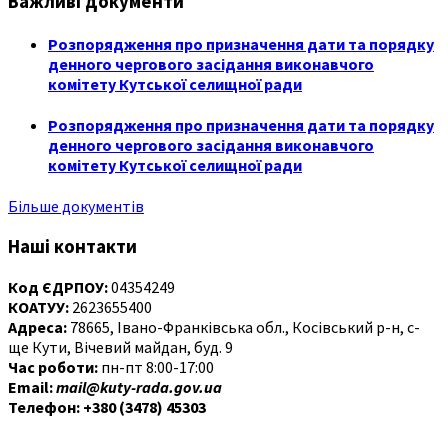
Важливі документи
Розпорядження про призначення дати та порядку
денного чергового засідання виконавчого
комітету Кутської селищної ради
Розпорядження про призначення дати та порядку
денного чергового засідання виконавчого
комітету Кутської селищної ради
Більше документів
Наші контакти
Код ЄДРПОУ:
04354249
КОАТУУ:
2623655400
Адреса:
78665, Івано-Франківська обл., Косівський р-н, с-
ще Кути, Вічевий майдан, буд. 9
Час роботи:
пн-пт 8:00-17:00
Email:
mail@kuty-rada.gov.ua
Телефон: +380 (3478) 45303