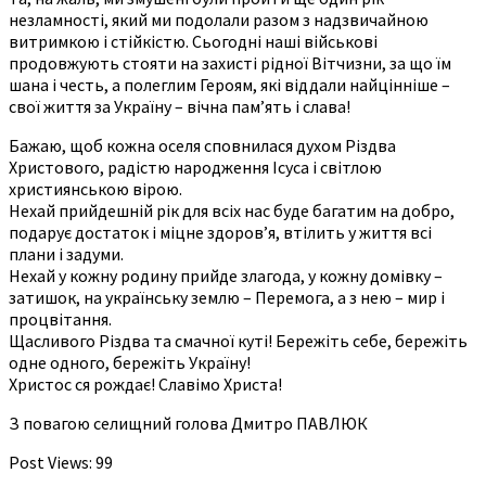
незламності, який ми подолали разом з надзвичайною
витримкою і стійкістю. Сьогодні наші військові
продовжують стояти на захисті рідної Вітчизни, за що їм
шана і честь, а полеглим Героям, які віддали найцінніше –
свої життя за Україну – вічна пам’ять і слава!
Бажаю, щоб кожна оселя сповнилася духом Різдва
Христового, радістю народження Ісуса і світлою
християнською вірою.
Нехай прийдешній рік для всіх нас буде багатим на добро,
подарує достаток і міцне здоров’я, втілить у життя всі
плани і задуми.
Нехай у кожну родину прийде злагода, у кожну домівку –
затишок, на українську землю – Перемога, а з нею – мир і
процвітання.
Щасливого Різдва та смачної куті! Бережіть себе, бережіть
одне одного, бережіть Україну!
Христос ся рождає! Славімо Христа!
З повагою селищний голова Дмитро ПАВЛЮК
Post Views:
99