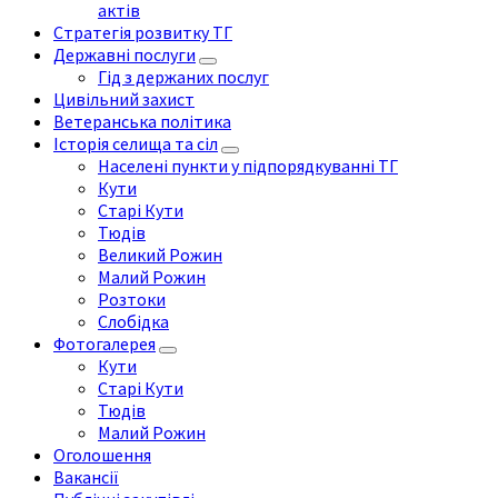
актів
Стратегія розвитку ТГ
Державні послуги
Гід з держаних послуг
Цивільний захист
Ветеранська політика
Історія селища та сіл
Населені пункти у підпорядкуванні ТГ
Кути
Старі Кути
Тюдів
Великий Рожин
Малий Рожин
Розтоки
Слобідка
Фотогалерея
Кути
Старі Кути
Тюдів
Малий Рожин
Оголошення
Вакансії