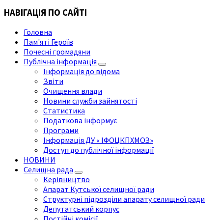
НАВІГАЦІЯ ПО САЙТІ
Головна
Пам'яті Героїв
Почесні громадяни
Публічна інформація
Інформація до відома
Звіти
Очищення влади
Новини служби зайнятості
Статистика
Податкова інформує
Програми
Інформація ДУ « ІФОЦКПХМОЗ»
Доступ до публічної інформації
НОВИНИ
Селищна рада
Керівництво
Апарат Кутської селищної ради
Структурні підрозділи апарату селищної ради
Депутатський корпус
Постійні комісії