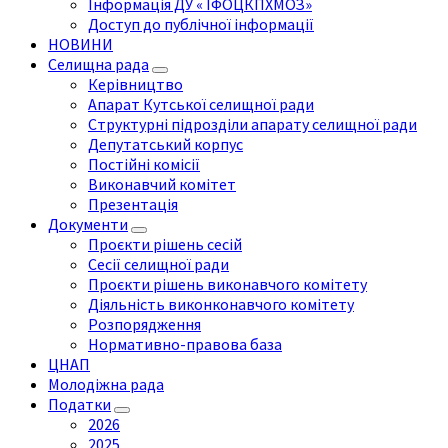
Інформація ДУ « ІФОЦКПХМОЗ»
Доступ до публічної інформації
НОВИНИ
Селищна рада
Керівництво
Апарат Кутської селищної ради
Структурні підрозділи апарату селищної ради
Депутатський корпус
Постійні комісії
Виконавчий комітет
Презентація
Документи
Проєкти рішень сесій
Сесії селищної ради
Проєкти рішень виконавчого комітету
Діяльність виконконавчого комітету
Розпорядження
Нормативно-правова база
ЦНАП
Молодіжна рада
Податки
2026
2025