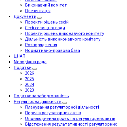
Виконавчий комітет
Презентація
Документи
Проєкти рішень сесій
Сесії селищної ради
Проєкти рішень виконавчого комітету
Діяльність виконконавчого комітету
Розпорядження
Нормативно-правова база
ЦНАП
Молодіжна рада
Податки
2026
2025
2024
2023
Податкова заборгованість
Регуляторна діяльність
Планування регуляторної діяльності
Перелік регуляторних актів
Оприлюднення проектів регуляторних актів
Відстеження результативності регуляторних