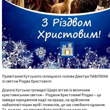
Привітання Кутського селищного голови Дмитра ПАВЛЮКА
зі святом Різдва Христового
Дорога Кутська громадо! Щиро вітаю із величним
християнським святом – Різдвом Христовим! Різдво – це
завжди народження надії на краще, на здійснення
найзаповітніших мрій і помислів, це час сімейного єднання.
Та, на жаль, ми змушені були пройти ще один рік