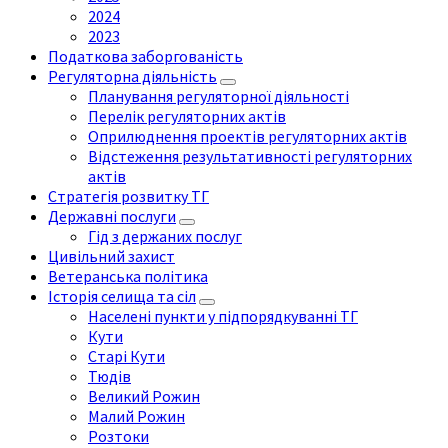
2024
2023
Податкова заборгованість
Регуляторна діяльність
Планування регуляторної діяльності
Перелік регуляторних актів
Оприлюднення проектів регуляторних актів
Відстеження результативності регуляторних
актів
Стратегія розвитку ТГ
Державні послуги
Гід з держаних послуг
Цивільний захист
Ветеранська політика
Історія селища та сіл
Населені пункти у підпорядкуванні ТГ
Кути
Старі Кути
Тюдів
Великий Рожин
Малий Рожин
Розтоки