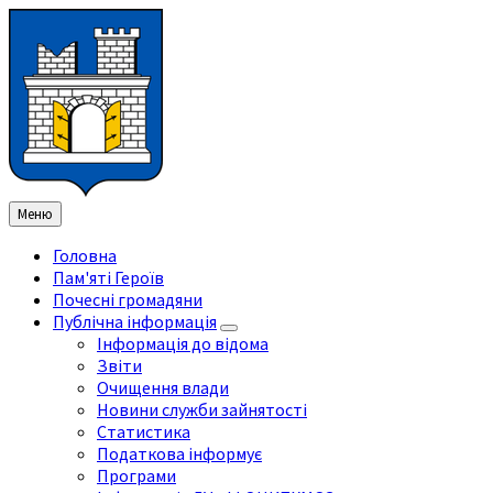
Перейти
Перейдіть
Перейдіть
Перейти
до
на
на
до
змісту
ліву
праву
нижнього
бічну
бічну
колонтитула
панель
панель
Меню
Головна
Пам'яті Героїв
Почесні громадяни
Публічна інформація
Інформація до відома
Звіти
Очищення влади
Новини служби зайнятості
Статистика
Податкова інформує
Програми