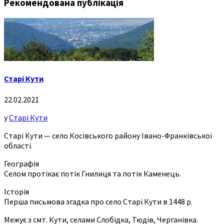
Рекомендована публікація
Старі Кути
22.02.2021
у
Старі Кути
Старі Кути — село Косівського району Івано-Франківської
області.
Географія
Селом протікає потік Гнилиця та потік Каменець.
Історія
Перша письмова згадка про село Старі Кути в 1448 р.
Межує з смт. Кути, селами Слобідка, Тюдів, Черганівка.