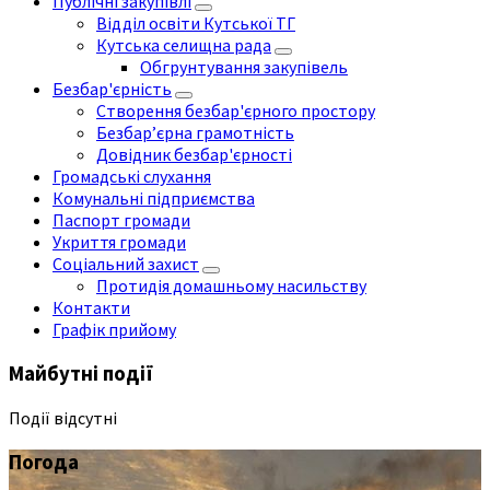
Публічні закупівлі
Відділ освіти Кутської ТГ
Кутська селищна рада
Обгрунтування закупівель
Безбар'єрність
Створення безбар'єрного простору
Безбар’єрна грамотність
Довідник безбар'єрності
Громадські слухання
Комунальні підприємства
Паспорт громади
Укриття громади
Соціальний захист
Протидія домашньому насильству
Контакти
Графік прийому
Майбутні події
Події відсутні
Погода