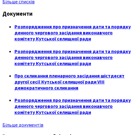
Більше списків
Документи
Розпорядження про призначення дати та порядку
денного чергового засідання виконавчого
комітету Кутської селищної ради
Розпорядження про призначення дати та порядку
денного чергового засідання виконавчого
комітету Кутської селищної ради
Про скликання пленарного засідання шістдесят
другої сесії Кутської селищної ради VIII
демократичного скликання
Розпорядження про призначення дати та порядку
денного чергового засідання виконавчого
комітету Кутської селищної ради
Більше документів