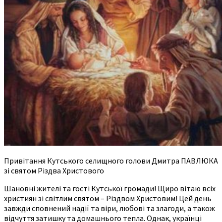
Привітання Кутського селищного голови Дмитра ПАВЛЮКА
зі святом Різдва Христового
Шановні жителі та гості Кутської громади! Щиро вітаю всіх
християн зі світлим святом – Різдвом Христовим! Цей день
завжди сповнений надії та віри, любові та злагоди, а також
відчуття затишку та домашнього тепла. Однак, українці