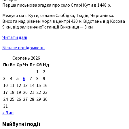
Перша письмова згадка про село Старі Кути в 1448 р.
Межує з смт. Кути, селами Слобідка, Тюдів, Черганівка.
Висота над рівнем моря в центрі 430 м. Відстань від Косова
9 км, від залізничної станції Вижниця — 3 км.
Читати далі
Більше повідомлень
Серпень 2026
Пн
Вт
Ср
Чт
Пт
Сб
Нд
1
2
3
4
5
6
7
8
9
10
11
12
13
14
15
16
17
18
19
20
21
22
23
24
25
26
27
28
29
30
31
« Лип
Майбутні події