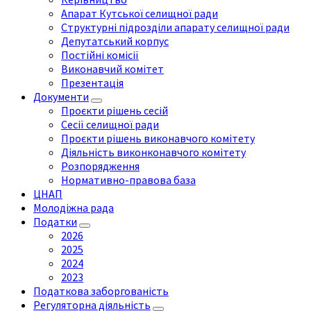
Апарат Кутської селищної ради
Структурні підрозділи апарату селищної ради
Депутатський корпус
Постійні комісії
Виконавчий комітет
Презентація
Документи
Проєкти рішень сесій
Сесії селищної ради
Проєкти рішень виконавчого комітету
Діяльність виконконавчого комітету
Розпорядження
Нормативно-правова база
ЦНАП
Молодіжна рада
Податки
2026
2025
2024
2023
Податкова заборгованість
Регуляторна діяльність