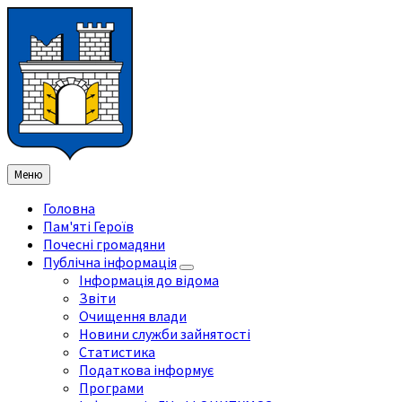
Перейти
Перейдіть
Перейдіть
Перейти
до
на
на
до
змісту
ліву
праву
нижнього
бічну
бічну
колонтитула
панель
панель
Меню
Головна
Пам'яті Героїв
Почесні громадяни
Публічна інформація
Інформація до відома
Звіти
Очищення влади
Новини служби зайнятості
Статистика
Податкова інформує
Програми