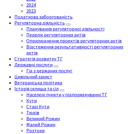
2024
2023
Податкова заборгованість
Регуляторна діяльність
Планування регуляторної діяльності
Перелік регуляторних актів
Оприлюднення проектів регуляторних актів
Відстеження результативності регуляторних
актів
Стратегія розвитку ТГ
Державні послуги
Гід з держаних послуг
Цивільний захист
Ветеранська політика
Історія селища та сіл
Населені пункти у підпорядкуванні ТГ
Кути
Старі Кути
Тюдів
Великий Рожин
Малий Рожин
Розтоки