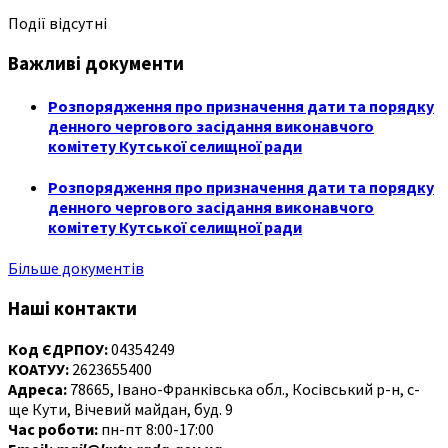
Події відсутні
Важливі документи
Розпорядження про призначення дати та порядку
денного чергового засідання виконавчого
комітету Кутської селищної ради
Розпорядження про призначення дати та порядку
денного чергового засідання виконавчого
комітету Кутської селищної ради
Більше документів
Наші контакти
Код ЄДРПОУ:
04354249
КОАТУУ:
2623655400
Адреса:
78665, Івано-Франківська обл., Косівський р-н, с-
ще Кути, Вічевий майдан, буд. 9
Час роботи:
пн-пт 8:00-17:00