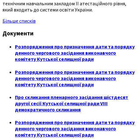
технічним навчальним закладом ІІ атестаційного рівня,
який входить до системи освіти України.
Більше списків
Документи
Розпорядження про призначення дати та порядку
денного чергового засідання виконавчого
комітету Кутської селищної ради
Розпорядження про призначення дати та порядку
денного чергового засідання виконавчого
комітету Кутської селищної ради
Про скликання пленарного засідання шістдесят
другої сесії Кутської селищної ради VIII
демократичного скликання
Розпорядження про призначення дати та порядку
денного чергового засідання виконавчого
комітету Кутської селищної ради