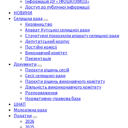
Інформація ДУ « ІФОЦКПХМОЗ»
Доступ до публічної інформації
НОВИНИ
Селищна рада
Керівництво
Апарат Кутської селищної ради
Структурні підрозділи апарату селищної ради
Депутатський корпус
Постійні комісії
Виконавчий комітет
Презентація
Документи
Проєкти рішень сесій
Сесії селищної ради
Проєкти рішень виконавчого комітету
Діяльність виконконавчого комітету
Розпорядження
Нормативно-правова база
ЦНАП
Молодіжна рада
Податки
2026
2025