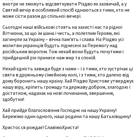
вкотре не зможуть відсвяткувати Різдво як зазвичай, а у
Святий вечір в особливий спосіб єднаються з тими, хто не
може сісти разом до спільної вечері.
Сьогодні наші військові стоять на захисті нас та рідної
Вітчизни, за що їм шана і честь, а полеглим Героям, які
загинули за Україну – вічна пам’ять і слава. На Різдво усі
молитви українців будуть піднесені за Перемогу над
російським ворогом. Тож нехай вони будуть почутими і
прийдешній рік принесе нам мир та спокій.
Нехай єдність завжди буде з нами – і з тими, хто зустрічає ці
свята в дружньому сімейному колі, і з тими, хто далеко від
дому боронить нашу країну. Хай Різдво Христове утверджує
нашу віру, кріпить громаду та державу добром, злагодою і
достатком, надихає на нові починання, звершення,
здобутки!
Хай прийде благословіння Господнє на нашу Україну!
Бережімо один одного, наші родини та нашу Батьківщину!
Христос ся рождає! СлавімоХриста!