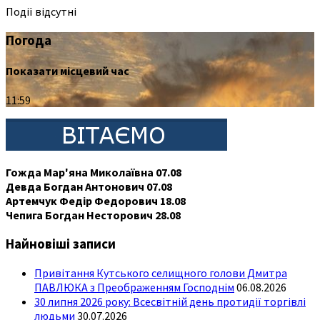
Події відсутні
Погода
Показати місцевий час
11:59
Гожда Мар'яна Миколаївна 07.08
Девда Богдан Антонович 07.08
Артемчук Федір Федорович 18.08
Чепига Богдан Несторович 28.08
Найновіші записи
Привітання Кутського селищного голови Дмитра
ПАВЛЮКА з Преображенням Господнім
06.08.2026
30 липня 2026 року: Всесвітній день протидії торгівлі
людьми
30.07.2026