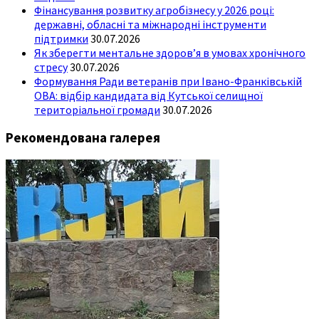
Фінансування розвитку агробізнесу у 2026 році:
державні, обласні та міжнародні інструменти
підтримки
30.07.2026
Як зберегти ментальне здоров’я в умовах хронічного
стресу
30.07.2026
Формування Ради ветеранів при Івано-Франківській
ОВА: відбір кандидата від Кутської селищної
територіальної громади
30.07.2026
Рекомендована галерея