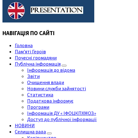
НАВІГАЦІЯ ПО САЙТІ
Головна
Пам'яті Героїв
Почесні громадяни
Публічна інформація
Інформація до відома
Звіти
Очищення влади
Новини служби зайнятості
Статистика
Податкова інформує
Програми
Інформація ДУ « ІФОЦКПХМОЗ»
Доступ до публічної інформації
НОВИНИ
Селищна рада
Керівництво