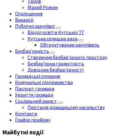
Тюдів
Малий Рожин
Оголошення
Вакансії
Публічні закупівлі
Відділ освіти Кутської ТГ
Кутська селищна рада
Обгрунтування закупівель
Безбар'єрність
Створення безбар'єрного простору
Безбар’єрна грамотність
Довідник безбар'єрності
Громадські слухання
Комунальні підприємства
Паспорт громади
Укриття громади
Соціальний захист
Протидія домашньому насильству
Контакти
Графік прийому
Майбутні події