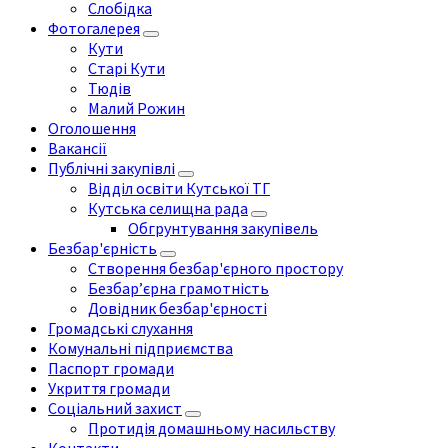
Слобідка
Фотогалерея
Кути
Старі Кути
Тюдів
Малий Рожин
Оголошення
Вакансії
Публічні закупівлі
Відділ освіти Кутської ТГ
Кутська селищна рада
Обгрунтування закупівель
Безбар'єрність
Створення безбар'єрного простору
Безбар’єрна грамотність
Довідник безбар'єрності
Громадські слухання
Комунальні підприємства
Паспорт громади
Укриття громади
Соціальний захист
Протидія домашньому насильству