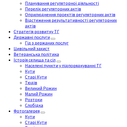
Планування регуляторної діяльності
Перелік регуляторних актів
Оприлюднення проектів регуляторних актів
Відстеження результативності регуляторних
актів
Стратегія розвитку ТГ
Державні послуги
Гід з держаних послуг
Цивільний захист
Ветеранська політика
Історія селища та сіл
Населені пункти у підпорядкуванні ТГ
Кути
Старі Кути
Тюдів
Великий Рожин
Малий Рожин
Розтоки
Слобідка
Фотогалерея
Кути
Старі Кути