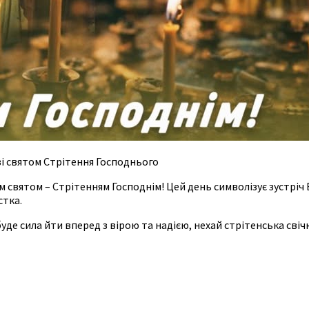
 святом Стрітення Господнього
святом – Стрітенням Господнім! Цей день символізує зустріч 
стка.
буде сила йти вперед з вірою та надією, нехай стрітенська свічк