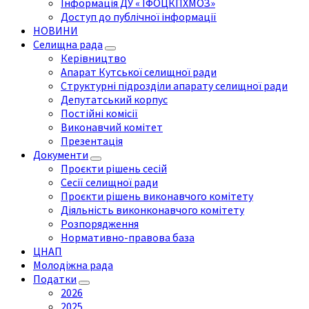
Інформація ДУ « ІФОЦКПХМОЗ»
Доступ до публічної інформації
НОВИНИ
Селищна рада
Керівництво
Апарат Кутської селищної ради
Структурні підрозділи апарату селищної ради
Депутатський корпус
Постійні комісії
Виконавчий комітет
Презентація
Документи
Проєкти рішень сесій
Сесії селищної ради
Проєкти рішень виконавчого комітету
Діяльність виконконавчого комітету
Розпорядження
Нормативно-правова база
ЦНАП
Молодіжна рада
Податки
2026
2025