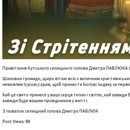
Привітання Кутського селищного голови Дмитра ПАВЛЮКА зі
Шановна громадо, щиро вітаю всіх з величним християнським 
немовлям Ісусом у храм, щоб принести Богові подяку за перві
Хай це свято принесе у ваші серця тепло і світло, хай завжди 
завжди буде вашим провідником у житті.
З повагою селищний голова Дмитро ПАВЛЮК
Post Views:
88