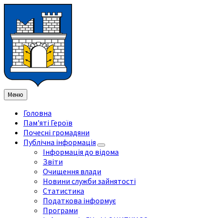
Перейти
Перейдіть
Перейдіть
Перейти
до
на
на
до
змісту
ліву
праву
нижнього
бічну
бічну
колонтитула
панель
панель
Меню
Головна
Пам'яті Героїв
Почесні громадяни
Публічна інформація
Інформація до відома
Звіти
Очищення влади
Новини служби зайнятості
Статистика
Податкова інформує
Програми