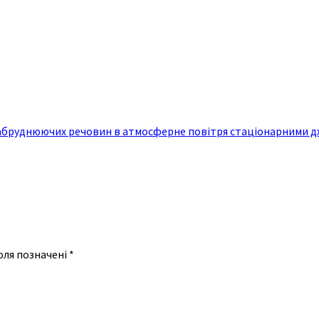
забруднюючих речовин в атмосферне повітря стаціонарними 
оля позначені
*