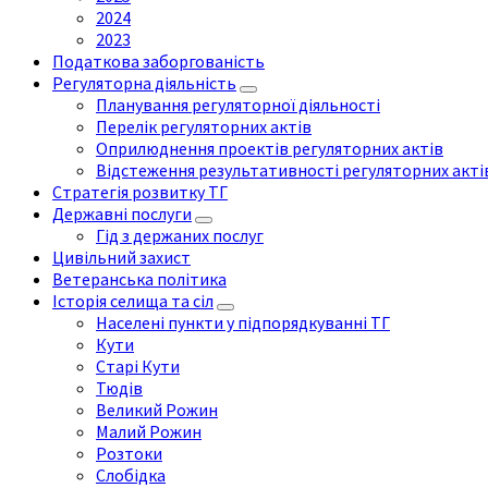
2024
2023
Податкова заборгованість
Регуляторна діяльність
Планування регуляторної діяльності
Перелік регуляторних актів
Оприлюднення проектів регуляторних актів
Відстеження результативності регуляторних акті
Стратегія розвитку ТГ
Державні послуги
Гід з держаних послуг
Цивільний захист
Ветеранська політика
Історія селища та сіл
Населені пункти у підпорядкуванні ТГ
Кути
Старі Кути
Тюдів
Великий Рожин
Малий Рожин
Розтоки
Слобідка