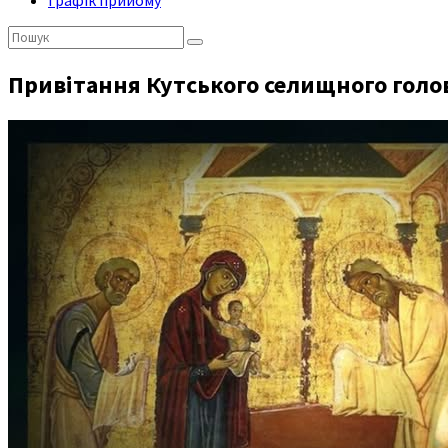
Графік прийому
Пошук:
Привітання Кутського селищного голо