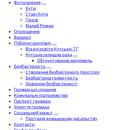
Фотогалерея
Кути
Старі Кути
Тюдів
Малий Рожин
Оголошення
Вакансії
Публічні закупівлі
Відділ освіти Кутської ТГ
Кутська селищна рада
Обгрунтування закупівель
Безбар'єрність
Створення безбар'єрного простору
Безбар’єрна грамотність
Довідник безбар'єрності
Громадські слухання
Комунальні підприємства
Паспорт громади
Укриття громади
Соціальний захист
Протидія домашньому насильству
Контакти