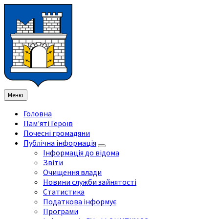
Перейти
Перейдіть
Перейдіть
Перейти
до
на
на
до
змісту
ліву
праву
нижнього
бічну
бічну
колонтитула
панель
панель
Меню
Головна
Пам'яті Героїв
Почесні громадяни
Публічна інформація
Інформація до відома
Звіти
Очищення влади
Новини служби зайнятості
Статистика
Податкова інформує
Програми