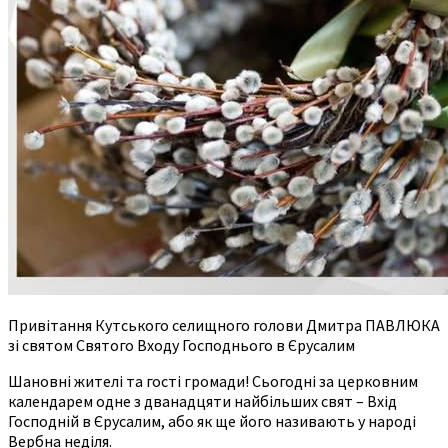
Привітання Кутського селищного голови Дмитра ПАВЛЮКА
зі святом Святого Входу Господнього в Єрусалим
Шановні жителі та гості громади! Сьогодні за церковним
календарем одне з дванадцяти найбільших свят – Вхід
Господній в Єрусалим, або як ще його називають у народі
Вербна неділя.