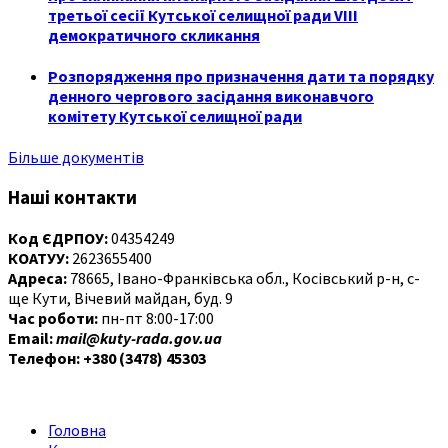
третьої сесії Кутської селищної ради VIII
демократичного скликання
Розпорядження про призначення дати та порядку
денного чергового засідання виконавчого
комітету Кутської селищної ради
Більше документів
Наші контакти
Код ЄДРПОУ:
04354249
КОАТУУ:
2623655400
Адреса:
78665, Івано-Франківська обл., Косівський р-н, с-
ще Кути, Вічевий майдан, буд. 9
Час роботи:
пн-пт 8:00-17:00
Email:
mail@kuty-rada.gov.ua
Телефон: +380 (3478) 45303
Головна