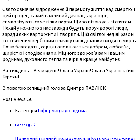
Свято означає відродження й перемогу життя над смертю. І
цей процес, такий важливий для нас, українців,
символізують саме гілки верби. Щиро вітаю усіх зі святом.
Нехай у кожного з нас завжди будуть поруч дорогі люди,
заради яких варто жити і творити. Цієї світлої неділі разом
із освяченим вербовим гіллям у наші домівки входять мир та
Божа благодать, серця наповнюються добром, любов’ю,
щирістю і сподіваннями. Міцного здоров’я вам і вашим
родинам, духовного тепла та віри в краще майбутнє.
За тиждень – Великдень! Слава Україні! Слава Українським
Героям!
З повагою селищний голова Дмитро ПАВЛЮК
Post Views:
56
Категорія
Інформація до відома
Попередній
Приємний і цінний подарунок для Кутської художньої