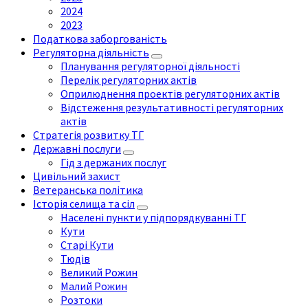
2024
2023
Податкова заборгованість
Регуляторна діяльність
Планування регуляторної діяльності
Перелік регуляторних актів
Оприлюднення проектів регуляторних актів
Відстеження результативності регуляторних
актів
Стратегія розвитку ТГ
Державні послуги
Гід з держаних послуг
Цивільний захист
Ветеранська політика
Історія селища та сіл
Населені пункти у підпорядкуванні ТГ
Кути
Старі Кути
Тюдів
Великий Рожин
Малий Рожин
Розтоки