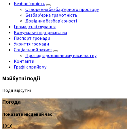
Безбар'єрність
Створення безбар'єрного простору
Безбар’єрна грамотність
Довідник безбар'єрності
Громадські слухання
Комунальні підприємства
Паспорт громади
Укриття громади
Соціальний захист
Протидія домашньому насильству
Контакти
Графік прийому
Майбутні події
Події відсутні
Погода
Показати місцевий час
10:16