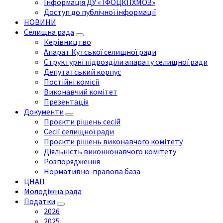
Інформація ДУ « ІФОЦКПХМОЗ»
Доступ до публічної інформації
НОВИНИ
Селищна рада
Керівництво
Апарат Кутської селищної ради
Структурні підрозділи апарату селищної ради
Депутатський корпус
Постійні комісії
Виконавчий комітет
Презентація
Документи
Проєкти рішень сесій
Сесії селищної ради
Проєкти рішень виконавчого комітету
Діяльність виконконавчого комітету
Розпорядження
Нормативно-правова база
ЦНАП
Молодіжна рада
Податки
2026
2025