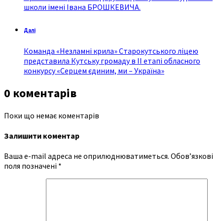
школи імені Івана БРОШКЕВИЧА.
Далі
Команда «Незламні крила» Старокутського ліцею
представила Кутську громаду в ІІ етапі обласного
конкурсу «Серцем єдиним, ми – Україна»
0 коментарів
Поки що немає коментарів
Залишити коментар
Ваша e-mail адреса не оприлюднюватиметься.
Обов’язкові
поля позначені
*