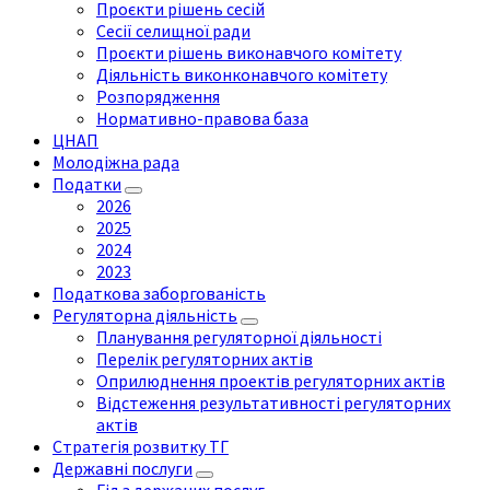
Проєкти рішень сесій
Сесії селищної ради
Проєкти рішень виконавчого комітету
Діяльність виконконавчого комітету
Розпорядження
Нормативно-правова база
ЦНАП
Молодіжна рада
Податки
2026
2025
2024
2023
Податкова заборгованість
Регуляторна діяльність
Планування регуляторної діяльності
Перелік регуляторних актів
Оприлюднення проектів регуляторних актів
Відстеження результативності регуляторних
актів
Стратегія розвитку ТГ
Державні послуги