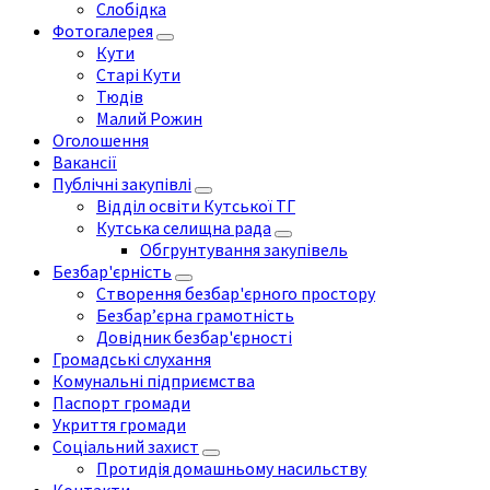
Слобідка
Фотогалерея
Кути
Старі Кути
Тюдів
Малий Рожин
Оголошення
Вакансії
Публічні закупівлі
Відділ освіти Кутської ТГ
Кутська селищна рада
Обгрунтування закупівель
Безбар'єрність
Створення безбар'єрного простору
Безбар’єрна грамотність
Довідник безбар'єрності
Громадські слухання
Комунальні підприємства
Паспорт громади
Укриття громади
Соціальний захист
Протидія домашньому насильству