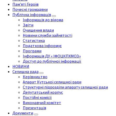
Пам'яті Героїв
Почесні громадяни
Публічна інформація
Інформація до відома
Звіти
Очищення влади
Новини служби зайнятості
Статистика
Податкова інформує
Програми
Інформація ДУ « ІФОЦКПХМОЗ»
Доступ до публічної інформації
НОВИНИ
Селищна рада
Керівництво
Апарат Кутської селищної ради
Структурні підрозділи апарату селищної ради
Депутатський корпус
Постійні комісії
Виконавчий комітет
Презентація
Документи