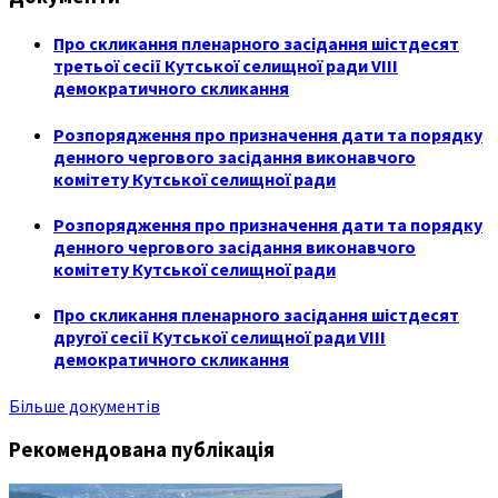
Про скликання пленарного засідання шістдесят
третьої сесії Кутської селищної ради VIII
демократичного скликання
Розпорядження про призначення дати та порядку
денного чергового засідання виконавчого
комітету Кутської селищної ради
Розпорядження про призначення дати та порядку
денного чергового засідання виконавчого
комітету Кутської селищної ради
Про скликання пленарного засідання шістдесят
другої сесії Кутської селищної ради VIII
демократичного скликання
Більше документів
Рекомендована публікація