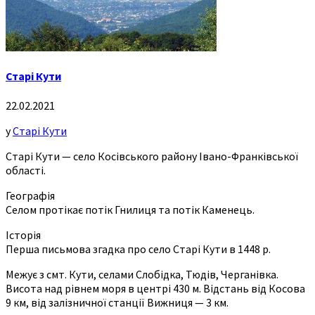
Старі Кути
22.02.2021
у
Старі Кути
Старі Кути — село Косівського району Івано-Франківської
області.
Географія
Селом протікає потік Гнилиця та потік Каменець.
Історія
Перша письмова згадка про село Старі Кути в 1448 р.
Межує з смт. Кути, селами Слобідка, Тюдів, Черганівка.
Висота над рівнем моря в центрі 430 м. Відстань від Косова
9 км, від залізничної станції Вижниця — 3 км.