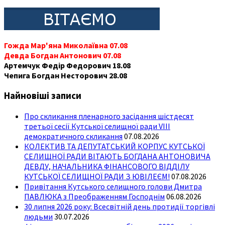
Гожда Мар'яна Миколаївна 07.08
Девда Богдан Антонович 07.08
Артемчук Федір Федорович 18.08
Чепига Богдан Несторович 28.08
Найновіші записи
Про скликання пленарного засідання шістдесят
третьої сесії Кутської селищної ради VIII
демократичного скликання
07.08.2026
КОЛЕКТИВ ТА ДЕПУТАТСЬКИЙ КОРПУС КУТСЬКОЇ
СЕЛИЩНОЇ РАДИ ВІТАЮТЬ БОГДАНА АНТОНОВИЧА
ДЕВДУ, НАЧАЛЬНИКА ФІНАНСОВОГО ВІДДІЛУ
КУТСЬКОЇ СЕЛИЩНОЇ РАДИ З ЮВІЛЕЄМ!
07.08.2026
Привітання Кутського селищного голови Дмитра
ПАВЛЮКА з Преображенням Господнім
06.08.2026
30 липня 2026 року: Всесвітній день протидії торгівлі
людьми
30.07.2026