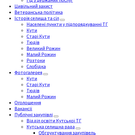
Гід з держаних послуг
Цивільний захист
Ветеранська політика
Історія селища та сіл
Населені пункти у підпорядкуванні ТГ
Кути
Старі Кути
Тюдів
Великий Рожин
Малий Рожин
Розтоки
Слобідка
Фотогалерея
Кути
Старі Кути
Тюдів
Малий Рожин
Оголошення
Вакансії
Публічні закупівлі
Відділ освіти Кутської ТГ
Кутська селищна рада
Обгрунтування закупівель