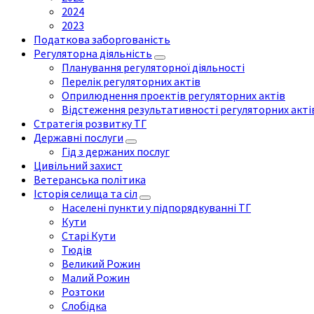
2024
2023
Податкова заборгованість
Регуляторна діяльність
Планування регуляторної діяльності
Перелік регуляторних актів
Оприлюднення проектів регуляторних актів
Відстеження результативності регуляторних акті
Стратегія розвитку ТГ
Державні послуги
Гід з держаних послуг
Цивільний захист
Ветеранська політика
Історія селища та сіл
Населені пункти у підпорядкуванні ТГ
Кути
Старі Кути
Тюдів
Великий Рожин
Малий Рожин
Розтоки
Слобідка