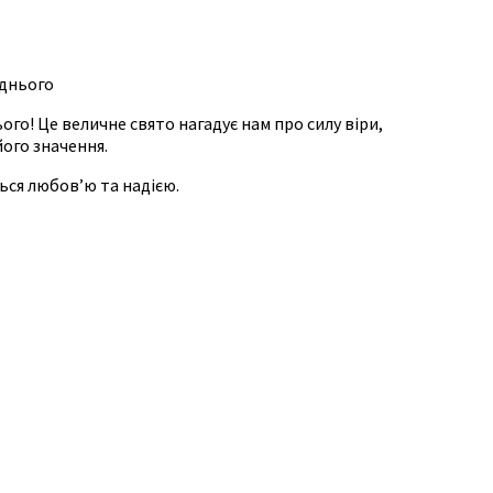
однього
го! Це величне свято нагадує нам про силу віри,
його значення.
ься любов’ю та надією.