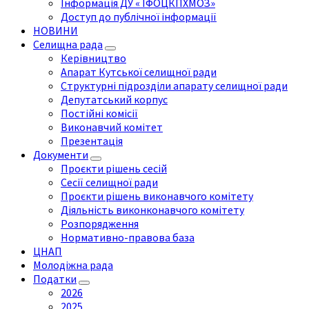
Інформація ДУ « ІФОЦКПХМОЗ»
Доступ до публічної інформації
НОВИНИ
Селищна рада
Керівництво
Апарат Кутської селищної ради
Структурні підрозділи апарату селищної ради
Депутатський корпус
Постійні комісії
Виконавчий комітет
Презентація
Документи
Проєкти рішень сесій
Сесії селищної ради
Проєкти рішень виконавчого комітету
Діяльність виконконавчого комітету
Розпорядження
Нормативно-правова база
ЦНАП
Молодіжна рада
Податки
2026
2025