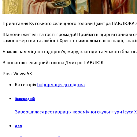
Привітання Кутського селищного голови Дмитра ПАВЛЮКА з
Шановні жителі та гості громади! Прийміть щирі вітання зі 
самопожертви та любові. Хрест є символом нашої надії, спасін
Бажаю вам міцного здоров’я, миру, злагоди та Божого благосл
З повагою селищний голова Дмитро ПАВЛЮК
Post Views:
53
Категорія
Інформація до відома
Попередній
Завершилася реставрація керамічної скульптури Ісуса Х
Далі