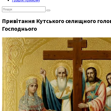
Графік прийому
Пошук:
Привітання Кутського селищного голо
Господнього