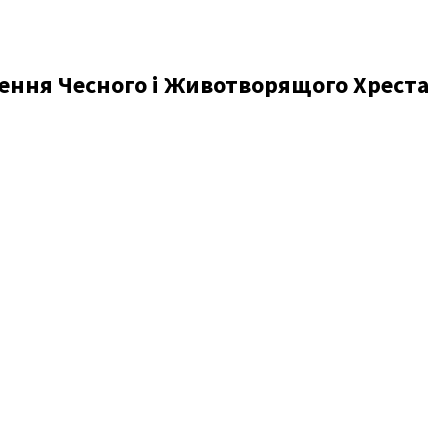
ення Чесного і Животворящого Хреста