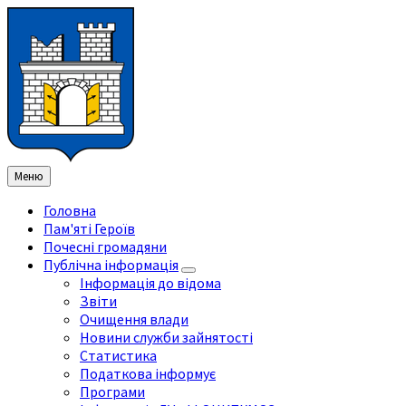
Перейти
Перейдіть
Перейдіть
Перейти
до
на
на
до
змісту
ліву
праву
нижнього
бічну
бічну
колонтитула
панель
панель
Меню
Головна
Пам'яті Героїв
Почесні громадяни
Публічна інформація
Інформація до відома
Звіти
Очищення влади
Новини служби зайнятості
Статистика
Податкова інформує
Програми