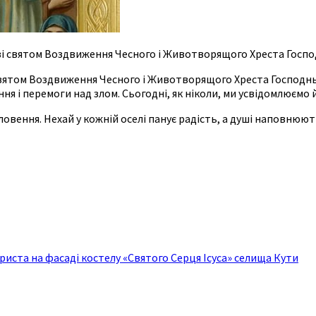
і святом Воздвиження Чесного і Животворящого Хреста Госп
святом Воздвиження Чесного і Животворящого Хреста Господньо
ня і перемоги над злом. Сьогодні, як ніколи, ми усвідомлюємо 
овення. Нехай у кожній оселі панує радість, а душі наповнюют
риста на фасаді костелу «Святого Серця Ісуса» селища Кути