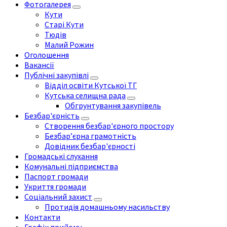
Фотогалерея
Кути
Старі Кути
Тюдів
Малий Рожин
Оголошення
Вакансії
Публічні закупівлі
Відділ освіти Кутської ТГ
Кутська селищна рада
Обгрунтування закупівель
Безбар'єрність
Створення безбар'єрного простору
Безбар’єрна грамотність
Довідник безбар'єрності
Громадські слухання
Комунальні підприємства
Паспорт громади
Укриття громади
Соціальний захист
Протидія домашньому насильству
Контакти