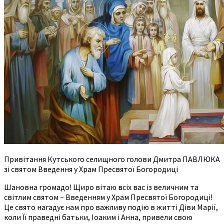
Привітання Кутського селищного голови Дмитра ПАВЛЮКА
зі святом Введення у Храм Пресвятої Богородиці
Шановна громадо! Щиро вітаю всіх вас із величним та
світлим святом – Введенням у Храм Пресвятої Богородиці!
Це свято нагадує нам про важливу подію в житті Діви Марії,
коли Її праведні батьки, Іоаким і Анна, привели свою