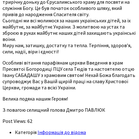
трирічну доньку до Єрусалимського храму для посвяти на
служіння Богу. Це був початок особливого шляху, який
привів до народження Спасителя світу.
Сьогодні ми всі молимося за наших українських дітей, за їх
майбутнє, за майбутнє України. З молитвою на устах та
зброєю в руках майбутнє наших дітей захищають українські
воїни.
Миру нам, затишку, достатку та тепла. Терпіння, здоров’я,
сили, надії, віри і єдності!
Особливі вітання парафіянам церкви Введення в храм
Пресвятої Богородиці ПЦУ села Тюдів та настоятелю отцю
Івану САБАДАШУ з храмовим святом! Нехай Божа благодать
супроводжує Вас у Вашій щирій праці на славу Христової
Церкви, громади та всієї України.
Велика подяка нашим Героям!
З повагою селищний голова Дмитро ПАВЛЮК
Post Views:
62
Категорія
Інформація до відома