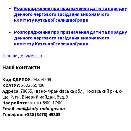
Розпорядження про призначення дати та порядку
денного чергового засідання виконавчого
комітету Кутської селищної ради
Розпорядження про призначення дати та порядку
денного чергового засідання виконавчого
комітету Кутської селищної ради
Більше документів
Наші контакти
Код ЄДРПОУ:
04354249
КОАТУУ:
2623655400
Адреса:
78665, Івано-Франківська обл., Косівський р-н, с-
ще Кути, Вічевий майдан, буд. 9
Час роботи:
пн-пт 8:00-17:00
Email:
mail@kuty-rada.gov.ua
Телефон: +380 (3478) 45303