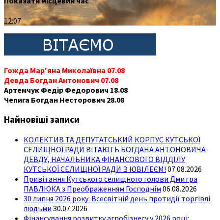
Показати місцевий час
12:07
Гожда Мар'яна Миколаївна 07.08
Девда Богдан Антонович 07.08
Артемчук Федір Федорович 18.08
Чепига Богдан Несторович 28.08
Найновіші записи
КОЛЕКТИВ ТА ДЕПУТАТСЬКИЙ КОРПУС КУТСЬКОЇ
СЕЛИЩНОЇ РАДИ ВІТАЮТЬ БОГДАНА АНТОНОВИЧА
ДЕВДУ, НАЧАЛЬНИКА ФІНАНСОВОГО ВІДДІЛУ
КУТСЬКОЇ СЕЛИЩНОЇ РАДИ З ЮВІЛЕЄМ!
07.08.2026
Привітання Кутського селищного голови Дмитра
ПАВЛЮКА з Преображенням Господнім
06.08.2026
30 липня 2026 року: Всесвітній день протидії торгівлі
людьми
30.07.2026
Фінансування розвитку агробізнесу у 2026 році: