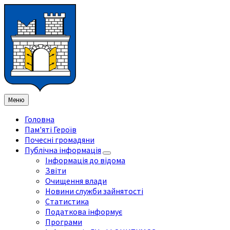
Перейти
Перейдіть
Перейдіть
Перейти
до
на
на
до
змісту
ліву
праву
нижнього
бічну
бічну
колонтитула
панель
панель
Меню
Головна
Пам'яті Героїв
Почесні громадяни
Публічна інформація
Інформація до відома
Звіти
Очищення влади
Новини служби зайнятості
Статистика
Податкова інформує
Програми