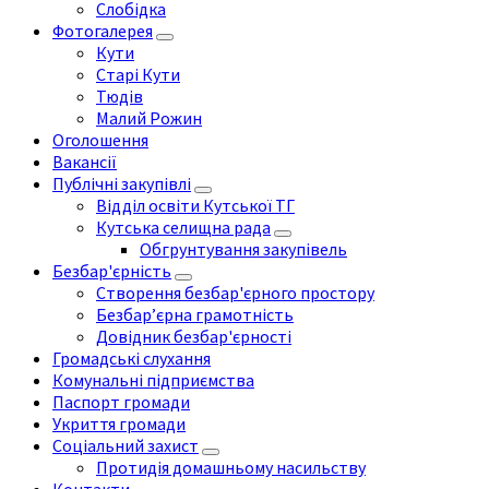
Слобідка
Фотогалерея
Кути
Старі Кути
Тюдів
Малий Рожин
Оголошення
Вакансії
Публічні закупівлі
Відділ освіти Кутської ТГ
Кутська селищна рада
Обгрунтування закупівель
Безбар'єрність
Створення безбар'єрного простору
Безбар’єрна грамотність
Довідник безбар'єрності
Громадські слухання
Комунальні підприємства
Паспорт громади
Укриття громади
Соціальний захист
Протидія домашньому насильству