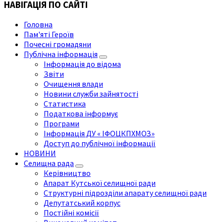
НАВІГАЦІЯ ПО САЙТІ
Головна
Пам'яті Героїв
Почесні громадяни
Публічна інформація
Інформація до відома
Звіти
Очищення влади
Новини служби зайнятості
Статистика
Податкова інформує
Програми
Інформація ДУ « ІФОЦКПХМОЗ»
Доступ до публічної інформації
НОВИНИ
Селищна рада
Керівництво
Апарат Кутської селищної ради
Структурні підрозділи апарату селищної ради
Депутатський корпус
Постійні комісії