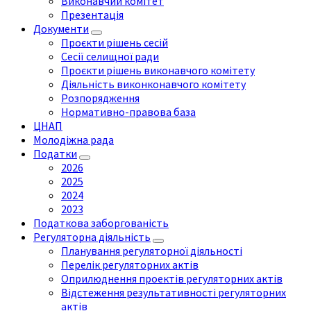
Виконавчий комітет
Презентація
Документи
Проєкти рішень сесій
Сесії селищної ради
Проєкти рішень виконавчого комітету
Діяльність виконконавчого комітету
Розпорядження
Нормативно-правова база
ЦНАП
Молодіжна рада
Податки
2026
2025
2024
2023
Податкова заборгованість
Регуляторна діяльність
Планування регуляторної діяльності
Перелік регуляторних актів
Оприлюднення проектів регуляторних актів
Відстеження результативності регуляторних
актів