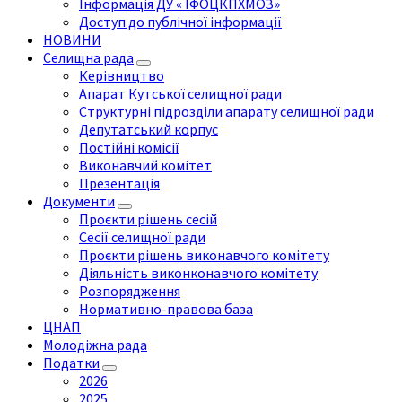
Інформація ДУ « ІФОЦКПХМОЗ»
Доступ до публічної інформації
НОВИНИ
Селищна рада
Керівництво
Апарат Кутської селищної ради
Структурні підрозділи апарату селищної ради
Депутатський корпус
Постійні комісії
Виконавчий комітет
Презентація
Документи
Проєкти рішень сесій
Сесії селищної ради
Проєкти рішень виконавчого комітету
Діяльність виконконавчого комітету
Розпорядження
Нормативно-правова база
ЦНАП
Молодіжна рада
Податки
2026
2025