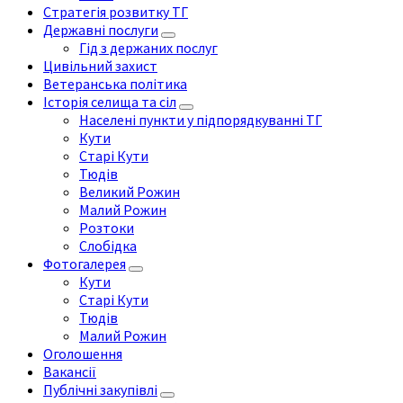
Стратегія розвитку ТГ
Державні послуги
Гід з держаних послуг
Цивільний захист
Ветеранська політика
Історія селища та сіл
Населені пункти у підпорядкуванні ТГ
Кути
Старі Кути
Тюдів
Великий Рожин
Малий Рожин
Розтоки
Слобідка
Фотогалерея
Кути
Старі Кути
Тюдів
Малий Рожин
Оголошення
Вакансії
Публічні закупівлі