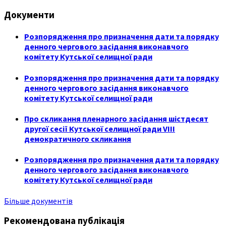
Документи
Розпорядження про призначення дати та порядку
денного чергового засідання виконавчого
комітету Кутської селищної ради
Розпорядження про призначення дати та порядку
денного чергового засідання виконавчого
комітету Кутської селищної ради
Про скликання пленарного засідання шістдесят
другої сесії Кутської селищної ради VIII
демократичного скликання
Розпорядження про призначення дати та порядку
денного чергового засідання виконавчого
комітету Кутської селищної ради
Більше документів
Рекомендована публікація