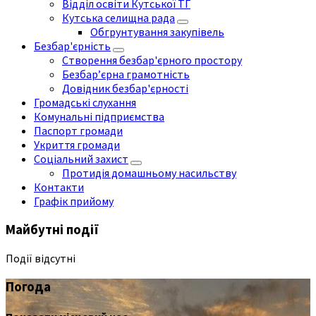
Відділ освіти Кутської ТГ
Кутська селищна рада
Обгрунтування закупівель
Безбар'єрність
Створення безбар'єрного простору
Безбар’єрна грамотність
Довідник безбар'єрності
Громадські слухання
Комунальні підприємства
Паспорт громади
Укриття громади
Соціальний захист
Протидія домашньому насильству
Контакти
Графік прийому
Майбутні події
Події відсутні
Погода