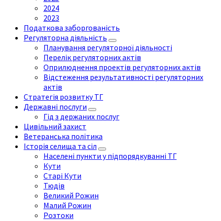
2024
2023
Податкова заборгованість
Регуляторна діяльність
Планування регуляторної діяльності
Перелік регуляторних актів
Оприлюднення проектів регуляторних актів
Відстеження результативності регуляторних
актів
Стратегія розвитку ТГ
Державні послуги
Гід з держаних послуг
Цивільний захист
Ветеранська політика
Історія селища та сіл
Населені пункти у підпорядкуванні ТГ
Кути
Старі Кути
Тюдів
Великий Рожин
Малий Рожин
Розтоки