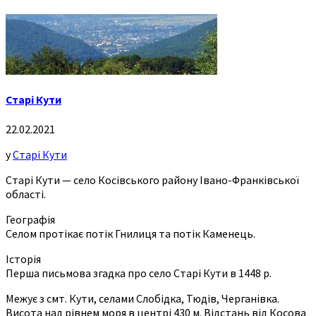
Старі Кути
22.02.2021
у
Старі Кути
Старі Кути — село Косівського району Івано-Франківської
області.
Географія
Селом протікає потік Гнилиця та потік Каменець.
Історія
Перша письмова згадка про село Старі Кути в 1448 р.
Межує з смт. Кути, селами Слобідка, Тюдів, Черганівка.
Висота над рівнем моря в центрі 430 м. Відстань від Косова