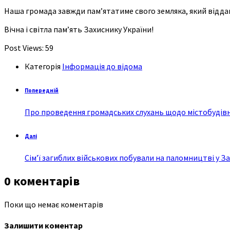
Наша громада завжди пам’ятатиме свого земляка, який відда
Вічна і світла пам’ять Захиснику України!
Post Views:
59
Категорія
Інформація до відома
Попередній
Про проведення громадських слухань щодо містобудівн
Далі
Сім’ї загиблих військових побували на паломництві у З
0 коментарів
Поки що немає коментарів
Залишити коментар