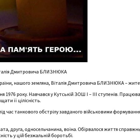
 Віталія Дмитровича БЛИЗНЮКА
України, нашого земляка, Віталія Дмитровича БЛИЗНЮКА – жител
я 1976 року. Навчався у Кутській ЗОШ І – ІІІ ступенів. Працю
ати її цілісність.
ід час танкового обстрілу завданого військовими формування
рата, друга, односельчанина, воїна. Обірвалося життя справжнь
ність у цій безжальній боротьбі.