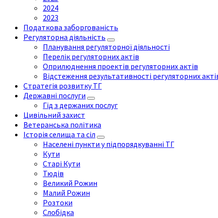
2024
2023
Податкова заборгованість
Регуляторна діяльність
Планування регуляторної діяльності
Перелік регуляторних актів
Оприлюднення проектів регуляторних актів
Відстеження результативності регуляторних акті
Стратегія розвитку ТГ
Державні послуги
Гід з держаних послуг
Цивільний захист
Ветеранська політика
Історія селища та сіл
Населені пункти у підпорядкуванні ТГ
Кути
Старі Кути
Тюдів
Великий Рожин
Малий Рожин
Розтоки
Слобідка