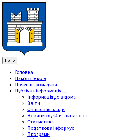
Перейти
Перейдіть
Перейдіть
Перейти
до
на
на
до
змісту
ліву
праву
нижнього
бічну
бічну
колонтитула
панель
панель
Меню
Головна
Пам'яті Героїв
Почесні громадяни
Публічна інформація
Інформація до відома
Звіти
Очищення влади
Новини служби зайнятості
Статистика
Податкова інформує
Програми