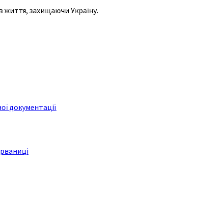
в життя, захищаючи Україну.
ої документації
арваниці