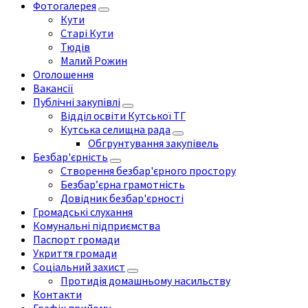
Фотогалерея
Кути
Старі Кути
Тюдів
Малий Рожин
Оголошення
Вакансії
Публічні закупівлі
Відділ освіти Кутської ТГ
Кутська селищна рада
Обгрунтування закупівель
Безбар'єрність
Створення безбар'єрного простору
Безбар’єрна грамотність
Довідник безбар'єрності
Громадські слухання
Комунальні підприємства
Паспорт громади
Укриття громади
Соціальний захист
Протидія домашньому насильству
Контакти