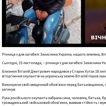
Річниця з дня загибелі Захисника України, нашого земляка,
Сьогодні, 15 листопада, – річниця з дня загибелі Захисника 
Близнюк Віталій Дмитрович народився у Старих Кутах 18 липн
вторгнення окупантів на українську землю Віталій пішов захищ
Виконуючи свій священний обов’язок перед Батьківщиною, п
загинув.
Рука російського окупанта забрала сина, чоловіка, батька, б
громадянський і військовий обов’язок, виявив стійкість і муж