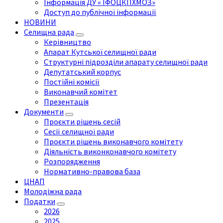
Інформація ДУ « ІФОЦКПХМОЗ»
Доступ до публічної інформації
НОВИНИ
Селищна рада
Керівництво
Апарат Кутської селищної ради
Структурні підрозділи апарату селищної ради
Депутатський корпус
Постійні комісії
Виконавчий комітет
Презентація
Документи
Проєкти рішень сесій
Сесії селищної ради
Проєкти рішень виконавчого комітету
Діяльність виконконавчого комітету
Розпорядження
Нормативно-правова база
ЦНАП
Молодіжна рада
Податки
2026
2025