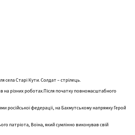
я села Старі Кути. Солдат – стрілець.
вав на різних роботах.Після початку повномасштабного
ми російської федерації, на Бахмутському напрямку Герой
ого патріота, Воїна, який сумлінно виконував свій