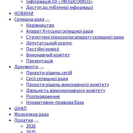
Інформація ДУ « ІФОЦКПХМОЗ»
Доступ до публічної інформації
НОВИНИ
Селищна рада
Керівництво
Апарат Кутської селищної ради
Структурні підрозділи апарату селищної ради
Депутатський корпус
Постійні комісії
Виконавчий комітет
Презентація
Документи
Проєкти рішень сесій
Сесії селищної ради
Проєкти рішень виконавчого комітету
Діяльність виконконавчого комітету
Розпорядження
Нормативно-правова база
ЦНАП
Молодіжна рада
Податки
2026
2025