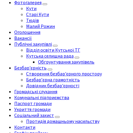
Фотогалерея
Кути
Старі Кути
Тюдів
Малий Рожин
Оголошення
Вакансії
Публічні закупівлі
Відділ освіти Кутської ТГ
Кутська селищна рада
Обгрунтування закупівель
Безбар'єрність
Створення безбар'єрного простору
Безбар’єрна грамотність
Довідник безбар'єрності
Громадські слухання
Комунальні підприємства
Паспорт громади
Укриття громади
Соціальний захист
Протидія домашньому насильству
Контакти