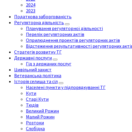
2024
2023
Податкова заборгованість
Регуляторна діяльність
Планування регуляторної діяльності
Перелік регуляторних актів
Оприлюднення проектів регуляторних актів
Відстеження результативності регуляторних акті
Стратегія розвитку ТГ
Державні послуги
Гід з держаних послуг
Цивільний захист
Ветеранська політика
Історія селища та сіл
Населені пункти у підпорядкуванні ТГ
Кути
Старі Кути
Тюдів
Великий Рожин
Малий Рожин
Розтоки
Слобідка