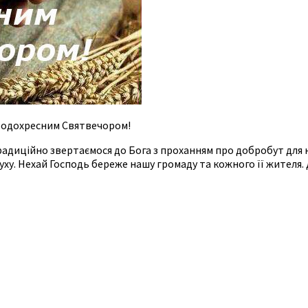
 Водохресним Святвечором!
радиційно звертаємося до Бога з проханням про добробут для н
духу. Нехай Господь береже нашу громаду та кожного її жителя