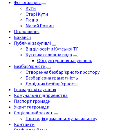
Фотогалерея
Кути
Старі Кути
Тюдів
Малий Рожин
Оголошення
Вакансії
Публічні закупівлі
Відділ освіти Кутської ТГ
Кутська селищна рада
Обгрунтування закупівель
Безбар'єрність
Створення безбар'єрного простору
Безбар’єрна грамотність
Довідник безбар'єрності
Громадські слухання
Комунальні підприємства
Паспорт громади
Укриття громади
Соціальний захист
Протидія домашньому насильству
Контакти