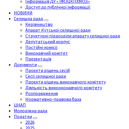
Інформація ДУ « ІФОЦКПХМОЗ»
Доступ до публічної інформації
НОВИНИ
Селищна рада
Керівництво
Апарат Кутської селищної ради
Структурні підрозділи апарату селищної ради
Депутатський корпус
Постійні комісії
Виконавчий комітет
Презентація
Документи
Проєкти рішень сесій
Сесії селищної ради
Проєкти рішень виконавчого комітету
Діяльність виконконавчого комітету
Розпорядження
Нормативно-правова база
ЦНАП
Молодіжна рада
Податки
2026
2025