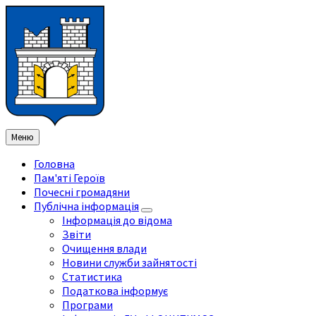
Перейти
Перейдіть
Перейдіть
Перейти
до
на
на
до
змісту
ліву
праву
нижнього
бічну
бічну
колонтитула
панель
панель
Меню
Головна
Пам'яті Героїв
Почесні громадяни
Публічна інформація
Інформація до відома
Звіти
Очищення влади
Новини служби зайнятості
Статистика
Податкова інформує
Програми