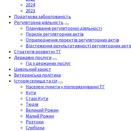
2024
2023
Податкова заборгованість
Регуляторна діяльність
Планування регуляторної діяльності
Перелік регуляторних актів
Оприлюднення проектів регуляторних актів
Відстеження результативності регуляторних акті
Стратегія розвитку ТГ
Державні послуги
Гід з держаних послуг
Цивільний захист
Ветеранська політика
Історія селища та сіл
Населені пункти у підпорядкуванні ТГ
Кути
Старі Кути
Тюдів
Великий Рожин
Малий Рожин
Розтоки
Слобідка