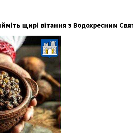
ийміть щирі вітання з Водохресним Свя