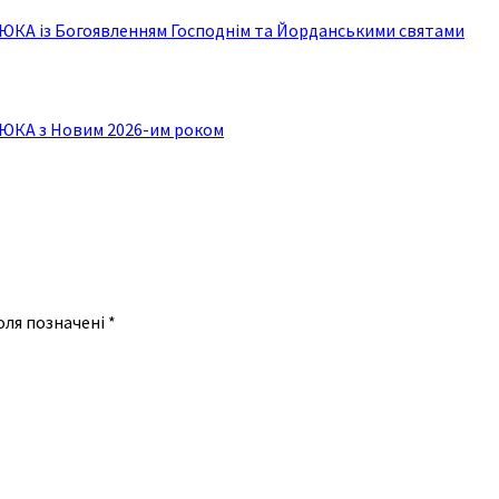
ЮКА із Богоявленням Господнім та Йорданськими святами
ЮКА з Новим 2026-им роком
оля позначені
*