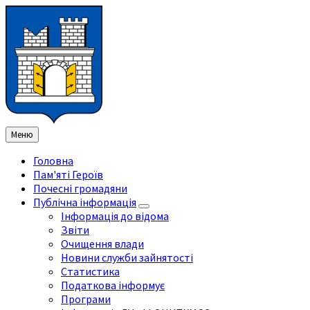
Перейти
Перейдіть
Перейдіть
Перейти
до
на
на
до
змісту
ліву
праву
нижнього
бічну
бічну
колонтитула
панель
панель
Меню
Головна
Пам'яті Героїв
Почесні громадяни
Публічна інформація
Інформація до відома
Звіти
Очищення влади
Новини служби зайнятості
Статистика
Податкова інформує
Програми