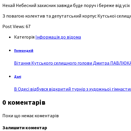
Нехай Небесний захисник завжди буде поруч і береже від усіх 
З повагою колектив та депутатський корпус Кутської селищ
Post Views:
67
Категорія
Інформація до відома
Попередній
Вітання Кутського селищного голови Дмитра ПАВЛЮКА 
Далі
В Одесі відбувся відкритий турнір з художньої гімнастик
0 коментарів
Поки що немає коментарів
Залишити коментар