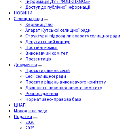
Інформація ДУ « ІФОЦКПХМОЗ»
Доступ до публічної інформації
НОВИНИ
Селищна рада
Керівництво
Апарат Кутської селищної ради
Структурні підрозділи апарату селищної ради
Депутатський корпус
Постійні комісії
Виконавчий комітет
Презентація
Документи
Проєкти рішень сесій
Сесії селищної ради
Проєкти рішень виконавчого комітету
Діяльність виконконавчого комітету
Розпорядження
Нормативно-правова база
ЦНАП
Молодіжна рада
Податки
2026
2025