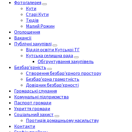
Фотогалерея
Кути
Старі Кути
Тюдів
Малий Рожин
Оголошення
Вакансії
Публічні закупівлі
Відділ освіти Кутської ТГ
Кутська селищна рада
Обгрунтування закупівель
Безбар'єрність
Створення безбар'єрного простору
Безбар’єрна грамотність
Довідник безбар'єрності
Громадські слухання
Комунальні підприємства
Паспорт громади
Укриття громади
Соціальний захист
Протидія домашньому насильству
Контакти