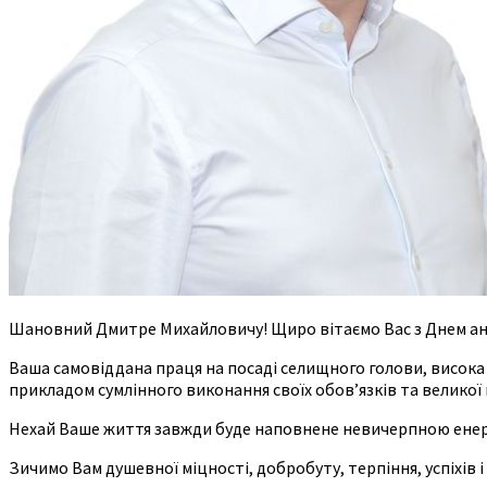
Шановний Дмитре Михайловичу! Щиро вітаємо Вас з Днем ан
Ваша самовіддана праця на посаді селищного голови, висока п
прикладом сумлінного виконання своїх обов’язків та великої
Нехай Ваше життя завжди буде наповнене невичерпною енергі
Зичимо Вам душевної міцності, добробуту, терпіння, успіхів 