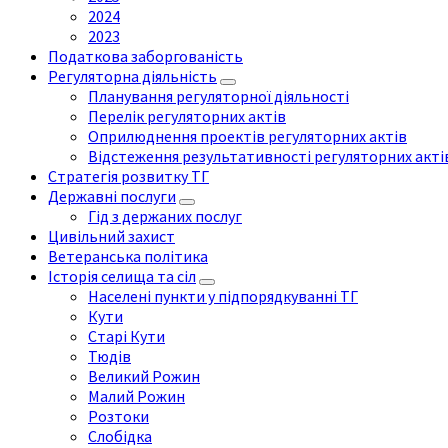
2024
2023
Податкова заборгованість
Регуляторна діяльність
Планування регуляторної діяльності
Перелік регуляторних актів
Оприлюднення проектів регуляторних актів
Відстеження результативності регуляторних акті
Стратегія розвитку ТГ
Державні послуги
Гід з держаних послуг
Цивільний захист
Ветеранська політика
Історія селища та сіл
Населені пункти у підпорядкуванні ТГ
Кути
Старі Кути
Тюдів
Великий Рожин
Малий Рожин
Розтоки
Слобідка