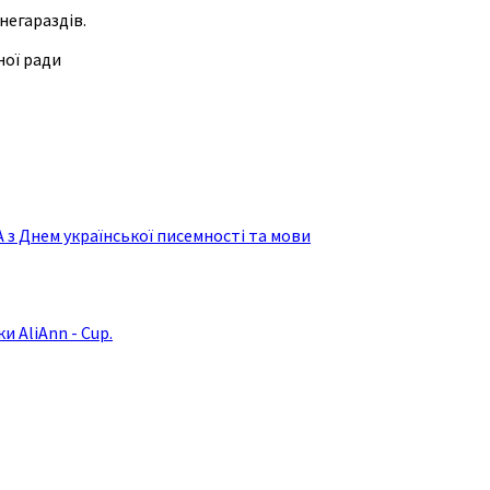
негараздів.
ної ради
з Днем української писемності та мови
и AliAnn - Cup.