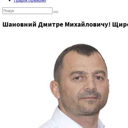
Графік прийому
Пошук:
Шановний Дмитре Михайловичу! Щиро в